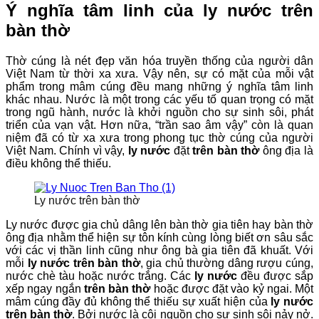
Ý nghĩa tâm linh của ly nước trên
bàn thờ
Thờ cúng là nét đẹp văn hóa truyền thống của người dân
Việt Nam từ thời xa xưa. Vậy nên, sự có mặt của mỗi vật
phẩm trong mâm cúng đều mang những ý nghĩa tâm linh
khác nhau. Nước là một trong các yếu tố quan trọng có mặt
trong ngũ hành, nước là khởi nguồn cho sự sinh sôi, phát
triển của vạn vật. Hơn nữa, “trần sao âm vậy” còn là quan
niệm đã có từ xa xưa trong phong tục thờ cúng của người
Việt Nam. Chính vì vậy,
ly nước
đặt
trên bàn thờ
ông địa là
điều không thể thiếu.
Ly nước trên bàn thờ
Ly nước được gia chủ dâng lên bàn thờ gia tiên hay bàn thờ
ông địa nhằm thể hiện sự tôn kính cùng lòng biết ơn sâu sắc
với các vị thần linh cũng như ông bà gia tiên đã khuất. Với
mỗi
ly nước trên bàn thờ
, gia chủ thường dâng rượu cúng,
nước chè tàu hoặc nước trắng. Các
ly nước
đều được sắp
xếp ngay ngắn
trên bàn thờ
hoặc được đặt vào kỷ ngai. Một
mâm cúng đầy đủ không thể thiếu sự xuất hiện của
ly nước
trên bàn thờ
. Bởi nước là cội nguồn cho sự sinh sôi nảy nở.