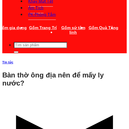
Khay Mứt Tết
Ấm Tích
PK Phòng Tắm
Gốm gia dụng
Gốm Trang Trí
Gốm sứ tâm
Gốm Quà Tặng
T
linh
Tìm
kiếm:
Tin tức
Bàn thờ ông địa nên để mấy ly
nước?