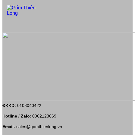
ĐKKD:
0108040422
Hotline / Zalo
:
0962123669
Email:
sales@gomthienlong.vn