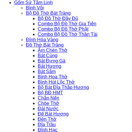
Gốm Sứ Tâm Linh
Bình Vôi
Bộ Đồ Thờ Bát Tràng
Bộ Đồ Thờ Đầy Đủ
Combo Bộ Đồ Thờ Gia Tiên
Combo Bộ Đồ Thờ Phật
Combo Bộ Đồ Thờ Thần Tài
Đỉnh Hóa Vàng
Đồ Thờ Bát Tràng
Ấm Chén Thờ
Bát Cúng
Bát Đựng Gà
Bát Hương
Bát Sâm
Bình Hoa Thờ
Bình Hút Lộc Thờ
Bộ Bát Đĩa Thắp Hương
Bộ BĐ HMT
Chân Nến
Chóe Thờ
Đài Nước
Đế Bát Hương
Đèn Thờ
Đĩa Trầu
Đỉnh Hạc