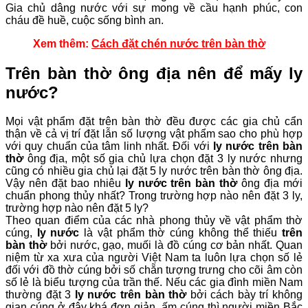
Gia chủ dâng nước với sự mong về cầu hạnh phúc, con
cháu đề huề, cuộc sống bình an.
Xem thêm:
Cách đặt chén nước trên bàn thờ
Trên bàn thờ ông địa nên để mấy ly
nước?
Mọi vật phẩm đặt trên bàn thờ đều được các gia chủ cẩn
thận về cả vị trí đặt lẫn số lượng vật phẩm sao cho phù hợp
với quy chuẩn của tâm linh nhất. Đối với
ly nước trên bàn
thờ
ông địa, một số gia chủ lựa chọn đặt 3 ly nước nhưng
cũng có nhiều gia chủ lại đặt 5 ly nước trên bàn thờ ông địa.
Vậy nên đặt bao nhiêu
ly nước trên bàn thờ
ông địa mới
chuẩn phong thủy nhất? Trong trường hợp nào nên đặt 3 ly,
trường hợp nào nên đặt 5 ly?
Theo quan điểm của các nhà phong thủy về vật phẩm thờ
cúng,
ly nước
là vật phẩm thờ cúng không thể thiếu
trên
bàn thờ
bởi nước, gạo, muối là đồ cúng cơ bản nhất. Quan
niệm từ xa xưa của người Việt Nam ta luôn lựa chọn số lẻ
đối với đồ thờ cúng bởi số chẵn tượng trưng cho cõi âm còn
số lẻ là biểu tượng của trần thế. Nếu các gia đình miền Nam
thường đặt 3
ly nước trên bàn thờ
bởi cách bày trí không
gian cúng ở đây khá đơn giản, ấm cúng thì người miền Bắc