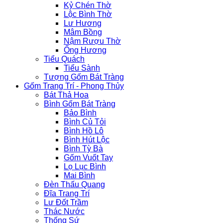
Kỷ Chén Thờ
Lộc Bình Thờ
Lư Hương
Mâm Bồng
Nậm Rượu Thờ
Ống Hương
Tiểu Quách
Tiểu Sành
Tượng Gốm Bát Tràng
Gốm Trang Trí - Phong Thủy
Bát Thả Hoa
Bình Gốm Bát Tràng
Bảo Bình
Bình Củ Tỏi
Bình Hồ Lô
Bình Hút Lộc
Bình Tỳ Bà
Gốm Vuốt Tay
Lọ Lục Bình
Mai Bình
Đèn Thấu Quang
Đĩa Trang Trí
Lư Đốt Trầm
Thác Nước
Thống Sứ