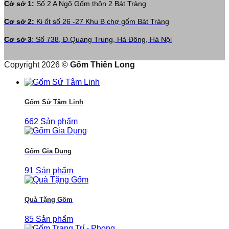
Cở sở 1:
Số 2 A Ngõ Gốm thôn 2 Bát Tràng
Cơ sở 2:
Ki ốt số 26 -27 Khu B chợ gốm Bát Tràng
Cơ sở 3
: Số 738, Đ.Quang Trung, Hà Đông, Hà Nội
Copyright 2026 ©
Gốm Thiên Long
Gốm Sứ Tâm Linh
662 Sản phẩm
Gốm Gia Dụng
91 Sản phẩm
Quà Tặng Gốm
85 Sản phẩm