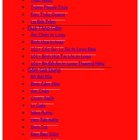
Thác Nước
Trứng Phong Thủy
Đèn Thấu Quang
Lư Đốt Trầm
Quà Tặng Gốm
Ấm Chén In Logo
Bình Hoa in logo
101+ Cốc Sứ, Ly Sứ In Logo Đẹp
101+ Bình Hút Tài Lộc in Logo
101+ Bộ Đồ Ăn In Logo Thương Hiệu
Gốm Gia Dụng
Bộ Bát Đĩa
Bình Cắm Hoa
Ấm Chén
Chum Sành
Ly Cafe
Nậm Rượu
Heo Tiết Kiệm
Bình Trà
Đèn Bàn Gốm