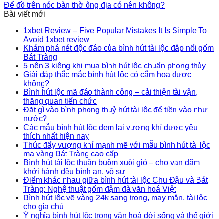
Để đồ trên nóc bàn thờ ông địa có nên không?
Bài viết mới
1xbet Review – Five Popular Mistakes It Is Simple To
Avoid 1xbet review
Khám phá nét độc đáo của bình hút tài lộc đắp nổi gốm
Bát Tràng
5 nên 3 kiêng khi mua bình hút lộc chuẩn phong thủy
Giái đáp thắc mắc bình hút lộc có cắm hoa được
không?
Bình hút lộc mã đáo thành công – cải thiện tài vận,
thăng quan tiến chức
Đặt gì vào bình phong thuỷ hút tài lộc để tiền vào như
nước?
Các mẫu bình hút lộc đem lại vượng khí được yêu
thích nhất hiện nay
Thúc đẩy vượng khí mạnh mẽ với mẫu bình hút tài lộc
mạ vàng Bát Tràng cao cấp
Bình hút tài lộc thuận buồm xuôi gió – cho vạn dặm
khởi hành đều bình an, vô sự
Điểm khác nhau giữa bình hút tài lộc Chu Đậu và Bát
Tràng: Nghệ thuật gốm đậm đà văn hoá Việt
Bình hút lộc vẽ vàng 24k sang trọng, may mắn, tài lộc
cho gia chủ
Ý nghĩa bình hút lộc trong văn hoá đời sống và thế giới