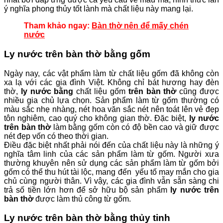
ý nghĩa phong thủy tốt lành mà chất liệu này mang lại.
Tham khảo ngay:
Bàn thờ nên để mấy chén
nước
Ly nước trên bàn thờ bằng gốm
Ngày nay, các vật phẩm làm từ chất liệu gốm đã không còn
xa lạ với các gia đình Việt. Không chỉ bát hương hay đèn
thờ,
ly nước bằng
chất liệu
gốm
trên bàn thờ
cũng được
nhiều gia chủ lựa chọn. Sản phẩm làm từ gốm thường có
màu sắc nhẹ nhàng, nét hoa văn sắc nét nên toát lên vẻ đẹp
tôn nghiêm, cao quý cho không gian thờ. Đặc biệt,
ly nước
trên bàn thờ
làm bằng gốm còn có độ bền cao và giữ được
nét đẹp vốn có theo thời gian.
Điều đặc biệt nhất phải nói đến của chất liệu này là những ý
nghĩa tâm linh của các sản phẩm làm từ gốm. Người xưa
thường khuyên nên sử dụng các sản phẩm làm từ gốm bởi
gốm có thể thu hút tài lộc, mang đến yếu tố may mắn cho gia
chủ cùng người thân. Vì vậy, các gia đình vẫn sẵn sàng chi
trả số tiền lớn hơn để sở hữu bộ sản phẩm
ly nước trên
bàn thờ
được làm thủ công từ gốm.
Ly nước trên bàn thờ bằng thủy tinh