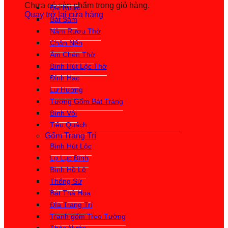
Chưa có sản phẩm trong giỏ hàng.
Đài Nước
Quay trở lại cửa hàng
Bát Sâm
Nậm Rượu Thờ
Chân Nến
Ấm Chén Thờ
Bình Hút Lộc Thờ
Đỉnh Hạc
Lư Hương
Tượng Gốm Bát Tràng
Bình Vôi
Tiểu Quách
Gốm Trang Trí
Bình Hút Lộc
Lọ Lục Bình
Bình Hồ Lô
Thống Sứ
Bát Thả Hoa
Đĩa Trang Trí
Tranh gốm Treo Tường