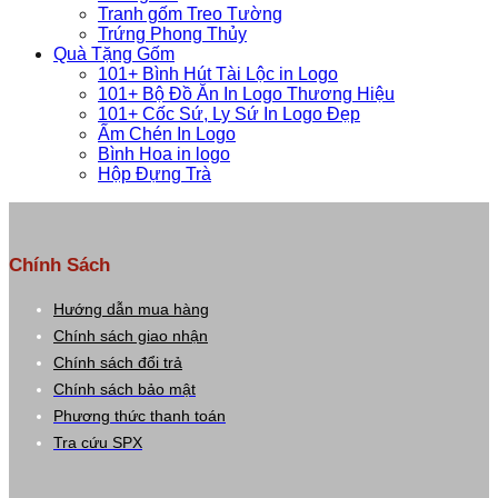
Tranh gốm Treo Tường
Trứng Phong Thủy
Quà Tặng Gốm
101+ Bình Hút Tài Lộc in Logo
101+ Bộ Đồ Ăn In Logo Thương Hiệu
101+ Cốc Sứ, Ly Sứ In Logo Đẹp
Ấm Chén In Logo
Bình Hoa in logo
Hộp Đựng Trà
Chính Sách
Hướng dẫn mua hàng
Chính sách giao nhận
Chính sách đổi trả
Chính sách bảo mật
Phương thức thanh toán
Tra cứu SPX