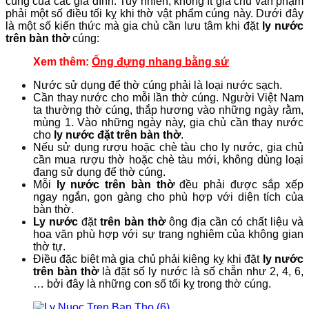
cúng của các gia đình. Tuy nhiên, không ít gia chủ vẫn phạm
phải một số điều tối kỵ khi thờ vật phẩm cúng này. Dưới đây
là một số kiến thức mà gia chủ cần lưu tâm khi đặt
ly nước
trên bàn thờ
cúng:
Xem thêm:
Ống đựng nhang bằng sứ
Nước sử dụng để thờ cúng phải là loại nước sạch.
Cần thay nước cho mỗi lần thờ cúng. Người Việt Nam
ta thường thờ cúng, thắp hương vào những ngày rằm,
mùng 1. Vào những ngày này, gia chủ cần thay nước
cho
ly nước đặt trên bàn thờ
.
Nếu sử dụng rượu hoặc chè tàu cho ly nước, gia chủ
cần mua rượu thờ hoặc chè tàu mới, không dùng loại
đang sử dụng để thờ cúng.
Mỗi
ly nước trên bàn thờ
đều phải được sắp xếp
ngay ngắn, gọn gàng cho phù hợp với diện tích của
bàn thờ.
Ly nước
đặt
trên bàn thờ
ông địa cần có chất liệu và
hoa văn phù hợp với sự trang nghiêm của không gian
thờ tự.
Điều đặc biệt mà gia chủ phải kiêng kỵ khi đặt
ly nước
trên bàn thờ
là đặt số ly nước là số chẵn như 2, 4, 6,
… bởi đây là những con số tối kỵ trong thờ cúng.