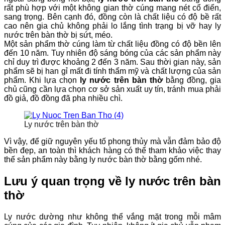
rất phù hợp với một không gian thờ cúng mang nét cổ điển,
sang trọng. Bên cạnh đó, đồng còn là chất liệu có độ bề rất
cao nên gia chủ không phải lo lắng tình trạng bị vỡ hay ly
nước trên bàn thờ bị sứt, méo.
Một sản phẩm thờ cúng làm từ chất liệu đồng có độ bền lên
đến 10 năm. Tuy nhiên độ sáng bóng của các sản phẩm này
chỉ duy trì được khoảng 2 đến 3 năm. Sau thời gian này, sản
phẩm sẽ bị han gỉ mất đi tính thẩm mỹ và chất lượng của sản
phẩm. Khi lựa chọn
ly nước trên bàn thờ
bằng đồng, gia
chủ cũng cần lựa chọn cơ sở sản xuất uy tín, tránh mua phải
đồ giả, đồ đồng đã pha nhiều chì.
Ly nước trên bàn thờ
Vì vậy, để giữ nguyên yếu tố phong thủy mà vẫn đảm bảo độ
bền đẹp, an toàn thì khách hàng có thể tham khảo việc thay
thế sản phẩm này bằng ly nước bàn thờ bằng gốm nhé.
Lưu ý quan trọng về ly nước trên bàn
thờ
Ly nước dường như không thể vắng mặt trong mỗi mâm