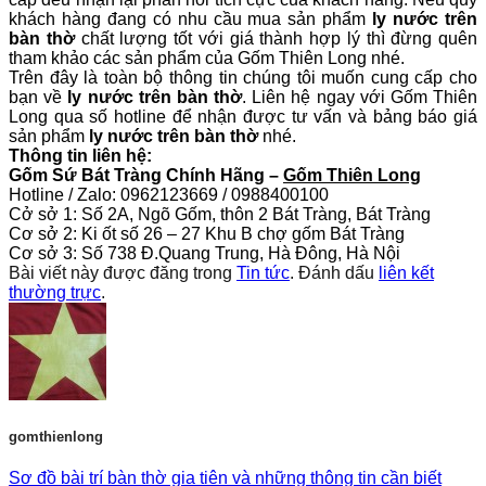
khách hàng đang có nhu cầu mua sản phẩm
ly nước trên
bàn thờ
chất lượng tốt với giá thành hợp lý thì đừng quên
tham khảo các sản phẩm của Gốm Thiên Long nhé.
Trên đây là toàn bộ thông tin chúng tôi muốn cung cấp cho
bạn về
ly nước trên bàn thờ
. Liên hệ ngay với Gốm Thiên
Long qua số hotline để nhận được tư vấn và bảng báo giá
sản phẩm
ly nước trên bàn thờ
nhé.
Thông tin liên hệ:
Gốm Sứ Bát Tràng Chính Hãng –
Gốm Thiên Long
Hotline / Zalo:
0962123669
/
0988400100
Cở sở 1: Số 2A, Ngõ Gốm, thôn 2 Bát Tràng, Bát Tràng
Cơ sở 2: Ki ốt số 26 – 27 Khu B chợ gốm Bát Tràng
Cơ sở 3: Số 738 Đ.Quang Trung, Hà Đông, Hà Nội
Bài viết này được đăng trong
Tin tức
. Đánh dấu
liên kết
thường trực
.
gomthienlong
Sơ đồ bài trí bàn thờ gia tiên và những thông tin cần biết