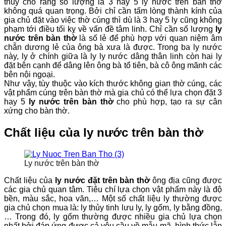
thủy cho rằng số lượng là 3 hay 5 ly nước trên bàn thờ
không quá quan trọng. Bởi chỉ cần tấm lòng thành kính của
gia chủ đặt vào việc thờ cúng thì dù là 3 hay 5 ly cũng không
phạm tới điều tối kỵ về vấn đề tâm linh. Chỉ cần số lượng
ly
nước trên bàn thờ
là số lẻ để phù hợp với quan niệm âm
chẵn dương lẻ của ông bà xưa là được. Trong ba ly nước
này, ly ở chính giữa là ly ly nước dâng thân linh còn hai ly
đặt bên cạnh để dâng lên ông bà tổ tiên, bà cô ông mãnh các
bên nội ngoại.
Như vậy, tùy thuộc vào kích thước không gian thờ cúng, các
vật phẩm cúng trên bàn thờ mà gia chủ có thể lựa chọn đặt 3
hay 5
ly nước trên bàn thờ
cho phù hợp, tạo ra sự cân
xứng cho bàn thờ.
Chất liệu của ly nước trên bàn thờ
Ly nước trên bàn thờ
Chất liệu của
ly nước đặt trên bàn thờ
ông địa cũng được
các gia chủ quan tâm. Tiêu chí lựa chọn vật phẩm này là độ
bền, màu sắc, hoa văn,… Một số chất liệu ly thường được
gia chủ chọn mua là: ly thủy tinh lưu ly, ly gốm, ly bằng đồng,
… Trong đó, ly gốm thường được nhiều gia chủ lựa chọn
nhất bởi đáp ứng được cả yêu cầu về mẫu mã, hình thức lẫn