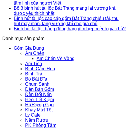
tâm linh của người Việt
Bộ 3 bình hút tài lộc Bát Tràng mang lại vượng khí,
được yêu thích nhất
Bình hút tài lộc cao cấp gốm Bát Tràng chiêu tài, thu
hút may mắn, tăng vượng khí cho gia chủ
Bình hút tài lộc bằng đồng hay gốm hợp mệnh gia chủ?
Danh mục sản phẩm
Gốm Gia Dụng
Ấm Chén
Ấm Chén Vẽ Vàng
Ấm Tích
Bình Cắm Hoa
Bình Trà
Bộ Bát Đĩa
Chum Sành
Đèn Bàn Gốm
Đèn Đốt Nến
Heo Tiết Kiệm
Hũ Đựng Gạo
Khay Mứt Tết
Ly Cafe
Nậm Rượu
PK Phòng Tắm