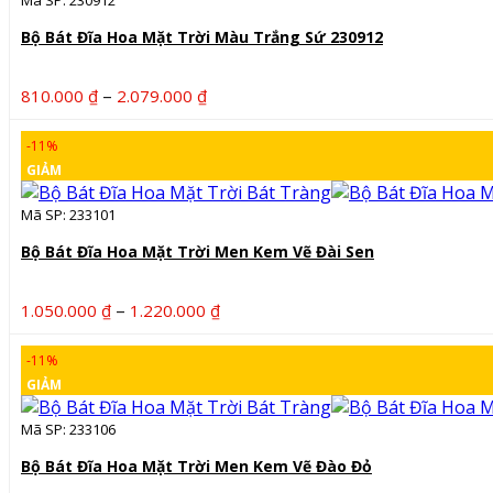
1.090.000 ₫
Mã SP: 230912
Bộ Bát Đĩa Hoa Mặt Trời Màu Trắng Sứ 230912
Khoảng
–
810.000
₫
2.079.000
₫
giá:
từ
-11%
810.000 ₫
GIẢM
đến
2.079.000 ₫
Mã SP: 233101
Bộ Bát Đĩa Hoa Mặt Trời Men Kem Vẽ Đài Sen
Khoảng
–
1.050.000
₫
1.220.000
₫
giá:
từ
-11%
1.050.000 ₫
GIẢM
đến
1.220.000 ₫
Mã SP: 233106
Bộ Bát Đĩa Hoa Mặt Trời Men Kem Vẽ Đào Đỏ