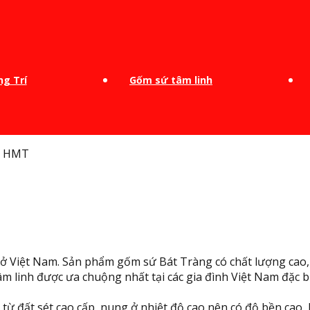
g Trí
Gốm sứ tâm linh
Đ HMT
g ở Việt Nam. Sản phẩm gốm sứ Bát Tràng có chất lượng cao,
 linh được ưa chuộng nhất tại các gia đình Việt Nam đặc b
từ đất sét cao cấp, nung ở nhiệt độ cao nên có độ bền cao, 