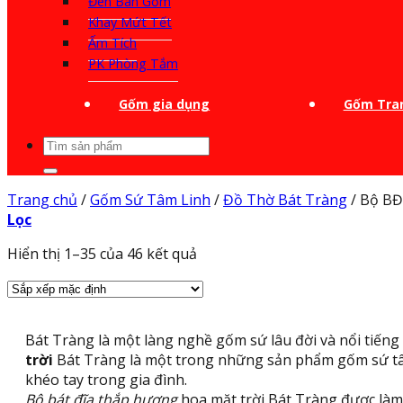
Đèn Bàn Gốm
Khay Mứt Tết
Ấm Tích
PK Phòng Tắm
Gốm gia dụng
Gốm Tran
Tìm
kiếm:
Trang chủ
/
Gốm Sứ Tâm Linh
/
Đồ Thờ Bát Tràng
/
Bộ B
Lọc
Hiển thị 1–35 của 46 kết quả
Bát Tràng là một làng nghề gốm sứ lâu đời và nổi tiến
trời
Bát Tràng là một trong những sản phẩm gốm sứ tâm
khéo tay trong gia đình.
Bộ bát đĩa thắp hương
hoa mặt trời Bát Tràng được làm 