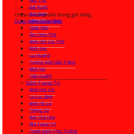
Đèn Thờ
Đài Nước
Bát Sâm
Chưa có sản phẩm trong giỏ hàng.
Quay trở lại cửa hàng
Nậm Rượu Thờ
Chân Nến
Ấm Chén Thờ
Bình Hút Lộc Thờ
Đỉnh Hạc
Lư Hương
Tượng Gốm Bát Tràng
Bình Vôi
Tiểu Quách
Gốm Trang Trí
Bình Hút Lộc
Lọ Lục Bình
Bình Hồ Lô
Thống Sứ
Bát Thả Hoa
Đĩa Trang Trí
Tranh gốm Treo Tường