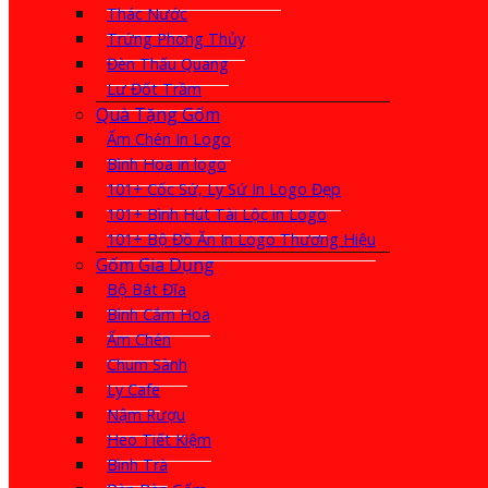
Thác Nước
Trứng Phong Thủy
Đèn Thấu Quang
Lư Đốt Trầm
Quà Tặng Gốm
Ấm Chén In Logo
Bình Hoa in logo
101+ Cốc Sứ, Ly Sứ In Logo Đẹp
101+ Bình Hút Tài Lộc in Logo
101+ Bộ Đồ Ăn In Logo Thương Hiệu
Gốm Gia Dụng
Bộ Bát Đĩa
Bình Cắm Hoa
Ấm Chén
Chum Sành
Ly Cafe
Nậm Rượu
Heo Tiết Kiệm
Bình Trà