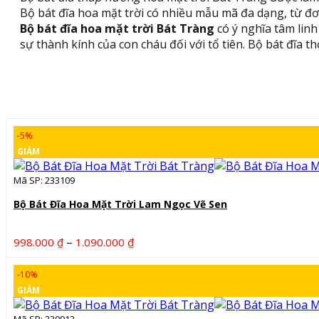
Bộ bát đĩa hoa mặt trời có nhiều mẫu mã đa dạng, từ đơ
Bộ bát đĩa hoa mặt trời Bát Tràng
có ý nghĩa tâm linh
sự thành kính của con cháu đối với tổ tiên. Bộ bát đĩa 
-5%
GIẢM
Mã SP: 233109
Bộ Bát Đĩa Hoa Mặt Trời Lam Ngọc Vẽ Sen
Khoảng
–
998.000
₫
1.090.000
₫
giá:
từ
-10%
998.000 ₫
GIẢM
đến