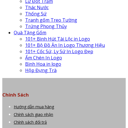
Lư Đốt Trầm
Thác Nước
Thống Sứ
Tranh gốm Treo Tường
Trứng Phong Thủy
Quà Tặng Gốm
101+ Bình Hút Tài Lộc in Logo
101+ Bộ Đồ Ăn In Logo Thương Hiệu
101+ Cốc Sứ, Ly Sứ In Logo Đẹp
Ấm Chén In Logo
Bình Hoa in logo
Hộp Đựng Trà
Chính Sách
Hướng dẫn mua hàng
Chính sách giao nhận
Chính sách đổi trả