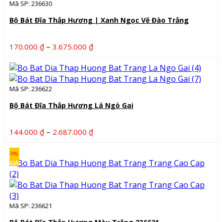
Mã SP: 236630
Bộ Bát Đĩa Thắp Hương | Xanh Ngọc Vẽ Đào Trắng
Khoảng
–
170.000
₫
3.675.000
₫
giá:
từ
170.000 ₫
Mã SP: 236622
đến
3.675.000 ₫
Bộ Bát Đĩa Thắp Hương Lá Ngò Gai
Khoảng
–
144.000
₫
2.687.000
₫
giá:
từ
-9%
144.000 ₫
GIẢM
đến
2.687.000 ₫
Mã SP: 236621