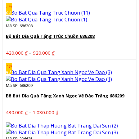
từ
-13%
237.500 ₫
GIẢM
đến
Mã SP: 686208
741.000 ₫
Bộ Bát Đĩa Quà Tặng Trúc Chuồn 686208
Khoảng
–
420.000
₫
920.000
₫
giá:
từ
-13%
420.000 ₫
GIẢM
đến
Mã SP: 686209
920.000 ₫
Bộ Bát Đĩa Quà Tặng Xanh Ngọc Vẽ Đào Trắng 686209
Khoảng
–
430.000
₫
1.030.000
₫
giá:
từ
430.000 ₫
Mã SP: 236625