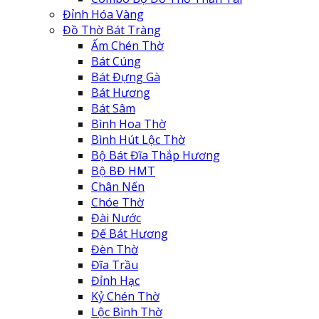
Đỉnh Hóa Vàng
Đồ Thờ Bát Tràng
Ấm Chén Thờ
Bát Cúng
Bát Đựng Gà
Bát Hương
Bát Sâm
Bình Hoa Thờ
Bình Hút Lộc Thờ
Bộ Bát Đĩa Thắp Hương
Bộ BĐ HMT
Chân Nến
Chóe Thờ
Đài Nước
Đế Bát Hương
Đèn Thờ
Đĩa Trầu
Đỉnh Hạc
Kỷ Chén Thờ
Lộc Bình Thờ