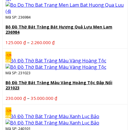
đến
2.660.000 ₫
Mã SP: 236984
Bộ Đồ Thờ Bát Tràng Bát Hương Quả Lựu Men Lam
236984
Khoảng
–
125.000
₫
2.260.000
₫
giá:
từ
-12%
125.000 ₫
GIẢM
đến
Mã SP: 231023
2.260.000 ₫
Bộ Đồ Thờ Bát Tràng Màu Vàng Hoàng Tộc Đắp Nổi
231023
Khoảng
–
230.000
₫
35.000.000
₫
giá:
từ
-12%
230.000 ₫
GIẢM
đến
Mã SP: 240101
35.000.000 ₫