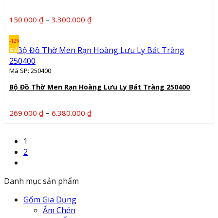
Khoảng
–
150.000
₫
3.300.000
₫
giá:
từ
-12%
150.000 ₫
GIẢM
đến
Mã SP: 250400
3.300.000 ₫
Bộ Đồ Thờ Men Rạn Hoàng Lưu Ly Bát Tràng 250400
Khoảng
–
269.000
₫
6.380.000
₫
giá:
từ
1
269.000 ₫
2
đến
6.380.000 ₫
Danh mục sản phẩm
Gốm Gia Dụng
Ấm Chén