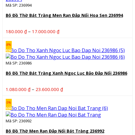
Mã SP: 236994
24.260.000 ₫
Bộ Đồ Thờ Bát Tràng Men Rạn Đắp Nổi Hoa Sen 236994
Khoảng
–
180.000
₫
17.000.000
₫
giá:
từ
-8%
180.000 ₫
GIẢM
đến
Mã SP: 236986
17.000.000 ₫
Bộ Đồ Thờ Bát Tràng Xanh Ngọc Lục Bảo Đắp Nổi 236986
Khoảng
–
1.080.000
₫
23.600.000
₫
giá:
từ
-5%
1.080.000 ₫
GIẢM
đến
Mã SP: 236992
23.600.000 ₫
Bộ Đồ Thờ Men Rạn Đắp Nổi Bát Tràng 236992