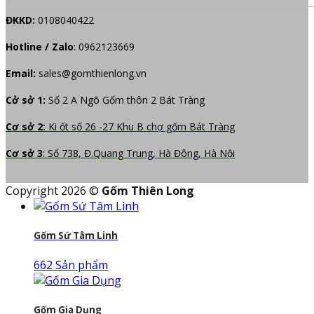
ĐKKD:
0108040422
Hotline / Zalo
:
0962123669
Email:
sales@gomthienlong.vn
Cở sở 1:
Số 2 A Ngõ Gốm thôn 2 Bát Tràng
Cơ sở 2:
Ki ốt số 26 -27 Khu B chợ gốm Bát Tràng
Cơ sở 3
: Số 738, Đ.Quang Trung, Hà Đông, Hà Nội
Copyright 2026 ©
Gốm Thiên Long
Gốm Sứ Tâm Linh
662 Sản phẩm
Gốm Gia Dụng