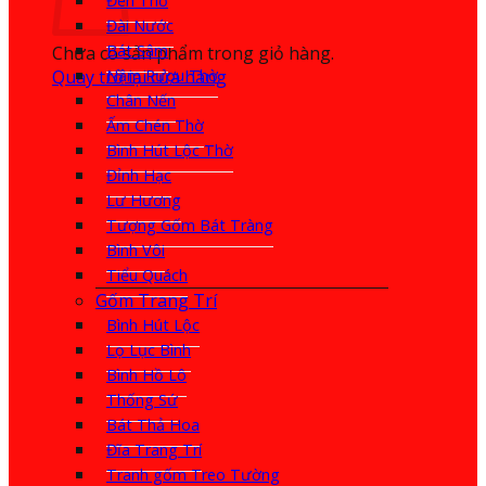
Đèn Thờ
Đài Nước
Bát Sâm
Chưa có sản phẩm trong giỏ hàng.
Quay trở lại cửa hàng
Nậm Rượu Thờ
Chân Nến
Ấm Chén Thờ
Bình Hút Lộc Thờ
Đỉnh Hạc
Lư Hương
Tượng Gốm Bát Tràng
Bình Vôi
Tiểu Quách
Gốm Trang Trí
Bình Hút Lộc
Lọ Lục Bình
Bình Hồ Lô
Thống Sứ
Bát Thả Hoa
Đĩa Trang Trí
Tranh gốm Treo Tường