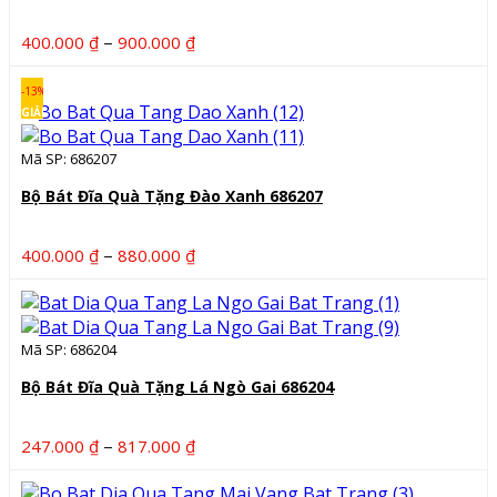
Khoảng
–
400.000
₫
900.000
₫
giá:
từ
-13%
400.000 ₫
GIẢM
đến
Mã SP: 686207
900.000 ₫
Bộ Bát Đĩa Quà Tặng Đào Xanh 686207
Khoảng
–
400.000
₫
880.000
₫
giá:
từ
400.000 ₫
Mã SP: 686204
đến
880.000 ₫
Bộ Bát Đĩa Quà Tặng Lá Ngò Gai 686204
Khoảng
–
247.000
₫
817.000
₫
giá:
từ