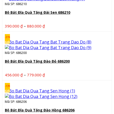
Mã SP: 686210
Bộ Bát Đĩa Quà Tặng Đài Sen 686210
Khoảng
–
390.000
₫
880.000
₫
giá:
từ
-31%
390.000 ₫
GIẢM
đến
Mã SP: 686200
880.000 ₫
Bộ Bát Đĩa Quà Tặng Đào Đỏ 686200
Khoảng
–
456.000
₫
779.000
₫
giá:
từ
-13%
456.000 ₫
GIẢM
đến
Mã SP: 686206
779.000 ₫
Bộ Bát Đĩa Quà Tặng Đào Hồng 686206