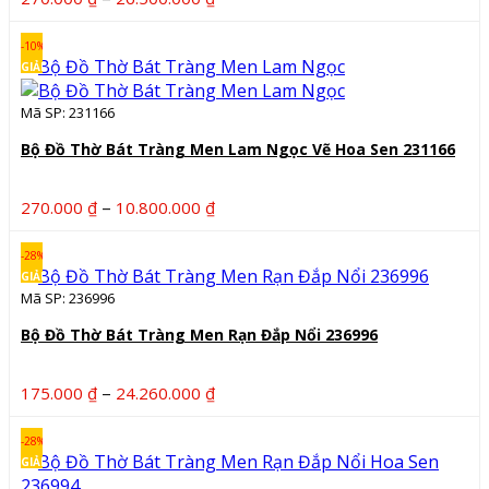
giá:
từ
-10%
270.000 ₫
GIẢM
đến
Mã SP: 231166
26.500.000 ₫
Bộ Đồ Thờ Bát Tràng Men Lam Ngọc Vẽ Hoa Sen 231166
Khoảng
–
270.000
₫
10.800.000
₫
giá:
từ
-28%
270.000 ₫
GIẢM
Mã SP: 236996
đến
10.800.000 ₫
Bộ Đồ Thờ Bát Tràng Men Rạn Đắp Nổi 236996
Khoảng
–
175.000
₫
24.260.000
₫
giá:
từ
-28%
175.000 ₫
GIẢM
đến