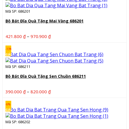
247.000 ₫
Mã SP: 686201
đến
817.000 ₫
Bộ Bát Đĩa Quà Tặng Mai Vàng 686201
Khoảng
–
421.800
₫
970.900
₫
giá:
từ
-13%
421.800 ₫
GIẢM
đến
Mã SP: 686211
970.900 ₫
Bộ Bát Đĩa Quà Tặng Sen Chuồn 686211
Khoảng
–
390.000
₫
820.000
₫
giá:
từ
-6%
390.000 ₫
GIẢM
đến
Mã SP: 686202
820.000 ₫