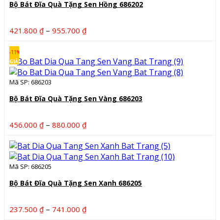
Bộ Bát Đĩa Quà Tặng Sen Hồng 686202
Khoảng
–
421.800
₫
955.700
₫
giá:
từ
-11%
421.800 ₫
GIẢM
đến
Mã SP: 686203
955.700 ₫
Bộ Bát Đĩa Quà Tặng Sen Vàng 686203
Khoảng
–
456.000
₫
880.000
₫
giá:
từ
456.000 ₫
Mã SP: 686205
đến
880.000 ₫
Bộ Bát Đĩa Quà Tặng Sen Xanh 686205
Khoảng
–
237.500
₫
741.000
₫
giá: