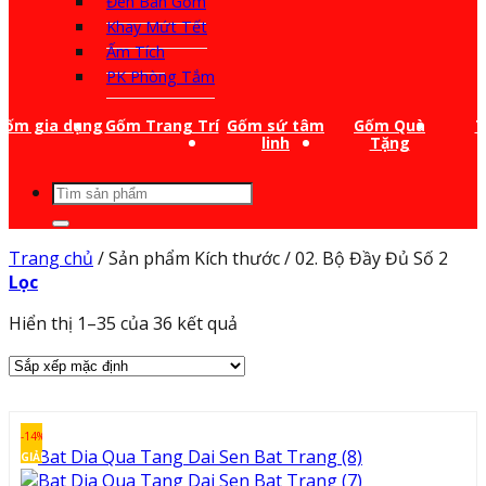
Đèn Bàn Gốm
Khay Mứt Tết
Ấm Tích
PK Phòng Tắm
Gốm gia dụng
Gốm Trang Trí
Gốm sứ tâm
Gốm Quà
T
linh
Tặng
Tìm
kiếm:
Trang chủ
/
Sản phẩm Kích thước
/
02. Bộ Đầy Đủ Số 2
Lọc
Hiển thị 1–35 của 36 kết quả
-14%
GIẢM