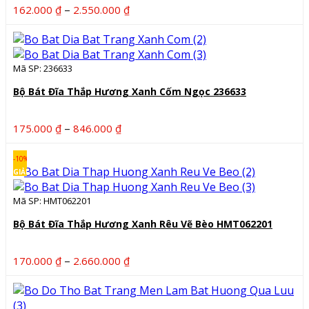
Khoảng
–
162.000
₫
2.550.000
₫
giá:
từ
162.000 ₫
Mã SP: 236633
đến
2.550.000 ₫
Bộ Bát Đĩa Thắp Hương Xanh Cốm Ngọc 236633
Khoảng
–
175.000
₫
846.000
₫
giá:
từ
-10%
175.000 ₫
GIẢM
đến
Mã SP: HMT062201
846.000 ₫
Bộ Bát Đĩa Thắp Hương Xanh Rêu Vẽ Bèo HMT062201
Khoảng
–
170.000
₫
2.660.000
₫
giá:
từ
170.000 ₫