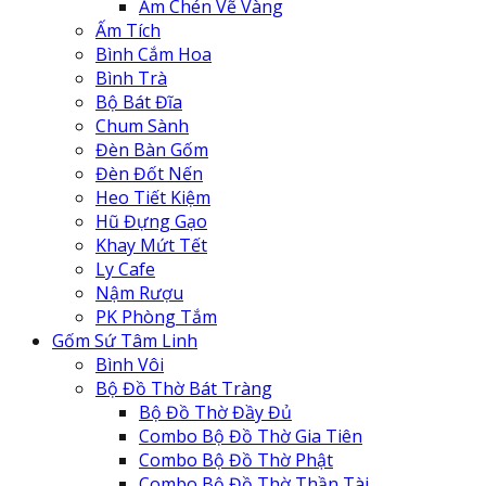
Ấm Chén Vẽ Vàng
Ấm Tích
Bình Cắm Hoa
Bình Trà
Bộ Bát Đĩa
Chum Sành
Đèn Bàn Gốm
Đèn Đốt Nến
Heo Tiết Kiệm
Hũ Đựng Gạo
Khay Mứt Tết
Ly Cafe
Nậm Rượu
PK Phòng Tắm
Gốm Sứ Tâm Linh
Bình Vôi
Bộ Đồ Thờ Bát Tràng
Bộ Đồ Thờ Đầy Đủ
Combo Bộ Đồ Thờ Gia Tiên
Combo Bộ Đồ Thờ Phật
Combo Bộ Đồ Thờ Thần Tài