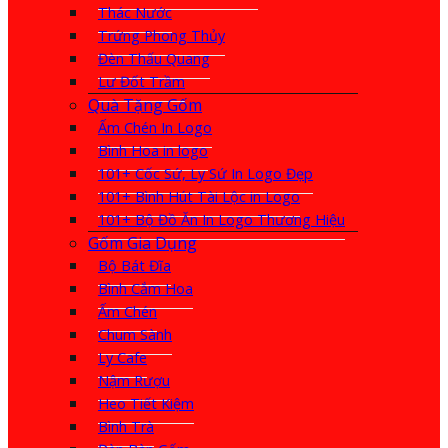
Thác Nước
Trứng Phong Thủy
Đèn Thấu Quang
Lư Đốt Trầm
Quà Tặng Gốm
Ấm Chén In Logo
Bình Hoa in logo
101+ Cốc Sứ, Ly Sứ In Logo Đẹp
101+ Bình Hút Tài Lộc in Logo
101+ Bộ Đồ Ăn In Logo Thương Hiệu
Gốm Gia Dụng
Bộ Bát Đĩa
Bình Cắm Hoa
Ấm Chén
Chum Sành
Ly Cafe
Nậm Rượu
Heo Tiết Kiệm
Bình Trà