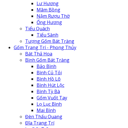
Lư Hương
Mâm Bồng
Nậm Rượu Thờ
Ống Hương
Tiểu Quách
Tiểu Sành
Tượng Gốm Bát Tràng
Gốm Trang Trí - Phong Thủy
Bát Thả Hoa
Bình Gốm Bát Tràng
Bảo Bình
Bình Củ Tỏi
Bình Hồ Lô
Bình Hút Lộc
Bình Tỳ Bà
Gốm Vuốt Tay
Lọ Lục Bình
Mai Bình
Đèn Thấu Quang
Đĩa Trang Trí