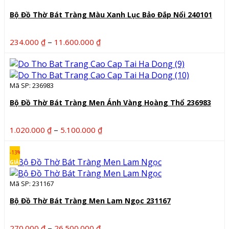
Bộ Đồ Thờ Bát Tràng Màu Xanh Lục Bảo Đắp Nổi 240101
Khoảng
–
234.000
₫
11.600.000
₫
giá:
từ
234.000 ₫
Mã SP: 236983
đến
11.600.000 ₫
Bộ Đồ Thờ Bát Tràng Men Ánh Vàng Hoàng Thổ 236983
Khoảng
–
1.020.000
₫
5.100.000
₫
giá:
từ
-13%
1.020.000 ₫
GIẢM
đến
Mã SP: 231167
5.100.000 ₫
Bộ Đồ Thờ Bát Tràng Men Lam Ngọc 231167
Khoảng
–
270.000
₫
26.500.000
₫