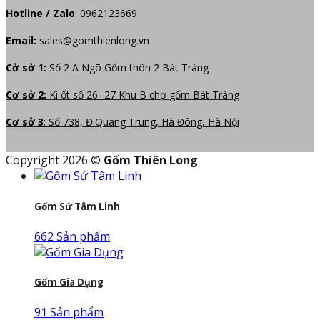
Hotline / Zalo
:
0962123669
Email:
sales@gomthienlong.vn
Cở sở 1:
Số 2 A Ngõ Gốm thôn 2 Bát Tràng
Cơ sở 2:
Ki ốt số 26 -27 Khu B chợ gốm Bát Tràng
Cơ sở 3
: Số 738, Đ.Quang Trung, Hà Đông, Hà Nội
Copyright 2026 ©
Gốm Thiên Long
Gốm Sứ Tâm Linh
662 Sản phẩm
Gốm Gia Dụng
91 Sản phẩm