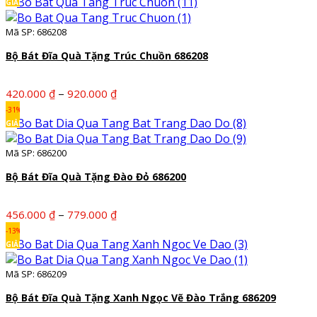
từ
GIẢM
400.000 ₫
Mã SP: 686208
đến
880.000 ₫
Bộ Bát Đĩa Quà Tặng Trúc Chuồn 686208
Khoảng
–
420.000
₫
920.000
₫
giá:
-31%
từ
GIẢM
420.000 ₫
Mã SP: 686200
đến
920.000 ₫
Bộ Bát Đĩa Quà Tặng Đào Đỏ 686200
Khoảng
–
456.000
₫
779.000
₫
giá:
-13%
từ
GIẢM
456.000 ₫
Mã SP: 686209
đến
779.000 ₫
Bộ Bát Đĩa Quà Tặng Xanh Ngọc Vẽ Đào Trắng 686209