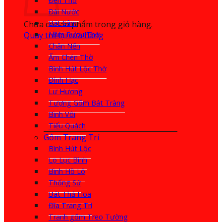
Đèn Thờ
Đài Nước
Bát Sâm
Chưa có sản phẩm trong giỏ hàng.
Quay trở lại cửa hàng
Nậm Rượu Thờ
Chân Nến
Ấm Chén Thờ
Bình Hút Lộc Thờ
Đỉnh Hạc
Lư Hương
Tượng Gốm Bát Tràng
Bình Vôi
Tiểu Quách
Gốm Trang Trí
Bình Hút Lộc
Lọ Lục Bình
Bình Hồ Lô
Thống Sứ
Bát Thả Hoa
Đĩa Trang Trí
Tranh gốm Treo Tường