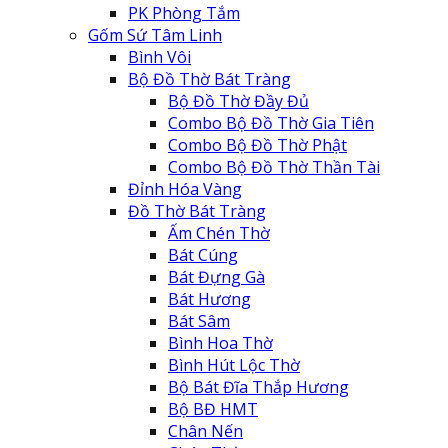
PK Phòng Tắm
Gốm Sứ Tâm Linh
Bình Vôi
Bộ Đồ Thờ Bát Tràng
Bộ Đồ Thờ Đầy Đủ
Combo Bộ Đồ Thờ Gia Tiên
Combo Bộ Đồ Thờ Phật
Combo Bộ Đồ Thờ Thần Tài
Đỉnh Hóa Vàng
Đồ Thờ Bát Tràng
Ấm Chén Thờ
Bát Cúng
Bát Đựng Gà
Bát Hương
Bát Sâm
Bình Hoa Thờ
Bình Hút Lộc Thờ
Bộ Bát Đĩa Thắp Hương
Bộ BĐ HMT
Chân Nến