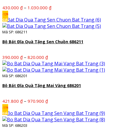
Khoảng
–
430.000
₫
1.030.000
₫
giá:
-13%
từ
GIẢM
430.000 ₫
Mã SP: 686211
đến
1.030.000 ₫
Bộ Bát Đĩa Quà Tặng Sen Chuồn 686211
Khoảng
–
390.000
₫
820.000
₫
giá:
từ
390.000 ₫
Mã SP: 686201
đến
Bộ Bát Đĩa Quà Tặng Mai Vàng 686201
820.000 ₫
Khoảng
–
421.800
₫
970.900
₫
giá:
-11%
từ
GIẢM
421.800 ₫
Mã SP: 686203
đến