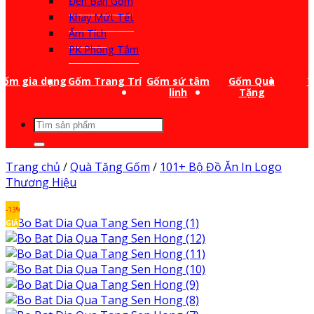
Đèn Bàn Gốm
Khay Mứt Tết
Ấm Tích
PK Phòng Tắm
Gốm gia dụng
Gốm Trang Trí
Gốm sứ tâm
Gốm Quà
T
linh
Tặng
Tìm
kiếm:
Trang chủ
/
Quà Tặng Gốm
/
101+ Bộ Đồ Ăn In Logo
Thương Hiệu
-13%
GIẢM