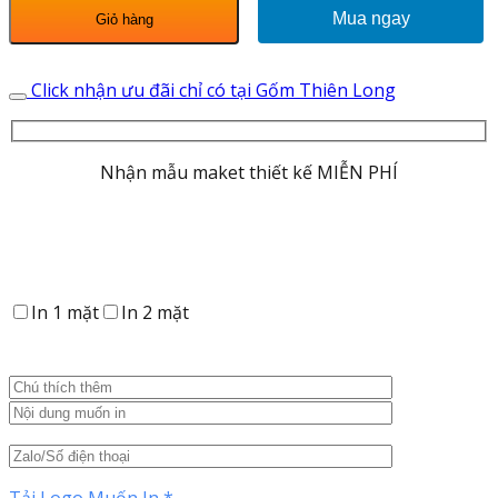
12. Bộ Đầy Đủ Số 12
Bát
Mua ngay
Giỏ hàng
Đĩa
Quà
Tặng
Click nhận ưu đãi chỉ có tại Gốm Thiên Long
Đào
Hồng
686206
Nhận mẫu maket thiết kế MIỄN PHÍ
số
lượng
In 1 mặt
In 2 mặt
Tải Logo Muốn In
*