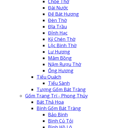
Chóe Thờ
Đài Nước
Đế Bát Hương
Đèn Thờ
Đĩa Trầu
Đỉnh Hạc
Kỷ Chén Thờ
Lộc Bình Thờ
Lư Hương
Mâm Bồng
Nậm Rượu Thờ
Ống Hương
Tiểu Quách
Tiểu Sành
Tượng Gốm Bát Tràng
Gốm Trang Trí - Phong Thủy
Bát Thả Hoa
Bình Gốm Bát Tràng
Bảo Bình
Bình Củ Tỏi
Bình Hồ Lô