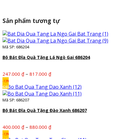
Sản phẩm tương tự
Mã SP: 686204
Bộ Bát Đĩa Quà Tặng Lá Ngò Gai 686204
Khoảng
–
247.000
₫
817.000
₫
giá:
-13%
từ
GIẢM
247.000 ₫
Mã SP: 686207
đến
817.000 ₫
Bộ Bát Đĩa Quà Tặng Đào Xanh 686207
Khoảng
–
400.000
₫
880.000
₫
giá:
-13%