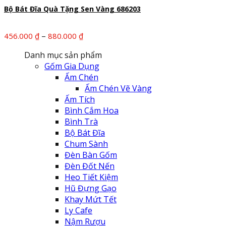
970.900 ₫
Bộ Bát Đĩa Quà Tặng Sen Vàng 686203
Khoảng
–
456.000
₫
880.000
₫
giá:
Danh mục sản phẩm
từ
Gốm Gia Dụng
456.000 ₫
Ấm Chén
đến
Ấm Chén Vẽ Vàng
880.000 ₫
Ấm Tích
Bình Cắm Hoa
Bình Trà
Bộ Bát Đĩa
Chum Sành
Đèn Bàn Gốm
Đèn Đốt Nến
Heo Tiết Kiệm
Hũ Đựng Gạo
Khay Mứt Tết
Ly Cafe
Nậm Rượu