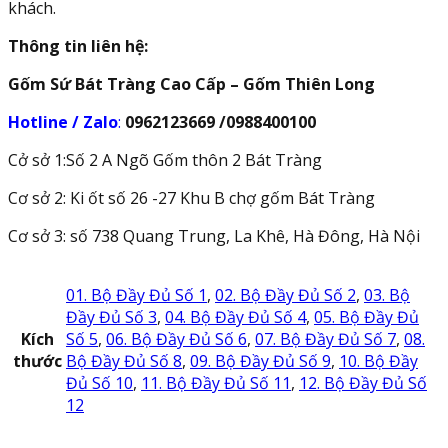
khách.
Thông tin liên hệ:
Gốm Sứ Bát Tràng Cao Cấp – Gốm Thiên Long
Hotline / Zalo
:
0962123669 /0988400100
Cở sở 1:Số 2 A Ngõ Gốm thôn 2 Bát Tràng
Cơ sở 2: Ki ốt số 26 -27 Khu B chợ gốm Bát Tràng
Cơ sở 3: số 738 Quang Trung, La Khê, Hà Đông, Hà Nội
01. Bộ Đầy Đủ Số 1
,
02. Bộ Đầy Đủ Số 2
,
03. Bộ
Đầy Đủ Số 3
,
04. Bộ Đầy Đủ Số 4
,
05. Bộ Đầy Đủ
Kích
Số 5
,
06. Bộ Đầy Đủ Số 6
,
07. Bộ Đầy Đủ Số 7
,
08.
thước
Bộ Đầy Đủ Số 8
,
09. Bộ Đầy Đủ Số 9
,
10. Bộ Đầy
Đủ Số 10
,
11. Bộ Đầy Đủ Số 11
,
12. Bộ Đầy Đủ Số
12