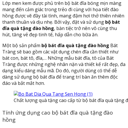
Lớp men kem được phủ trên bộ bát đĩa bóng mịn màng
mang đến cảm giác trong trẻo đi cùng với họa tiết đào
hồng được vẽ đầy tài tình, mang đậm hơi thở thiên nhiên
thanh thuần và dịu nhẹ. Bởi vậy, đặt và sử dụng
bộ bát
đĩa quà tặng đào hồng
, bàn tiệc trở nên vô cùng thu
hút, tăng vẻ đẹp tinh tế, hấp dẫn cho bữa ăn.
Một bộ sản phẩm
bộ bát đĩa quà tặng đào hồng
Bát
Tràng sẽ bao gồm các vật dụng chén đĩa cần thiết như
bát con, bát tô, đĩa,… Những mẫu bát đĩa, tô của Bát
Tràng được những nghệ nhân nặn và thiết kế rất đẹp, đa
dạng kiểu dáng mẫu mã. Do đó, người dùng có thể dễ
dàng sử dụng bộ bát đĩa để trang trí bàn ăn thêm độc
đáo và bắt mắt hơn.
Chất lượng quà tặng cao cấp từ bộ bát đĩa quà tặng
Tính ứng dụng cao bộ bát đĩa quà tặng đào
hồng