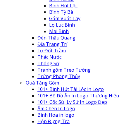
Bình Hút Lộc
Bình Tỳ Bà
Gốm Vuốt Tay
Lọ Lục Bình
Mai Bình
Đèn Thấu Quang
Đĩa Trang Trí
Lư Đốt Trầm
Thác Nước
Thống Sứ
Tranh gốm Treo Tường
Trứng Phong Thủy
Quà Tặng Gốm
101+ Bình Hút Tài Lộc in Logo
101+ Bộ Đồ Ăn In Logo Thương Hiệu
101+ Cốc Sứ, Ly Sứ In Logo Đẹp
Ấm Chén In Logo
Bình Hoa in logo
Hộp Đựng Trà