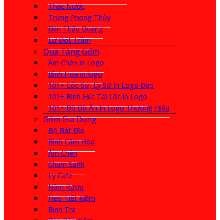
Thác Nước
Trứng Phong Thủy
Đèn Thấu Quang
Lư Đốt Trầm
Quà Tặng Gốm
Ấm Chén In Logo
Bình Hoa in logo
101+ Cốc Sứ, Ly Sứ In Logo Đẹp
101+ Bình Hút Tài Lộc in Logo
101+ Bộ Đồ Ăn In Logo Thương Hiệu
Gốm Gia Dụng
Bộ Bát Đĩa
Bình Cắm Hoa
Ấm Chén
Chum Sành
Ly Cafe
Nậm Rượu
Heo Tiết Kiệm
Bình Trà