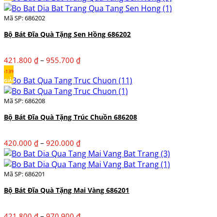
Mã SP: 686202
Bộ Bát Đĩa Quà Tặng Sen Hồng 686202
Khoảng
–
421.800
₫
955.700
₫
giá:
-13%
từ
GIẢM
421.800 ₫
Mã SP: 686208
đến
955.700 ₫
Bộ Bát Đĩa Quà Tặng Trúc Chuồn 686208
Khoảng
–
420.000
₫
920.000
₫
giá:
từ
420.000 ₫
Mã SP: 686201
đến
Bộ Bát Đĩa Quà Tặng Mai Vàng 686201
920.000 ₫
Khoảng
–
421.800
₫
970.900
₫