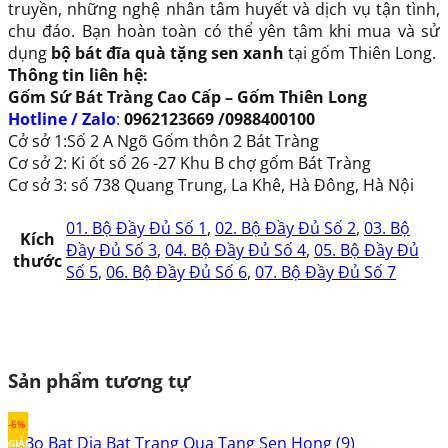
truyền, những nghệ nhân tâm huyết và dịch vụ tận tình,
chu đáo. Bạn hoàn toàn có thể yên tâm khi mua và sử
dụng
bộ bát đĩa quà tặng sen xanh
tại gốm Thiên Long.
Thông tin liên hệ:
Gốm Sứ Bát Tràng Cao Cấp – Gốm Thiên Long
Hotline / Zalo
:
0962123669 /0988400100
Cở sở 1:Số 2 A Ngõ Gốm thôn 2 Bát Tràng
Cơ sở 2: Ki ốt số 26 -27 Khu B chợ gốm Bát Tràng
Cơ sở 3: số 738 Quang Trung, La Khê, Hà Đông, Hà Nội
01. Bộ Đầy Đủ Số 1
,
02. Bộ Đầy Đủ Số 2
,
03. Bộ
Kích
Đầy Đủ Số 3
,
04. Bộ Đầy Đủ Số 4
,
05. Bộ Đầy Đủ
thước
Số 5
,
06. Bộ Đầy Đủ Số 6
,
07. Bộ Đầy Đủ Số 7
Sản phẩm tương tự
-6%
GIẢM