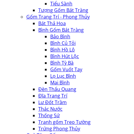
Tiểu Sành
Tượng Gốm Bát Tràng
Gốm Trang Trí - Phong Thủy
Bát Thả Hoa
Bình Gốm Bát Tràng
Bảo Bình
Bình Củ Tỏi
Bình Hồ Lô
Bình Hút Lộc
Bình Tỳ Bà
Gốm Vuốt Tay
Lọ Lục Bình
Mai Bình
Đèn Thấu Quang
Đĩa Trang Trí
Lư Đốt Trầm
Thác Nước
Thống Sứ
Tranh gốm Treo Tường
Trứng Phong Thủy