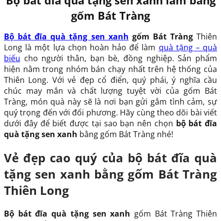
Bộ bát đĩa quà tặng sen xanh làm bằng
gốm Bát Tràng
Bộ bát đĩa quà tặng sen xanh
gốm Bát Tràng
Thiên
Long là một lựa chọn hoàn hảo để làm
quà tặng – quà
biếu
cho người thân, bạn bè, đồng nghiệp. Sản phẩm
hiện nằm trong nhóm bán chạy nhất trên hệ thống của
Thiên Long. Với vẻ đẹp cổ điển, quý phái, ý nghĩa cầu
chúc may mắn và chất lượng tuyệt vời của gốm Bát
Tràng, món quà này sẽ là nơi bạn gửi gắm tình cảm, sự
quý trọng đến với đối phương. Hãy cùng theo dõi bài viết
dưới đây để biết được tại sao bạn nên chọn
bộ bát đĩa
quà tặng sen xanh
bằng gốm Bát Tràng nhé!
Vẻ đẹp cao quý của bộ bát đĩa quà
tặng sen xanh bằng gốm Bát Tràng
Thiên Long
Bộ bát đĩa quà tặng sen xanh
gốm Bát Tràng Thiên