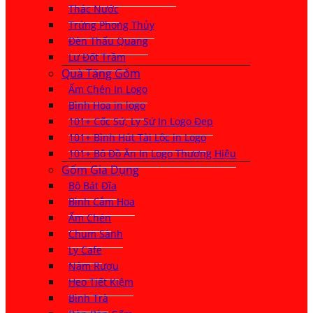
Thác Nước
Trứng Phong Thủy
Đèn Thấu Quang
Lư Đốt Trầm
Quà Tặng Gốm
Ấm Chén In Logo
Bình Hoa in logo
101+ Cốc Sứ, Ly Sứ In Logo Đẹp
101+ Bình Hút Tài Lộc in Logo
101+ Bộ Đồ Ăn In Logo Thương Hiệu
Gốm Gia Dụng
Bộ Bát Đĩa
Bình Cắm Hoa
Ấm Chén
Chum Sành
Ly Cafe
Nậm Rượu
Heo Tiết Kiệm
Bình Trà