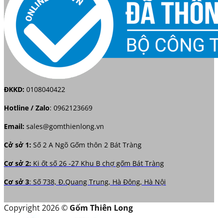
ĐKKD:
0108040422
Hotline / Zalo
:
0962123669
Email:
sales@gomthienlong.vn
Cở sở 1:
Số 2 A Ngõ Gốm thôn 2 Bát Tràng
Cơ sở 2:
Ki ốt số 26 -27 Khu B chợ gốm Bát Tràng
Cơ sở 3
: Số 738, Đ.Quang Trung, Hà Đông, Hà Nội
Copyright 2026 ©
Gốm Thiên Long