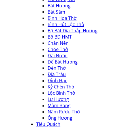
Bát Hương
Bát Sâm
Bình Hoa Thờ
Bình Hút Lộc Thờ
Bộ Bát Đĩa Thắp Hương
Bộ BĐ HMT
Chân Nến
Chóe Thờ
Đài Nước
Đế Bát Hương
Đèn Thờ
Đĩa Trầu
Đỉnh Hạc
Kỷ Chén Thờ
Lộc Bình Thờ
Lư Hương
Mâm Bồng
Nậm Rượu Thờ
Ống Hương
Tiểu Quách