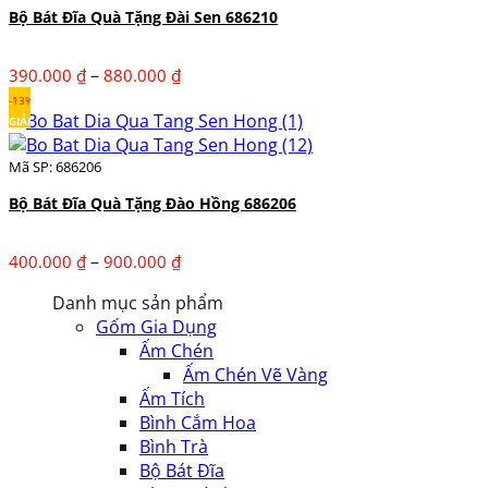
1.030.000 ₫
Bộ Bát Đĩa Quà Tặng Đài Sen 686210
Khoảng
–
390.000
₫
880.000
₫
giá:
-13%
từ
GIẢM
390.000 ₫
Mã SP: 686206
đến
880.000 ₫
Bộ Bát Đĩa Quà Tặng Đào Hồng 686206
Khoảng
–
400.000
₫
900.000
₫
giá:
Danh mục sản phẩm
từ
Gốm Gia Dụng
400.000 ₫
Ấm Chén
đến
Ấm Chén Vẽ Vàng
900.000 ₫
Ấm Tích
Bình Cắm Hoa
Bình Trà
Bộ Bát Đĩa