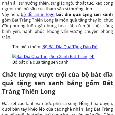
nhân ái, sự hướng thiện, sự giác ngộ, thoát tục, kéo cong
người khỏi hố sâu của tham sân si thường tình.
Vậy nên,
bộ đồ ăn in logo
bát đĩa quà tặng sen xanh
gốm Bát Tràng Thiên Long
là món quà tặng thay lời chúc
đối phương luôn gặp hung hóa cát, có một cuộc sống
bình yên, hạnh phúc, không vấn vương chuyện phong
trần.
Tìm hiểu thêm:
Bộ Bát Đĩa Quà Tặng Đào Đỏ
Bộ bát đĩa quà tặng sen xanh
Chất lượng vượt trội của bộ bát đĩa
quà tặng sen xanh bằng gốm Bát
Tràng Thiên Long
Đất sét cao lanh và nước phù sa sông Hồng hòa quyện,
dưới bàn tay khéo léo của các nghệ nhân làng Bát Tràng
tạo nên một loại gốm trứ danh lưu truyền ngàn đời. Gốm