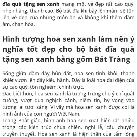
đĩa quà tặng sen xanh
mang một vẻ đẹp rất cao quý,
nhẹ nhàng, thanh cao. Bộ bát đĩa khi bày lên mâm sẽ tôn
lên vẻ đẹp của những món ăn và không khí thêm đầm
ấm, chan hòa.
Hình tượng hoa sen xanh làm nên ý
nghĩa tốt đẹp cho bộ bát đĩa quà
tặng sen xanh bằng gốm Bát Tràng
Sống giữa đầm đầy bùn đất, hoa sen tinh khôi, thanh
khiết vươn lên đầy kiêu hãnh. Đây là loài hoa đại diện của
sự cao quý, tôn nghiêm, chính trực.
Đặc biệt hơn, hoa sen xanh là tượng trưng cho ý chí quật
cường, vượt qua nghịch cảnh, niềm tin, hy vọng vào
tương lai tươi sáng. Vì vậy mà hoa sen xanh được coi là
hình ảnh của con người Việt Nam.
Trong Phật giáo, hình ảnh hoa sen xuất hiện rất nhiều
trong các kiến trúc chùa chiền, nghi lễ, câu chuyện
truyền thuyết. Hoa sen xanh là hiện thân của tấm lòng