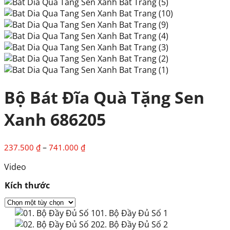
Bộ Bát Đĩa Quà Tặng Sen
Xanh 686205
Khoảng
–
237.500
₫
741.000
₫
giá:
Video
từ
237.500 ₫
Kích thước
đến
741.000 ₫
01. Bộ Đầy Đủ Số 1
02. Bộ Đầy Đủ Số 2