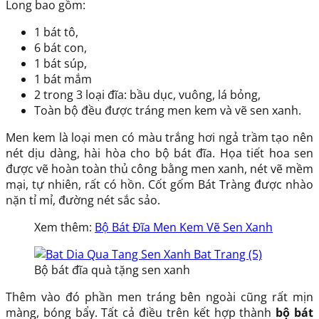
Long
bao gồm:
1 bát tô,
6 bát con,
1 bát súp,
1 bát mắm
2 trong 3 loại đĩa: bầu dục, vuông, lá bỏng,
Toàn bộ đều được tráng men kem và vẽ sen xanh.
Men kem là loại men có màu trắng hơi ngả trầm tạo nên
nét dịu dàng, hài hòa cho bộ bát đĩa. Họa tiết hoa sen
được vẽ hoàn toàn thủ công bằng men xanh, nét vẽ mềm
mại, tự nhiên, rất có hồn. Cốt gốm Bát Tràng được nhào
nặn tỉ mỉ, đường nét sắc sảo.
Xem thêm:
Bộ Bát Đĩa Men Kem Vẽ Sen Xanh
Bộ bát đĩa quà tặng sen xanh
Thêm vào đó phần men tráng bên ngoài cũng rất mịn
màng, bóng bẩy. Tất cả điều trên kết hợp thành
bộ bát