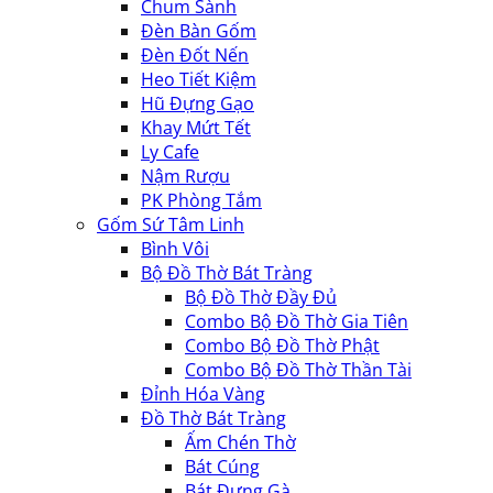
Chum Sành
Đèn Bàn Gốm
Đèn Đốt Nến
Heo Tiết Kiệm
Hũ Đựng Gạo
Khay Mứt Tết
Ly Cafe
Nậm Rượu
PK Phòng Tắm
Gốm Sứ Tâm Linh
Bình Vôi
Bộ Đồ Thờ Bát Tràng
Bộ Đồ Thờ Đầy Đủ
Combo Bộ Đồ Thờ Gia Tiên
Combo Bộ Đồ Thờ Phật
Combo Bộ Đồ Thờ Thần Tài
Đỉnh Hóa Vàng
Đồ Thờ Bát Tràng
Ấm Chén Thờ
Bát Cúng
Bát Đựng Gà