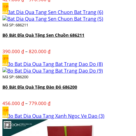
giá:
-13%
từ
GIẢM
421.800 ₫
Mã SP: 686211
đến
970.900 ₫
Bộ Bát Đĩa Quà Tặng Sen Chuồn 686211
Khoảng
–
390.000
₫
820.000
₫
giá:
-31%
từ
GIẢM
390.000 ₫
Mã SP: 686200
đến
820.000 ₫
Bộ Bát Đĩa Quà Tặng Đào Đỏ 686200
Khoảng
–
456.000
₫
779.000
₫
giá:
-13%
từ
GIẢM
456.000 ₫
đến