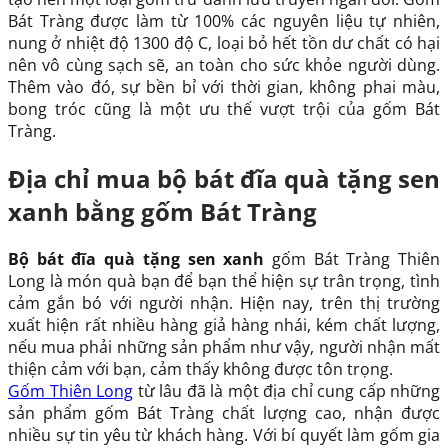
Bát Tràng được làm từ 100% các nguyên liệu tự nhiên,
nung ở nhiệt độ 1300 độ C, loại bỏ hết tồn dư chất có hại
nên vô cùng sạch sẽ, an toàn cho sức khỏe người dùng.
Thêm vào đó, sự bền bỉ với thời gian, không phai màu,
bong tróc cũng là một ưu thế vượt trội của gốm Bát
Tràng.
Địa chỉ mua bộ bát đĩa quà tặng sen
xanh bằng gốm Bát Tràng
Bộ bát đĩa quà tặng sen xanh
gốm Bát Tràng Thiên
Long
là món quà bạn để bạn thể hiện sự trân trọng, tình
cảm gắn bó với người nhận. Hiện nay, trên thị trường
xuất hiện rất nhiều hàng giả hàng nhái, kém chất lượng,
nếu mua phải những sản phẩm như vậy, người nhận mất
thiện cảm với bạn, cảm thấy không được tôn trọng.
Gốm Thiên Long
từ lâu đã là một địa chỉ cung cấp những
sản phẩm gốm Bát Tràng chất lượng cao, nhận được
nhiều sự tin yêu từ khách hàng. Với bí quyết làm gốm gia