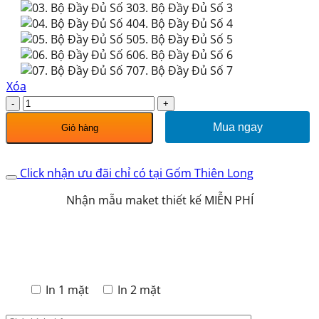
03. Bộ Đầy Đủ Số 3
04. Bộ Đầy Đủ Số 4
05. Bộ Đầy Đủ Số 5
06. Bộ Đầy Đủ Số 6
07. Bộ Đầy Đủ Số 7
Xóa
Bộ
Bát
Mua ngay
Giỏ hàng
Đĩa
Quà
Tặng
Click nhận ưu đãi chỉ có tại Gốm Thiên Long
Sen
Xanh
Nhận mẫu maket thiết kế MIỄN PHÍ
686205
số
lượng
In 1 mặt
In 2 mặt