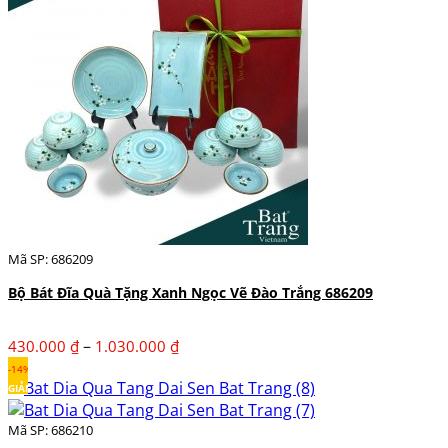
779.000 ₫
Mã SP: 686209
Bộ Bát Đĩa Quà Tặng Xanh Ngọc Vẽ Đào Trắng 686209
Khoảng
–
430.000
₫
1.030.000
₫
giá:
-14%
từ
GIẢM
430.000 ₫
Mã SP: 686210
đến