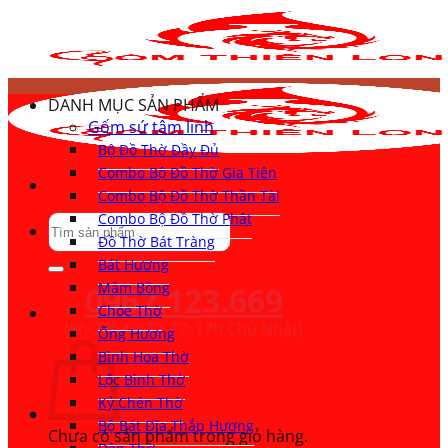
Bỏ
qua
nội
dung
DANH MỤC SẢN PHẨM
Gốm sứ tâm linh
Bộ Đồ Thờ Đầy Đủ
Combo Bộ Đồ Thờ Gia Tiên
Combo Bộ Đồ Thờ Thần Tài
Combo Bộ Đồ Thờ Phật
Tìm
Đồ Thờ Bát Tràng
kiếm:
Bát Hương
Mâm Bồng
0962.123.669
Chóe Thờ
(8h-21h từ T2-T7; 17h Chủ Nhật)
Ống Hương
Bình Hoa Thờ
Lộc Bình Thờ
Kỷ Chén Thờ
Bộ Bát Đĩa Thắp Hương
Chưa có sản phẩm trong giỏ hàng.