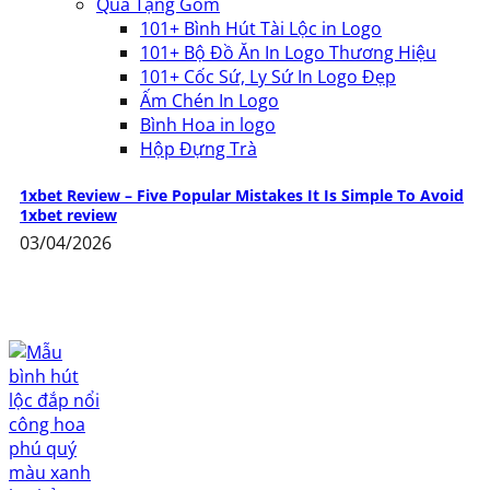
Quà Tặng Gốm
101+ Bình Hút Tài Lộc in Logo
101+ Bộ Đồ Ăn In Logo Thương Hiệu
101+ Cốc Sứ, Ly Sứ In Logo Đẹp
Ấm Chén In Logo
Bình Hoa in logo
Hộp Đựng Trà
1xbet Review – Five Popular Mistakes It Is Simple To Avoid
1xbet review
03/04/2026