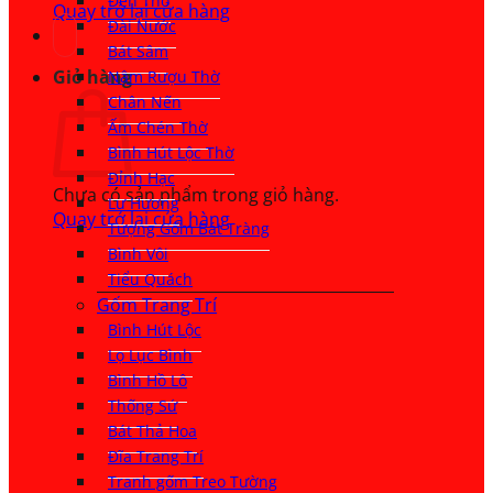
Đèn Thờ
Quay trở lại cửa hàng
Đài Nước
Bát Sâm
Giỏ hàng
Nậm Rượu Thờ
Chân Nến
Ấm Chén Thờ
Bình Hút Lộc Thờ
Đỉnh Hạc
Chưa có sản phẩm trong giỏ hàng.
Lư Hương
Quay trở lại cửa hàng
Tượng Gốm Bát Tràng
Bình Vôi
Tiểu Quách
Gốm Trang Trí
Bình Hút Lộc
Lọ Lục Bình
Bình Hồ Lô
Thống Sứ
Bát Thả Hoa
Đĩa Trang Trí
Tranh gốm Treo Tường