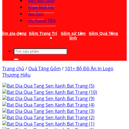
Đèn Bàn Gốm
Khay Mứt Tết
Ấm Tích
PK Phòng Tắm
Gốm gia dụng
Gốm Trang Trí
Gốm sứ tâm
Gốm Quà Tặng
T
linh
Tìm
kiếm:
Trang chủ
/
Quà Tặng Gốm
/
101+ Bộ Đồ Ăn In Logo
Thương Hiệu