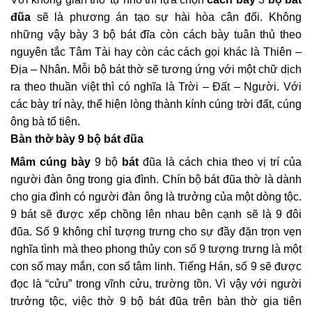
đũa
sẽ là phương án tạo sự hài hòa cân đối. Không
những vậy bày 3 bộ bát đĩa còn cách bày tuân thủ theo
nguyên tắc Tâm Tài hay còn các cách gọi khác là Thiên –
Địa – Nhân. Mỗi bộ bát thờ sẽ tương ứng với một chữ dịch
ra theo thuần việt thì có nghĩa là Trời – Đất – Người. Với
các bày trí này, thể hiện lòng thành kính cúng trời đất, cúng
ông bà tổ tiên.
Bàn thờ bày 9 bộ bát đũa
Mâm cúng bày
9 bộ
bát
đũa là cách chia theo vị trí của
người đàn ông trong gia đình. Chín bộ bát đũa thờ là dành
cho gia đình có người đàn ông là trưởng của một dòng tộc.
9 bát sẽ được xếp chồng lên nhau bên cạnh sẽ là 9 đôi
đũa. Số 9 không chỉ tượng trưng cho sự đầy đặn trọn vẹn
nghĩa tình mà theo phong thủy con số 9 tượng trưng là một
con số may mắn, con số tâm linh. Tiếng Hán, số 9 sẽ được
đọc là “cửu” trong vĩnh cửu, trường tồn. Vì vậy với người
trưởng tộc, việc thờ 9 bộ bát đũa trên bàn thờ gia tiên