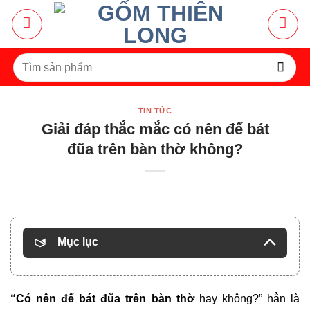
Bỏ
qua
nội
dung
Tìm
kiếm:
TIN TỨC
Giải đáp thắc mắc có nên để bát
đũa trên bàn thờ không?
Mục lục
“
Có nên để bát đũa trên bàn thờ
hay không?” hẳn là