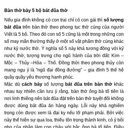
Bàn thờ bày 5 bộ bát đũa thờ
Nếu gia đình không có con trai chỉ có con gái thì
số lượng
bát đũa
trên bàn thờ theo phong tục thờ cúng của người
Việt là 5 bộ. Theo đó con số 5 cũng là một trong những con
số may mắn thường thấy ở một số vật phẩm thờ cúng khác
như kỷ nước thờ. Ý nghĩa số 5 này khá tương đồng với kỷ
nước thờ, tượng trưng cho ngũ hành của trời đất: Kim –
Mộc – Thủy –Hỏa – Thổ. Đồng thời theo phong thủy còn
mang ngụ ý là “ngũ đại đồng đường” – gia đình 5 thế hệ
quây quầy yêu thương hạnh phúc.
Mặc dù
cách bày
số lượng
bát đũa trên bàn thờ
khác
nhau tuy nhiên cần lưu ý rằng, bàn thờ ông bà tổ tiên là
nơi linh thiêng nên bát đũa đặt trên bàn thờ tuyệt đối không
được dùng bát đũa ăn hàng ngày. Lỗi này khá nghiêm
trọng còn được xem là đại kỵ nếu lỡ phạm phải. Bởi việc
này thể hiện sự qua loa, thiếu tôn trọng thành kinh, có ý bôi
nhọ của phận làm con cháu với bậc ông bà tổ tiên. Điều