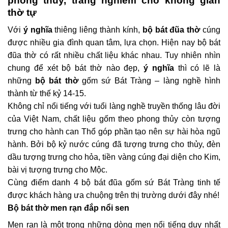
phòng thủy, trang nghiêm cho không gian
thờ tự
Với
ý nghĩa
thiêng liêng thành kính,
bộ bát đũa thờ
cúng
được nhiều gia đình quan tâm, lựa chọn. Hiện nay bộ bát
đũa thờ có rất nhiều chất liệu khác nhau. Tuy nhiên nhìn
chung để xét bộ bát thờ nào đẹp,
ý nghĩa
thì có lẽ là
những
bộ bát thờ
gốm sứ Bát Tràng – làng nghề hình
thành từ thế kỷ 14-15.
Không chỉ nổi tiếng với tuổi làng nghề truyền thống lâu đời
của Việt Nam, chất liệu gốm theo phong thủy còn tượng
trưng cho hành can Thổ góp phần tạo nên sự hài hòa ngũ
hành. Bởi bộ kỷ nước cúng đã tượng trưng cho thủy, đèn
dầu tượng trưng cho hỏa, tiền vàng cúng đại diện cho Kim,
bài vị tượng trưng cho Mộc.
Cùng điểm danh 4 bộ bát đũa gốm sứ Bát Tràng tinh tế
được khách hàng ưa chuộng trên thị trường dưới đây nhé!
Bộ bát thờ men rạn đắp nổi sen
Men rạn là một trong những dòng men nổi tiếng duy nhất