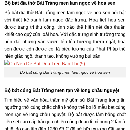
Bộ bát đĩa thờ Bát Tràng men lam ngọc vẽ hoa sen
Bộ bát đĩa thờ Bát Tràng men lam ngọc vẽ hoa sen nổi bật
với thiết kế xanh lam ngọc đặc trưng. Họa tiết hoa sen
được trang trí thủ công, tinh xảo thể hiện nét đẹp thuần
khiết cao quý của loài hoa. Với đặc trưng sinh trưởng trong
bùn đất nhưng vẫn vươn lên tỏa hương thơm ngát, hoa
sen được còn được coi là biểu tượng của Phật Pháp thể
hiện giác ngộ, thanh tao, không vướng bụi trần.
Bộ bát cúng Bát Tràng men lam ngọc vẽ hoa sen
Bộ bát cúng Bát Tràng men rạn vẽ long chầu nguyệt
Tìm hiểu về văn hóa, thẩm mỹ gốm sứ Bát Tràng trong tín
ngưỡng thờ cúng chắc chắn không thể bỏ lỡ mẫu bát cúng
men rạn vẽ long chầu nguyệt. Bộ bát được làm bằng chất
liệu sét cao cấp trải qua nhiều công đoạn tỉ mỉ nung 2 lần ở
nhiệt độ cao lên đến 1280 độ C để sở hữu xương đất sáng