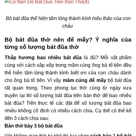
Bộ bát đũa thể hiện tấm lòng thành kính hiếu thảo của con
cháu
Bộ bát đũa thờ nên để mấy? Ý nghĩa của
từng số lượng bát đũa thờ
Thắp hương bao nhiêu bát đũa
là đủ? Mỗi vật phẩm
cùng với cách sắp xếp trong mâm cúng ông bà tổ tiên đều
thể hiện tấm lòng thành kính biết ơn của con cháu dành
cho ông bà tổ tiên. Vì vậy
mâm cúng để mấy
bộ bát đũa
rất quan trọng. Theo phong tục thờ cúng từ ngày xưa
truyền lại thì số lượng bát đũa trên bàn thờ để bao nhiêu
bát đũa? Trên thực tế các đặt để số lượng bát đũa bao
nhiêu không cố định có nhiều cách chia. Cụ thể có thể kể
đến 3 cách chia sau:
Bàn thờ bày 3 bộ bát đũa
Với không gian thờ tự nhỏ thì lựa chọn
cách bày
3
bộ bát