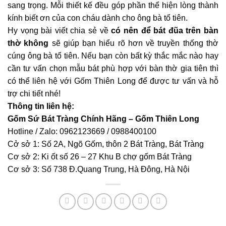
sang trọng. Mỗi thiết kế đều góp phần thể hiện lòng thành
kính biết ơn của con cháu dành cho ông bà tổ tiên.
Hy vọng bài viết chia sẻ về
có nên để bát đũa trên bàn
thờ không
sẽ giúp bạn hiểu rõ hơn về truyền thống thờ
cúng ông bà tổ tiên. Nếu bạn còn bất kỳ thắc mắc nào hay
cần tư vấn chọn mẫu bát phù hợp với bàn thờ gia tiên thì
có thể liên hệ với Gốm Thiên Long để được tư vấn và hỗ
trợ chi tiết nhé!
Thông tin liên hệ:
Gốm Sứ Bát Tràng Chính Hãng –
Gốm Thiên Long
Hotline / Zalo:
0962123669
/
0988400100
Cở sở 1: Số 2A, Ngõ Gốm, thôn 2 Bát Tràng, Bát Tràng
Cơ sở 2: Ki ốt số 26 – 27 Khu B chợ gốm Bát Tràng
Cơ sở 3: Số 738 Đ.Quang Trung, Hà Đông, Hà Nội