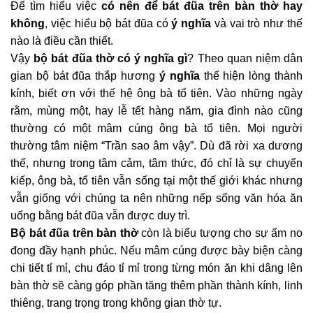
Để tìm hiểu việc
có nên để bát đũa trên bàn thờ hay
không
, việc hiểu bộ bát đũa có
ý nghĩa
và vai trò như thế
nào là điều cần thiết.
Vậy
bộ bát đũa thờ
có ý nghĩa gì
? Theo quan niệm dân
gian bộ bát đũa thắp hương
ý nghĩa
thể hiện lòng thành
kính, biết ơn với thế hệ ông bà tổ tiên. Vào những ngày
rằm, mùng một, hay lễ tết hàng năm, gia đình nào cũng
thường có một mâm cúng ông bà tổ tiên. Mọi người
thường tâm niệm “Trần sao âm vậy”. Dù đã rời xa dương
thế, nhưng trong tâm cảm, tâm thức, đó chỉ là sự chuyển
kiếp, ông bà, tổ tiên vẫn sống tại một thế giới khác nhưng
vẫn giống với chúng ta nên những nếp sống văn hóa ăn
uống bằng bát đũa vẫn được duy trì.
Bộ bát đũa trên bàn thờ
còn là biểu tượng cho sự ấm no
đong đầy hạnh phúc. Nếu mâm cúng được bày biện càng
chi tiết tỉ mỉ, chu đáo tỉ mỉ trong từng món ăn khi dâng lên
bàn thờ sẽ càng góp phần tăng thêm phần thành kính, linh
thiêng, trang trọng trong không gian thờ tự.