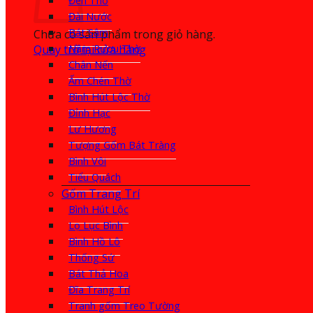
Đèn Thờ
Đài Nước
Bát Sâm
Chưa có sản phẩm trong giỏ hàng.
Quay trở lại cửa hàng
Nậm Rượu Thờ
Chân Nến
Ấm Chén Thờ
Bình Hút Lộc Thờ
Đỉnh Hạc
Lư Hương
Tượng Gốm Bát Tràng
Bình Vôi
Tiểu Quách
Gốm Trang Trí
Bình Hút Lộc
Lọ Lục Bình
Bình Hồ Lô
Thống Sứ
Bát Thả Hoa
Đĩa Trang Trí
Tranh gốm Treo Tường