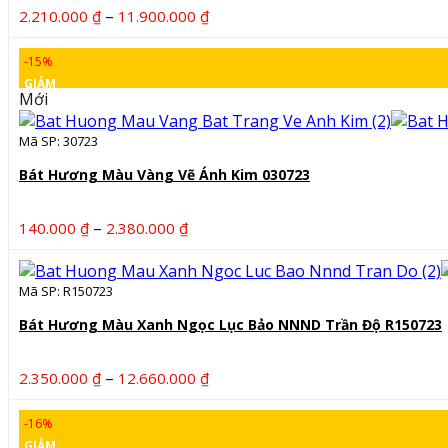
Khoảng
–
2.210.000
₫
11.900.000
₫
giá:
từ
-15%
2.210.000 ₫
GIẢM
Mới
đến
11.900.000 ₫
Mã SP: 30723
Bát Hương Màu Vàng Vẽ Ánh Kim 030723
Khoảng
–
140.000
₫
2.380.000
₫
giá:
từ
Mã SP: R150723
140.000 ₫
đến
Bát Hương Màu Xanh Ngọc Lục Bảo NNND Trần Độ R150723
2.380.000 ₫
Khoảng
–
2.350.000
₫
12.660.000
₫
giá:
từ
-16%
2.350.000 ₫
GIẢM