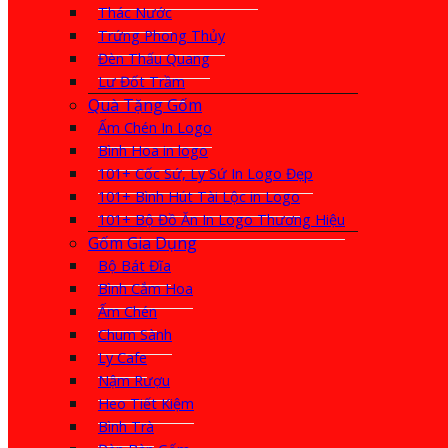
Thác Nước
Trứng Phong Thủy
Đèn Thấu Quang
Lư Đốt Trầm
Quà Tặng Gốm
Ấm Chén In Logo
Bình Hoa in logo
101+ Cốc Sứ, Ly Sứ In Logo Đẹp
101+ Bình Hút Tài Lộc in Logo
101+ Bộ Đồ Ăn In Logo Thương Hiệu
Gốm Gia Dụng
Bộ Bát Đĩa
Bình Cắm Hoa
Ấm Chén
Chum Sành
Ly Cafe
Nậm Rượu
Heo Tiết Kiệm
Bình Trà