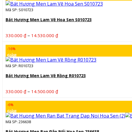
đến
Mã SP: S010723
12.660.000 ₫
Bát Hương Men Lam Vẽ Hoa Sen S010723
Khoảng
–
330.000
₫
14.530.000
₫
giá:
từ
-16%
330.000 ₫
GIẢM
đến
Mã SP: R010723
14.530.000 ₫
Bát Hương Men Lam Vẽ Rồng R010723
Khoảng
–
330.000
₫
14.500.000
₫
giá:
từ
-6%
330.000 ₫
GIẢM
đến
Mã SP: 236638
14.500.000 ₫
Bát Hương Men Rạn Đắp Nổi Hoa Sen 236638