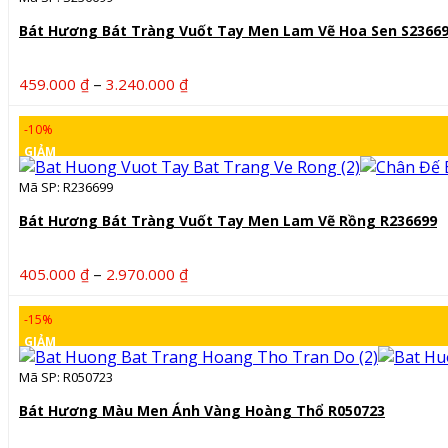
Bát Hương Bát Tràng Vuốt Tay Men Lam Vẽ Hoa Sen S2366
Khoảng
–
459.000
₫
3.240.000
₫
giá:
từ
-10%
459.000 ₫
GIẢM
đến
Mã SP: R236699
3.240.000 ₫
Bát Hương Bát Tràng Vuốt Tay Men Lam Vẽ Rồng R236699
Khoảng
–
405.000
₫
2.970.000
₫
giá:
từ
-15%
405.000 ₫
GIẢM
đến
Mã SP: R050723
2.970.000 ₫
Bát Hương Màu Men Ánh Vàng Hoàng Thổ R050723