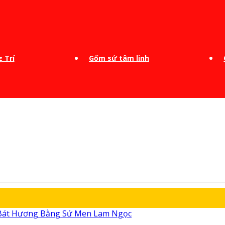
 Trí
Gốm sứ tâm linh