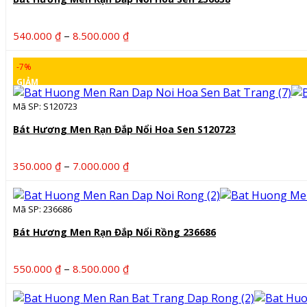
Khoảng
–
540.000
₫
8.500.000
₫
giá:
từ
-7%
540.000 ₫
GIẢM
đến
Mã SP: S120723
8.500.000 ₫
Bát Hương Men Rạn Đắp Nổi Hoa Sen S120723
Khoảng
–
350.000
₫
7.000.000
₫
giá:
từ
Mã SP: 236686
350.000 ₫
đến
Bát Hương Men Rạn Đắp Nổi Rồng 236686
7.000.000 ₫
Khoảng
–
550.000
₫
8.500.000
₫
giá:
từ