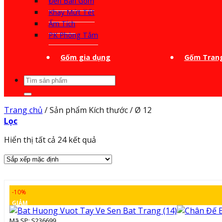
Đèn Bàn Gốm
Khay Mứt Tết
Ấm Tích
PK Phòng Tắm
Gốm gia dụng
Gốm Trang
Tìm
kiếm:
Trang chủ
/
Sản phẩm Kích thước
/
Ø 12
Lọc
Hiển thị tất cả 24 kết quả
-10%
GIẢM
Mã SP: S236699