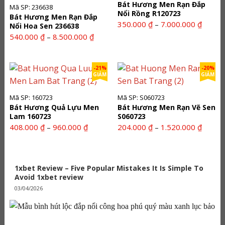
Bát Hương Men Rạn Đắp
Mã SP: 236638
Nổi Rồng R120723
Bát Hương Men Rạn Đắp
Khoản
350.000
₫
7.000.000
₫
–
Nổi Hoa Sen 236638
giá:
Khoảng
540.000
₫
8.500.000
₫
–
từ
giá:
350.00
từ
đến
540.000 ₫
-21%
-20%
GIẢM
GIẢM
7.000.0
đến
8.500.000 ₫
Mã SP: 160723
Mã SP: S060723
Bát Hương Quả Lựu Men
Bát Hương Men Rạn Vẽ Sen
Lam 160723
S060723
Khoảng
Khoản
408.000
₫
960.000
₫
204.000
₫
1.520.000
₫
–
–
giá:
giá:
từ
từ
408.000 ₫
204.00
1xbet Review – Five Popular Mistakes It Is Simple To
đến
đến
Avoid 1xbet review
960.000 ₫
1.520.0
03/04/2026