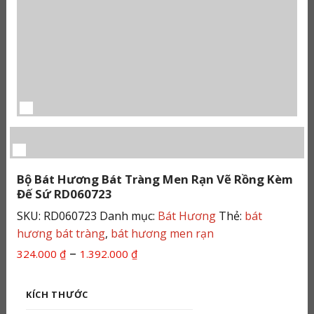
Bộ Bát Hương Bát Tràng Men Rạn Vẽ Rồng Kèm
Đế Sứ RD060723
SKU:
RD060723
Danh mục:
Bát Hương
Thẻ:
bát
hương bát tràng
,
bát hương men rạn
Khoảng
–
324.000
₫
1.392.000
₫
giá:
từ
KÍCH THƯỚC