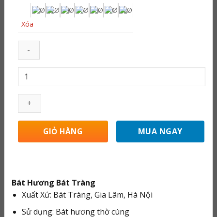
324.000 ₫
đến
Xóa
1.392.000 ₫
Bộ
Bát
Hương
Bát
Tràng
Men
MUA NGAY
GIỎ HÀNG
Rạn
Vẽ
Rồng
Kèm
Bát Hương Bát Tràng
Đế
Xuất Xứ: Bát Tràng, Gia Lâm, Hà Nội
Sứ
RD060723
Sử dụng: Bát hương thờ cúng
số