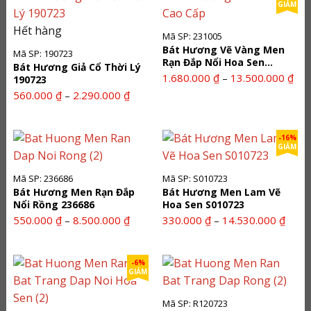
GIẢM
Hết hàng
Mã SP: 231005
Bát Hương Vẽ Vàng Men
Mã SP: 190723
Rạn Đắp Nổi Hoa Sen
Bát Hương Giả Cổ Thời Lý
231005
Kho
1.680.000
₫
13.500.000
₫
–
190723
giá:
Khoảng
560.000
₫
2.290.000
₫
–
từ
giá:
1.6
từ
đến
560.000 ₫
-16%
GIẢM
13.
đến
2.290.000 ₫
Mã SP: 236686
Mã SP: S010723
Bát Hương Men Rạn Đắp
Bát Hương Men Lam Vẽ
Nổi Rồng 236686
Hoa Sen S010723
Khoảng
Khoả
550.000
₫
8.500.000
₫
330.000
₫
14.530.000
₫
–
–
giá:
giá:
từ
từ
550.000 ₫
330.0
-6%
GIẢM
đến
đến
8.500.000 ₫
14.53
Mã SP: R120723