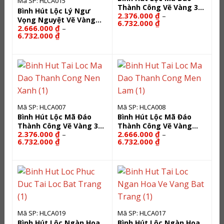
Mã SP: HLCA015
Thành Công Vẽ Vàng 3D
Bình Hút Lộc Lý Ngư
2.376.000
₫
–
Nền Đỏ HLCA006
Vọng Nguyệt Vẽ Vàng
Khoảng
6.732.000
₫
2.666.000
₫
–
HLCA015
giá:
Khoảng
6.732.000
₫
từ
giá:
2.376.000 ₫
từ
đến
2.666.000 ₫
6.732.000 ₫
đến
6.732.000 ₫
Mã SP: HLCA007
Mã SP: HLCA008
Bình Hút Lộc Mã Đáo
Bình Hút Lộc Mã Đáo
Thành Công Vẽ Vàng 3D
Thành Công Vẽ Vàng
2.376.000
₫
2.666.000
₫
–
–
Nền Xanh HLCA007
Men Lam HLCA008
Khoảng
Khoảng
6.732.000
₫
6.732.000
₫
giá:
giá:
từ
từ
2.376.000 ₫
2.666.000 ₫
đến
đến
6.732.000 ₫
6.732.000 ₫
Mã SP: HLCA019
Mã SP: HLCA017
Bình Hút Lộc Ngàn Hoa
Bình Hút Lộc Ngàn Hoa