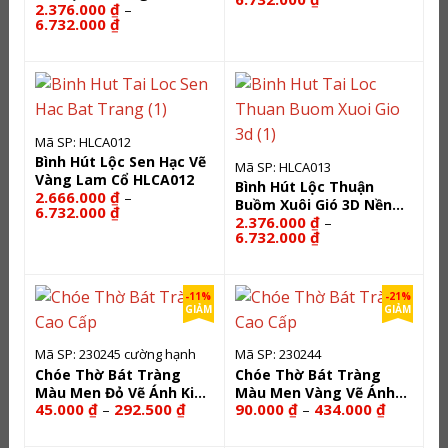
2.376.000
₫
–
HLCA018
giá:
Khoảng
6.732.000
₫
từ
giá:
2.376.000 ₫
từ
đến
2.376.000 ₫
6.732.000 ₫
đến
6.732.000 ₫
Mã SP: HLCA012
Bình Hút Lộc Sen Hạc Vẽ
Mã SP: HLCA013
Vàng Lam Cổ HLCA012
Bình Hút Lộc Thuận
2.666.000
₫
–
Buồm Xuôi Gió 3D Nền
Khoảng
6.732.000
₫
2.376.000
₫
–
Vàng HLCA013
giá:
Khoảng
từ
6.732.000
₫
giá:
2.666.000 ₫
từ
đến
2.376.000 ₫
6.732.000 ₫
đến
-11%
-21%
6.732.000 ₫
GIẢM
GIẢM
Mã SP: 230245 cường hạnh
Mã SP: 230244
Chóe Thờ Bát Tràng
Chóe Thờ Bát Tràng
Màu Men Đỏ Vẽ Ánh Kim
Màu Men Vàng Vẽ Ánh
Khoảng
Khoảng
45.000
₫
292.500
₫
90.000
₫
434.000
₫
–
–
Rồng Phượng 230245
Kim Long Chầu Nguyệt
giá:
giá:
230244
từ
từ
45.000 ₫
90.000 ₫