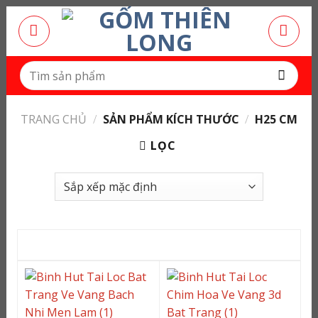
Bỏ
qua
nội
dung
Tìm
kiếm:
TRANG CHỦ
/
SẢN PHẨM KÍCH THƯỚC
/
H25 CM
LỌC