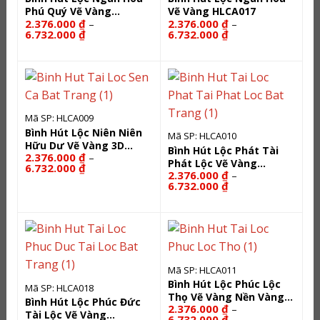
Phú Quý Vẽ Vàng
Vẽ Vàng HLCA017
2.376.000
₫
2.376.000
₫
–
–
HLCA019
Khoảng
Khoảng
6.732.000
₫
6.732.000
₫
giá:
giá:
từ
từ
2.376.000 ₫
2.376.000 ₫
đến
đến
6.732.000 ₫
6.732.000 ₫
Mã SP: HLCA009
Bình Hút Lộc Niên Niên
Mã SP: HLCA010
Hữu Dư Vẽ Vàng 3D
Bình Hút Lộc Phát Tài
2.376.000
₫
–
HLCA009
Phát Lộc Vẽ Vàng
Khoảng
6.732.000
₫
2.376.000
₫
–
HLCA010
giá:
Khoảng
từ
6.732.000
₫
giá:
2.376.000 ₫
từ
đến
2.376.000 ₫
6.732.000 ₫
đến
6.732.000 ₫
Mã SP: HLCA011
Bình Hút Lộc Phúc Lộc
Mã SP: HLCA018
Thọ Vẽ Vàng Nền Vàng
Bình Hút Lộc Phúc Đức
2.376.000
₫
–
HLCA011
Tài Lộc Vẽ Vàng
Khoảng
6.732.000
₫