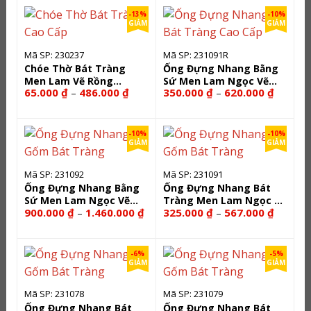
đến
đến
-13%
-10%
292.500 ₫
434.000 ₫
GIẢM
GIẢM
Mã SP: 230237
Mã SP: 231091R
Chóe Thờ Bát Tràng
Ống Đựng Nhang Bằng
Men Lam Vẽ Rồng
Sứ Men Lam Ngọc Vẽ
Khoảng
Khoảng
65.000
₫
486.000
₫
350.000
₫
620.000
₫
–
–
Phượng 230237
Long Cuốn Thủy 231091R
giá:
giá:
từ
từ
65.000 ₫
350.000
đến
đến
-10%
-10%
486.000 ₫
620.000
GIẢM
GIẢM
Mã SP: 231092
Mã SP: 231091
Ống Đựng Nhang Bằng
Ống Đựng Nhang Bát
Sứ Men Lam Ngọc Vẽ
Tràng Men Lam Ngọc Vẽ
Khoảng
Khoảng
900.000
₫
1.460.000
₫
325.000
₫
567.000
₫
–
–
Vàng Hoa Sen 231092
Hoa Sen 231091
giá:
giá:
từ
từ
900.000 ₫
325.000
đến
đến
-6%
-5%
1.460.000 ₫
567.000
GIẢM
GIẢM
Mã SP: 231078
Mã SP: 231079
Ống Đựng Nhang Bát
Ống Đựng Nhang Bát