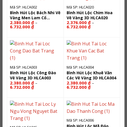
Mã SP: HLCA002
Mã SP: HLCA020
Bình Hút Lộc Bách Nhi Vẽ
Bình Hút Lộc Chim Hoa
Vàng Men Lam Cổ
Vẽ Vàng 3D HLCA020
2.380.000
₫
2.376.000
₫
–
–
HLCA002
Khoảng
Khoảng
6.732.000
₫
6.732.000
₫
giá:
giá:
từ
từ
2.380.000 ₫
2.376.000 ₫
đến
đến
6.732.000 ₫
6.732.000 ₫
Mã SP: HLCA003
Mã SP: HLCA004
Bình Hút Lộc Công Đào
Bình Hút Lộc Khuê Văn
Vẽ Vàng 3D HLCA003
Các Vẽ Vàng 3D HLCA004
2.380.000
₫
2.380.000
₫
–
–
Khoảng
Khoảng
6.732.000
₫
6.732.000
₫
giá:
giá:
từ
từ
2.380.000 ₫
2.380.000 ₫
đến
đến
6.732.000 ₫
6.732.000 ₫
Mã SP: HLCA006
Bình Hút Lộc Mã Đáo