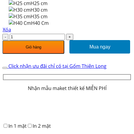
H25 cm
H30 cm
H35 cm
H40 Cm
Xóa
Bình
Hút
Mua ngay
Giỏ hàng
Lộc
Ngàn
Hoa
Click nhận ưu đãi chỉ có tại Gốm Thiên Long
Phú
Quý
Vẽ
Nhận mẫu maket thiết kế MIỄN PHÍ
Vàng
HLCA019
số
lượng
In 1 mặt
In 2 mặt