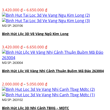
Khoảng
–
3.420.000
₫
6.650.000
₫
giá:
từ
3.420.000 ₫
Mã SP: 263106
đến
Bình Hút Lộc 3D Vẽ Vàng Ngũ Kim Long
6.650.000 ₫
Khoảng
–
3.420.000
₫
6.650.000
₫
giá:
từ
3.420.000 ₫
Mã SP: 263004
đến
Bình Hút Lộc Vẽ Vàng Nhị Cảnh Thuận Buồm Mã Đáo 263004
6.650.000 ₫
Khoảng
–
2.000.000
₫
5.050.000
₫
giá:
từ
2.000.000 ₫
Mã SP: 263102
đến
Bình Hút Lộc 3D Nhị Cảnh TBXG – MDTC