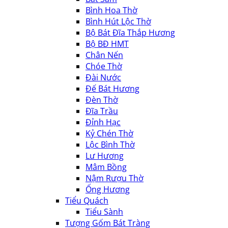
Bình Hoa Thờ
Bình Hút Lộc Thờ
Bộ Bát Đĩa Thắp Hương
Bộ BĐ HMT
Chân Nến
Chóe Thờ
Đài Nước
Đế Bát Hương
Đèn Thờ
Đĩa Trầu
Đỉnh Hạc
Kỷ Chén Thờ
Lộc Bình Thờ
Lư Hương
Mâm Bồng
Nậm Rượu Thờ
Ống Hương
Tiểu Quách
Tiểu Sành
Tượng Gốm Bát Tràng