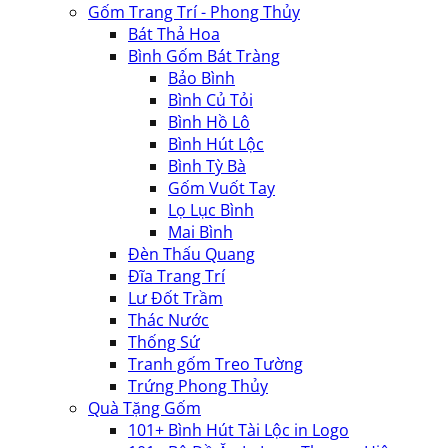
Gốm Trang Trí - Phong Thủy
Bát Thả Hoa
Bình Gốm Bát Tràng
Bảo Bình
Bình Củ Tỏi
Bình Hồ Lô
Bình Hút Lộc
Bình Tỳ Bà
Gốm Vuốt Tay
Lọ Lục Bình
Mai Bình
Đèn Thấu Quang
Đĩa Trang Trí
Lư Đốt Trầm
Thác Nước
Thống Sứ
Tranh gốm Treo Tường
Trứng Phong Thủy
Quà Tặng Gốm
101+ Bình Hút Tài Lộc in Logo