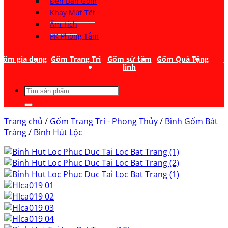
Đèn Bàn Gốm
Khay Mứt Tết
Ấm Tích
PK Phòng Tắm
Gốm gia dụng
Gốm Trang Trí
Gốm sứ tâm
Gốm Quà Tặng
T
linh
Tìm
kiếm:
Trang chủ
/
Gốm Trang Trí - Phong Thủy
/
Bình Gốm Bát
Tràng
/
Bình Hút Lộc