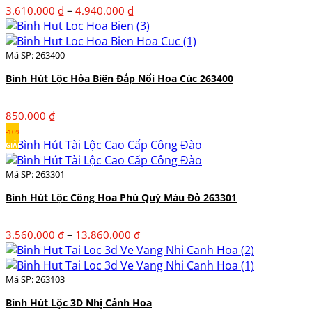
Khoảng
–
3.610.000
₫
4.940.000
₫
giá:
từ
3.610.000 ₫
Mã SP: 263400
đến
Bình Hút Lộc Hỏa Biến Đắp Nổi Hoa Cúc 263400
4.940.000 ₫
850.000
₫
-10%
GIẢM
Mã SP: 263301
Bình Hút Lộc Công Hoa Phú Quý Màu Đỏ 263301
Khoảng
–
3.560.000
₫
13.860.000
₫
giá:
từ
3.560.000 ₫
Mã SP: 263103
đến
Bình Hút Lộc 3D Nhị Cảnh Hoa
13.860.000 ₫