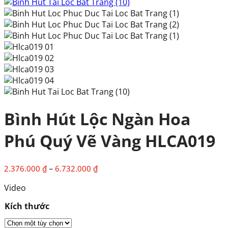
Bình Hút Lộc Ngàn Hoa
Phú Quý Vẽ Vàng HLCA019
Khoảng
–
2.376.000
₫
6.732.000
₫
giá:
Video
từ
2.376.000 ₫
Kích thước
đến
6.732.000 ₫