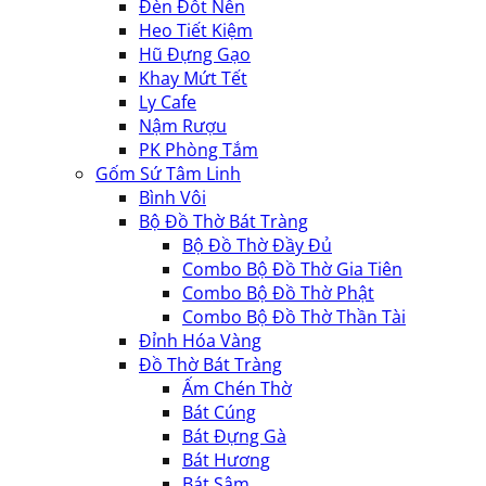
Đèn Đốt Nến
Heo Tiết Kiệm
Hũ Đựng Gạo
Khay Mứt Tết
Ly Cafe
Nậm Rượu
PK Phòng Tắm
Gốm Sứ Tâm Linh
Bình Vôi
Bộ Đồ Thờ Bát Tràng
Bộ Đồ Thờ Đầy Đủ
Combo Bộ Đồ Thờ Gia Tiên
Combo Bộ Đồ Thờ Phật
Combo Bộ Đồ Thờ Thần Tài
Đỉnh Hóa Vàng
Đồ Thờ Bát Tràng
Ấm Chén Thờ
Bát Cúng
Bát Đựng Gà
Bát Hương
Bát Sâm