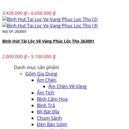
5.050.000 ₫
Khoảng
–
3.420.000
₫
6.650.000
₫
giá:
từ
3.420.000 ₫
Mã SP: 263001
đến
Bình Hút Tài Lộc Vẽ Vàng Phúc Lộc Thọ 263001
6.650.000 ₫
Khoảng
–
2.000.000
₫
5.100.000
₫
giá:
Danh mục sản phẩm
từ
Gốm Gia Dụng
2.000.000 ₫
Ấm Chén
đến
Ấm Chén Vẽ Vàng
5.100.000 ₫
Ấm Tích
Bình Cắm Hoa
Bình Trà
Bộ Bát Đĩa
Chum Sành
Đèn Bàn Gốm