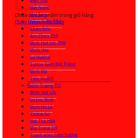
Đèn Thờ
Đài Nước
Bát Sâm
Chưa có sản phẩm trong giỏ hàng.
Quay trở lại cửa hàng
Nậm Rượu Thờ
Chân Nến
Ấm Chén Thờ
Bình Hút Lộc Thờ
Đỉnh Hạc
Lư Hương
Tượng Gốm Bát Tràng
Bình Vôi
Tiểu Quách
Gốm Trang Trí
Bình Hút Lộc
Lọ Lục Bình
Bình Hồ Lô
Thống Sứ
Bát Thả Hoa
Đĩa Trang Trí
Tranh gốm Treo Tường