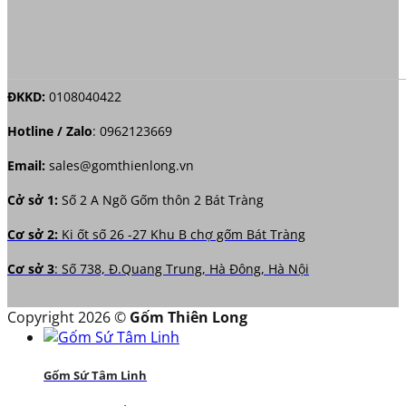
ĐKKD:
0108040422
Hotline / Zalo
:
0962123669
Email:
sales@gomthienlong.vn
Cở sở 1:
Số 2 A Ngõ Gốm thôn 2 Bát Tràng
Cơ sở 2:
Ki ốt số 26 -27 Khu B chợ gốm Bát Tràng
Cơ sở 3
: Số 738, Đ.Quang Trung, Hà Đông, Hà Nội
Copyright 2026 ©
Gốm Thiên Long
Gốm Sứ Tâm Linh