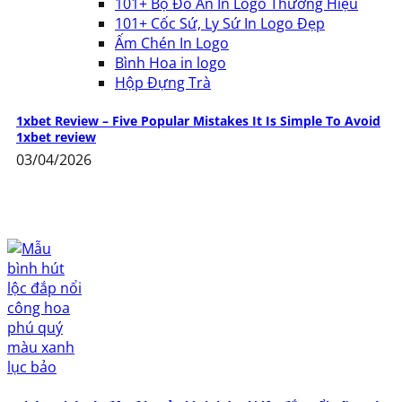
101+ Bộ Đồ Ăn In Logo Thương Hiệu
101+ Cốc Sứ, Ly Sứ In Logo Đẹp
Ấm Chén In Logo
Bình Hoa in logo
Hộp Đựng Trà
1xbet Review – Five Popular Mistakes It Is Simple To Avoid
1xbet review
03/04/2026