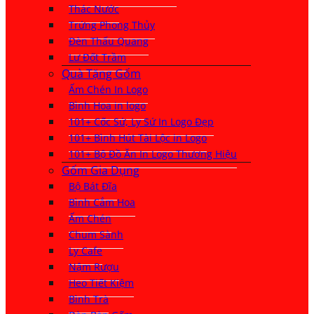
Thác Nước
Trứng Phong Thủy
Đèn Thấu Quang
Lư Đốt Trầm
Quà Tặng Gốm
Ấm Chén In Logo
Bình Hoa in logo
101+ Cốc Sứ, Ly Sứ In Logo Đẹp
101+ Bình Hút Tài Lộc in Logo
101+ Bộ Đồ Ăn In Logo Thương Hiệu
Gốm Gia Dụng
Bộ Bát Đĩa
Bình Cắm Hoa
Ấm Chén
Chum Sành
Ly Cafe
Nậm Rượu
Heo Tiết Kiệm
Bình Trà