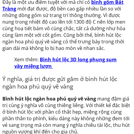
Đây là một ưu điểm tuyệt vời mà chỉ có
bình gốm Bát
Tràng
mới đạt được, độ bền cao gấp nhiều lần so với
những dòng gốm sứ trang trí thông thường. Vì được
nung trong nhiệt độ cao lên tới 1300 độ C nên lớp men
cùng hoạ tiết bám vô cùng chắc, tất cả dường như hòa
cùng làm một với cốt gốm. Cũng bởi thế, bình hút lộc
ngàn hoa phú quý vẽ vàng có thể trưng bày trong thời
gian dài mà không lo bị hao mòn về nhan sắc.
Xem thêm:
Bình hút lộc 3D long phụng sum
vầy miệng lượn
Ý nghĩa, giá trị được gửi gắm ở bình hút lộc
ngàn hoa phú quý vẽ vàng
Bình hút lộc ngàn hoa phú quý vẽ vàng
mang đậm giá
trị cùng ý nghĩa vô cùng thiêng liêng. Với thiết kế đặc biệt
ở bình hút lộc với phần cổ thắt hẹp, miệng rộng cùng
phần thân to phình, kiểu dáng này không những đem tới
vẻ sang trọng mà còn mang ý nghĩa chiêu tài lộc, thu hút
nguồn vượng khí đến cho gia chủ.