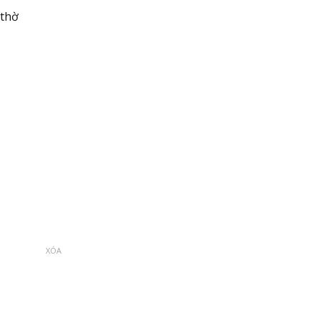
₫
 thờ
XÓA
ọc Lục Bảo 231086 số lượng