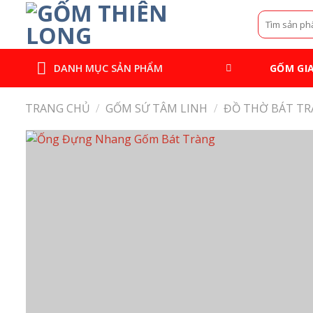
Bỏ
Tìm
qua
kiếm:
nội
dung
GỐM GI
DANH MỤC SẢN PHẨM
TRANG CHỦ
/
GỐM SỨ TÂM LINH
/
ĐỒ THỜ BÁT T