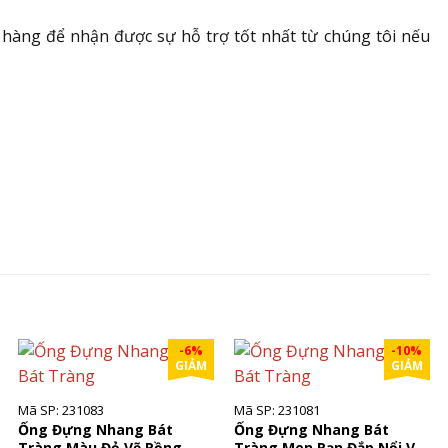
ở hàng để nhận được sự hỗ trợ tốt nhất từ chúng tôi nếu
-6%
-10%
GIẢM
GIẢM
Mã SP: 231083
Mã SP: 231081
Ống Đựng Nhang Bát
Ống Đựng Nhang Bát
Tràng Màu Đỏ Vẽ Rồng
Tràng Men Rạn Đắp Nổi Vẽ