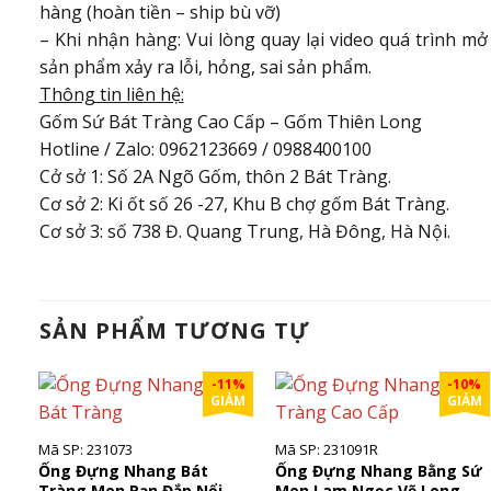
hàng (hoàn tiền – ship bù vỡ)
– Khi nhận hàng: Vui lòng quay lại video quá trình m
sản phẩm xảy ra lỗi, hỏng, sai sản phẩm.
Thông tin liên hệ:
Gốm Sứ Bát Tràng Cao Cấp – Gốm Thiên Long
Hotline / Zalo: 0962123669 / 0988400100
Cở sở 1: Số 2A Ngõ Gốm, thôn 2 Bát Tràng.
Cơ sở 2: Ki ốt số 26 -27, Khu B chợ gốm Bát Tràng.
Cơ sở 3: số 738 Đ. Quang Trung, Hà Đông, Hà Nội.
SẢN PHẨM TƯƠNG TỰ
-11%
-10%
GIẢM
GIẢM
Mã SP: 231073
Mã SP: 231091R
Ống Đựng Nhang Bát
Ống Đựng Nhang Bằng Sứ
Tràng Men Rạn Đắp Nổi
Men Lam Ngọc Vẽ Long