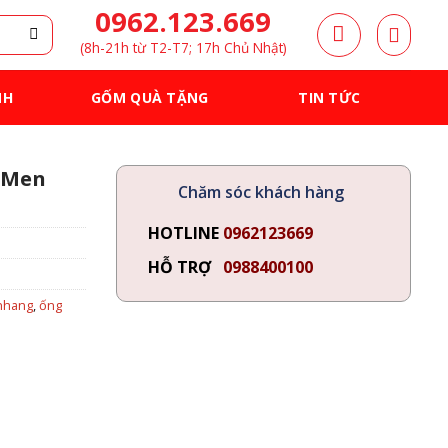
0962.123.669
(8h-21h từ T2-T7; 17h Chủ Nhật)
NH
GỐM QUÀ TẶNG
TIN TỨC
 Men
Chăm sóc khách hàng
HOTLINE
0962123669
HỖ TRỢ
0988400100
nhang
,
ống
₫