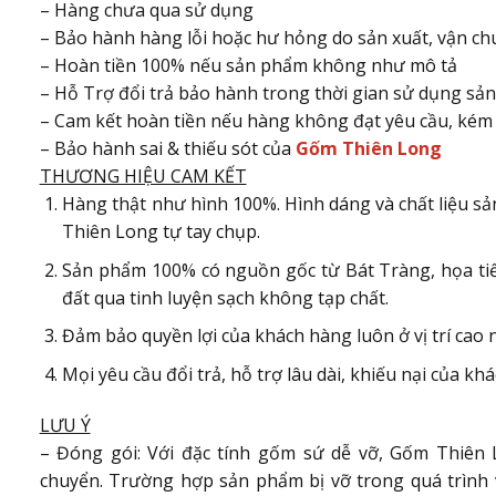
– Hàng chưa qua sử dụng
– Bảo hành hàng lỗi hoặc hư hỏng do sản xuất, vận ch
– Hoàn tiền 100% nếu sản phẩm không như mô tả
– Hỗ Trợ đổi trả bảo hành trong thời gian sử dụng sả
– Cam kết hoàn tiền nếu hàng không đạt yêu cầu, kém 
– Bảo hành sai & thiếu sót của
Gốm Thiên Long
THƯƠNG HIỆU CAM KẾT
Hàng thật như hình 100%. Hình dáng và chất liệu s
Thiên Long tự tay chụp.
Sản phẩm 100% có nguồn gốc từ Bát Tràng, họa tiết
đất qua tinh luyện sạch không tạp chất.
Đảm bảo quyền lợi của khách hàng luôn ở vị trí cao 
Mọi yêu cầu đổi trả, hỗ trợ lâu dài, khiếu nại của kh
LƯU Ý
– Đóng gói: Với đặc tính gốm sứ dễ vỡ, Gốm Thiên 
chuyển. Trường hợp sản phẩm bị vỡ trong quá trình 