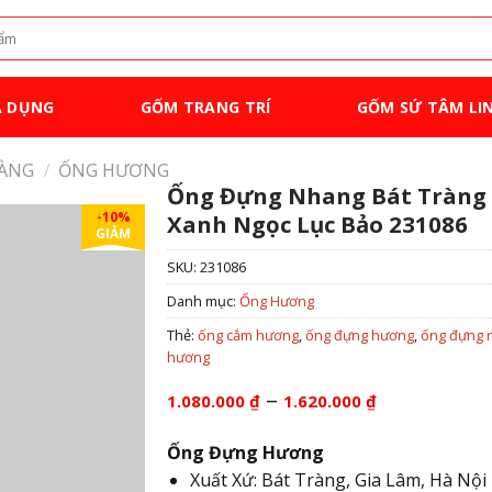
A DỤNG
GỐM TRANG TRÍ
GỐM SỨ TÂM LI
RÀNG
/
ỐNG HƯƠNG
Ống Đựng Nhang Bát Tràng
-10%
Xanh Ngọc Lục Bảo 231086
GIẢM
SKU:
231086
Danh mục:
Ống Hương
Thẻ:
ống cắm hương
,
ống đựng hương
,
ống đựng 
hương
Khoảng
–
1.080.000
₫
1.620.000
₫
giá:
từ
Ống Đựng Hương
1.080.000 
Xuất Xứ: Bát Tràng, Gia Lâm, Hà Nội
đến