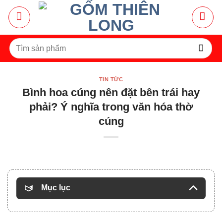
Bỏ
qua
nội
dung
Tìm
kiếm:
TIN TỨC
Bình hoa cúng nên đặt bên trái hay
phải? Ý nghĩa trong văn hóa thờ
cúng
Mục lục