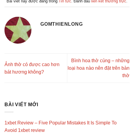
Bài viết này được đăng trong
Tin tức
. Đánh dấu
liên kết thường trực
.
GOMTHIENLONG
Bình hoa thờ cúng – những
Ảnh thờ có được cao hơn
loại hoa nào nên đặt trên bàn
bát hương không?
thờ
BÀI VIẾT MỚI
1xbet Review – Five Popular Mistakes It Is Simple To
Avoid 1xbet review