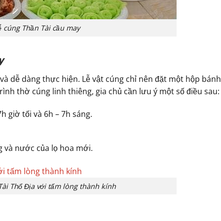
 cúng Thần Tài cầu may
y
và dễ dàng thực hiện. Lễ vật cúng chỉ nên đặt một hộp bán
rình thờ cúng linh thiêng, gia chủ cần lưu ý một số điều sau:
h giờ tối và 6h – 7h sáng.
g và nước của lọ hoa mới.
ài Thổ Địa với tấm lòng thành kính