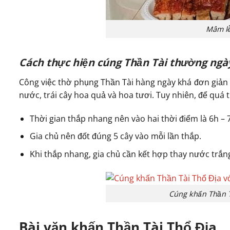
Mâm lễ
Cách thực hiện cúng Thần Tài thường ngà
Công việc thờ phụng Thần Tài hàng ngày khá đơn giản 
nước, trái cây hoa quả và hoa tươi. Tuy nhiên, để quá t
Thời gian thắp nhang nên vào hai thời điểm là 6h – 7
Gia chủ nên đốt đúng 5 cây vào mỗi lần thắp.
Khi thắp nhang, gia chủ cần kết hợp thay nước trắn
Cúng khấn Thần T
Bài văn khấn Thần Tài Thổ Địa