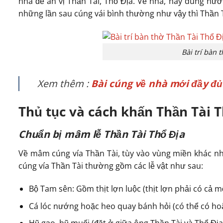
nhà để an vị Thần Tài, Thổ Địa. Về nhà, hãy dùng nướ
những lần sau cúng vái bình thường như vậy thì Thần Tà
Bài trí bàn 
Xem thêm :
Bài cúng về nhà mới đầy đủ
Thủ tục và cách khấn Thần Tài T
Chuẩn bị mâm lễ Thần Tài Thổ Địa
Về mâm cúng vía Thần Tài, tùy vào vùng miền khác nha
cúng vía Thần Tài thường gồm các lễ vật như sau:
Bộ Tam sên: Gồm thịt lợn luộc (thịt lợn phải có cả m
Cá lóc nướng hoặc heo quay bánh hỏi (có thể có hoặ