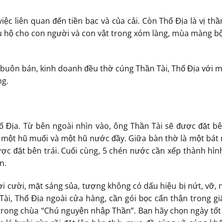
việc liên quan đến tiền bạc và của cải. Còn Thổ Địa là vị t
 phù hộ cho con người và con vật trong xóm làng, mùa màng b
ời buôn bán, kinh doanh đều thờ cúng Thần Tài, Thổ Địa vớ
ng.
Địa. Từ bên ngoài nhìn vào, ông Thần Tài sẽ được đặt bên
, một hũ muối và một hũ nước đầy. Giữa bàn thờ là một bát
 được đặt bên trái. Cuối cùng, 5 chén nước cần xếp thành hì
n.
i cười, mặt sáng sủa, tượng không có dấu hiệu bị nứt, vỡ,
Tài, Thổ Địa ngoài cửa hàng, cần gói bọc cẩn thận trong g
trong chùa “Chú nguyện nhập Thần”. Bạn hãy chọn ngày tốt