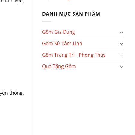
ấn là được,
DANH MỤC SẢN PHẨM
Gốm Gia Dụng
Gốm Sứ Tâm Linh
Gốm Trang Trí - Phong Thủy
Quà Tặng Gốm
uyền thống,