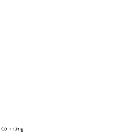
. Có những