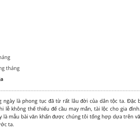
tháng
ng tháng
ịa
ngày là phong tục đã từ rất lâu đời của dân tộc ta. Đặc b
i lễ không thể thiếu để cầu may mắn, tài lộc cho gia đình
y là mẫu bài văn khấn được chúng tôi tổng hợp dựa trên v
ước ta.