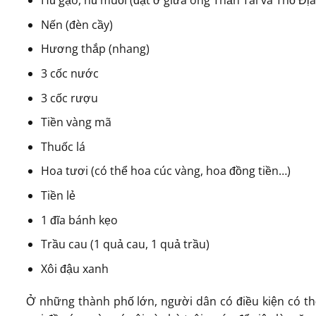
Hũ gạo, hũ muối (đặt ở giữa ông Thần Tài và Thổ Địa
Nến (đèn cầy)
Hương thắp (nhang)
3 cốc nước
3 cốc rượu
Tiền vàng mã
Thuốc lá
Hoa tươi (có thể hoa cúc vàng, hoa đồng tiền…)
Tiền lẻ
1 đĩa bánh kẹo
Trầu cau (1 quả cau, 1 quả trầu)
Xôi đậu xanh
Ở những thành phố lớn, người dân có điều kiện có th