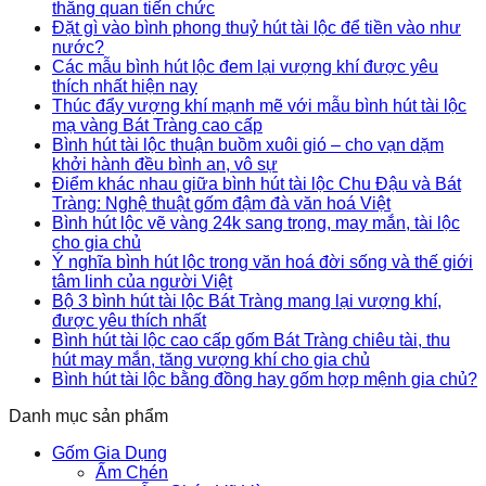
thăng quan tiến chức
Đặt gì vào bình phong thuỷ hút tài lộc để tiền vào như
nước?
Các mẫu bình hút lộc đem lại vượng khí được yêu
thích nhất hiện nay
Thúc đẩy vượng khí mạnh mẽ với mẫu bình hút tài lộc
mạ vàng Bát Tràng cao cấp
Bình hút tài lộc thuận buồm xuôi gió – cho vạn dặm
khởi hành đều bình an, vô sự
Điểm khác nhau giữa bình hút tài lộc Chu Đậu và Bát
Tràng: Nghệ thuật gốm đậm đà văn hoá Việt
Bình hút lộc vẽ vàng 24k sang trọng, may mắn, tài lộc
cho gia chủ
Ý nghĩa bình hút lộc trong văn hoá đời sống và thế giới
tâm linh của người Việt
Bộ 3 bình hút tài lộc Bát Tràng mang lại vượng khí,
được yêu thích nhất
Bình hút tài lộc cao cấp gốm Bát Tràng chiêu tài, thu
hút may mắn, tăng vượng khí cho gia chủ
Bình hút tài lộc bằng đồng hay gốm hợp mệnh gia chủ?
Danh mục sản phẩm
Gốm Gia Dụng
Ấm Chén