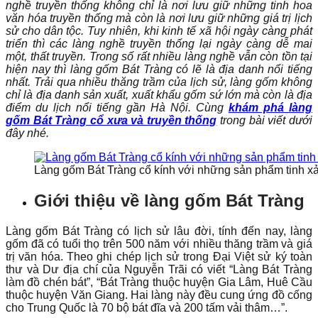
nghề truyền thống không chỉ là nơi lưu giữ những tinh hoa
văn hóa truyền thống mà còn là nơi lưu giữ những giá trị lịch
sử cho dân tộc. Tuy nhiên, khi kinh tế xã hội ngày càng phát
triển thì các làng nghề truyền thống lại ngày càng dễ mai
một, thất truyền. Trong số rất nhiều làng nghề vẫn còn tồn tại
hiện nay thì làng gốm Bát Tràng có lẽ là địa danh nổi tiếng
nhất. Trải qua nhiều thăng trầm của lịch sử, làng gốm không
chỉ là địa danh sản xuất, xuất khẩu gốm sứ lớn mà còn là địa
điểm du lịch nổi tiếng gần Hà Nội. Cùng
khám phá làng
gốm Bát Tràng cổ xưa và truyền thống
trong bài viết dưới
đây nhé.
Làng gốm Bát Tràng cổ kính với những sản phẩm tinh x
Giới thiệu về làng gốm Bát Tràng
Làng gốm Bát Tràng có lịch sử lâu đời, tính đến nay, làng
gốm đã có tuổi thọ trên 500 năm với nhiều thăng trầm và giá
trị văn hóa. Theo ghi chép lịch sử trong Đại Việt sử ký toàn
thư và Dư địa chí của Nguyễn Trãi có viết “Làng Bát Tràng
làm đồ chén bát”, “Bát Tràng thuộc huyện Gia Lâm, Huê Cầu
thuộc huyện Văn Giang. Hai làng này đều cung ứng đồ cống
cho Trung Quốc là 70 bộ bát đĩa và 200 tấm vải thâm…”.