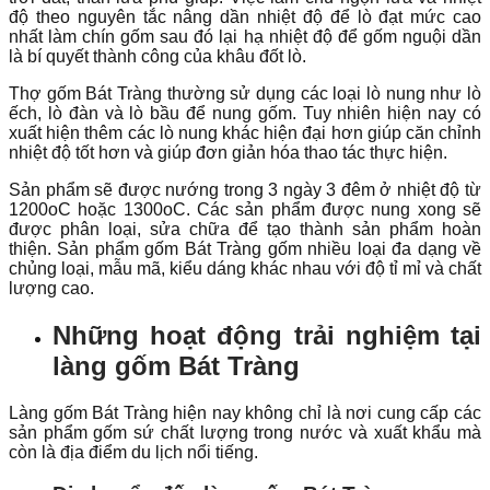
độ theo nguyên tắc nâng dần nhiệt độ để lò đạt mức cao
nhất làm chín gốm sau đó lại hạ nhiệt độ để gốm nguội dần
là bí quyết thành công của khâu đốt lò.
Thợ gốm Bát Tràng thường sử dụng các loại lò nung như lò
ếch, lò đàn và lò bầu để nung gốm. Tuy nhiên hiện nay có
xuất hiện thêm các lò nung khác hiện đại hơn giúp căn chỉnh
nhiệt độ tốt hơn và giúp đơn giản hóa thao tác thực hiện.
Sản phẩm sẽ được nướng trong 3 ngày 3 đêm ở nhiệt độ từ
1200
o
C hoặc 1300
o
C. Các sản phẩm được nung xong sẽ
được phân loại, sửa chữa để tạo thành sản phẩm hoàn
thiện. Sản phẩm gốm Bát Tràng gốm nhiều loại đa dạng về
chủng loại, mẫu mã, kiểu dáng khác nhau với độ tỉ mỉ và chất
lượng cao.
Những hoạt động trải nghiệm tại
làng gốm Bát Tràng
Làng gốm Bát Tràng hiện nay không chỉ là nơi cung cấp các
sản phẩm gốm sứ chất lượng trong nước và xuất khẩu mà
còn là địa điểm du lịch nổi tiếng.