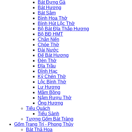
Bát Đựng Gà
Bát Hương
Bát Sâm
Bình Hoa Thờ
Bình Hút Lộc Thờ
Bộ Bát Đĩa Thắp Hương
Bộ BĐ HMT
Chân Nến
Chóe Thờ
Đài Nước
Đế Bát Hương
Đèn Thờ
Đĩa Trầu
Đỉnh Hạc
Kỷ Chén Thờ
Lộc Bình Thờ
Lư Hương
Mâm Bồng
Nậm Rượu Thờ
Ống Hương
Tiểu Quách
Tiểu Sành
Tượng Gốm Bát Tràng
Gốm Trang Trí - Phong Thủy
Bát Thả Hoa