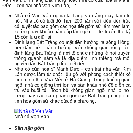
Vạn Vân, đình làng Bát Tràng hoặc nhà cổ của họa sĩ Mạnh
Đức – con trai nhà văn Kim Lân,…:
Nhà cổ Vạn Vân nghĩa là hạng vạn áng mây lành tụ
hội. Nhà cổ có tuổi đời hơn 200 năm với kiểu kiến trúc
cổ, tuyệt tác bao gồm các họa tiết gốm sứ, ấm men lam,
lọ rồng hay khuôn bản dập làm gốm,… từ trước thế kỷ
15 còn lưu giữ lại.
Đình làng Bát Tràng có mặt tiền hướng ra sông Hồng,
nơi đây thờ Thành hoàng. Với không gian rộng lớn,
đình làng Bát Tràng là nơi tổ chức những lễ hội truyền
thống quanh năm và là địa điểm linh thiêng mà mỗi
người dân Bát Tràng đều biết đến.
Nhà cổ của họa sĩ Mạnh Đức – con trai nhà văn Kim
Lân được làm từ chất liệu gỗ với phong cách thiết kế
theo dinh thự Vua Mèo ở Hà Giang. Trong không gian
ngôi nhà có giếng trời lớn và sân khấu nhỏ để diễn ca
trù vào buổi tối. Toàn bộ không gian ngôi nhà là nơi
trưng bày các sản phẩm gốm sứ Bát Tràng cùng các
tinh hoa gốm sứ khác của địa phương.
Nhà cổ Vạn Vân
Sân nặn gốm