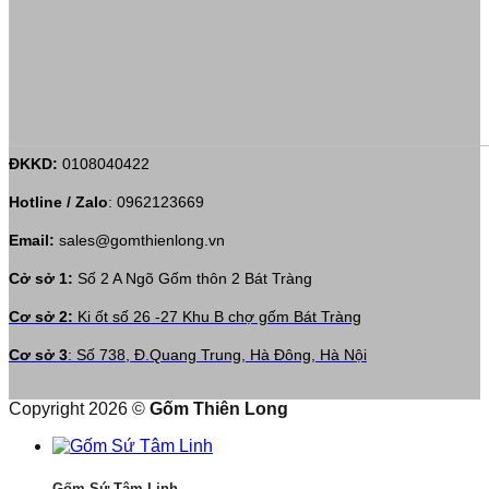
ĐKKD:
0108040422
Hotline / Zalo
:
0962123669
Email:
sales@gomthienlong.vn
Cở sở 1:
Số 2 A Ngõ Gốm thôn 2 Bát Tràng
Cơ sở 2:
Ki ốt số 26 -27 Khu B chợ gốm Bát Tràng
Cơ sở 3
: Số 738, Đ.Quang Trung, Hà Đông, Hà Nội
Copyright 2026 ©
Gốm Thiên Long
Gốm Sứ Tâm Linh