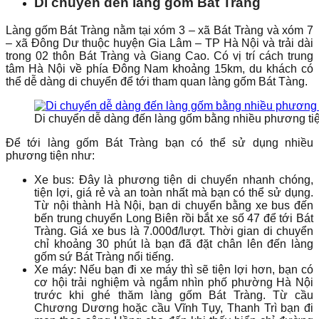
Di chuyển đến làng gốm Bát Tràng
Làng gốm Bát Tràng nằm tại xóm 3 – xã Bát Tràng và xóm 7
– xã Đông Dư thuộc huyện Gia Lâm – TP Hà Nội và trải dài
trong 02 thôn Bát Tràng và Giang Cao. Có vị trí cách trung
tâm Hà Nội về phía Đông Nam khoảng 15km, du khách có
thể dễ dàng di chuyển để tới tham quan làng gốm Bát Tàng.
Di chuyển dễ dàng đến làng gốm bằng nhiều phương ti
Để tới làng gốm Bát Tràng bạn có thể sử dụng nhiều
phương tiện như:
Xe bus: Đây là phương tiện di chuyển nhanh chóng,
tiện lợi, giá rẻ và an toàn nhất mà bạn có thể sử dụng.
Từ nội thành Hà Nội, bạn di chuyển bằng xe bus đến
bến trung chuyển Long Biên rồi bắt xe số 47 để tới Bát
Tràng. Giá xe bus là 7.000đ/lượt. Thời gian di chuyển
chỉ khoảng 30 phút là bạn đã đặt chân lên đến làng
gốm sứ Bát Tràng nổi tiếng.
Xe máy: Nếu bạn đi xe máy thì sẽ tiện lợi hơn, bạn có
cơ hội trải nghiệm và ngắm nhìn phố phường Hà Nội
trước khi ghé thăm làng gốm Bát Tràng. Từ cầu
Chương Dương hoặc cầu Vĩnh Tụy, Thanh Trì bạn đi