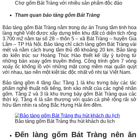
Chợ gốm Bát Tràng với nhiều sản phẩm độc đáo
Tham quan bảo tàng gốm Bát Tràng
Bảo tàng gốm Bát Tràng nằm trong dự án Trung tâm tinh hoa
làng nghề Việt được xây dựng trên khu đất có diện tích rộng
3.700 m
2
nằm tại số 28 – thôn 5 – xã Bát Tràng – huyện Gia
Lâm – TP Hà Nội. Bảo tàng chỉ cách làng gốm Bát Tràng vài
mét và nằm cách trung tâm thủ đô khoảng 20 km. Bảo tàng
do kiến trúc sư Hoàng Thúc Hào thiết kế lấy ý tưởng từ
những bàn xoay gốm truyền thống. Công trình gồm 7 vòng
xoáy ốc khổng lồ với những mặt cong mềm mại quấn quýt
với nhau, tạo nên một kiệt tác độc nhất vô nhị tại Việt Nam.
Bảo tàng gồm 4 tầng lầu: Tầng 1 là khu trưng bày các tác
phẩm nghệ thuật nổi tiếng, tinh xảo nhất của các nghệ nhân
gốm. Tầng 2 và 3 là khu trưng bày gốm Bát Tràng qua các
thời kỳ. Tầng 4 là sân thượng với quán cà phê rộng rãi sở
hữu tầm nhìn ra sông Bắc Hưng Hải êm đềm.
Bảo tàng gốm Bát Tràng thu hút khách du lịch
Đến làng gốm Bát Tràng nên ăn