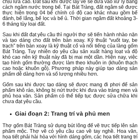
chịu lửa cao. Đất sau khi được lấy về sẽ đưa vào xử lý bằng
cách ngâm nước trong bể. Tại Bát Tràng, đất ngâm sẽ được
thực hiện trong 04 bể chính có độ cao khác nhau gồm bể
đánh, bể lắng, bể lọc và bể ủ. Thời gian ngâm đất khoảng 3-
6 tháng tùy loại đất.
Sau khi đất đạt yêu cầu thì người thợ sẽ tiến hành nhào nặn
và tạo dáng cho đất trên bàn xoay. Kỹ thuật “vuốt tay, be
trạch” trên bàn xoay là kỹ thuật cổ và nổi tiếng của làng gốm
Bát Tràng. Tuy nhiên do yêu cầu sản xuất hàng loạt và độ
khó cao nên kỹ thuật này đã bị mai một dần. Hiện nay, việc
tạo hình gốm thường được làm theo khuôn in (khuôn thạch
cao hoặc khuôn gỗ). Phương pháp này giúp tạo dáng sản
phẩm dễ dàng hơn và số lượng nhiều hơn.
Gốm sau khi được tạo dáng sẽ được mang đi phơi để sản
phẩm khô ráo, không bị nứt trước khi đưa vào tráng men và
phủ hoa văn. Sản phẩm có thể tiếp tục được sửa chữa khi
chưa đạt yêu cầu.
Giai đoạn 2: Trang trí và phủ men
Thợ gốm Bát Tràng sử dụng bút lông để vẽ trực tiếp lên sản
phẩm mộc. Thợ vẽ có yêu cầu cao về tay nghề. Hoa văn,
họa tiết phải hài hòa với hình dáng gốm, các họa tiết trang trí