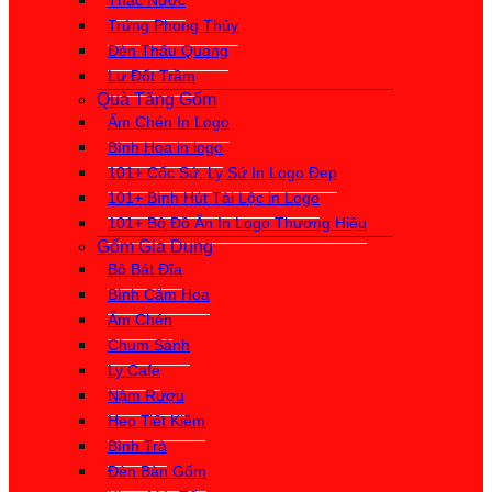
Thác Nước
Trứng Phong Thủy
Đèn Thấu Quang
Lư Đốt Trầm
Quà Tặng Gốm
Ấm Chén In Logo
Bình Hoa in logo
101+ Cốc Sứ, Ly Sứ In Logo Đẹp
101+ Bình Hút Tài Lộc in Logo
101+ Bộ Đồ Ăn In Logo Thương Hiệu
Gốm Gia Dụng
Bộ Bát Đĩa
Bình Cắm Hoa
Ấm Chén
Chum Sành
Ly Cafe
Nậm Rượu
Heo Tiết Kiệm
Bình Trà
Đèn Bàn Gốm