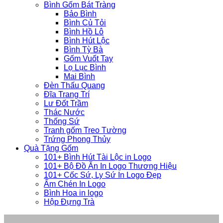
Bình Gốm Bát Tràng
Bảo Bình
Bình Củ Tỏi
Bình Hồ Lô
Bình Hút Lộc
Bình Tỳ Bà
Gốm Vuốt Tay
Lọ Lục Bình
Mai Bình
Đèn Thấu Quang
Đĩa Trang Trí
Lư Đốt Trầm
Thác Nước
Thống Sứ
Tranh gốm Treo Tường
Trứng Phong Thủy
Quà Tặng Gốm
101+ Bình Hút Tài Lộc in Logo
101+ Bộ Đồ Ăn In Logo Thương Hiệu
101+ Cốc Sứ, Ly Sứ In Logo Đẹp
Ấm Chén In Logo
Bình Hoa in logo
Hộp Đựng Trà