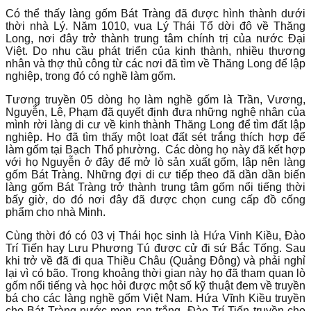
Có thể thấy làng gốm Bát Tràng đã được hình thành dưới
thời nhà Lý. Năm 1010, vua Lý Thái Tổ dời đô về Thăng
Long, nơi đây trở thành trung tâm chính trị của nước Đại
Việt. Do nhu cầu phát triển của kinh thành, nhiều thương
nhân và thợ thủ công từ các nơi đã tìm về Thăng Long để lập
nghiệp, trong đó có nghề làm gốm.
Tương truyền 05 dòng họ làm nghề gốm là Trần, Vương,
Nguyễn, Lê, Phạm đã quyết định đưa những nghệ nhân của
mình rời làng di cư về kinh thành Thăng Long để tìm đất lập
nghiệp. Họ đã tìm thấy một loạt đất sét trắng thích hợp để
làm gốm tại Bạch Thổ phường. Các dòng họ này đã kết hợp
với họ Nguyễn ở đây để mở lò sản xuất gốm, lập nên làng
gốm Bát Tràng. Những đợi di cư tiếp theo đã dần dần biến
làng gốm Bát Tràng trở thành trung tâm gốm nổi tiếng thời
bấy giờ, do đó nơi đây đã được chọn cung cấp đồ cống
phẩm cho nhà Minh.
Cùng thời đó có 03 vị Thái học sinh là Hứa Vinh Kiều, Đào
Trí Tiến hay Lưu Phương Tú được cử đi sứ Bắc Tống. Sau
khi trở về đã đi qua Thiều Châu (Quảng Đông) và phải nghỉ
lại vì có bão. Trong khoảng thời gian này họ đã tham quan lò
gốm nổi tiếng và học hỏi được một số kỹ thuật đem về truyền
bá cho các làng nghề gốm Việt Nam. Hứa Vĩnh Kiều truyền
cho Bát Tràng nước men rạn trắng. Đào Trí Tiến truyền cho