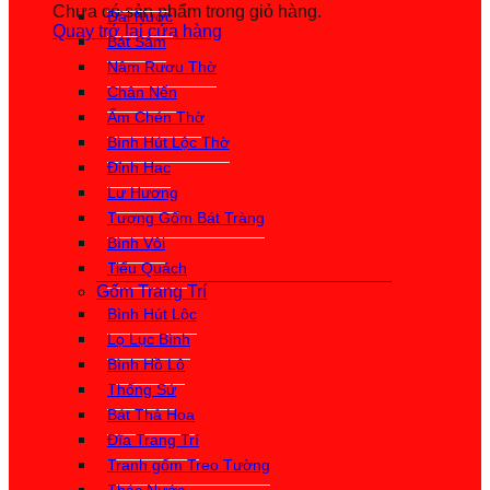
Chưa có sản phẩm trong giỏ hàng.
Đài Nước
Quay trở lại cửa hàng
Bát Sâm
Nậm Rượu Thờ
Chân Nến
Ấm Chén Thờ
Bình Hút Lộc Thờ
Đỉnh Hạc
Lư Hương
Tượng Gốm Bát Tràng
Bình Vôi
Tiểu Quách
Gốm Trang Trí
Bình Hút Lộc
Lọ Lục Bình
Bình Hồ Lô
Thống Sứ
Bát Thả Hoa
Đĩa Trang Trí
Tranh gốm Treo Tường