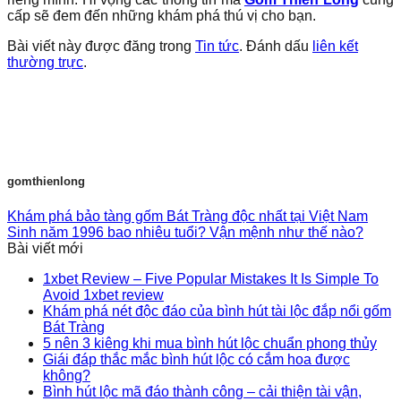
cấp sẽ đem đến những khám phá thú vị cho bạn.
Bài viết này được đăng trong
Tin tức
. Đánh dấu
liên kết
thường trực
.
gomthienlong
Khám phá bảo tàng gốm Bát Tràng độc nhất tại Việt Nam
Sinh năm 1996 bao nhiêu tuổi? Vận mệnh như thế nào?
Bài viết mới
1xbet Review – Five Popular Mistakes It Is Simple To
Avoid 1xbet review
Khám phá nét độc đáo của bình hút tài lộc đắp nổi gốm
Bát Tràng
5 nên 3 kiêng khi mua bình hút lộc chuẩn phong thủy
Giái đáp thắc mắc bình hút lộc có cắm hoa được
không?
Bình hút lộc mã đáo thành công – cải thiện tài vận,