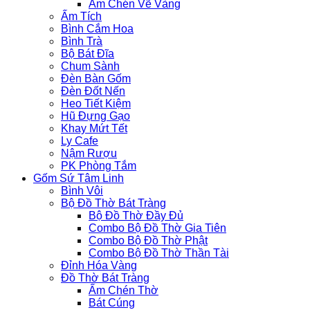
Ấm Chén Vẽ Vàng
Ấm Tích
Bình Cắm Hoa
Bình Trà
Bộ Bát Đĩa
Chum Sành
Đèn Bàn Gốm
Đèn Đốt Nến
Heo Tiết Kiệm
Hũ Đựng Gạo
Khay Mứt Tết
Ly Cafe
Nậm Rượu
PK Phòng Tắm
Gốm Sứ Tâm Linh
Bình Vôi
Bộ Đồ Thờ Bát Tràng
Bộ Đồ Thờ Đầy Đủ
Combo Bộ Đồ Thờ Gia Tiên
Combo Bộ Đồ Thờ Phật
Combo Bộ Đồ Thờ Thần Tài
Đỉnh Hóa Vàng
Đồ Thờ Bát Tràng
Ấm Chén Thờ
Bát Cúng