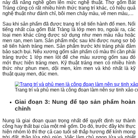
này đã nâng nghề gồm lên mức nghệ thuật. Thợ gốm Bát
Tràng cũng có rất nhiều hình thức trang trí khác, có hiệu quả
nghệ thuật như đánh chỉ, bôi men chảy màu, vẽ men màu,…
Sau khi sản phẩm đã được trang trí sẽ tiến hành đổ men. Nổi
tiếng nhất của gốm Bát Tràng là lớp men tro, ngoài ra, các
loại men khác cũng được sử dụng như men màu nâu hoặc
men rạn, men lam. Sản phẩm mộc sau khi được nung sơ bộ
sẽ tiến hành tráng men. Sản phẩm trước khi tráng phải đảm
bảo sạch bụi. Nếu xương gốm sản phẩm có màu thì cần phải
tráng trước 1 lớp men lót để che màu xương gốm sau đó
mới thực hiện tráng men. Kỹ thuật tráng men có nhiều hình
thức như phun men, dội men, kìm men và khó nhất là kỹ
thuật quay men, đúc men.
Trang trí và phủ men là công đoạn làm nên sự tinh xảo
Giai đoạn 3: Nung để tạo sản phẩm hoàn
chỉnh
Nung là giai đoạn quan trọng nhất để quyết định sự thành
công hay thất bại của một mẻ gốm. Do đó, trước đây khi thực
hiện nhóm lò thì thợ cả cao tuổi sẽ thắp hương để kính mong
trời đất, thần lửa phù giúp. Việc làm chủ ngọn lửa và nhiệt