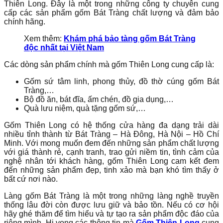
Thiên Long. Đây là một trong những công ty chuyên cung
cấp các sản phẩm gốm Bát Tràng chất lượng và đảm bảo
chính hãng.
Xem thêm:
Khám phá bảo tàng gốm Bát Tràng
độc nhất tại Việt Nam
Các dòng sản phẩm chính mà gốm Thiên Long cung cấp là:
Gốm sứ tâm linh, phong thủy, đồ thờ cúng gốm Bát
Tràng,…
Bộ đồ ăn, bát đĩa, ấm chén, đồ gia dụng,…
Quà lưu niệm, quà tặng gốm sứ,…
Gốm Thiên Long có hệ thống cửa hàng đa dạng trải dài
nhiều tỉnh thành từ Bát Tràng – Hà Đông, Hà Nội – Hồ Chí
Minh. Với mong muốn đem đến những sản phẩm chất lượng
với giá thành rẻ, cạnh tranh, trao gửi niềm tin, tình cảm của
nghệ nhân tới khách hàng, gốm Thiên Long cam kết đem
đến những sản phẩm đẹp, tinh xảo mà bạn khó tìm thấy ở
bất cứ nơi nào.
Làng gốm Bát Tràng là một trong những làng nghề truyền
thống lâu đời còn được lưu giữ và bảo tồn. Nếu có cơ hội
hãy ghé thăm để tìm hiểu và tự tạo ra sản phẩm độc đáo của
riêng mình. Hi vọng các thông tin mà
Gốm Thiên Long
cung