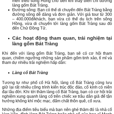
men theo sông Hồng cho đến khi thấy biển chỉ đường
làng gốm Bát Tràng.
Đường sông: Bạn có thể di chuyển đến Bát Tràng bằng
đường sông dễ dàng và đơn giản. Với giá tour từ 300
– 400.000đ/khách, bạn vừa có thể du lịch trên sông
Hồng, vừa di chuyển tới làng gốm Bát Tràng sau đó
đến Chử Đồng Tử.
Các hoạt động tham quan, trải nghiệm tại
làng gốm Bát Tràng
Khi đến với làng gốm Bát Tràng, bạn sẽ có cơ hội tham
quan, chiêm ngưỡng những sản phẩm gốm tinh xảo, tỉ mỉ và
tham dự nhiều trải nghiệm hấp dẫn:
Làng cổ Bát Tràng
Tương tự như phố cổ Hà Nội, làng cổ Bát Tràng cũng lưu
giữ lại rất nhiều công trình kiến trúc độc đáo, cổ kính có niên
đại lâu đời. Khi tới thăm làng cổ Bát Tràng, bạn có cơ hội trải
nghiệm xung quanh làng cổ trên chiếc xe trâu dân giã để tận
hưởng không khí mộc mạc, đấm chất thôn quê, cổ xưa.
Những địa điểm tiêu biểu mà bạn nên ghé thăm đó là nhà cổ