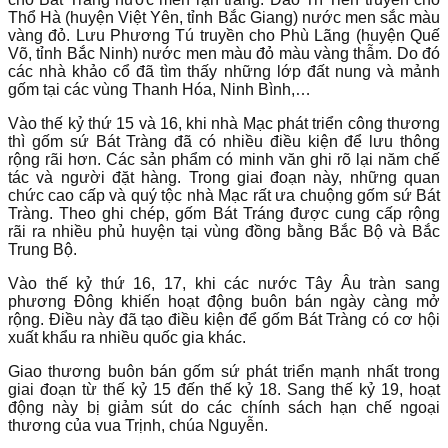
Thổ Hà (huyện Việt Yên, tỉnh Bắc Giang) nước men sắc màu
vàng đỏ. Lưu Phương Tú truyền cho Phù Lãng (huyện Quế
Võ, tỉnh Bắc Ninh) nước men màu đỏ màu vàng thẫm. Do đó
các nhà khảo cổ đã tìm thấy những lớp đất nung và mảnh
gốm tại các vùng Thanh Hóa, Ninh Bình,…
Vào thế kỷ thứ 15 và 16, khi nhà Mạc phát triển công thương
thì gốm sứ Bát Tràng đã có nhiều điều kiện để lưu thông
rộng rãi hơn. Các sản phẩm có minh văn ghi rõ lại năm chế
tác và người đặt hàng. Trong giai đoạn này, những quan
chức cao cấp và quý tộc nhà Mạc rất ưa chuộng gốm sứ Bát
Tràng. Theo ghi chép, gốm Bát Tráng được cung cấp rộng
rãi ra nhiều phủ huyện tại vùng đồng bằng Bắc Bộ và Bắc
Trung Bộ.
Vào thế kỷ thứ 16, 17, khi các nước Tây Âu tràn sang
phương Đông khiến hoạt động buôn bán ngày càng mở
rộng. Điều này đã tạo điều kiện để gốm Bát Tràng có cơ hội
xuất khẩu ra nhiều quốc gia khác.
Giao thương buôn bán gốm sứ phát triển mạnh nhất trong
giai đoạn từ thế kỷ 15 đến thế kỷ 18. Sang thế kỷ 19, hoạt
động này bị giảm sút do các chính sách hạn chế ngoại
thương của vua Trịnh, chúa Nguyễn.