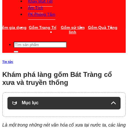
Khay Mứt Tết
Ấm Tích
PK Phòng Tắm
Gốm gia dụng
Gốm Trang Trí
Gốm sứ tâm
Gốm Quà Tặng
T
linh
Tìm
kiếm:
Tin tức
Khám phá làng gốm Bát Tràng cổ
xưa và truyền thống
Mục lục
Là một trong những nét văn hóa cổ xưa tại nước ta, các làng