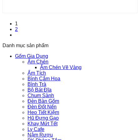
1
2
Danh mục sản phẩm
Gốm Gia Dụng
Ấm Chén
Ấm Chén Vẽ Vàng
Ấm Tích
Bình Cắm Hoa
Bình Trà
Bộ Bát Đĩa
Chum Sành
Đèn Bàn Gốm
Đèn Đốt Nến
Heo Tiết Kiệm
Hũ Đựng Gạo
Khay Mứt Tết
Ly Cafe
Nậm Rượu