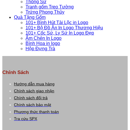
Thống Sứ
Tranh gốm Treo Tường
Trứng Phong Thủy
Quà Tặng Gốm
101+ Bình Hút Tài Lộc in Logo
101+ Bộ Đồ Ăn In Logo Thương Hiệu
101+ Cốc Sứ, Ly Sứ In Logo Đẹp
Ấm Chén In Logo
Bình Hoa in logo
Hộp Đựng Trà
Chính Sách
Hướng dẫn mua hàng
Chính sách giao nhận
Chính sách đổi trả
Chính sách bảo mật
Phương thức thanh toán
Tra cứu SPX