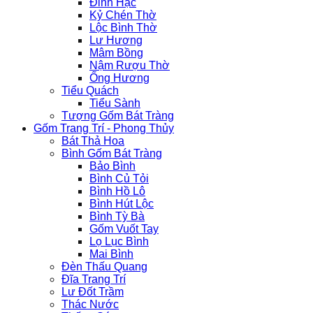
Đỉnh Hạc
Kỷ Chén Thờ
Lộc Bình Thờ
Lư Hương
Mâm Bồng
Nậm Rượu Thờ
Ống Hương
Tiểu Quách
Tiểu Sành
Tượng Gốm Bát Tràng
Gốm Trang Trí - Phong Thủy
Bát Thả Hoa
Bình Gốm Bát Tràng
Bảo Bình
Bình Củ Tỏi
Bình Hồ Lô
Bình Hút Lộc
Bình Tỳ Bà
Gốm Vuốt Tay
Lọ Lục Bình
Mai Bình
Đèn Thấu Quang
Đĩa Trang Trí
Lư Đốt Trầm
Thác Nước