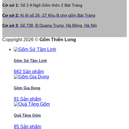
Cở sở 1:
Số 2 A Ngõ Gốm thôn 2 Bát Tràng
Cơ sở 2:
Ki ốt số 26 -27 Khu B chợ gốm Bát Tràng
Cơ sở 3
: Số 738, Đ.Quang Trung, Hà Đông, Hà Nội
Copyright 2026 ©
Gốm Thiên Long
Gốm Sứ Tâm Linh
662 Sản phẩm
Gốm Gia Dụng
91 Sản phẩm
Quà Tặng Gốm
85 Sản phẩm