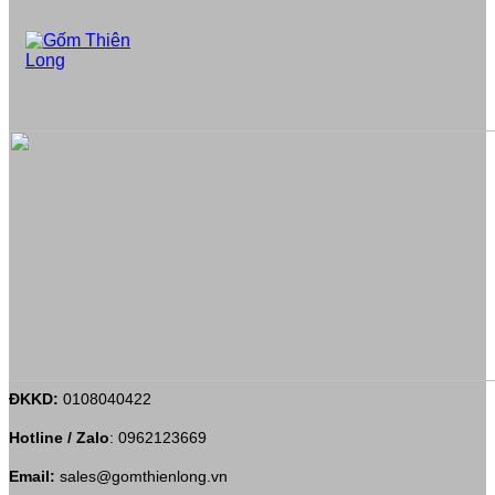
ĐKKD:
0108040422
Hotline / Zalo
:
0962123669
Email:
sales@gomthienlong.vn