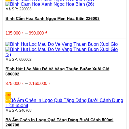
đến
1.950.000 ₫
Mã SP: 226003
Bình Cắm Hoa Xanh Ngọc Men Hỏa Biến 226003
Khoảng
135.000
₫
–
990.000
₫
giá:
từ
135.000 ₫
đến
990.000 ₫
Mã SP: 686002
Bình Hút Lộc Màu Đỏ Vẽ Vàng Thuận Buồm Xuôi Gió
686002
Khoảng
375.000
₫
–
2.160.000
₫
giá:
từ
-10%
375.000 ₫
GIẢM
đến
2.160.000 ₫
Mã SP: 240708
Bộ Ấm Chén In Logo Quà Tặng Dáng Bưởi Cành 500ml
240708