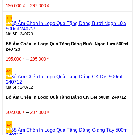
Khoảng
195.000
₫
–
297.000
₫
giá:
từ
-11%
195.000 ₫
GIẢM
đến
297.000 ₫
Mã SP: 240729
Bộ Ấm Chén In Logo Quà Tặng Dáng Bưởi Ngọn Lửa 500ml
240729
Khoảng
195.000
₫
–
295.000
₫
giá:
từ
-10%
195.000 ₫
GIẢM
đến
295.000 ₫
Mã SP: 240712
Bộ Ấm Chén In Logo Quà Tặng Dáng CK Dẹt 500ml 240712
Khoảng
202.000
₫
–
297.000
₫
giá:
từ
-11%
202.000 ₫
GIẢM
đến