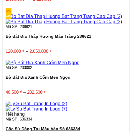
giá:
từ
-9%
1.050.000 ₫
GIẢM
đến
2.220.000 ₫
Mã SP: 236621
Bộ Bát Đĩa Thắp Hương Màu Trắng 236621
Khoảng
120.000
₫
–
2.050.000
₫
giá:
từ
120.000 ₫
Mã SP: 233002
đến
Bộ Bát Đĩa Xanh Cốm Men Ngọc
2.050.000 ₫
Khoảng
40.500
₫
–
202.500
₫
giá:
từ
40.500 ₫
đến
Hết hàng
202.500 ₫
Mã SP: 636334
Cốc Sứ Dáng Trụ Màu Vân Đá 636334