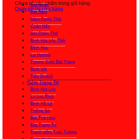
Chưa có sản phẩm trong giỏ hàng.
Đài Nước
Quay trở lại cửa hàng
Bát Sâm
Nậm Rượu Thờ
Chân Nến
Ấm Chén Thờ
Bình Hút Lộc Thờ
Đỉnh Hạc
Lư Hương
Tượng Gốm Bát Tràng
Bình Vôi
Tiểu Quách
Gốm Trang Trí
Bình Hút Lộc
Lọ Lục Bình
Bình Hồ Lô
Thống Sứ
Bát Thả Hoa
Đĩa Trang Trí
Tranh gốm Treo Tường