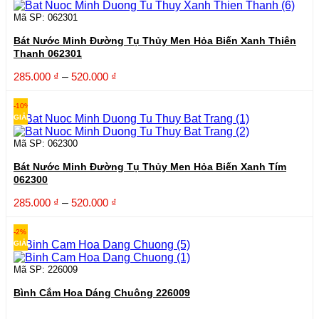
đến
520.000 ₫
Mã SP: 062301
Bát Nước Minh Đường Tụ Thủy Men Hỏa Biến Xanh Thiên
Thanh 062301
Khoảng
285.000
₫
–
520.000
₫
giá:
từ
-10%
285.000 ₫
GIẢM
đến
520.000 ₫
Mã SP: 062300
Bát Nước Minh Đường Tụ Thủy Men Hỏa Biến Xanh Tím
062300
Khoảng
285.000
₫
–
520.000
₫
giá:
từ
-2%
285.000 ₫
GIẢM
đến
520.000 ₫
Mã SP: 226009
Bình Cắm Hoa Dáng Chuông 226009