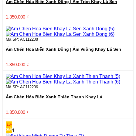
Ấm Chén Hỏa Biến Xanh Đồng | Ấm Tròn Khay Lá Sen
1.350.000
₫
Mã SP: AC112208
Ấm Chén Hỏa Biến Xanh Đồng | Ấm Vuông Khay Lá Sen
1.350.000
₫
Mã SP: AC112206
Ấm Chén Hỏa Biến Xanh Thiên Thanh Khay Lá
1.350.000
₫
-11%
Mới
GIẢM