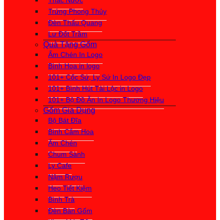
Thác Nước
Trứng Phong Thủy
Đèn Thấu Quang
Lư Đốt Trầm
Quà Tặng Gốm
Ấm Chén In Logo
Bình Hoa in logo
101+ Cốc Sứ, Ly Sứ In Logo Đẹp
101+ Bình Hút Tài Lộc in Logo
101+ Bộ Đồ Ăn In Logo Thương Hiệu
Gốm Gia Dụng
Bộ Bát Đĩa
Bình Cắm Hoa
Ấm Chén
Chum Sành
Ly Cafe
Nậm Rượu
Heo Tiết Kiệm
Bình Trà
Đèn Bàn Gốm