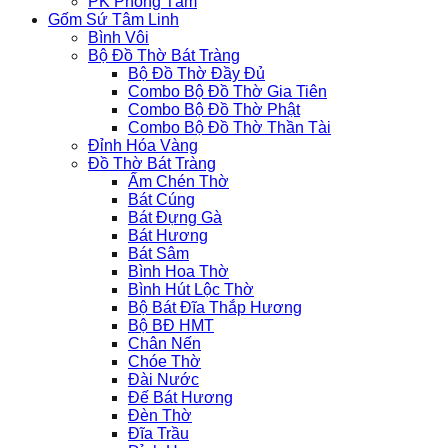
PK Phòng Tắm
Gốm Sứ Tâm Linh
Bình Vôi
Bộ Đồ Thờ Bát Tràng
Bộ Đồ Thờ Đầy Đủ
Combo Bộ Đồ Thờ Gia Tiên
Combo Bộ Đồ Thờ Phật
Combo Bộ Đồ Thờ Thần Tài
Đỉnh Hóa Vàng
Đồ Thờ Bát Tràng
Ấm Chén Thờ
Bát Cúng
Bát Đựng Gà
Bát Hương
Bát Sâm
Bình Hoa Thờ
Bình Hút Lộc Thờ
Bộ Bát Đĩa Thắp Hương
Bộ BĐ HMT
Chân Nến
Chóe Thờ
Đài Nước
Đế Bát Hương
Đèn Thờ
Đĩa Trầu