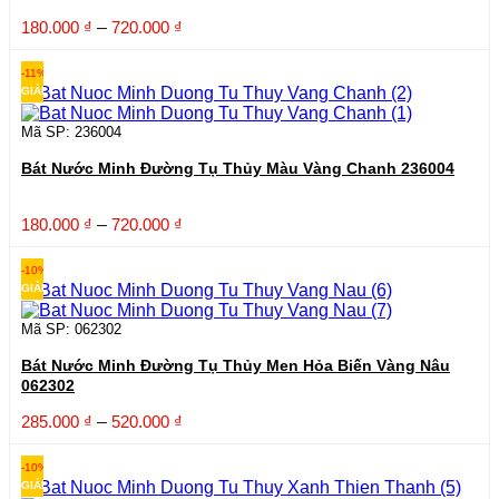
Khoảng
180.000
₫
–
720.000
₫
giá:
từ
-11%
180.000 ₫
GIẢM
đến
720.000 ₫
Mã SP: 236004
Bát Nước Minh Đường Tụ Thủy Màu Vàng Chanh 236004
Khoảng
180.000
₫
–
720.000
₫
giá:
từ
-10%
180.000 ₫
GIẢM
đến
720.000 ₫
Mã SP: 062302
Bát Nước Minh Đường Tụ Thủy Men Hỏa Biến Vàng Nâu
062302
Khoảng
285.000
₫
–
520.000
₫
giá:
từ
-10%
285.000 ₫
GIẢM