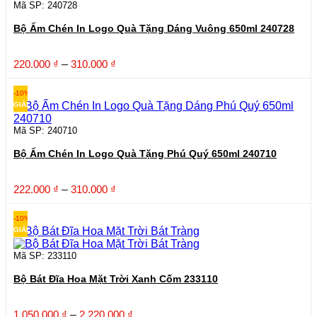
310.000 ₫
Mã SP: 240728
Bộ Ấm Chén In Logo Quà Tặng Dáng Vuông 650ml 240728
Khoảng
220.000
₫
–
310.000
₫
giá:
từ
-10%
220.000 ₫
GIẢM
đến
310.000 ₫
Mã SP: 240710
Bộ Ấm Chén In Logo Quà Tặng Phú Quý 650ml 240710
Khoảng
222.000
₫
–
310.000
₫
giá:
từ
-10%
222.000 ₫
GIẢM
đến
310.000 ₫
Mã SP: 233110
Bộ Bát Đĩa Hoa Mặt Trời Xanh Cốm 233110
Khoảng
1.050.000
₫
–
2.220.000
₫