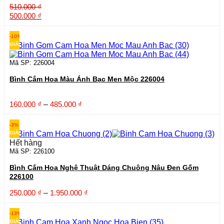
510.000
₫
Giá
Giá
500.000
₫
gốc
hiện
là:
tại
-10%
510.000 ₫.
là:
GIẢM
500.000 ₫.
Mã SP: 226004
Bình Cắm Hoa Màu Ánh Bạc Men Mộc 226004
Khoảng
160.000
₫
–
485.000
₫
giá:
từ
-3%
160.000 ₫
GIẢM
đến
Hết hàng
485.000 ₫
Mã SP: 226100
Bình Cắm Hoa Nghệ Thuật Dáng Chuông Nâu Đen Gốm
226100
Khoảng
250.000
₫
–
1.950.000
₫
giá:
từ
-13%
250.000 ₫
GIẢM