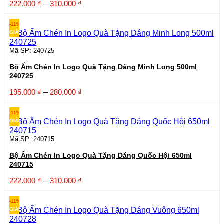
Khoảng
222.000
₫
–
310.000
₫
giá:
từ
-11%
222.000 ₫
GIẢM
đến
310.000 ₫
Mã SP: 240725
Bộ Ấm Chén In Logo Quà Tặng Dáng Minh Long 500ml
240725
Khoảng
195.000
₫
–
280.000
₫
giá:
từ
-11%
195.000 ₫
GIẢM
đến
280.000 ₫
Mã SP: 240715
Bộ Ấm Chén In Logo Quà Tặng Dáng Quốc Hội 650ml
240715
Khoảng
222.000
₫
–
310.000
₫
giá:
từ
-11%
222.000 ₫
GIẢM
đến