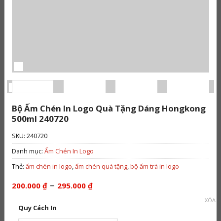
Bộ Ấm Chén In Logo Quà Tặng Dáng Hongkong
500ml 240720
SKU:
240720
Danh mục:
Ấm Chén In Logo
Thẻ:
ấm chén in logo
,
ấm chén quà tặng
,
bộ ấm trà in logo
Khoảng
–
200.000
₫
295.000
₫
giá:
từ
XÓA
Quy Cách In
200.000 ₫