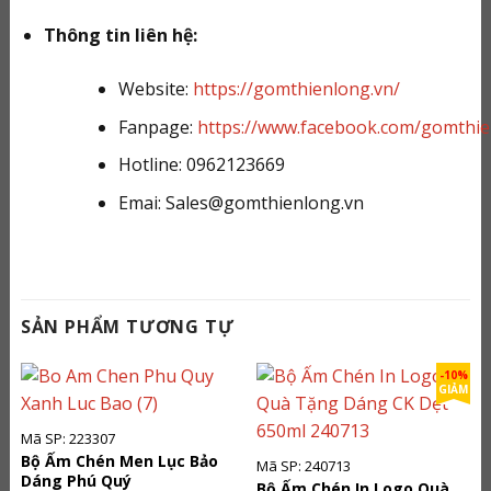
Thông tin liên hệ:
Website:
https://gomthienlong.vn/
Fanpage:
https://www.facebook.com/gomthi
Hotline: 0962123669
Emai: Sales@gomthienlong.vn
SẢN PHẨM TƯƠNG TỰ
-10%
GIẢM
Mã SP: 223307
Bộ Ấm Chén Men Lục Bảo
Mã SP: 240713
Dáng Phú Quý
Bộ Ấm Chén In Logo Quà