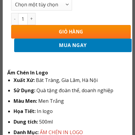
đến
295.000 ₫
Bộ Ấm Chén In Logo Quà Tặng Dáng Hongkong 500ml 24
GIỎ HÀNG
MUA NGAY
Ấm Chén In Logo
Xuất Xứ:
Bát Tràng, Gia Lâm, Hà Nội
Sử Dụng:
Quà tặng đoàn thể, doanh nghiệp
Màu Men:
Men Trắng
Họa Tiết:
In logo
Dung tích:
500ml
Danh Mục:
ẤM CHÉN IN LOGO