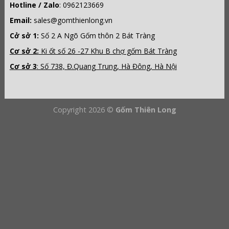
Hotline / Zalo
:
0962123669
Email:
sales@gomthienlong.vn
Cở sở 1:
Số 2 A Ngõ Gốm thôn 2 Bát Tràng
Cơ sở 2:
Ki ốt số 26 -27 Khu B chợ gốm Bát Tràng
Cơ sở 3
: Số 738, Đ.Quang Trung, Hà Đông, Hà Nội
Copyright 2026 ©
Gốm Thiên Long