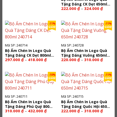
Tặng Dáng CK Dẹt 650ml
Khoảng
222.000
₫
324.000
₫
–
240713
giá:
từ
222.000
đến
-11%
-11%
324.000
GIẢM
GIẢM
Mã SP: 240714
Mã SP: 240728
Bộ Ấm Chén In Logo Quà
Bộ Ấm Chén In Logo Quà
Tặng Dáng CK Dẹt 800ml
Tặng Dáng Vuông 650ml
Khoảng
Khoảng
297.000
₫
418.000
₫
220.000
₫
310.000
₫
–
–
240714
240728
giá:
giá:
từ
từ
297.000 ₫
220.000
đến
đến
-10%
-11%
418.000 ₫
310.000
GIẢM
GIẢM
Mã SP: 240711
Mã SP: 240715
Bộ Ấm Chén In Logo Quà
Bộ Ấm Chén In Logo Quà
Tặng Dáng Phú Quý 800ml
Tặng Dáng Quốc Hội 650ml
Khoảng
Khoảng
310.000
₫
432.000
₫
222.000
₫
310.000
₫
–
–
240711
240715
giá:
giá: