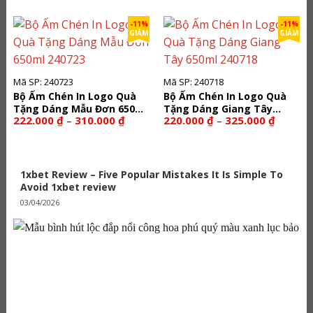
từ
từ
310.000 ₫
222.000
đến
đến
-11%
-11%
432.000 ₫
310.000
GIẢM
GIẢM
Mã SP: 240723
Mã SP: 240718
Bộ Ấm Chén In Logo Quà
Bộ Ấm Chén In Logo Quà
Tặng Dáng Mẫu Đơn 650ml
Tặng Dáng Giang Tây
Khoảng
Khoảng
222.000
₫
310.000
₫
220.000
₫
325.000
₫
–
–
240723
650ml 240718
giá:
giá:
từ
từ
222.000 ₫
220.000
đến
đến
310.000 ₫
325.000
1xbet Review – Five Popular Mistakes It Is Simple To
Avoid 1xbet review
03/04/2026