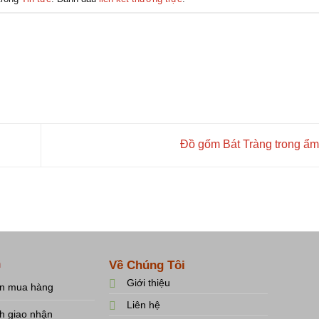
Đồ gốm Bát Tràng trong ẩ
h
Về Chúng Tôi
Giới thiệu
n mua hàng
Liên hệ
h giao nhận