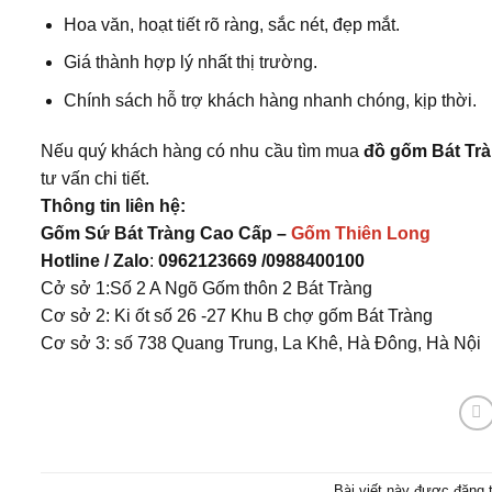
Hoa văn, hoạt tiết rõ ràng, sắc nét, đẹp mắt.
Giá thành hợp lý nhất thị trường.
Chính sách hỗ trợ khách hàng nhanh chóng, kịp thời.
Nếu quý khách hàng có nhu cầu tìm mua
đồ gốm Bát Tr
tư vấn chi tiết.
Thông tin liên hệ:
Gốm Sứ Bát Tràng Cao Cấp –
Gốm Thiên Long
Hotline / Zalo
:
0962123669 /0988400100
Cở sở 1:Số 2 A Ngõ Gốm thôn 2 Bát Tràng
Cơ sở 2: Ki ốt số 26 -27 Khu B chợ gốm Bát Tràng
Cơ sở 3: số 738 Quang Trung, La Khê, Hà Đông, Hà Nội
Bài viết này được đăng 