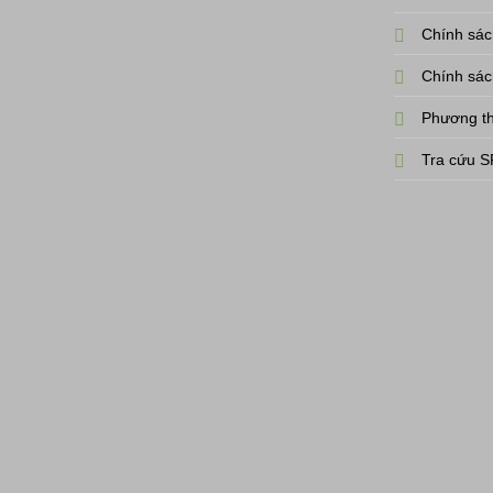
Chính sách
Chính sác
Phương th
Tra cứu 