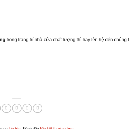
àng
trong trang trí nhà cửa chất lượng thì hãy lên hệ đến chúng 
trong
Tin tức
. Đánh dấu
liên kết thường trực
.