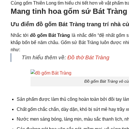
Cùng gốm Thiên Long tìm hiểu chi tiết hơn về vật phẩm tra
Mang tinh hoa gốm sứ Bát Tràng 
Ưu điểm đồ gốm Bát Tràng trang trí nhà c
Nhắc tới
đồ gốm Bát Tràng
là nhắc đến “đệ nhất gốm s
khắp bốn bể năm châu. Gốm sứ Bát Tràng luôn được nhiều
như:
Tìm hiểu thêm về:
Đồ thờ Bát Tràng
Đồ gốm Bát Tràng vô cù
Sản phẩm được làm thủ công hoàn toàn bởi đôi tay là
Chất gốm chắc chắn, dày dặn, khó bị sứt mẻ hay trầy 
Nước men sáng bóng, láng mịn, màu sắc thanh lịch, nh