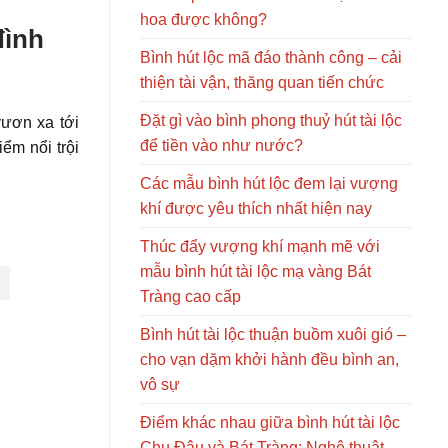
hoa được không?
đình
Bình hút lộc mã đáo thành công – cải
thiện tài vận, thăng quan tiến chức
Đặt gì vào bình phong thuỷ hút tài lộc
vươn xa tới
để tiền vào như nước?
ểm nổi trội
Các mẫu bình hút lộc đem lại vượng
khí được yêu thích nhất hiện nay
Thúc đẩy vượng khí mạnh mẽ với
mẫu bình hút tài lộc mạ vàng Bát
Tràng cao cấp
Bình hút tài lộc thuận buồm xuôi gió –
cho vạn dặm khởi hành đều bình an,
vô sự
Điểm khác nhau giữa bình hút tài lộc
Chu Đậu và Bát Tràng: Nghệ thuật