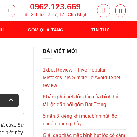
0962.123.669
(8h-21h từ T2-T7; 17h Chủ Nhật)
NH
GỐM QUÀ TẶNG
TIN TỨC
BÀI VIẾT MỚI
1xbet Review – Five Popular
Mistakes It Is Simple To Avoid 1xbet
review
Khám phá nét độc đáo của bình hút
tài lộc đắp nổi gốm Bát Tràng
5 nên 3 kiêng khi mua bình hút lộc
chuẩn phong thủy
nhà cửa. Sự
c biệt này.
Giái đáp thắc mắc bình hút lộc có cắm