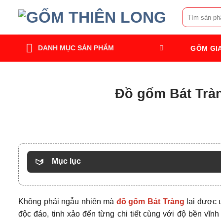
Bỏ
Tìm
qua
kiếm:
nội
dung
DANH MỤC SẢN PHẨM
GỐM GI
Đồ gốm Bát Tràn
Mục lục
Không phải ngẫu nhiên mà
đồ gốm Bát Tràng
lại được 
độc đáo, tinh xảo đến từng chi tiết cùng với độ bền vĩnh