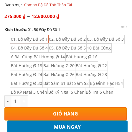
Danh mục:
Combo Bộ Đồ Thờ Thần Tài
Khoảng
–
275.000
₫
12.600.000
₫
giá:
từ
XÓA
Kích thước
:
01. Bộ Đầy Đủ Số 1
275.000 ₫
đến
01. Bộ Đầy Đủ Số 1
02. Bộ Đầy Đủ Số 2
03. Bộ Đầy Đủ Số 3
12.600.000 ₫
04. Bộ Đầy Đủ Số 4
05. Bộ Đầy Đủ Số 5
10 Bát Cúng
6 Bát Cúng
Bát Hương Ø 14
Bát Hương Ø 16
Bát Hương Ø 18
Bát Hương Ø 20
Bát Hương Ø 22
Bát Hương Ø 24
Bát Hương Ø 26
Bát Hương Ø 28
Bát Hương Ø 30
Bát Sâm S1
Bát Sâm S2
Bộ Đỉnh Hạc H54
Bộ Kỷ Ngai 3 Chén
Bộ Kỷ Ngai 5 Chén
Bộ Trà 5 Chén
Bộ Đồ Thờ Thần Tài Men Ngọc Đắp Nổi 236988FIX số lượng
Chân Nến S1
Chân Nến S2
Đế BH Ø 14
Đế BH Ø 16
Đế BH Ø 18
Đế BH Ø 20
Đế BH Ø 22
Đế BH Ø 24
GIỎ HÀNG
Đế BH Ø 26
Đế BH Ø 28
Đế BH Ø 30
Đèn Dầu S1
MUA NGAY
Đèn Dầu S2
Đôi Lộc Bình H50
Đôi Lộc Bình H55