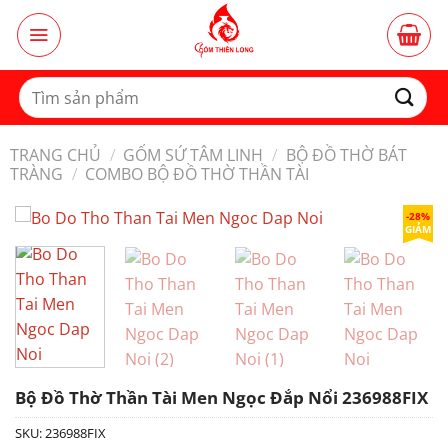
Bỏ
qua
nội
dung
Tìm
kiếm:
TRANG CHỦ
/
GỐM SỨ TÂM LINH
/
BỘ ĐỒ THỜ BÁT
TRÀNG
/
COMBO BỘ ĐỒ THỜ THẦN TÀI
-28%
GIẢM
Bộ Đồ Thờ Thần Tài Men Ngọc Đắp Nổi 236988FIX
SKU:
236988FIX