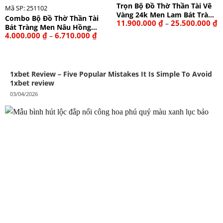
Trọn Bộ Đồ Thờ Thần Tài Vẽ
Mã SP: 251102
Vàng 24k Men Lam Bát Tràng
Combo Bộ Đồ Thờ Thần Tài
K
11.900.000
₫
25.500.000
₫
–
Cao Cấp 252602
Bát Tràng Men Nâu Hồng
gi
Khoảng
4.000.000
₫
6.710.000
₫
t
–
Phúc Đắp Nổi 251102
giá:
1
từ
đ
4.000.000 ₫
2
đến
6.710.000 ₫
1xbet Review – Five Popular Mistakes It Is Simple To Avoid
1xbet review
03/04/2026