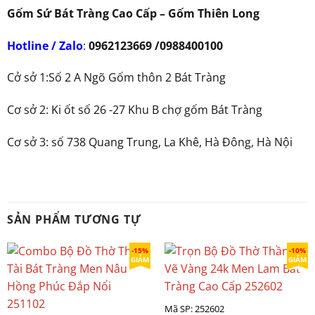
Gốm Sứ Bát Tràng Cao Cấp – Gốm Thiên Long
Hotline / Zalo
:
0962123669 /0988400100
Cở sở 1:Số 2 A Ngõ Gốm thôn 2 Bát Tràng
Cơ sở 2: Ki ốt số 26 -27 Khu B chợ gốm Bát Tràng
Cơ sở 3: số 738 Quang Trung, La Khê, Hà Đông, Hà Nội
SẢN PHẨM TƯƠNG TỰ
-15%
-10%
GIẢM
GIẢM
Mã SP: 252602