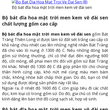
Bộ bát đĩa hoa mặt trời men kem vẽ đài sen
Bộ bát đĩa hoa mặt trời men kem vẽ đài sen
chất lượng gốm cao cấp
Bộ bát đĩa hoa mặt trời men kem vẽ đài sen
gốm Bát
Tràng Thiên Long vì được làm từ đất sét trắng cao cấp có
khả năng chịu nhiệt cao lên những nghệ nhân Bát Tràng
đã cho vào lò nung ở 1300 độ C. Nếu những dòng bát
gốm sứ thông thường, chỉ có thể đạt đến ngưỡng 600
độ, cốt mỏng, dễ phai men thì đối với gốm sứ Bát Tràng
thì khác. Nhiệt độ 1300 độ C đã góp phần tôi cho chúng
thân hình cứng cáp, khó nứt mẻ cùng màu men bám
chắc, không nhòe bất chấp thời gian. Do đó, bạn có thể
sử dụng được dòng sản phẩm này rất lâu.
Ngoài ra, ở nhiệt độ 1600 độ C còn giúp tiêu đi các chất
đọc, kim loại có trong gốm sứ. Do đó, gia chủ có thể cung
kính dâng lên bàn thờ đồ cúng sạch sẽ, hợp vệ sinh.
Bộ bát đĩa hoa mặt trời men kem vẽ đài sen