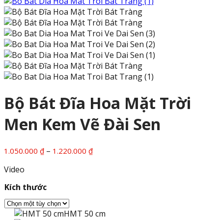
Bộ Bát Đĩa Hoa Mặt Trời
Men Kem Vẽ Đài Sen
Khoảng
–
1.050.000
₫
1.220.000
₫
giá:
Video
từ
1.050.000 ₫
Kích thước
đến
1.220.000 ₫
HMT 50 cm