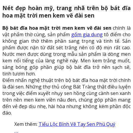
Nét đẹp hoàn mỹ, trang nhã trên bộ bát đĩa
hoa mặt trời men kem vẽ đài sen
Bộ bát đĩa hoa mặt trời men kem vẽ đài sen
chính là
vật phẩm thờ cúng, sản phẩm
gốm gia dụng
tô điểm cho
không gian thờ thêm phần sang trọng và tinh tế. Sản
phẩm được nặn từ đất sét trắng nên có độ mịn rất cao.
Nước men được dùng trong mẫu sản phẩm là dòng men
kem nổi tiếng của làng nghề này. Men kem trắng muốt,
sáng bóng góp phần giúp bộ bát đĩa trở nên sạch sẽ,
tinh tươm hơn.
Điểm nhấn nghệ thuật trên bộ bát đĩa hoa mặt trời chính
là đài sen. Những thợ thủ công Bát Tràng thật điêu luyện
trong việc điểm xuyết nhụy sen hồng cùng cành sen xanh
trên nền men kem viền nâu đen, chúng góp phần mang
đến vẻ đẹp dịu nhẹ, hài hòa nhưng không kém phần độc
đáo.
Xem thêm:
Tiểu Lộc Bình Vẽ Tay Sen Phú Quý