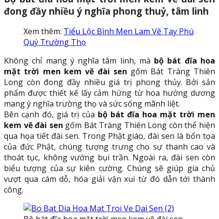
đong đầy nhiều ý nghĩa phong thuỷ, tâm linh
Xem thêm:
Tiểu Lộc Bình Men Lam Vẽ Tay Phú
Quý Trường Thọ
Không chỉ mang ý nghĩa tâm linh, mà
bộ bát đĩa hoa
mặt trời men kem vẽ đài sen
gốm Bát Tràng Thiên
Long còn đong đầy nhiều giá trị phong thủy. Bởi sản
phẩm được thiết kế lấy cảm hứng từ hoa hướng dương
mang ý nghĩa trường thọ và sức sống mãnh liệt.
Bên cạnh đó, giá trị của
bộ bát đĩa hoa mặt trời men
kem vẽ đài sen
gốm Bát Tràng Thiên Long còn thể hiện
qua họa tiết đài sen. Trong Phật giáo, đài sen là bổn tọa
của đức Phật, chúng tượng trưng cho sự thanh cao và
thoát tục, không vướng bụi trần. Ngoài ra, đài sen còn
biểu tượng của sự kiên cường. Chúng sẽ giúp gia chủ
vượt qua cám dỗ, hóa giải vận xui từ đó dẫn tới thành
công.