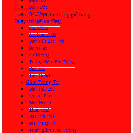
Đèn Thờ
Đài Nước
Bát Sâm
Chưa có sản phẩm trong giỏ hàng.
Quay trở lại cửa hàng
Nậm Rượu Thờ
Chân Nến
Ấm Chén Thờ
Bình Hút Lộc Thờ
Đỉnh Hạc
Lư Hương
Tượng Gốm Bát Tràng
Bình Vôi
Tiểu Quách
Gốm Trang Trí
Bình Hút Lộc
Lọ Lục Bình
Bình Hồ Lô
Thống Sứ
Bát Thả Hoa
Đĩa Trang Trí
Tranh gốm Treo Tường