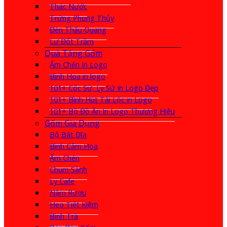
Thác Nước
Trứng Phong Thủy
Đèn Thấu Quang
Lư Đốt Trầm
Quà Tặng Gốm
Ấm Chén In Logo
Bình Hoa in logo
101+ Cốc Sứ, Ly Sứ In Logo Đẹp
101+ Bình Hút Tài Lộc in Logo
101+ Bộ Đồ Ăn In Logo Thương Hiệu
Gốm Gia Dụng
Bộ Bát Đĩa
Bình Cắm Hoa
Ấm Chén
Chum Sành
Ly Cafe
Nậm Rượu
Heo Tiết Kiệm
Bình Trà