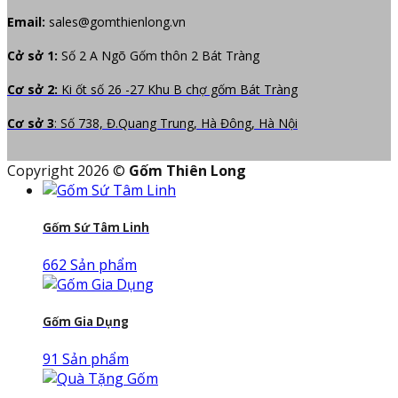
Email:
sales@gomthienlong.vn
Cở sở 1:
Số 2 A Ngõ Gốm thôn 2 Bát Tràng
Cơ sở 2:
Ki ốt số 26 -27 Khu B chợ gốm Bát Tràng
Cơ sở 3
: Số 738, Đ.Quang Trung, Hà Đông, Hà Nội
Copyright 2026 ©
Gốm Thiên Long
Gốm Sứ Tâm Linh
662 Sản phẩm
Gốm Gia Dụng
91 Sản phẩm