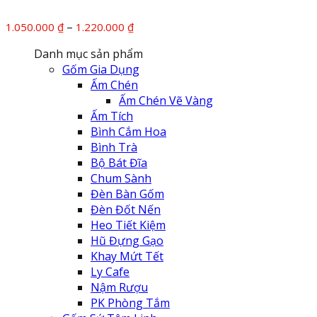
Khoảng
–
1.050.000
₫
1.220.000
₫
giá:
Danh mục sản phẩm
từ
Gốm Gia Dụng
1.050.000 ₫
Ấm Chén
đến
Ấm Chén Vẽ Vàng
1.220.000 ₫
Ấm Tích
Bình Cắm Hoa
Bình Trà
Bộ Bát Đĩa
Chum Sành
Đèn Bàn Gốm
Đèn Đốt Nến
Heo Tiết Kiệm
Hũ Đựng Gạo
Khay Mứt Tết
Ly Cafe
Nậm Rượu
PK Phòng Tắm