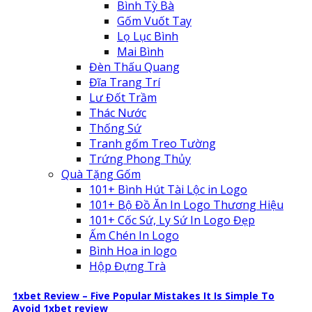
Bình Tỳ Bà
Gốm Vuốt Tay
Lọ Lục Bình
Mai Bình
Đèn Thấu Quang
Đĩa Trang Trí
Lư Đốt Trầm
Thác Nước
Thống Sứ
Tranh gốm Treo Tường
Trứng Phong Thủy
Quà Tặng Gốm
101+ Bình Hút Tài Lộc in Logo
101+ Bộ Đồ Ăn In Logo Thương Hiệu
101+ Cốc Sứ, Ly Sứ In Logo Đẹp
Ấm Chén In Logo
Bình Hoa in logo
Hộp Đựng Trà
1xbet Review – Five Popular Mistakes It Is Simple To
Avoid 1xbet review