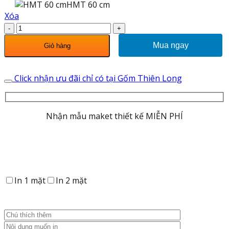
HMT 60 cm
Xóa
Bộ
Bát
Mua ngay
Giỏ hàng
Đĩa
Hoa
Mặt
Click nhận ưu đãi chỉ có tại Gốm Thiên Long
Trời
Men
Kem
Nhận mẫu maket thiết kế MIỄN PHÍ
Vẽ
Đài
Sen
số
lượng
In 1 mặt
In 2 mặt