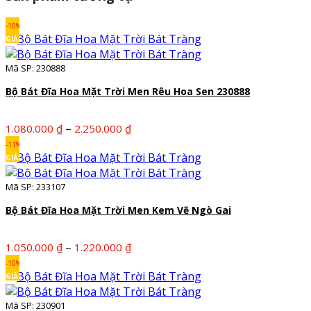
-10%
GIẢM
Mã SP: 230888
Bộ Bát Đĩa Hoa Mặt Trời Men Rêu Hoa Sen 230888
Khoảng
–
1.080.000
₫
2.250.000
₫
giá:
-11%
từ
GIẢM
1.080.000 ₫
Mã SP: 233107
đến
2.250.000 ₫
Bộ Bát Đĩa Hoa Mặt Trời Men Kem Vẽ Ngò Gai
Khoảng
–
1.050.000
₫
1.220.000
₫
giá:
-10%
từ
GIẢM
1.050.000 ₫
Mã SP: 230901
đến