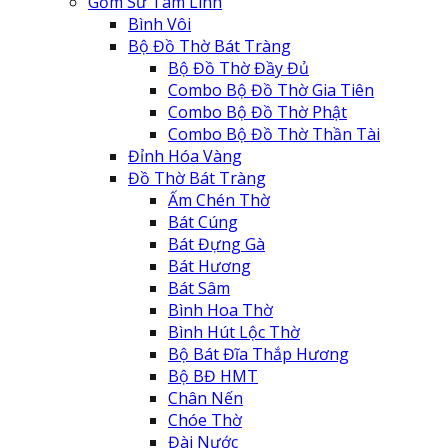
Gốm Sứ Tâm Linh
Bình Vôi
Bộ Đồ Thờ Bát Tràng
Bộ Đồ Thờ Đầy Đủ
Combo Bộ Đồ Thờ Gia Tiên
Combo Bộ Đồ Thờ Phật
Combo Bộ Đồ Thờ Thần Tài
Đỉnh Hóa Vàng
Đồ Thờ Bát Tràng
Ấm Chén Thờ
Bát Cúng
Bát Đựng Gà
Bát Hương
Bát Sâm
Bình Hoa Thờ
Bình Hút Lộc Thờ
Bộ Bát Đĩa Thắp Hương
Bộ BĐ HMT
Chân Nến
Chóe Thờ
Đài Nước