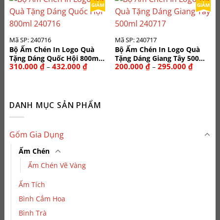
297.000 ₫
GIẢM
GIẢM
Mã SP: 240716
Mã SP: 240717
Bộ Ấm Chén In Logo Quà
Bộ Ấm Chén In Logo Quà
Tặng Dáng Quốc Hội 800ml
Tặng Dáng Giang Tây 500ml
Khoảng
Khoảng
310.000
₫
432.000
₫
200.000
₫
295.000
₫
–
–
240716
240717
giá:
giá:
từ
từ
310.000 ₫
200.000
đến
đến
432.000 ₫
295.000
DANH MỤC SẢN PHẨM
Gốm Gia Dụng
Ấm Chén
Ấm Chén Vẽ Vàng
Ấm Tích
Bình Cắm Hoa
Bình Trà