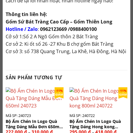
cách để lại lời nhắn hoặc nhấn hotline ngay nào!
Thông tin liên hệ:
Gốm Sứ Bát Tràng Cao Cấp – Gốm Thiên Long
Hotline / Zalo
:
0962123669 /0988400100
Cở sở 1:Số 2 A Ngõ Gốm thôn 2 Bát Tràng
Cơ sở 2: Ki ốt số 26 -27 Khu B chợ gốm Bát Tràng
Cơ sở 3: số 738 Quang Trung, La Khê, Hà Đông, Hà Nội
SẢN PHẨM TƯƠNG TỰ
-11%
-11%
GIẢM
GIẢM
Mã SP: 240723
Mã SP: 240722
Bộ Ấm Chén In Logo Quà
Bộ Ấm Chén In Logo Quà
Tặng Dáng Mẫu Đơn 650ml
Tặng Dáng Hong kong
Khoảng
Khoảng
222.000
₫
310.000
₫
295.000
₫
418.000
₫
–
–
240723
800ml 240722