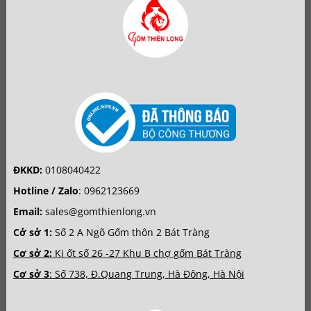
ĐKKD:
0108040422
Hotline / Zalo
:
0962123669
Email:
sales@gomthienlong.vn
Cở sở 1:
Số 2 A Ngõ Gốm thôn 2 Bát Tràng
Cơ sở 2:
Ki ốt số 26 -27 Khu B chợ gốm Bát Tràng
Cơ sở 3
: Số 738, Đ.Quang Trung, Hà Đông, Hà Nội