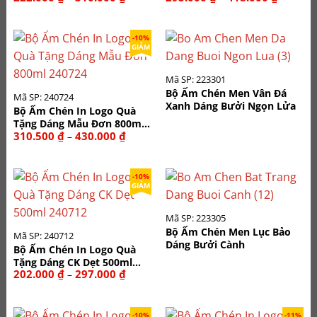
giá:
giá:
từ
từ
222.000 ₫
295.000
đến
đến
-10%
310.000 ₫
418.000
GIẢM
Mã SP: 223301
Bộ Ấm Chén Men Vân Đá
Mã SP: 240724
Xanh Dáng Bưởi Ngọn Lửa
Bộ Ấm Chén In Logo Quà
Tặng Dáng Mẫu Đơn 800ml
Khoảng
310.500
₫
430.000
₫
–
240724
giá:
từ
310.500 ₫
đến
-10%
430.000 ₫
GIẢM
Mã SP: 223305
Bộ Ấm Chén Men Lục Bảo
Mã SP: 240712
Dáng Bưởi Cành
Bộ Ấm Chén In Logo Quà
Tặng Dáng CK Dẹt 500ml
Khoảng
202.000
₫
297.000
₫
–
240712
giá:
từ
202.000 ₫
đến
-10%
-11%