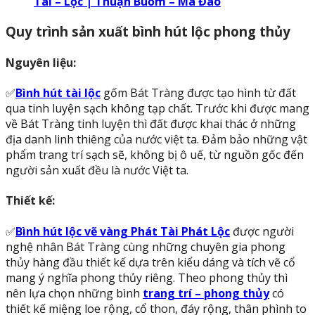
Tài – Lộc | Thuận Buồm – Mã Đáo
Quy trình sản xuất bình hút lộc phong thủy
Nguyên liệu:
✅
Bình hút tài lộc
gốm Bát Tràng được tạo hình từ đất
qua tinh luyện sạch không tạp chất. Trước khi được mang
về Bát Tràng tinh luyện thì đất được khai thác ở những
địa danh linh thiêng của nước việt ta. Đảm bảo những vật
phẩm trang trí sạch sẽ, không bị ô uế, từ nguồn gốc đến
người sản xuất đều là nước Việt ta.
Thiết kế:
✅
Bình hút lộc vẽ vàng Phát Tài Phát Lộc
được người
nghệ nhân Bát Tràng cùng những chuyên gia phong
thủy hàng đầu thiết kế dựa trên kiểu dáng và tích vẽ cổ
mang ý nghĩa phong thủy riêng. Theo phong thủy thì
nên lựa chọn những bình
trang trí – phong thủy
có
thiết kế miệng loe rộng, cổ thon, đáy rộng, thân phình to