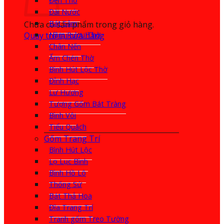
Đèn Thờ
Đài Nước
Bát Sâm
Chưa có sản phẩm trong giỏ hàng.
Quay trở lại cửa hàng
Nậm Rượu Thờ
Chân Nến
Ấm Chén Thờ
Bình Hút Lộc Thờ
Đỉnh Hạc
Lư Hương
Tượng Gốm Bát Tràng
Bình Vôi
Tiểu Quách
Gốm Trang Trí
Bình Hút Lộc
Lọ Lục Bình
Bình Hồ Lô
Thống Sứ
Bát Thả Hoa
Đĩa Trang Trí
Tranh gốm Treo Tường