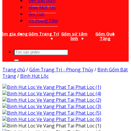
Đèn Bàn Gốm
Khay Mứt Tết
Ấm Tích
PK Phòng Tắm
Gốm gia dụng
Gốm Trang Trí
Gốm sứ tâm
Gốm Quà
T
linh
Tặng
Tìm
kiếm:
Trang chủ
/
Gốm Trang Trí - Phong Thủy
/
Bình Gốm Bát
Tràng
/
Bình Hút Lộc