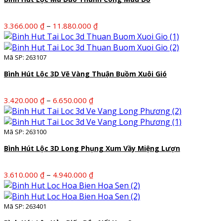
Khoảng
–
3.366.000
₫
11.880.000
₫
giá:
từ
3.366.000 ₫
Mã SP: 263107
đến
Bình Hút Lộc 3D Vẽ Vàng Thuận Buồm Xuôi Gió
11.880.000 ₫
Khoảng
–
3.420.000
₫
6.650.000
₫
giá:
từ
3.420.000 ₫
Mã SP: 263100
đến
Bình Hút Lộc 3D Long Phụng Xum Vầy Miệng Lượn
6.650.000 ₫
Khoảng
–
3.610.000
₫
4.940.000
₫
giá:
từ
3.610.000 ₫
Mã SP: 263401
đến