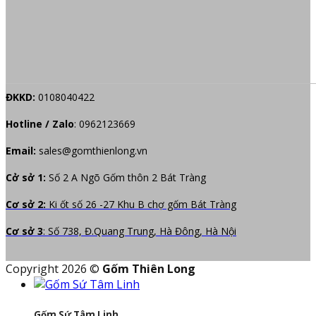
ĐKKD:
0108040422
Hotline / Zalo
:
0962123669
Email:
sales@gomthienlong.vn
Cở sở 1:
Số 2 A Ngõ Gốm thôn 2 Bát Tràng
Cơ sở 2:
Ki ốt số 26 -27 Khu B chợ gốm Bát Tràng
Cơ sở 3
: Số 738, Đ.Quang Trung, Hà Đông, Hà Nội
Copyright 2026 ©
Gốm Thiên Long
Gốm Sứ Tâm Linh