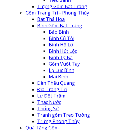
Tượng Gốm Bát Tràng
Gốm Trang Trí - Phong Thủy
Bát Thả Hoa
Bình Gốm Bát Tràng
Bảo Bình
Bình Củ Tỏi
Bình Hồ Lô
Bình Hút Lộc
Bình Tỳ Bà
Gốm Vuốt Tay
Lọ Lục Bình
Mai Bình
Đèn Thấu Quang
Đĩa Trang Trí
Lư Đốt Trầm
Thác Nước
Thống Sứ
Tranh gốm Treo Tường
Trứng Phong Thủy
Quà Tặng Gốm