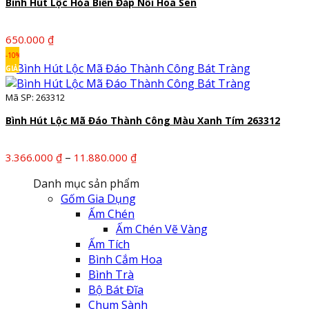
Bình Hút Lộc Hỏa Biến Đắp Nổi Hoa Sen
4.940.000 ₫
650.000
₫
-10%
GIẢM
Mã SP: 263312
Bình Hút Lộc Mã Đáo Thành Công Màu Xanh Tím 263312
Khoảng
–
3.366.000
₫
11.880.000
₫
giá:
Danh mục sản phẩm
từ
Gốm Gia Dụng
3.366.000 ₫
Ấm Chén
đến
Ấm Chén Vẽ Vàng
11.880.000 ₫
Ấm Tích
Bình Cắm Hoa
Bình Trà
Bộ Bát Đĩa
Chum Sành