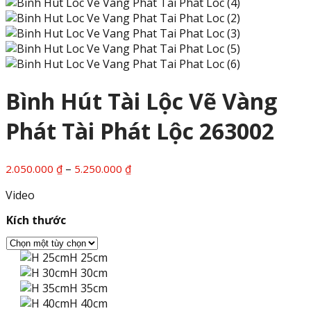
Bình Hút Tài Lộc Vẽ Vàng
Phát Tài Phát Lộc 263002
Khoảng
–
2.050.000
₫
5.250.000
₫
giá:
Video
từ
2.050.000 ₫
Kích thước
đến
5.250.000 ₫
H 25cm
H 30cm
H 35cm
H 40cm