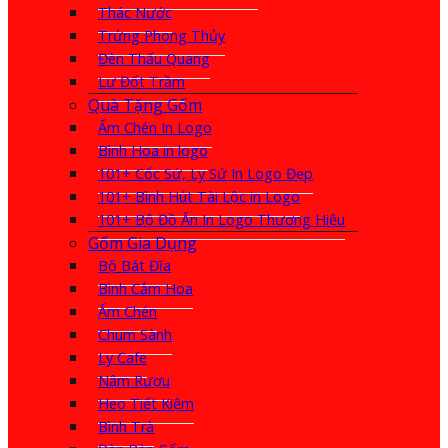
Thác Nước
Trứng Phong Thủy
Đèn Thấu Quang
Lư Đốt Trầm
Quà Tặng Gốm
Ấm Chén In Logo
Bình Hoa in logo
101+ Cốc Sứ, Ly Sứ In Logo Đẹp
101+ Bình Hút Tài Lộc in Logo
101+ Bộ Đồ Ăn In Logo Thương Hiệu
Gốm Gia Dụng
Bộ Bát Đĩa
Bình Cắm Hoa
Ấm Chén
Chum Sành
Ly Cafe
Nậm Rượu
Heo Tiết Kiệm
Bình Trà