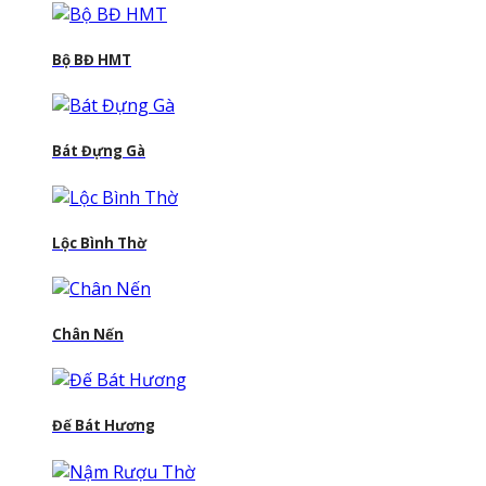
Bộ BĐ HMT
Bát Đựng Gà
Lộc Bình Thờ
Chân Nến
Đế Bát Hương