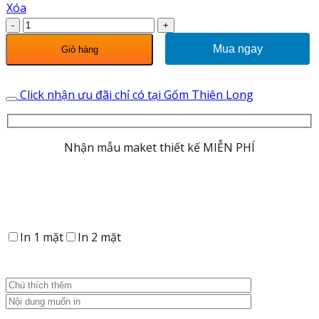
Xóa
Bình
Hút
Mua ngay
Giỏ hàng
Tài
Lộc
Vẽ
Click nhận ưu đãi chỉ có tại Gốm Thiên Long
Vàng
Phát
Tài
Nhận mẫu maket thiết kế MIỄN PHÍ
Phát
Lộc
263002
số
lượng
In 1 mặt
In 2 mặt