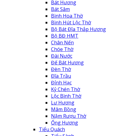
Bát Hương
Bát Sâm
Bình Hoa Thờ
Bình Hút Lộc Thờ
Bộ Bát Đĩa Thắp Hương
Bộ BĐ HMT
Chân Nến
Chóe Thờ
Đài Nước
Đế Bát Hương
Đèn Thờ
Đĩa Trầu
Đỉnh Hạc
Kỷ Chén Thờ
Lộc Bình Thờ
Lư Hương
Mâm Bồng
Nậm Rượu Thờ
Ống Hương
Tiểu Quách
Tiểu Sành