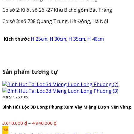
Cơ sở 2: Ki ốt số 26 -27 Khu B chợ gốm Bát Tràng
Cơ sở 3: số 738 Quang Trung, Hà Đông, Hà Nội
Kích thước
H 25cm
,
H 30cm
,
H 35cm
,
H 40cm
Sản phẩm tương tự
Mã SP: 263105
Bình Hút Lộc 3D Long Phụng Xum Vầy Miệng Lượn Nền Vàng
Khoảng
–
3.610.000
₫
4.940.000
₫
giá:
-10%