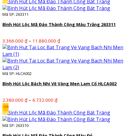
từ
GIẢM
3.610.000 ₫
Mã SP: 263311
đến
4.940.000 ₫
Bình Hút Lộc Mã Đáo Thành Công Màu Trắng 263311
Khoảng
–
3.366.000
₫
11.880.000
₫
giá:
từ
3.366.000 ₫
đến
11.880.000 ₫
Mã SP: HLCA002
Bình Hút Lộc Bách Nhi Vẽ Vàng Men Lam Cổ HLCA002
Khoảng
–
2.380.000
₫
6.732.000
₫
giá:
-10%
từ
GIẢM
2.380.000 ₫
Mã SP: 263310
đến
6.732.000 ₫
Bình Hút Lộc Mã Đáo Thành Công Màu Đỏ