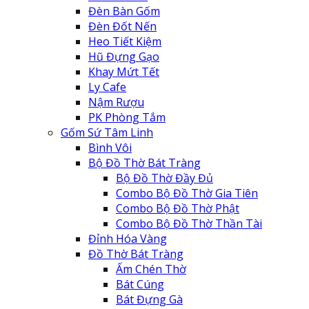
Đèn Bàn Gốm
Đèn Đốt Nến
Heo Tiết Kiệm
Hũ Đựng Gạo
Khay Mứt Tết
Ly Cafe
Nậm Rượu
PK Phòng Tắm
Gốm Sứ Tâm Linh
Bình Vôi
Bộ Đồ Thờ Bát Tràng
Bộ Đồ Thờ Đầy Đủ
Combo Bộ Đồ Thờ Gia Tiên
Combo Bộ Đồ Thờ Phật
Combo Bộ Đồ Thờ Thần Tài
Đỉnh Hóa Vàng
Đồ Thờ Bát Tràng
Ấm Chén Thờ
Bát Cúng
Bát Đựng Gà