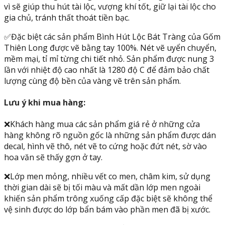
vì sẽ giúp thu hút tài lộc, vượng khí tốt, giữ lại tài lộc cho
gia chủ, tránh thất thoát tiền bạc.
✅Đặc biệt các sản phẩm Bình Hút Lộc Bát Tràng của Gốm
Thiên Long được vẽ bằng tay 100%. Nét vẽ uyển chuyển,
mềm mại, tỉ mỉ từng chi tiết nhỏ. Sản phẩm được nung 3
lần với nhiệt độ cao nhất là 1280 độ C để đảm bảo chất
lượng cùng độ bền của vàng vẽ trên sản phẩm.
Lưu ý khi mua hàng:
❌Khách hàng mua các sản phẩm giá rẻ ở những cửa
hàng không rõ nguồn gốc là những sản phẩm được dán
decal, hình vẽ thô, nét vẽ to cứng hoặc đứt nét, sờ vào
hoa văn sẽ thấy gợn ở tay.
❌Lớp men mỏng, nhiều vết co men, châm kim, sử dụng
thời gian dài sẽ bị tối màu và mất dần lớp men ngoài
khiến sản phẩm trông xuống cấp đặc biệt sẽ không thể
vệ sinh được do lớp bẩn bám vào phần men đã bị xước.