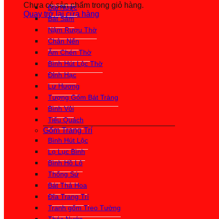
Chưa có sản phẩm trong giỏ hàng.
Đài Nước
Quay trở lại cửa hàng
Bát Sâm
Nậm Rượu Thờ
Chân Nến
Ấm Chén Thờ
Bình Hút Lộc Thờ
Đỉnh Hạc
Lư Hương
Tượng Gốm Bát Tràng
Bình Vôi
Tiểu Quách
Gốm Trang Trí
Bình Hút Lộc
Lọ Lục Bình
Bình Hồ Lô
Thống Sứ
Bát Thả Hoa
Đĩa Trang Trí
Tranh gốm Treo Tường