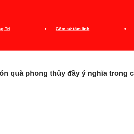
g Trí
Gốm sứ tâm linh
ón quà phong thủy đầy ý nghĩa trong 