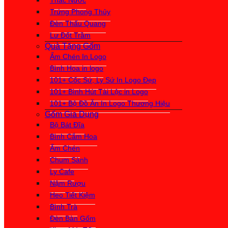
Thác Nước
Trứng Phong Thủy
Đèn Thấu Quang
Lư Đốt Trầm
Quà Tặng Gốm
Ấm Chén In Logo
Bình Hoa in logo
101+ Cốc Sứ, Ly Sứ In Logo Đẹp
101+ Bình Hút Tài Lộc in Logo
101+ Bộ Đồ Ăn In Logo Thương Hiệu
Gốm Gia Dụng
Bộ Bát Đĩa
Bình Cắm Hoa
Ấm Chén
Chum Sành
Ly Cafe
Nậm Rượu
Heo Tiết Kiệm
Bình Trà
Đèn Bàn Gốm