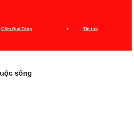
Gốm Quà Tặng
Tin tức
cuộc sống