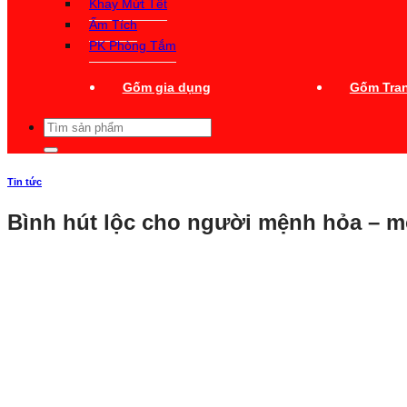
Khay Mứt Tết
Ấm Tích
PK Phòng Tắm
Gốm gia dụng
Gốm Tran
Tìm
kiếm:
Tin tức
Bình hút lộc cho người mệnh hỏa – m