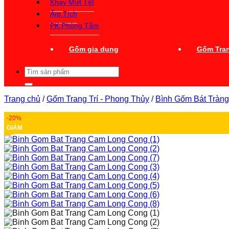
Khay Mứt Tết
Ấm Tích
PK Phòng Tắm
Gốm gia dụng
Gốm Tran
Tìm
kiếm:
Trang chủ
/
Gốm Trang Trí - Phong Thủy
/
Bình Gốm Bát Tràng
-20%
GIẢM