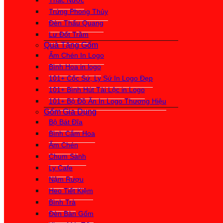
Thác Nước
Trứng Phong Thủy
Đèn Thấu Quang
Lư Đốt Trầm
Quà Tặng Gốm
Ấm Chén In Logo
Bình Hoa in logo
101+ Cốc Sứ, Ly Sứ In Logo Đẹp
101+ Bình Hút Tài Lộc in Logo
101+ Bộ Đồ Ăn In Logo Thương Hiệu
Gốm Gia Dụng
Bộ Bát Đĩa
Bình Cắm Hoa
Ấm Chén
Chum Sành
Ly Cafe
Nậm Rượu
Heo Tiết Kiệm
Bình Trà
Đèn Bàn Gốm