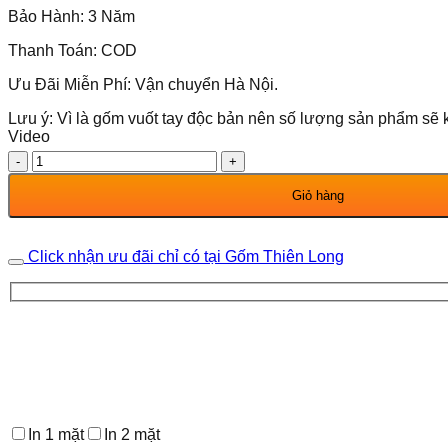
Bảo Hành: 3 Năm
Thanh Toán: COD
Ưu Đãi Miễn Phí: Vận chuyển Hà Nội.
Lưu ý: Vì là gốm vuốt tay độc bản nên số lượng sản phẩm sẽ 
Video
Bình
Gốm
Công
Giỏ hàng
Hoa
Phú
Quý
Click nhận ưu đãi chỉ có tại Gốm Thiên Long
230771
số
lượng
In 1 mặt
In 2 mặt