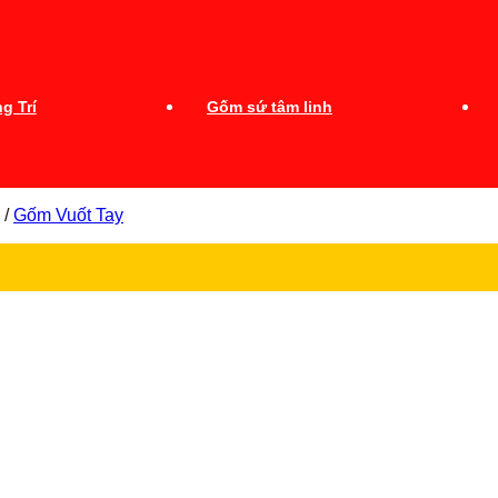
g Trí
Gốm sứ tâm linh
/
Gốm Vuốt Tay