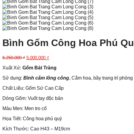
Bình Gốm Công Hoa Phú Qu
Giá
Giá
6.250.000
₫
5.000.000
₫
gốc
hiện
Xuất Xứ:
Gốm Bát Tràng
là:
tại
6.250.000 ₫.
là:
Sử dụng:
Bình cắm lông công
, Cắm hoa, bầy trang trí phòn
5.000.000 ₫.
Chất Liệu: Gốm Sứ Cao Cấp
Dòng Gốm: Vuốt tay độc bản
Màu Men: Men tro cổ
Họa Tiết:
Công hoa phú quý
Kích Thước: Cao
H43 – M19cm