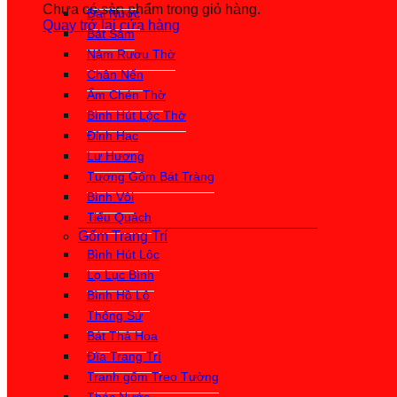
Chưa có sản phẩm trong giỏ hàng.
Đài Nước
Quay trở lại cửa hàng
Bát Sâm
Nậm Rượu Thờ
Chân Nến
Ấm Chén Thờ
Bình Hút Lộc Thờ
Đỉnh Hạc
Lư Hương
Tượng Gốm Bát Tràng
Bình Vôi
Tiểu Quách
Gốm Trang Trí
Bình Hút Lộc
Lọ Lục Bình
Bình Hồ Lô
Thống Sứ
Bát Thả Hoa
Đĩa Trang Trí
Tranh gốm Treo Tường