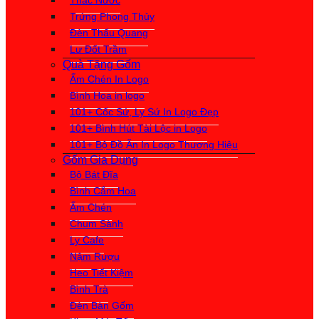
Thác Nước
Trứng Phong Thủy
Đèn Thấu Quang
Lư Đốt Trầm
Quà Tặng Gốm
Ấm Chén In Logo
Bình Hoa in logo
101+ Cốc Sứ, Ly Sứ In Logo Đẹp
101+ Bình Hút Tài Lộc in Logo
101+ Bộ Đồ Ăn In Logo Thương Hiệu
Gốm Gia Dụng
Bộ Bát Đĩa
Bình Cắm Hoa
Ấm Chén
Chum Sành
Ly Cafe
Nậm Rượu
Heo Tiết Kiệm
Bình Trà
Đèn Bàn Gốm