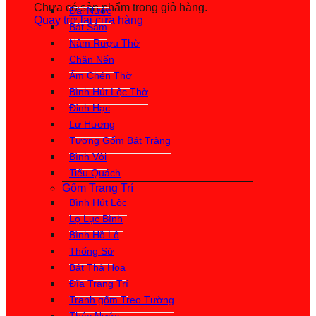
Chưa có sản phẩm trong giỏ hàng.
Đài Nước
Quay trở lại cửa hàng
Bát Sâm
Nậm Rượu Thờ
Chân Nến
Ấm Chén Thờ
Bình Hút Lộc Thờ
Đỉnh Hạc
Lư Hương
Tượng Gốm Bát Tràng
Bình Vôi
Tiểu Quách
Gốm Trang Trí
Bình Hút Lộc
Lọ Lục Bình
Bình Hồ Lô
Thống Sứ
Bát Thả Hoa
Đĩa Trang Trí
Tranh gốm Treo Tường