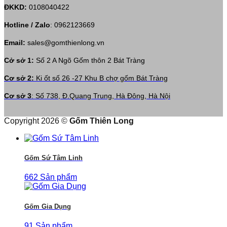
ĐKKD:
0108040422
Hotline / Zalo
:
0962123669
Email:
sales@gomthienlong.vn
Cở sở 1:
Số 2 A Ngõ Gốm thôn 2 Bát Tràng
Cơ sở 2:
Ki ốt số 26 -27 Khu B chợ gốm Bát Tràng
Cơ sở 3
: Số 738, Đ.Quang Trung, Hà Đông, Hà Nội
Copyright 2026 ©
Gốm Thiên Long
Gốm Sứ Tâm Linh
662 Sản phẩm
Gốm Gia Dụng
91 Sản phẩm