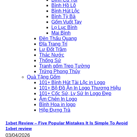
Bình Hồ Lô
Bình Hút Lộc
Bình Tỳ Bà
Gốm Vuốt Tay
Lọ Lục Bình
Mai Bình
Đèn Thấu Quang
Đĩa Trang Trí
Lư Đốt Trầm
Thác Nước
Thống Sứ
Tranh gốm Treo Tường
Trứng Phong Thủy
Quà Tặng Gốm
101+ Bình Hút Tài Lộc in Logo
101+ Bộ Đồ Ăn In Logo Thương Hiệu
101+ Cốc Sứ, Ly Sứ In Logo Đẹp
Ấm Chén In Logo
Bình Hoa in logo
Hộp Đựng Trà
1xbet Review – Five Popular Mistakes It Is Simple To Avoid
1xbet review
03/04/2026