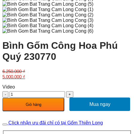
Bình Gốm Công Hoa Phú
Quý 230770
6.250.000
₫
Giá
Giá
5.000.000
₫
gốc
hiện
Video
là:
tại
6.250.000 ₫.
là:
Bình
5.000.000 ₫.
Gốm
Công
Mua ngay
Giỏ hàng
Hoa
Phú
Quý
Click nhận ưu đãi chỉ có tại Gốm Thiên Long
230770
số