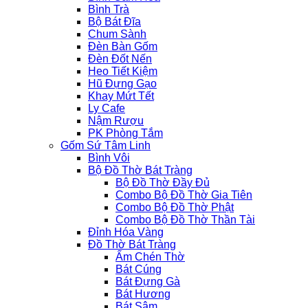
Bình Trà
Bộ Bát Đĩa
Chum Sành
Đèn Bàn Gốm
Đèn Đốt Nến
Heo Tiết Kiệm
Hũ Đựng Gạo
Khay Mứt Tết
Ly Cafe
Nậm Rượu
PK Phòng Tắm
Gốm Sứ Tâm Linh
Bình Vôi
Bộ Đồ Thờ Bát Tràng
Bộ Đồ Thờ Đầy Đủ
Combo Bộ Đồ Thờ Gia Tiên
Combo Bộ Đồ Thờ Phật
Combo Bộ Đồ Thờ Thần Tài
Đỉnh Hóa Vàng
Đồ Thờ Bát Tràng
Ấm Chén Thờ
Bát Cúng
Bát Đựng Gà
Bát Hương
Bát Sâm