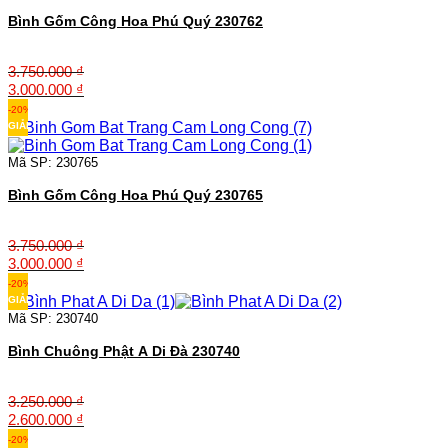
Bình Gốm Công Hoa Phú Quý 230762
3.750.000
₫
Giá
Giá
3.000.000
₫
gốc
hiện
-20%
là:
tại
GIẢM
3.750.000 ₫.
là:
3.000.000 ₫.
Mã SP: 230765
Bình Gốm Công Hoa Phú Quý 230765
3.750.000
₫
Giá
Giá
3.000.000
₫
gốc
hiện
-20%
là:
tại
GIẢM
3.750.000 ₫.
là:
Mã SP: 230740
3.000.000 ₫.
Bình Chuông Phật A Di Đà 230740
3.250.000
₫
Giá
Giá
2.600.000
₫
gốc
hiện
-20%