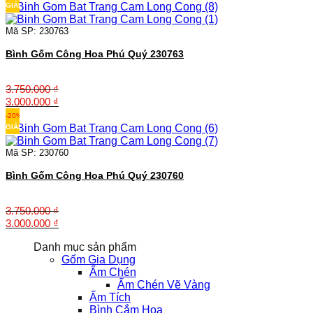
là:
tại
GIẢM
3.250.000 ₫.
là:
2.600.000 ₫.
Mã SP: 230763
Bình Gốm Công Hoa Phú Quý 230763
3.750.000
₫
Giá
Giá
3.000.000
₫
gốc
hiện
-20%
là:
tại
GIẢM
3.750.000 ₫.
là:
3.000.000 ₫.
Mã SP: 230760
Bình Gốm Công Hoa Phú Quý 230760
3.750.000
₫
Giá
Giá
3.000.000
₫
gốc
hiện
Danh mục sản phẩm
là:
tại
Gốm Gia Dụng
3.750.000 ₫.
là:
Ấm Chén
3.000.000 ₫.
Ấm Chén Vẽ Vàng
Ấm Tích
Bình Cắm Hoa