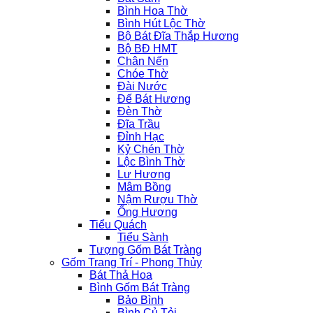
Bình Hoa Thờ
Bình Hút Lộc Thờ
Bộ Bát Đĩa Thắp Hương
Bộ BĐ HMT
Chân Nến
Chóe Thờ
Đài Nước
Đế Bát Hương
Đèn Thờ
Đĩa Trầu
Đỉnh Hạc
Kỷ Chén Thờ
Lộc Bình Thờ
Lư Hương
Mâm Bồng
Nậm Rượu Thờ
Ống Hương
Tiểu Quách
Tiểu Sành
Tượng Gốm Bát Tràng
Gốm Trang Trí - Phong Thủy
Bát Thả Hoa
Bình Gốm Bát Tràng
Bảo Bình
Bình Củ Tỏi