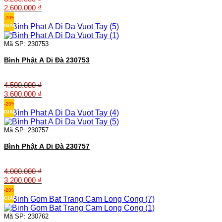
Giá
Giá
2.600.000
₫
gốc
hiện
-20%
là:
tại
GIẢM
3.250.000 ₫.
là:
2.600.000 ₫.
Mã SP: 230753
Bình Phật A Di Đà 230753
4.500.000
₫
Giá
Giá
3.600.000
₫
gốc
hiện
-20%
là:
tại
GIẢM
4.500.000 ₫.
là:
3.600.000 ₫.
Mã SP: 230757
Bình Phật A Di Đà 230757
4.000.000
₫
Giá
Giá
3.200.000
₫
gốc
hiện
-20%
là:
tại
GIẢM
4.000.000 ₫.
là:
3.200.000 ₫.
Mã SP: 230762