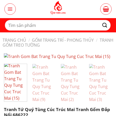
Bỏ
qua
nội
dung
Tìm
kiếm:
TRANG CHỦ
/
GỐM TRANG TRÍ - PHONG THỦY
/
TRANH
GỐM TREO TƯỜNG
Tranh Tứ Quý Tùng Cúc Trúc Mai Tranh Gốm Đắp
Nổi 686222