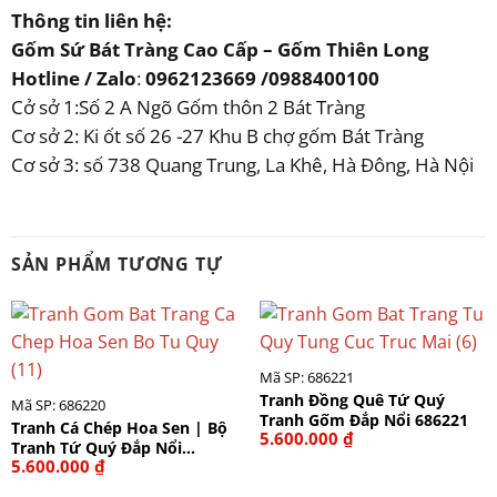
Thông tin liên hệ:
Gốm Sứ Bát Tràng Cao Cấp – Gốm Thiên Long
Hotline / Zalo
:
0962123669 /0988400100
Cở sở 1:Số 2 A Ngõ Gốm thôn 2 Bát Tràng
Cơ sở 2: Ki ốt số 26 -27 Khu B chợ gốm Bát Tràng
Cơ sở 3: số 738 Quang Trung, La Khê, Hà Đông, Hà Nội
SẢN PHẨM TƯƠNG TỰ
Mã SP: 686221
Tranh Đồng Quê Tứ Quý
Mã SP: 686220
Tranh Gốm Đắp Nổi 686221
Tranh Cá Chép Hoa Sen | Bộ
5.600.000
₫
Tranh Tứ Quý Đắp Nổi
5.600.000
₫
686220