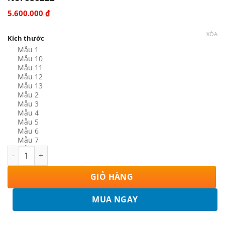
5.600.000
₫
XÓA
Kích thước
Mẫu 1
Mẫu 10
Mẫu 11
Mẫu 12
Mẫu 13
Mẫu 2
Mẫu 3
Mẫu 4
Mẫu 5
Mẫu 6
Mẫu 7
Mẫu 8
Tranh Tứ Quý Tùng Cúc Trúc Mai Tranh Gốm Đắp Nổi 686222 s
Mẫu 9
GIỎ HÀNG
MUA NGAY