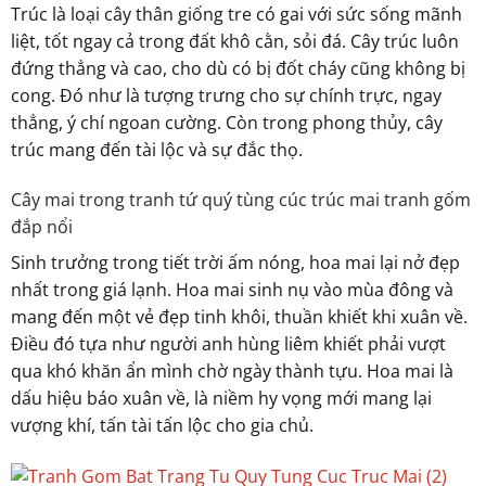
Trúc là loại cây thân giống tre có gai với sức sống mãnh
liệt, tốt ngay cả trong đất khô cằn, sỏi đá. Cây trúc luôn
đứng thẳng và cao, cho dù có bị đốt cháy cũng không bị
cong. Đó như là tượng trưng cho sự chính trực, ngay
thẳng, ý chí ngoan cường. Còn trong phong thủy, cây
trúc mang đến tài lộc và sự đắc thọ.
Cây mai trong tranh tứ quý tùng cúc trúc mai tranh gốm
đắp nổi
Sinh trưởng trong tiết trời ấm nóng, hoa mai lại nở đẹp
nhất trong giá lạnh. Hoa mai sinh nụ vào mùa đông và
mang đến một vẻ đẹp tinh khôi, thuần khiết khi xuân về.
Điều đó tựa như người anh hùng liêm khiết phải vượt
qua khó khăn ẩn mình chờ ngày thành tựu. Hoa mai là
dấu hiệu báo xuân về, là niềm hy vọng mới mang lại
vượng khí, tấn tài tấn lộc cho gia chủ.