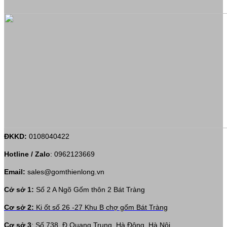
ĐKKD:
0108040422
Hotline / Zalo
:
0962123669
Email:
sales@gomthienlong.vn
Cở sở 1:
Số 2 A Ngõ Gốm thôn 2 Bát Tràng
Cơ sở 2:
Ki ốt số 26 -27 Khu B chợ gốm Bát Tràng
Cơ sở 3
: Số 738, Đ.Quang Trung, Hà Đông, Hà Nội