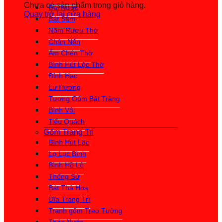
Chưa có sản phẩm trong giỏ hàng.
Đài Nước
Quay trở lại cửa hàng
Bát Sâm
Nậm Rượu Thờ
Chân Nến
Ấm Chén Thờ
Bình Hút Lộc Thờ
Đỉnh Hạc
Lư Hương
Tượng Gốm Bát Tràng
Bình Vôi
Tiểu Quách
Gốm Trang Trí
Bình Hút Lộc
Lọ Lục Bình
Bình Hồ Lô
Thống Sứ
Bát Thả Hoa
Đĩa Trang Trí
Tranh gốm Treo Tường