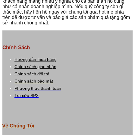
khách hàng mang nhiều ý nghĩa cho cả bản thân họ cũng
như cá nhân doanh nghiệp mình. Nếu quý công ty còn gì
thắc mắc, hãy liên hệ ngay với chúng tôi qua hotline phía
trên để được tư vấn và báo giá các sản phẩm quà tặng gốm
sứ nhanh chóng nhất.
Chính Sách
Hướng dẫn mua hàng
Chính sách giao nhận
Chính sách đổi trả
Chính sách bảo mật
Phương thức thanh toán
Tra cứu SPX
Về Chúng Tôi