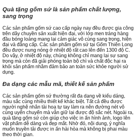
Quà tặng gốm sứ là sản phẩm chất lượng,
sang trọng
Các sản phẩm gốm sứ cao cấp ngày nay đều được gia công
trên dây chuyền sản xuất hiện đại, với lớp men tráng hàng
đầu bóng loáng mang lại cảm giác vô cùng sang trọng, hiện
đại và đẳng cấp. Các sản phẩm gốm sứ tại Gốm Thiên Long
đều được nung nóng ở nhiệt độ rất cao lên đến 1300 độ C.
Do vậy, ở nhiệt độ này, chúng không chỉ mang lại sự sang
trọng mà còn đã giải phóng toàn bộ chì và chất độc hại ra
khỏi sản phẩm nhằm đảm bảo an toàn sức khỏe người sử
dụng.
Đa dạng các mẫu mã, thiết kế sản phẩm
Các sản phẩm gốm sứ thường rất đa dạng về kiểu dáng,
màu sắc cùng nhiều thiết kế khác biệt. Tất cả đều được
người nghệ nhân tài hoa tự tay làm ra nên đường nét vô
cùng uyển chuyển mà vẫn giữ lại được độ sắc nét. Ngoài ra,
quà tặng gốm sứ còn giúp cho việc in ấn hình ảnh, logo lên
vật phẩm dễ dàng và đẹp mắt. Nhờ đó, nội dung, ý nghĩa
muốn truyền tải được in ấn hài hòa mà không bị phai màu
theo thời gian.