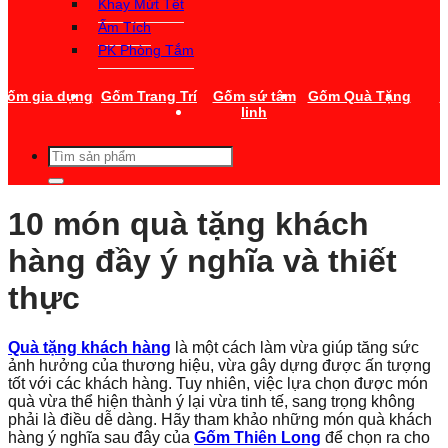
Khay Mứt Tết
Ấm Tích
PK Phòng Tắm
Gốm gia dụng
Gốm Trang Trí
Gốm sứ tâm
Gốm Quà Tặng
T
linh
Tìm
kiếm:
10 món quà tặng khách
hàng đầy ý nghĩa và thiết
thực
Quà tặng khách hàng
là một cách làm vừa giúp tăng sức
ảnh hưởng của thương hiệu, vừa gây dựng được ấn tượng
tốt với các khách hàng. Tuy nhiên, việc lựa chọn được món
quà vừa thể hiện thành ý lại vừa tinh tế, sang trọng không
phải là điều dễ dàng. Hãy tham khảo những món quà khách
hàng ý nghĩa sau đây của
Gốm
Thiên Long
để chọn ra cho