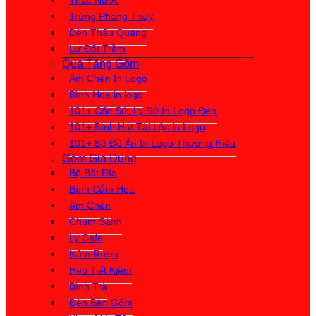
Thác Nước
Trứng Phong Thủy
Đèn Thấu Quang
Lư Đốt Trầm
Quà Tặng Gốm
Ấm Chén In Logo
Bình Hoa in logo
101+ Cốc Sứ, Ly Sứ In Logo Đẹp
101+ Bình Hút Tài Lộc in Logo
101+ Bộ Đồ Ăn In Logo Thương Hiệu
Gốm Gia Dụng
Bộ Bát Đĩa
Bình Cắm Hoa
Ấm Chén
Chum Sành
Ly Cafe
Nậm Rượu
Heo Tiết Kiệm
Bình Trà
Đèn Bàn Gốm