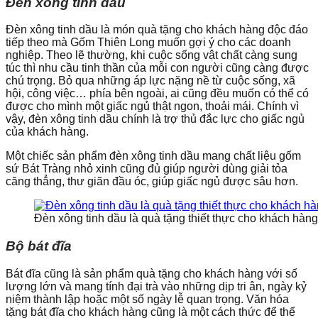
Đèn xông tinh dầu
Đèn xông tinh dầu là món quà tặng cho khách hàng độc đáo
tiếp theo mà Gốm Thiên Long muốn gợi ý cho các doanh
nghiệp. Theo lẽ thường, khi cuộc sống vật chất càng sung
túc thì nhu cầu tinh thần của mỗi con người cũng càng được
chú trọng. Bỏ qua những áp lực nặng nề từ cuộc sống, xã
hội, công việc… phía bên ngoài, ai cũng đều muốn có thể có
được cho mình một giấc ngủ thật ngon, thoải mái. Chính vì
vậy, đèn xông tinh dầu chính là trợ thủ đắc lực cho giấc ngủ
của khách hàng.
Một chiếc sản phẩm đèn xông tinh dầu mang chất liệu gốm
sứ Bát Tràng nhỏ xinh cũng đủ giúp người dùng giải tỏa
căng thẳng, thư giãn đầu óc, giúp giấc ngủ được sâu hơn.
Đèn xông tinh dầu là quà tặng thiết thực cho khách hàng
Bộ bát đĩa
Bát đĩa cũng là sản phẩm quà tặng cho khách hàng với số
lượng lớn và mang tính đại trà vào những dịp tri ân, ngày kỷ
niệm thành lập hoặc một số ngày lễ quan trọng. Văn hóa
tặng bát đĩa cho khách hàng cũng là một cách thức để thể