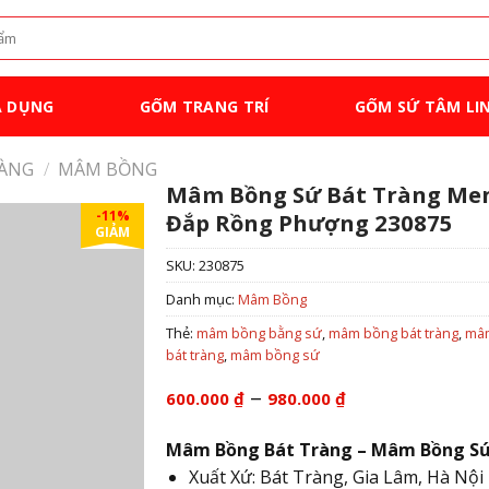
A DỤNG
GỐM TRANG TRÍ
GỐM SỨ TÂM LI
RÀNG
/
MÂM BỒNG
Mâm Bồng Sứ Bát Tràng Me
-11%
Đắp Rồng Phượng 230875
GIẢM
SKU:
230875
Danh mục:
Mâm Bồng
Thẻ:
mâm bồng bằng sứ
,
mâm bồng bát tràng
,
mâ
bát tràng
,
mâm bồng sứ
Khoảng
–
600.000
₫
980.000
₫
giá:
từ
Mâm Bồng Bát Tràng – Mâm Bồng Sứ
600.000 ₫
Xuất Xứ: Bát Tràng, Gia Lâm, Hà Nội
đến