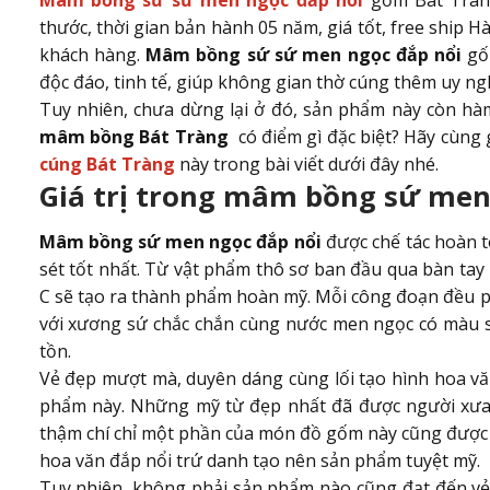
Mâm bồng sứ sứ men ngọc đắp nổi
gốm Bát Trà
thước, thời gian bản hành 05 năm, giá tốt, free ship
khách hàng.
Mâm bồng sứ sứ men ngọc đắp nổi
gốm
độc đáo, tinh tế, giúp không gian thờ cúng thêm uy ng
Tuy nhiên, chưa dừng lại ở đó, sản phẩm này còn hàm
mâm bồng Bát Tràng
có điểm gì đặc biệt? Hãy cùng
cúng Bát Tràng
này trong bài viết dưới đây nhé.
Giá trị trong mâm bồng sứ men
Mâm bồng sứ men ngọc đắp nổi
được chế tác hoàn to
sét tốt nhất. Từ vật phẩm thô sơ ban đầu qua bàn tay
C sẽ tạo ra thành phẩm hoàn mỹ. Mỗi công đoạn đều ph
với xương sứ chắc chắn cùng nước men ngọc có màu s
tồn.
Vẻ đẹp mượt mà, duyên dáng cùng lối tạo hình hoa vă
phẩm này. Những mỹ từ đẹp nhất đã được người xưa 
thậm chí chỉ một phần của món đồ gốm này cũng được sá
hoa văn đắp nổi trứ danh tạo nên sản phẩm tuyệt mỹ.
Tuy nhiên, không phải sản phẩm nào cũng đạt đến vẻ 