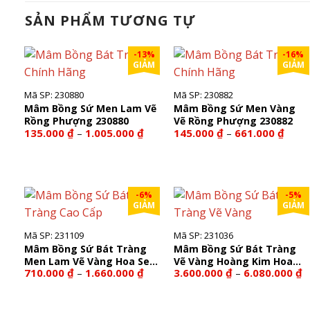
SẢN PHẨM TƯƠNG TỰ
-13%
-16%
GIẢM
GIẢM
Mã SP: 230880
Mã SP: 230882
Mâm Bồng Sứ Men Lam Vẽ
Mâm Bồng Sứ Men Vàng
Rồng Phượng 230880
Vẽ Rồng Phượng 230882
Khoảng
Khoả
135.000
₫
1.005.000
₫
145.000
₫
661.000
₫
–
–
giá:
giá:
từ
từ
135.000 ₫
145.0
đến
đến
1.005.000 ₫
661.0
-6%
-5%
GIẢM
GIẢM
Mã SP: 231109
Mã SP: 231036
Mâm Bồng Sứ Bát Tràng
Mâm Bồng Sứ Bát Tràng
Men Lam Vẽ Vàng Hoa Sen
Vẽ Vàng Hoàng Kim Hoa
Khoảng
K
710.000
₫
1.660.000
₫
3.600.000
₫
6.080.000
₫
–
–
231109
Sen 231036
giá:
gi
từ
t
710.000 ₫
3