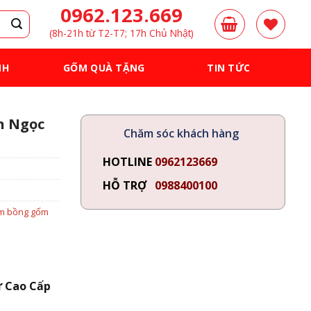
0962.123.669
(8h-21h từ T2-T7; 17h Chủ Nhật)
NH
GỐM QUÀ TẶNG
TIN TỨC
n Ngọc
Chăm sóc khách hàng
HOTLINE
0962123669
HỖ TRỢ
0988400100
m bồng gốm
 Cao Cấp