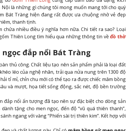
ng do
Gốm Thiên Long
cung cấp đảm bảo đa dạng kích
 Hà Nội là những gì chúng tôi mong muốn mang tới cho quý
 Bát Tràng hiện đang rất được ưa chuộng nhờ vẻ đẹp
hiêm, thanh tịnh.
 chứa nhiều điều ý nghĩa hơn nữa. Chi tiết ra sao? Loại
 gốm Thiên Long tìm hiểu qua những thông tin về
đồ thờ
 ngọc đắp nổi Bát Tràng
àn thủ công. Chất liệu tạo nên sản phẩm phải là loại đất
 khéo léo của nghệ nhân, trải qua nửa nung trên 1300 độ
ải tỉ mỉ, chỉn chu mới có thể tạo ra được chiếc mâm bồng
âu và mượt, họa tiết sống động, sắc nét, độ bền trường
n đắp nổi ấn tượng đã tạo nên sự đặc biệt cho dòng sản
dành tặng cho men ngọc, đến độ “vũ quá thiên thanh”,
nh ngang với vàng “Phiến sài trị thiên kim”. Kết hợp với
đẹp và chất lượng này. Chỉ có
mâm bồng sứ men ngọc