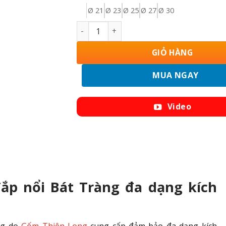
Ø 21
Ø 23
Ø 25
Ø 27
Ø 30
Mâm Bồng Sứ Bát Tràng Men Ngọc Đắp R
GIỎ HÀNG
MUA NGAY
Video
p nổi Bát Tràng đa dạng kích