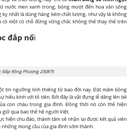
 từ nước men xanh trong, bóng mượt đến hoa văn sống
g kỵ nhất là dùng hàng kém chất lượng, như vậy là không
uôn có một có chỗ đứng vững chắc không thể thay thế trên
c đắp nổ
i
 Đắp Rồng Phượng 230875
một tín ngưỡng linh thiêng từ bao đời nay. Đặt mâm bồng
 hiếu kính với tổ tiên. Bởi đây là vật đựng lễ dâng lên bề
của con cháu trong gia đình. Đồng thời nó còn thể hiện
 giữ qua bao thế hệ người Việt.
ực hiện chu đáo, thành tâm sẽ nhận lại được kết quả viên
ho những mong cầu của gia đình sớm thành.