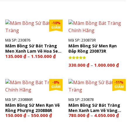
-10%
GIẢM
Mã SP: 230876
Mã SP: 230873R
Mâm Bồng Sứ Bát Tràng
Mâm Bồng Sứ Men Rạn
Men Xanh Lam Vẽ Hoa Sen
Đắp Rồng 230873R
ng
Khoảng
135.000
₫
1.150.000
₫
–
230876
giá:
từ
Được xếp
Khoả
330.000
₫
1.000.000
₫
–
hạng
5.00
00 ₫
135.000 ₫
giá:
5 sao
đến
từ
00 ₫
1.150.000 ₫
330.0
đến
-8%
-11%
1.000.
GIẢM
GIẢM
Mã SP: 230886R
Mã SP: 230878
Mâm Bồng Sứ Men Rạn Vẽ
Mâm Bồng Sứ Bát Tràng
Rồng Phượng 230886R
Men Xanh Lam Vẽ Vàng
hoảng
Khoảng
Khoả
150.000
₫
550.000
₫
780.000
₫
4.050.000
₫
–
–
Hoa Sen 230878
á:
giá:
giá:
ừ
từ
từ
.600.000 ₫
150.000 ₫
780.0