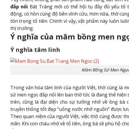
đắp nổi
Bát Tràng mới có thể hội tụ đầy đủ yếu tố
động, có hồn cùng độ bền vĩnh cửu. Hơn nữa, thờ cún
tôn trọng tổ tiên. Chính vì vậy, vật phẩm này luôn l
thị trường.
Ý nghĩa của mâm bồng men ngọ
Ý nghĩa tâm linh
Mâm Bồng Sứ Men Ngọc
Trong văn hóa tâm linh của người Việt, thờ cúng là 
sứ men ngọc đắp nổi lên ban thờ tức là đang thể hiện sự
trên, cũng là đại diện cho sự tưởng nhớ về ông bà 
truyền thống tốt đẹp “uống nước nhớ nguồn” được lưu
Theo quan niệm của người Việt, việc thờ cúng được th
mãn. Khi con cháu nhớ về tổ tiên, ông bà sẽ phù hộ c