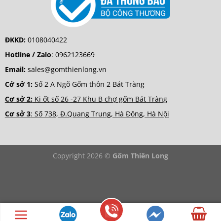
ĐKKD:
0108040422
Hotline / Zalo
:
0962123669
Email:
sales@gomthienlong.vn
Cở sở 1:
Số 2 A Ngõ Gốm thôn 2 Bát Tràng
Cơ sở 2:
Ki ốt số 26 -27 Khu B chợ gốm Bát Tràng
Cơ sở 3
: Số 738, Đ.Quang Trung, Hà Đông, Hà Nội
Copyright 2026 ©
Gốm Thiên Long