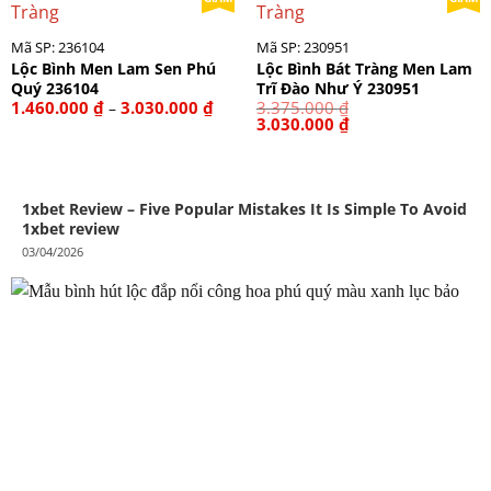
Mã SP: 236104
Mã SP: 230951
Lộc Bình Men Lam Sen Phú
Lộc Bình Bát Tràng Men Lam
Quý 236104
Trĩ Đào Như Ý 230951
Khoảng
1.460.000
₫
3.030.000
₫
3.375.000
₫
–
giá:
Giá
Giá
3.030.000
₫
từ
gốc
hiện
1.460.000 ₫
là:
tại
đến
3.375.000 ₫.
là:
3.030.000 ₫
3.030.000 ₫.
1xbet Review – Five Popular Mistakes It Is Simple To Avoid
1xbet review
03/04/2026