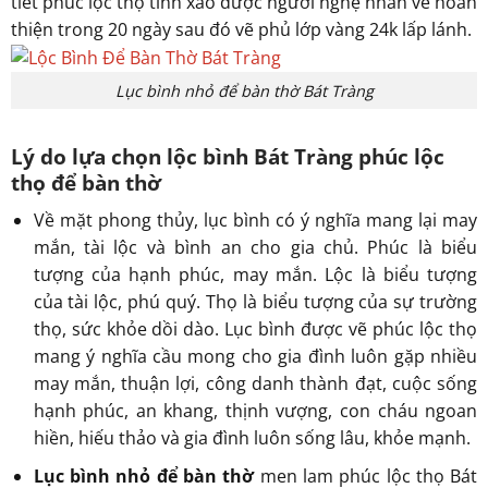
tiết phúc lộc thọ tinh xảo được người nghệ nhân vẽ hoàn
thiện trong 20 ngày sau đó vẽ phủ lớp vàng 24k lấp lánh.
Lục bình nhỏ để bàn thờ Bát Tràng
Lý do lựa chọn
lộc bình Bát Tràng
phúc lộc
thọ để bàn thờ
Về mặt phong thủy, lục bình có ý nghĩa mang lại may
mắn, tài lộc và bình an cho gia chủ. Phúc là biểu
tượng của hạnh phúc, may mắn. Lộc là biểu tượng
của tài lộc, phú quý. Thọ là biểu tượng của sự trường
thọ, sức khỏe dồi dào. Lục bình được vẽ phúc lộc thọ
mang ý nghĩa cầu mong cho gia đình luôn gặp nhiều
may mắn, thuận lợi, công danh thành đạt, cuộc sống
hạnh phúc, an khang, thịnh vượng, con cháu ngoan
hiền, hiếu thảo và gia đình luôn sống lâu, khỏe mạnh.
Lục bình nhỏ để bàn thờ
men lam phúc lộc thọ Bát