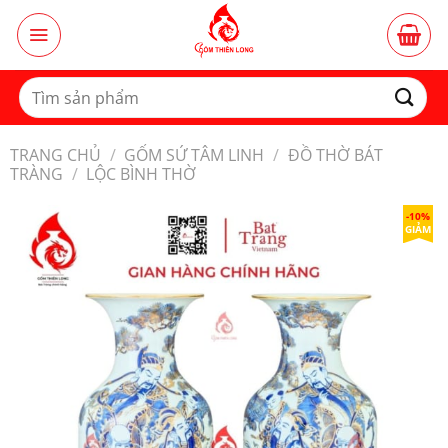
Bỏ
qua
nội
dung
Tìm
kiếm:
TRANG CHỦ
/
GỐM SỨ TÂM LINH
/
ĐỒ THỜ BÁT
TRÀNG
/
LỘC BÌNH THỜ
-10%
GIẢM