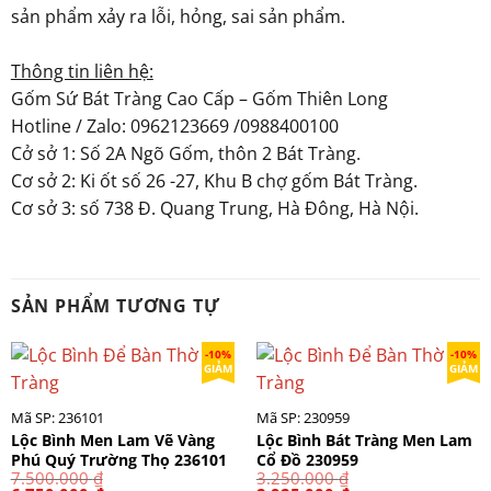
sản phẩm xảy ra lỗi, hỏng, sai sản phẩm.
Thông tin liên hệ:
Gốm Sứ Bát Tràng Cao Cấp – Gốm Thiên Long
Hotline / Zalo: 0962123669 /0988400100
Cở sở 1: Số 2A Ngõ Gốm, thôn 2 Bát Tràng.
Cơ sở 2: Ki ốt số 26 -27, Khu B chợ gốm Bát Tràng.
Cơ sở 3: số 738 Đ. Quang Trung, Hà Đông, Hà Nội.
SẢN PHẨM TƯƠNG TỰ
-10%
-10%
GIẢM
GIẢM
Mã SP: 236101
Mã SP: 230959
Lộc Bình Men Lam Vẽ Vàng
Lộc Bình Bát Tràng Men Lam
Phú Quý Trường Thọ 236101
Cổ Đồ 230959
7.500.000
₫
3.250.000
₫