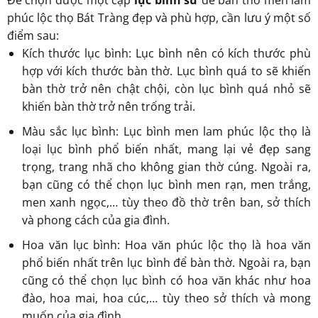
Để chọn được một cặp
lục bình sứ
để bàn thờ men lam
phúc lộc thọ Bát Tràng đẹp và phù hợp, cần lưu ý một số
điểm sau:
Kích thước lục bình: Lục bình nên có kích thước phù
hợp với kích thước bàn thờ. Lục bình quá to sẽ khiến
bàn thờ trở nên chật chội, còn lục bình quá nhỏ sẽ
khiến bàn thờ trở nên trống trải.
Màu sắc lục bình: Lục bình men lam phúc lộc thọ là
loại lục bình phổ biến nhất, mang lại vẻ đẹp sang
trọng, trang nhã cho không gian thờ cúng. Ngoài ra,
bạn cũng có thể chọn lục bình men rạn, men trắng,
men xanh ngọc,… tùy theo đồ thờ trên ban, sở thích
và phong cách của gia đình.
Hoa văn lục bình: Hoa văn phúc lộc thọ là hoa văn
phổ biến nhất trên lục bình để bàn thờ. Ngoài ra, bạn
cũng có thể chọn lục bình có hoa văn khác như hoa
đào, hoa mai, hoa cúc,… tùy theo sở thích và mong
muốn của gia đình.