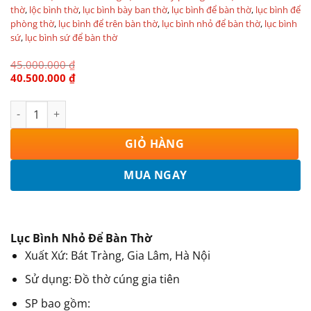
thờ
,
lộc bình thờ
,
lục bình bày ban thờ
,
lục bình để bàn thờ
,
lục bình để
phòng thờ
,
lục bình để trên bàn thờ
,
lục bình nhỏ để bàn thờ
,
lục bình
sứ
,
lục bình sứ để bàn thờ
45.000.000
₫
Giá
Giá
40.500.000
₫
gốc
hiện
là:
tại
Lộc Bình Bát Tràng Vẽ Vàng Phúc Lộc Thọ 230965 số lượng
45.000.000 ₫.
là:
40.500.000 ₫.
GIỎ HÀNG
MUA NGAY
Lục Bình Nhỏ Để Bàn Thờ
Xuất Xứ: Bát Tràng, Gia Lâm, Hà Nội
Sử dụng: Đồ thờ cúng gia tiên
SP bao gồm: