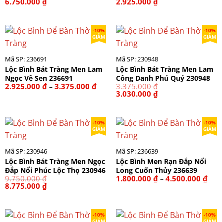
Giá
Giá
Giá
Giá
6.750.000
₫
2.925.000
₫
gốc
hiện
gốc
hiện
là:
tại
là:
tại
7.500.000 ₫.
là:
3.250.000 ₫.
là:
6.750.000 ₫.
2.925.000 ₫.
-10%
-10%
GIẢM
GIẢM
Mã SP: 236691
Mã SP: 230948
Lộc Bình Bát Tràng Men Lam
Lộc Bình Bát Tràng Men Lam
Ngọc Vẽ Sen 236691
Công Danh Phú Quý 230948
Khoảng
2.925.000
₫
3.375.000
₫
3.375.000
₫
–
giá:
Giá
Giá
3.030.000
₫
từ
gốc
hiện
2.925.000 ₫
là:
tại
đến
3.375.000 ₫.
là:
3.375.000 ₫
3.030.000 ₫.
-10%
-10%
GIẢM
GIẢM
Mã SP: 230946
Mã SP: 236639
Lộc Bình Bát Tràng Men Ngọc
Lộc Bình Men Rạn Đắp Nổi
Đắp Nổi Phúc Lộc Thọ 230946
Long Cuốn Thủy 236639
Kho
9.750.000
₫
1.800.000
₫
4.500.000
₫
–
giá:
Giá
Giá
8.775.000
₫
từ
gốc
hiện
1.80
là:
tại
đến
9.750.000 ₫.
là:
4.50
8.775.000 ₫.
-10%
-10%
GIẢM
GIẢM