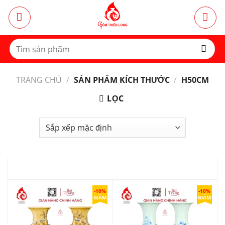
Bỏ
qua
nội
dung
Tìm
kiếm:
TRANG CHỦ
/
SẢN PHẨM KÍCH THƯỚC
/
H50CM
LỌC
-10%
-10%
GIẢM
GIẢM