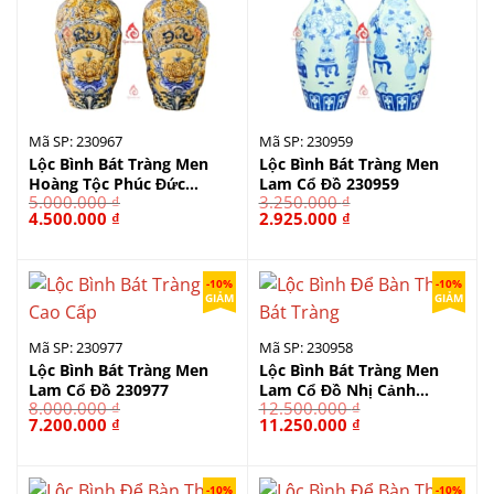
Mã SP: 230967
Mã SP: 230959
Lộc Bình Bát Tràng Men
Lộc Bình Bát Tràng Men
Hoàng Tộc Phúc Đức
Lam Cổ Đồ 230959
5.000.000
₫
3.250.000
₫
230967
Giá
Giá
Giá
Giá
4.500.000
₫
2.925.000
₫
gốc
hiện
gốc
hiện
là:
tại
là:
tại
5.000.000 ₫.
là:
3.250.000 ₫.
là:
4.500.000 ₫.
2.925.000 ₫.
-10%
-10%
GIẢM
GIẢM
Mã SP: 230977
Mã SP: 230958
Lộc Bình Bát Tràng Men
Lộc Bình Bát Tràng Men
Lam Cổ Đồ 230977
Lam Cổ Đồ Nhị Cảnh
8.000.000
₫
12.500.000
₫
230958
Giá
Giá
Giá
Giá
7.200.000
₫
11.250.000
₫
gốc
hiện
gốc
hiện
là:
tại
là:
tại
8.000.000 ₫.
là:
12.500.000 ₫.
là:
7.200.000 ₫.
11.250.000 ₫.
-10%
-10%