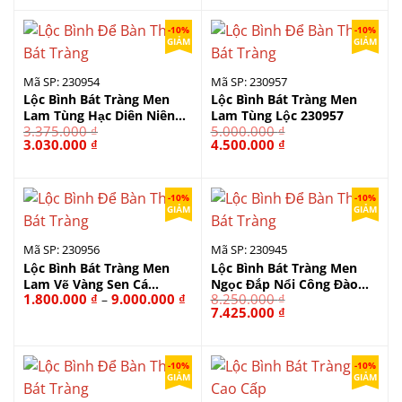
2.875.000 ₫.
là:
12.500.000 ₫.
là:
2.580.000 ₫.
11.250.000 ₫.
-10%
-10%
GIẢM
GIẢM
Mã SP: 230954
Mã SP: 230957
Lộc Bình Bát Tràng Men
Lộc Bình Bát Tràng Men
Lam Tùng Hạc Diên Niên
Lam Tùng Lộc 230957
3.375.000
₫
5.000.000
₫
230954
Giá
Giá
Giá
Giá
3.030.000
₫
4.500.000
₫
gốc
hiện
gốc
hiện
là:
tại
là:
tại
3.375.000 ₫.
là:
5.000.000 ₫.
là:
3.030.000 ₫.
4.500.000 ₫.
-10%
-10%
GIẢM
GIẢM
Mã SP: 230956
Mã SP: 230945
Lộc Bình Bát Tràng Men
Lộc Bình Bát Tràng Men
Lam Vẽ Vàng Sen Cá
Ngọc Đắp Nổi Công Đào
Khoảng
1.800.000
₫
9.000.000
₫
8.250.000
₫
–
230956
230945
giá:
Giá
Giá
7.425.000
₫
từ
gốc
hiện
1.800.000 ₫
là:
tại
đến
8.250.000 ₫.
là:
9.000.000 ₫
7.425.000 ₫.
-10%
-10%
GIẢM
GIẢM