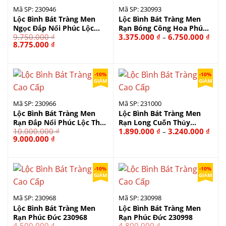
Mã SP: 230946
Mã SP: 230993
Lộc Bình Bát Tràng Men
Lộc Bình Bát Tràng Men
Ngọc Đắp Nổi Phúc Lộc
Rạn Bóng Công Hoa Phú
Kho
9.750.000
₫
3.375.000
₫
6.750.000
₫
–
Thọ 230946
Quý 230993
giá:
Giá
Giá
8.775.000
₫
từ
gốc
hiện
3.37
là:
tại
đến
9.750.000 ₫.
là:
6.75
8.775.000 ₫.
-10%
-10%
GIẢM
GIẢM
Mã SP: 230966
Mã SP: 231000
Lộc Bình Bát Tràng Men
Lộc Bình Bát Tràng Men
Rạn Đắp Nổi Phúc Lộc Thọ
Rạn Long Cuốn Thủy
Kho
10.000.000
₫
1.890.000
₫
3.240.000
₫
–
230966
231000
giá:
Giá
Giá
9.000.000
₫
từ
gốc
hiện
1.89
là:
tại
đến
10.000.000 ₫.
là:
3.24
9.000.000 ₫.
-10%
-10%
GIẢM
GIẢM
Mã SP: 230968
Mã SP: 230998
Lộc Bình Bát Tràng Men
Lộc Bình Bát Tràng Men
Rạn Phúc Đức 230968
Rạn Phúc Đức 230998
4.500.000
₫
4.800.000
₫