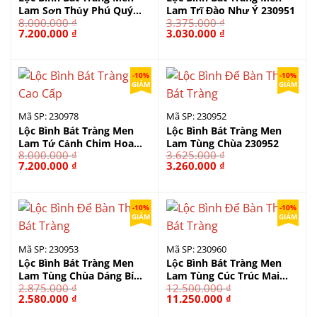
Lam Sơn Thủy Phú Quý
Lam Trĩ Đào Như Ý 230951
8.000.000
₫
3.375.000
₫
Trường Thọ 230980
Giá
Giá
Giá
Giá
7.200.000
₫
3.030.000
₫
gốc
hiện
gốc
hiện
là:
tại
là:
tại
8.000.000 ₫.
là:
3.375.000 ₫.
là:
7.200.000 ₫.
3.030.000 ₫.
-10%
-10%
GIẢM
GIẢM
Mã SP: 230978
Mã SP: 230952
Lộc Bình Bát Tràng Men
Lộc Bình Bát Tràng Men
Lam Tứ Cảnh Chim Hoa
Lam Tùng Chùa 230952
8.000.000
₫
3.625.000
₫
230978
Giá
Giá
Giá
Giá
7.200.000
₫
3.260.000
₫
gốc
hiện
gốc
hiện
là:
tại
là:
tại
8.000.000 ₫.
là:
3.625.000 ₫.
là:
7.200.000 ₫.
3.260.000 ₫.
-10%
-10%
GIẢM
GIẢM
Mã SP: 230953
Mã SP: 230960
Lộc Bình Bát Tràng Men
Lộc Bình Bát Tràng Men
Lam Tùng Chùa Dáng Bí
Lam Tùng Cúc Trúc Mai
2.875.000
₫
12.500.000
₫
230953
230960
Giá
Giá
Giá
Giá
2.580.000
₫
11.250.000
₫
gốc
hiện
gốc
hiện
là:
tại
là:
tại