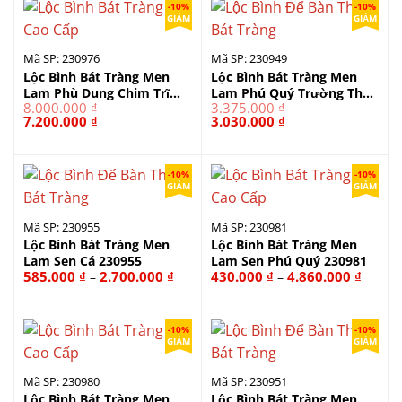
-10%
-10%
GIẢM
GIẢM
Mã SP: 230976
Mã SP: 230949
Lộc Bình Bát Tràng Men
Lộc Bình Bát Tràng Men
Lam Phù Dung Chim Trĩ
Lam Phú Quý Trường Thọ
8.000.000
₫
3.375.000
₫
230976
230949
Giá
Giá
Giá
Giá
7.200.000
₫
3.030.000
₫
gốc
hiện
gốc
hiện
là:
tại
là:
tại
8.000.000 ₫.
là:
3.375.000 ₫.
là:
7.200.000 ₫.
3.030.000 ₫.
-10%
-10%
GIẢM
GIẢM
Mã SP: 230955
Mã SP: 230981
Lộc Bình Bát Tràng Men
Lộc Bình Bát Tràng Men
Lam Sen Cá 230955
Lam Sen Phú Quý 230981
Khoảng
Khoản
585.000
₫
2.700.000
₫
430.000
₫
4.860.000
₫
–
–
giá:
giá:
từ
từ
585.000 ₫
430.00
đến
đến
-10%
-10%
2.700.000 ₫
4.860.
GIẢM
GIẢM
Mã SP: 230980
Mã SP: 230951
Lộc Bình Bát Tràng Men
Lộc Bình Bát Tràng Men