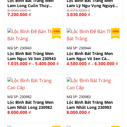
Lộc Bình Bát Tràng Men
Lộc Bình Bát Tràng Men
Lam Long Cuốn Thủy
Lam Lý Ngư Vọng Nguyệt
8.000.000
₫
3.375.000
₫
230975
230950
Giá
Giá
Giá
Giá
7.200.000
₫
3.030.000
₫
gốc
hiện
gốc
hiện
là:
tại
là:
tại
8.000.000 ₫.
là:
3.375.000 ₫.
là:
7.200.000 ₫.
3.030.000 ₫.
-10%
-10%
GIẢM
GIẢM
Mã SP: 230943
Mã SP: 230944
Lộc Bình Bát Tràng Men
Lộc Bình Bát Tràng Men
Lam Ngọc Vẽ Sen 230943
Lam Ngọc Vẽ Sen Cá
Khoảng
Kho
1.035.000
₫
5.400.000
₫
4.500.000
₫
6.300.000
₫
–
–
230944
giá:
giá:
từ
từ
1.035.000 ₫
4.50
đến
đến
5.400.000 ₫
6.30
Mã SP: 230982
Mã SP: 230983
Lộc Bình Bát Tràng Men
Lộc Bình Bát Tràng Men
Lam Nhất Long 230982
Lam Nhất Long 230983
8.000.000
₫
8.000.000
₫