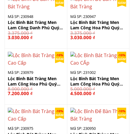
GIẢM
GIẢM
Mã SP: 230948
Mã SP: 230947
Lộc Bình Bát Tràng Men
Lộc Bình Bát Tràng Men
Lam Công Danh Phú Quý
Lam Công Hoa Phú Quý
3.375.000
₫
3.375.000
₫
230948
230947
Giá
Giá
Giá
Giá
3.030.000
₫
3.030.000
₫
gốc
hiện
gốc
hiện
là:
tại
là:
tại
3.375.000 ₫.
là:
3.375.000 ₫.
là:
3.030.000 ₫.
3.030.000 ₫.
-10%
-10%
GIẢM
GIẢM
Mã SP: 230979
Mã SP: 231002
Lộc Bình Bát Tràng Men
Lộc Bình Bát Tràng Men
Lam Công Hoa Phú Quý
Lam Công Hoa Phú Quý
8.000.000
₫
5.000.000
₫
230979
231002
Giá
Giá
Giá
Giá
7.200.000
₫
4.500.000
₫
gốc
hiện
gốc
hiện
là:
tại
là:
tại
8.000.000 ₫.
là:
5.000.000 ₫.
là:
7.200.000 ₫.
4.500.000 ₫.
-10%
-10%
GIẢM
GIẢM
Mã SP: 230975
Mã SP: 230950