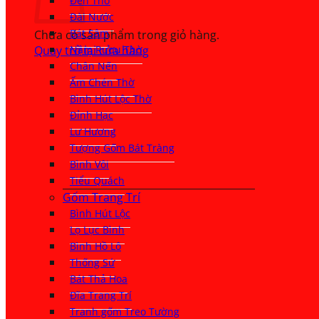
Đèn Thờ
Đài Nước
Bát Sâm
Chưa có sản phẩm trong giỏ hàng.
Quay trở lại cửa hàng
Nậm Rượu Thờ
Chân Nến
Ấm Chén Thờ
Bình Hút Lộc Thờ
Đỉnh Hạc
Lư Hương
Tượng Gốm Bát Tràng
Bình Vôi
Tiểu Quách
Gốm Trang Trí
Bình Hút Lộc
Lọ Lục Bình
Bình Hồ Lô
Thống Sứ
Bát Thả Hoa
Đĩa Trang Trí
Tranh gốm Treo Tường