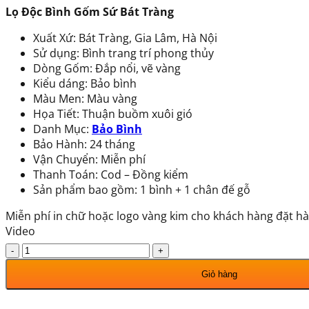
Lọ Độc Bình Gốm Sứ Bát Tràng
là:
tại
30.800.000 ₫.
là:
Xuất Xứ: Bát Tràng, Gia Lâm, Hà Nội
27.700.000 ₫.
Sử dụng: Bình trang trí phong thủy
Dòng Gốm: Đắp nổi, vẽ vàng
Kiểu dáng: Bảo bình
Màu Men: Màu vàng
Họa Tiết: Thuận buồm xuôi gió
Danh Mục:
Bảo Bình
Bảo Hành: 24 tháng
Vận Chuyển: Miễn phí
Thanh Toán: Cod – Đồng kiểm
Sản phẩm bao gồm: 1 bình + 1 chân đế gỗ
Miễn phí in chữ hoặc logo vàng kim cho khách hàng đặt hà
Video
Lọ
Độc
Giỏ hàng
Bình
Gốm