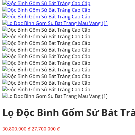
Lọ Độc Bình Gốm Sứ Bát Tr
Giá
Giá
30.800.000
₫
27.700.000
₫
gốc
hiện