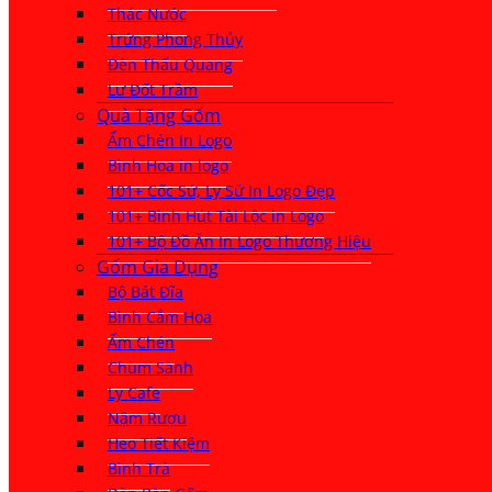
Thác Nước
Trứng Phong Thủy
Đèn Thấu Quang
Lư Đốt Trầm
Quà Tặng Gốm
Ấm Chén In Logo
Bình Hoa in logo
101+ Cốc Sứ, Ly Sứ In Logo Đẹp
101+ Bình Hút Tài Lộc in Logo
101+ Bộ Đồ Ăn In Logo Thương Hiệu
Gốm Gia Dụng
Bộ Bát Đĩa
Bình Cắm Hoa
Ấm Chén
Chum Sành
Ly Cafe
Nậm Rượu
Heo Tiết Kiệm
Bình Trà