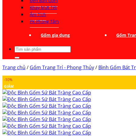
Đèn Bàn Gốm
Khay Mứt Tết
Ấm Tích
PK Phòng Tắm
Gốm gia dụng
Gốm Tran
Tìm
kiếm:
Trang chủ
/
Gốm Trang Trí - Phong Thủy
/
Bình Gốm Bát T
-10%
GIẢM