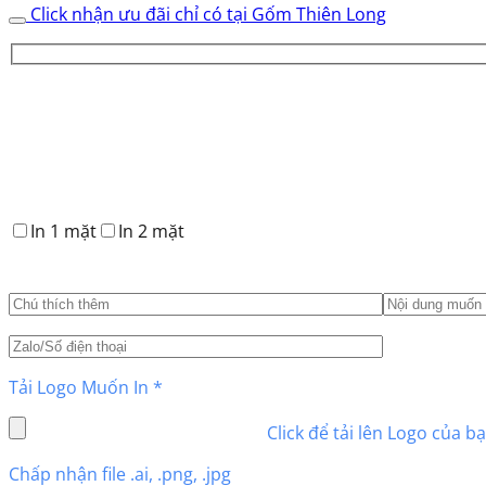
Sứ
Click nhận ưu đãi chỉ có tại Gốm Thiên Long
Bát
Tràng
Màu
Vàng
Thuận
Buồm
Xuôi
Gió
231214
In 1 mặt
In 2 mặt
số
lượng
Tải Logo Muốn In
*
Click để tải lên Logo của b
Chấp nhận file .ai, .png, .jpg