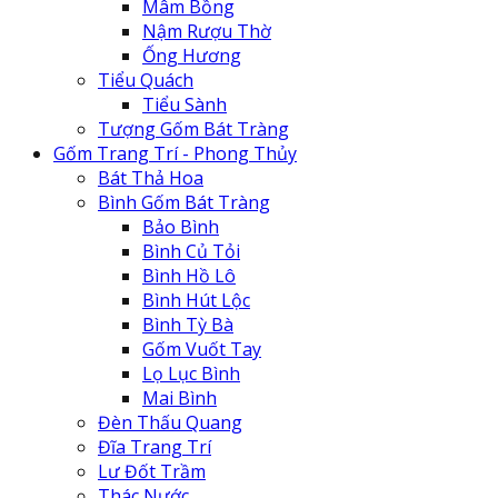
Mâm Bồng
Nậm Rượu Thờ
Ống Hương
Tiểu Quách
Tiểu Sành
Tượng Gốm Bát Tràng
Gốm Trang Trí - Phong Thủy
Bát Thả Hoa
Bình Gốm Bát Tràng
Bảo Bình
Bình Củ Tỏi
Bình Hồ Lô
Bình Hút Lộc
Bình Tỳ Bà
Gốm Vuốt Tay
Lọ Lục Bình
Mai Bình
Đèn Thấu Quang
Đĩa Trang Trí
Lư Đốt Trầm
Thác Nước