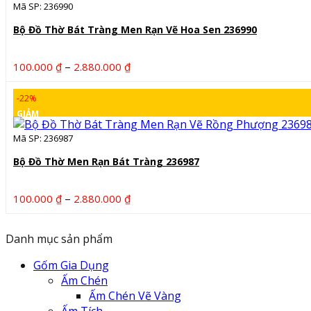
Mã SP: 236990
Bộ Đồ Thờ Bát Tràng Men Rạn Vẽ Hoa Sen 236990
Khoảng
–
100.000
₫
2.880.000
₫
giá:
từ
-22%
100.000 ₫
GIẢM
đến
Mã SP: 236987
2.880.000 ₫
Bộ Đồ Thờ Men Rạn Bát Tràng 236987
Khoảng
–
100.000
₫
2.880.000
₫
giá:
từ
Danh mục sản phẩm
100.000 ₫
đến
Gốm Gia Dụng
2.880.000 ₫
Ấm Chén
Ấm Chén Vẽ Vàng