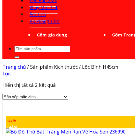
Đèn Bàn Gốm
Khay Mứt Tết
Ấm Tích
PK Phòng Tắm
Gốm gia dụng
Gốm Trang
Tìm
kiếm:
Trang chủ
/
Sản phẩm Kích thước
/
Lộc Bình H45cm
Lọc
Hiển thị tất cả 2 kết quả
-22%
GIẢM