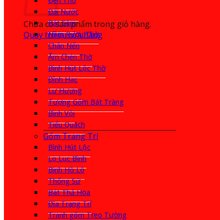
Đèn Thờ
Đài Nước
Bát Sâm
Chưa có sản phẩm trong giỏ hàng.
Quay trở lại cửa hàng
Nậm Rượu Thờ
Chân Nến
Ấm Chén Thờ
Bình Hút Lộc Thờ
Đỉnh Hạc
Lư Hương
Tượng Gốm Bát Tràng
Bình Vôi
Tiểu Quách
Gốm Trang Trí
Bình Hút Lộc
Lọ Lục Bình
Bình Hồ Lô
Thống Sứ
Bát Thả Hoa
Đĩa Trang Trí
Tranh gốm Treo Tường