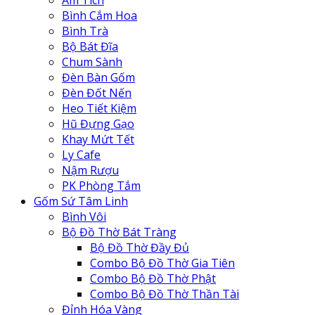
Ấm Tích
Bình Cắm Hoa
Bình Trà
Bộ Bát Đĩa
Chum Sành
Đèn Bàn Gốm
Đèn Đốt Nến
Heo Tiết Kiệm
Hũ Đựng Gạo
Khay Mứt Tết
Ly Cafe
Nậm Rượu
PK Phòng Tắm
Gốm Sứ Tâm Linh
Bình Vôi
Bộ Đồ Thờ Bát Tràng
Bộ Đồ Thờ Đầy Đủ
Combo Bộ Đồ Thờ Gia Tiên
Combo Bộ Đồ Thờ Phật
Combo Bộ Đồ Thờ Thần Tài
Đỉnh Hóa Vàng