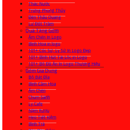
Thác Nước
Trứng Phong Thủy
Đèn Thấu Quang
Lư Đốt Trầm
Quà Tặng Gốm
Ấm Chén In Logo
Bình Hoa in logo
101+ Cốc Sứ, Ly Sứ In Logo Đẹp
101+ Bình Hút Tài Lộc in Logo
101+ Bộ Đồ Ăn In Logo Thương Hiệu
Gốm Gia Dụng
Bộ Bát Đĩa
Bình Cắm Hoa
Ấm Chén
Chum Sành
Ly Cafe
Nậm Rượu
Heo Tiết Kiệm
Bình Trà