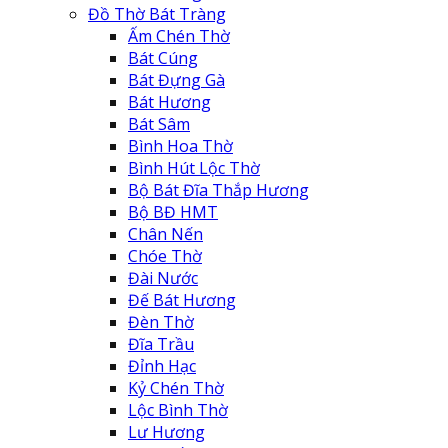
Đồ Thờ Bát Tràng
Ấm Chén Thờ
Bát Cúng
Bát Đựng Gà
Bát Hương
Bát Sâm
Bình Hoa Thờ
Bình Hút Lộc Thờ
Bộ Bát Đĩa Thắp Hương
Bộ BĐ HMT
Chân Nến
Chóe Thờ
Đài Nước
Đế Bát Hương
Đèn Thờ
Đĩa Trầu
Đỉnh Hạc
Kỷ Chén Thờ
Lộc Bình Thờ
Lư Hương