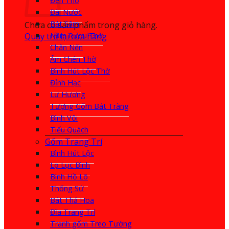
Đèn Thờ
Đài Nước
Bát Sâm
Chưa có sản phẩm trong giỏ hàng.
Quay trở lại cửa hàng
Nậm Rượu Thờ
Chân Nến
Ấm Chén Thờ
Bình Hút Lộc Thờ
Đỉnh Hạc
Lư Hương
Tượng Gốm Bát Tràng
Bình Vôi
Tiểu Quách
Gốm Trang Trí
Bình Hút Lộc
Lọ Lục Bình
Bình Hồ Lô
Thống Sứ
Bát Thả Hoa
Đĩa Trang Trí
Tranh gốm Treo Tường