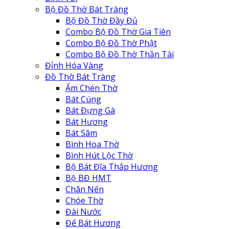
Bộ Đồ Thờ Bát Tràng
Bộ Đồ Thờ Đầy Đủ
Combo Bộ Đồ Thờ Gia Tiên
Combo Bộ Đồ Thờ Phật
Combo Bộ Đồ Thờ Thần Tài
Đỉnh Hóa Vàng
Đồ Thờ Bát Tràng
Ấm Chén Thờ
Bát Cúng
Bát Đựng Gà
Bát Hương
Bát Sâm
Bình Hoa Thờ
Bình Hút Lộc Thờ
Bộ Bát Đĩa Thắp Hương
Bộ BĐ HMT
Chân Nến
Chóe Thờ
Đài Nước
Đế Bát Hương