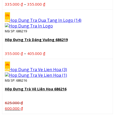
Khoảng
–
335.000
₫
355.000
₫
giá:
từ
-5%
335.000 ₫
GIẢM
đến
Mã SP: 686219
355.000 ₫
Hộp Đựng Trà Dáng Vuông 686219
Khoảng
–
355.000
₫
405.000
₫
giá:
từ
-4%
355.000 ₫
GIẢM
đến
Mã SP: 686216
405.000 ₫
Hộp Đựng Trà Vẽ Liên Hoa 686216
625.000
₫
Giá
Giá
600.000
₫
gốc
hiện