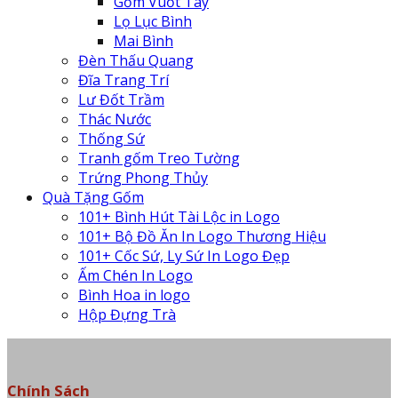
Gốm Vuốt Tay
Lọ Lục Bình
Mai Bình
Đèn Thấu Quang
Đĩa Trang Trí
Lư Đốt Trầm
Thác Nước
Thống Sứ
Tranh gốm Treo Tường
Trứng Phong Thủy
Quà Tặng Gốm
101+ Bình Hút Tài Lộc in Logo
101+ Bộ Đồ Ăn In Logo Thương Hiệu
101+ Cốc Sứ, Ly Sứ In Logo Đẹp
Ấm Chén In Logo
Bình Hoa in logo
Hộp Đựng Trà
Chính Sách