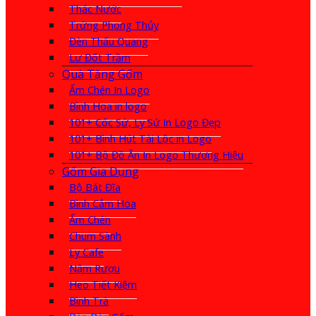
Thác Nước
Trứng Phong Thủy
Đèn Thấu Quang
Lư Đốt Trầm
Quà Tặng Gốm
Ấm Chén In Logo
Bình Hoa in logo
101+ Cốc Sứ, Ly Sứ In Logo Đẹp
101+ Bình Hút Tài Lộc in Logo
101+ Bộ Đồ Ăn In Logo Thương Hiệu
Gốm Gia Dụng
Bộ Bát Đĩa
Bình Cắm Hoa
Ấm Chén
Chum Sành
Ly Cafe
Nậm Rượu
Heo Tiết Kiệm
Bình Trà