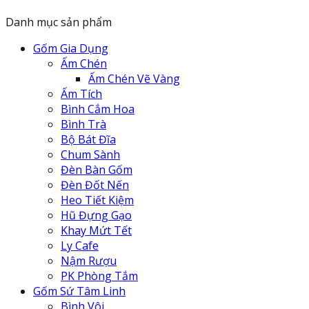
là:
tại
Danh mục sản phẩm
625.000 ₫.
là:
600.000 ₫.
Gốm Gia Dụng
Ấm Chén
Ấm Chén Vẽ Vàng
Ấm Tích
Bình Cắm Hoa
Bình Trà
Bộ Bát Đĩa
Chum Sành
Đèn Bàn Gốm
Đèn Đốt Nến
Heo Tiết Kiệm
Hũ Đựng Gạo
Khay Mứt Tết
Ly Cafe
Nậm Rượu
PK Phòng Tắm
Gốm Sứ Tâm Linh
Bình Vôi