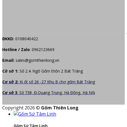
ĐKKD:
0108040422
Hotline / Zalo
:
0962123669
Email:
sales@gomthienlong.vn
Cở sở 1:
Số 2 A Ngõ Gốm thôn 2 Bát Tràng
Cơ sở 2:
Ki ốt số 26 -27 Khu B chợ gốm Bát Tràng
Cơ sở 3
: Số 738, Đ.Quang Trung, Hà Đông, Hà Nội
Copyright 2026 ©
Gốm Thiên Long
Gốm Sứ Tâm Linh