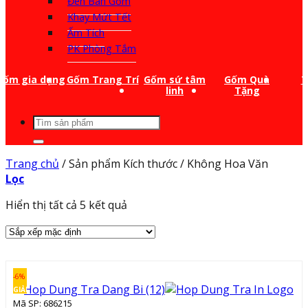
Đèn Bàn Gốm
Khay Mứt Tết
Ấm Tích
PK Phòng Tắm
Gốm gia dụng
Gốm Trang Trí
Gốm sứ tâm
Gốm Quà
T
linh
Tặng
Tìm
kiếm:
Trang chủ
/
Sản phẩm Kích thước
/
Không Hoa Văn
Lọc
Hiển thị tất cả 5 kết quả
-6%
GIẢM
Mã SP: 686215