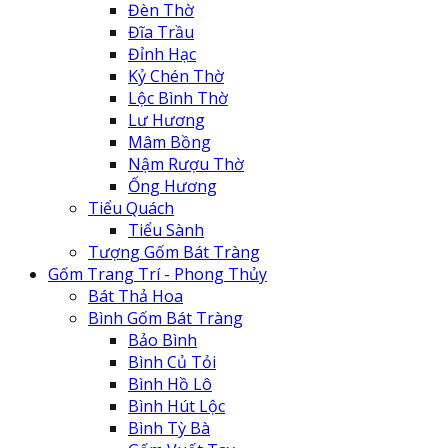
Đèn Thờ
Đĩa Trầu
Đỉnh Hạc
Kỷ Chén Thờ
Lộc Bình Thờ
Lư Hương
Mâm Bồng
Nậm Rượu Thờ
Ống Hương
Tiểu Quách
Tiểu Sành
Tượng Gốm Bát Tràng
Gốm Trang Trí - Phong Thủy
Bát Thả Hoa
Bình Gốm Bát Tràng
Bảo Bình
Bình Củ Tỏi
Bình Hồ Lô
Bình Hút Lộc
Bình Tỳ Bà