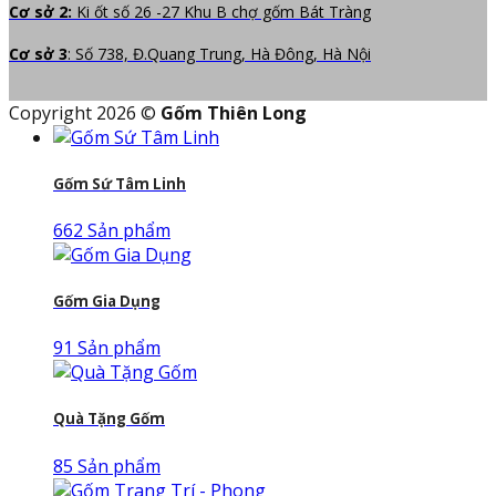
Cơ sở 2:
Ki ốt số 26 -27 Khu B chợ gốm Bát Tràng
Cơ sở 3
: Số 738, Đ.Quang Trung, Hà Đông, Hà Nội
Copyright 2026 ©
Gốm Thiên Long
Gốm Sứ Tâm Linh
662 Sản phẩm
Gốm Gia Dụng
91 Sản phẩm
Quà Tặng Gốm
85 Sản phẩm