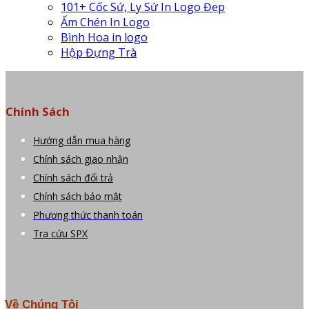
101+ Cốc Sứ, Ly Sứ In Logo Đẹp
Ấm Chén In Logo
Bình Hoa in logo
Hộp Đựng Trà
Chính Sách
Hướng dẫn mua hàng
Chính sách giao nhận
Chính sách đổi trả
Chính sách bảo mật
Phương thức thanh toán
Tra cứu SPX
Về Chúng Tôi