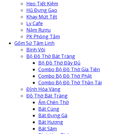
Heo Tiết Kiệm
Hũ Đựng Gạo
Khay Mứt Tết
Ly Cafe
Nậm Rượu
PK Phòng Tắm
Gốm Sứ Tâm Linh
Bình Vôi
Bộ Đồ Thờ Bát Tràng
Bộ Đồ Thờ Đầy Đủ
Combo Bộ Đồ Thờ Gia Tiên
Combo Bộ Đồ Thờ Phật
Combo Bộ Đồ Thờ Thần Tài
Đỉnh Hóa Vàng
Đồ Thờ Bát Tràng
Ấm Chén Thờ
Bát Cúng
Bát Đựng Gà
Bát Hương
Bát Sâm