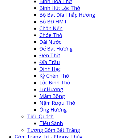
Bình Hoa Thờ
Bình Hút Lộc Thờ
Bộ Bát Đĩa Thắp Hương
Bộ BĐ HMT
Chân Nến
Chóe Thờ
Đài Nước
Đế Bát Hương
Đèn Thờ
Đĩa Trầu
Đỉnh Hạc
Kỷ Chén Thờ
Lộc Bình Thờ
Lư Hương
Mâm Bồng
Nậm Rượu Thờ
Ống Hương
Tiểu Quách
Tiểu Sành
Tượng Gốm Bát Tràng
Gốm Trang Trí - Phong Thủy