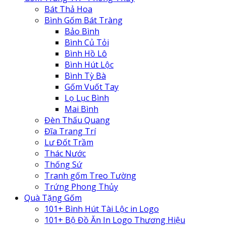
Bát Thả Hoa
Bình Gốm Bát Tràng
Bảo Bình
Bình Củ Tỏi
Bình Hồ Lô
Bình Hút Lộc
Bình Tỳ Bà
Gốm Vuốt Tay
Lọ Lục Bình
Mai Bình
Đèn Thấu Quang
Đĩa Trang Trí
Lư Đốt Trầm
Thác Nước
Thống Sứ
Tranh gốm Treo Tường
Trứng Phong Thủy
Quà Tặng Gốm
101+ Bình Hút Tài Lộc in Logo
101+ Bộ Đồ Ăn In Logo Thương Hiệu