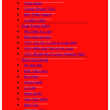
Thác Nước
Trứng Phong Thủy
Đèn Thấu Quang
Lư Đốt Trầm
Quà Tặng Gốm
Ấm Chén In Logo
Bình Hoa in logo
101+ Cốc Sứ, Ly Sứ In Logo Đẹp
101+ Bình Hút Tài Lộc in Logo
101+ Bộ Đồ Ăn In Logo Thương Hiệu
Gốm Gia Dụng
Bộ Bát Đĩa
Bình Cắm Hoa
Ấm Chén
Chum Sành
Ly Cafe
Nậm Rượu
Heo Tiết Kiệm
Bình Trà