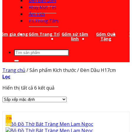
Đèn Bàn Gốm
Khay Mứt Tết
Ấm Tích
PK Phòng Tắm
Gốm gia dụng
Gốm Trang Trí
Gốm sứ tâm
Gốm Quà
T
linh
Tặng
Tìm
kiếm:
Trang chủ
/
Sản phẩm Kích thước
/
Đèn Dầu H17cm
Lọc
Hiển thị tất cả 6 kết quả
-13%
GIẢM