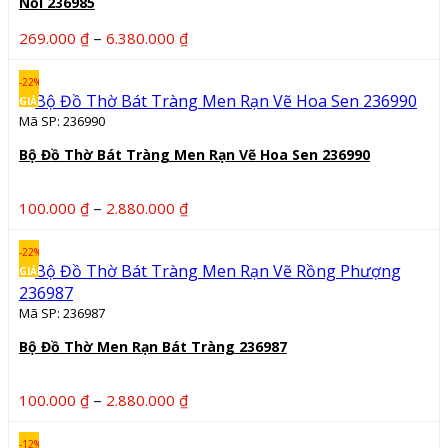
Nổi 236985
Khoảng
–
269.000
₫
6.380.000
₫
giá:
từ
-22%
269.000 ₫
GIẢM
Mã SP: 236990
đến
6.380.000 ₫
Bộ Đồ Thờ Bát Tràng Men Rạn Vẽ Hoa Sen 236990
Khoảng
–
100.000
₫
2.880.000
₫
giá:
từ
-22%
100.000 ₫
GIẢM
đến
Mã SP: 236987
2.880.000 ₫
Bộ Đồ Thờ Men Rạn Bát Tràng 236987
Khoảng
–
100.000
₫
2.880.000
₫
giá:
từ
-12%