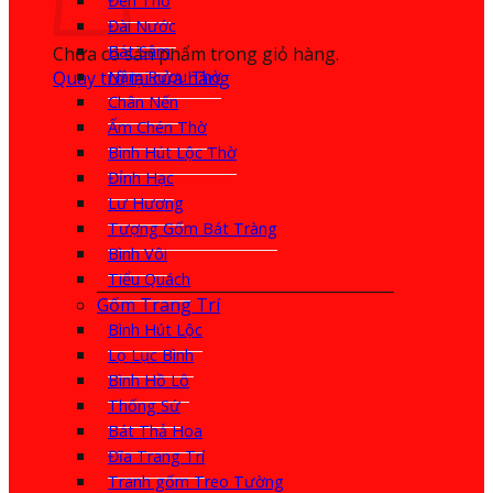
Đèn Thờ
Đài Nước
Bát Sâm
Chưa có sản phẩm trong giỏ hàng.
Quay trở lại cửa hàng
Nậm Rượu Thờ
Chân Nến
Ấm Chén Thờ
Bình Hút Lộc Thờ
Đỉnh Hạc
Lư Hương
Tượng Gốm Bát Tràng
Bình Vôi
Tiểu Quách
Gốm Trang Trí
Bình Hút Lộc
Lọ Lục Bình
Bình Hồ Lô
Thống Sứ
Bát Thả Hoa
Đĩa Trang Trí
Tranh gốm Treo Tường