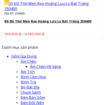
100.000 ₫
GIẢM
đến
Mã SP: 250400
2.880.000 ₫
Bộ Đồ Thờ Men Rạn Hoàng Lưu Ly Bát Tràng 250400
Khoảng
–
269.000
₫
6.380.000
₫
giá:
từ
Danh mục sản phẩm
269.000 ₫
đến
Gốm Gia Dụng
6.380.000 ₫
Ấm Chén
Ấm Chén Vẽ Vàng
Ấm Tích
Bình Cắm Hoa
Bình Trà
Bộ Bát Đĩa
Chum Sành
Đèn Bàn Gốm
Đèn Đốt Nến