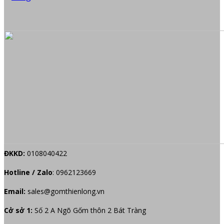
ĐKKD:
0108040422
Hotline / Zalo
:
0962123669
Email:
sales@gomthienlong.vn
Cở sở 1:
Số 2 A Ngõ Gốm thôn 2 Bát Tràng