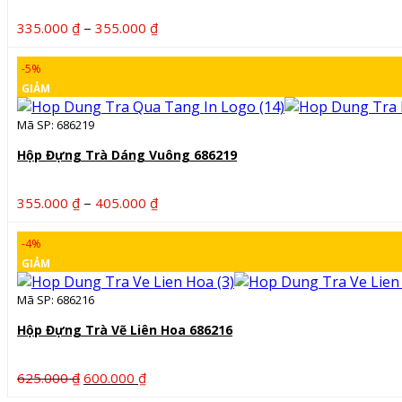
Khoảng
–
335.000
₫
355.000
₫
giá:
từ
-5%
335.000 ₫
GIẢM
đến
355.000 ₫
Mã SP: 686219
Hộp Đựng Trà Dáng Vuông 686219
Khoảng
–
355.000
₫
405.000
₫
giá:
từ
-4%
355.000 ₫
GIẢM
đến
405.000 ₫
Mã SP: 686216
Hộp Đựng Trà Vẽ Liên Hoa 686216
Giá
Giá
625.000
₫
600.000
₫
gốc
hiện