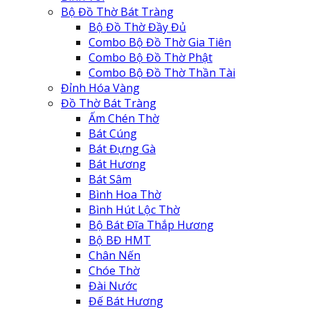
Bộ Đồ Thờ Bát Tràng
Bộ Đồ Thờ Đầy Đủ
Combo Bộ Đồ Thờ Gia Tiên
Combo Bộ Đồ Thờ Phật
Combo Bộ Đồ Thờ Thần Tài
Đỉnh Hóa Vàng
Đồ Thờ Bát Tràng
Ấm Chén Thờ
Bát Cúng
Bát Đựng Gà
Bát Hương
Bát Sâm
Bình Hoa Thờ
Bình Hút Lộc Thờ
Bộ Bát Đĩa Thắp Hương
Bộ BĐ HMT
Chân Nến
Chóe Thờ
Đài Nước
Đế Bát Hương