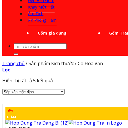
Đèn Bàn Gốm
Khay Mứt Tết
Ấm Tích
PK Phòng Tắm
Gốm gia dụng
Gốm Tran
Tìm
kiếm:
Trang chủ
/
Sản phẩm Kích thước
/
Có Hoa Văn
Lọc
Hiển thị tất cả 5 kết quả
-6%
GIẢM