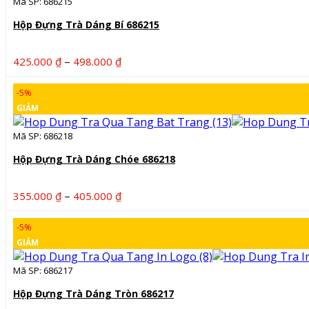
Mã SP: 686215
Hộp Đựng Trà Dáng Bí 686215
Khoảng
–
425.000
₫
498.000
₫
giá:
từ
-5%
425.000 ₫
GIẢM
đến
498.000 ₫
Mã SP: 686218
Hộp Đựng Trà Dáng Chóe 686218
Khoảng
–
355.000
₫
405.000
₫
giá:
từ
-5%
355.000 ₫
GIẢM
đến
405.000 ₫
Mã SP: 686217
Hộp Đựng Trà Dáng Tròn 686217