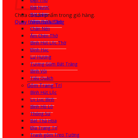
Đèn Thờ
Đài Nước
Bát Sâm
Chưa có sản phẩm trong giỏ hàng.
Quay trở lại cửa hàng
Nậm Rượu Thờ
Chân Nến
Ấm Chén Thờ
Bình Hút Lộc Thờ
Đỉnh Hạc
Lư Hương
Tượng Gốm Bát Tràng
Bình Vôi
Tiểu Quách
Gốm Trang Trí
Bình Hút Lộc
Lọ Lục Bình
Bình Hồ Lô
Thống Sứ
Bát Thả Hoa
Đĩa Trang Trí
Tranh gốm Treo Tường