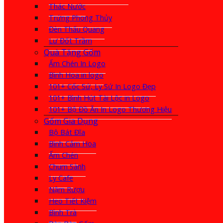
Thác Nước
Trứng Phong Thủy
Đèn Thấu Quang
Lư Đốt Trầm
Quà Tặng Gốm
Ấm Chén In Logo
Bình Hoa in logo
101+ Cốc Sứ, Ly Sứ In Logo Đẹp
101+ Bình Hút Tài Lộc in Logo
101+ Bộ Đồ Ăn In Logo Thương Hiệu
Gốm Gia Dụng
Bộ Bát Đĩa
Bình Cắm Hoa
Ấm Chén
Chum Sành
Ly Cafe
Nậm Rượu
Heo Tiết Kiệm
Bình Trà