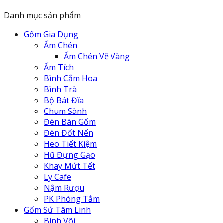
là:
tại
Danh mục sản phẩm
625.000 ₫.
là:
600.000 ₫.
Gốm Gia Dụng
Ấm Chén
Ấm Chén Vẽ Vàng
Ấm Tích
Bình Cắm Hoa
Bình Trà
Bộ Bát Đĩa
Chum Sành
Đèn Bàn Gốm
Đèn Đốt Nến
Heo Tiết Kiệm
Hũ Đựng Gạo
Khay Mứt Tết
Ly Cafe
Nậm Rượu
PK Phòng Tắm
Gốm Sứ Tâm Linh
Bình Vôi