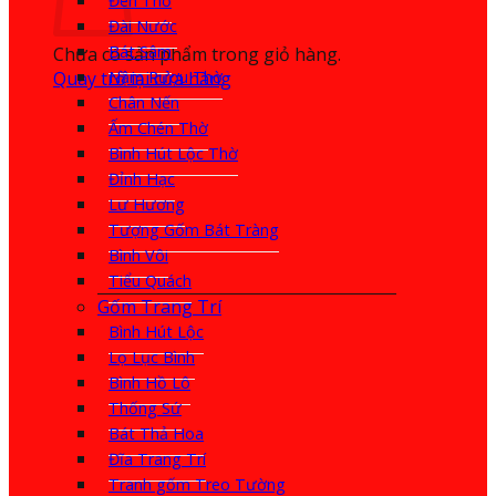
Đèn Thờ
Đài Nước
Bát Sâm
Chưa có sản phẩm trong giỏ hàng.
Quay trở lại cửa hàng
Nậm Rượu Thờ
Chân Nến
Ấm Chén Thờ
Bình Hút Lộc Thờ
Đỉnh Hạc
Lư Hương
Tượng Gốm Bát Tràng
Bình Vôi
Tiểu Quách
Gốm Trang Trí
Bình Hút Lộc
Lọ Lục Bình
Bình Hồ Lô
Thống Sứ
Bát Thả Hoa
Đĩa Trang Trí
Tranh gốm Treo Tường