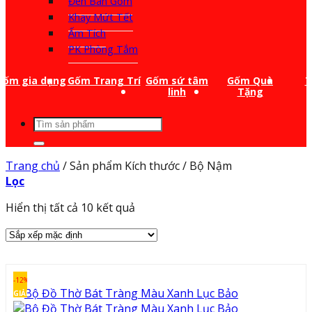
Đèn Bàn Gốm
Khay Mứt Tết
Ấm Tích
PK Phòng Tắm
Gốm gia dụng
Gốm Trang Trí
Gốm sứ tâm
Gốm Quà
T
linh
Tặng
Tìm
kiếm:
Trang chủ
/
Sản phẩm Kích thước
/
Bộ Nậm
Lọc
Hiển thị tất cả 10 kết quả
-12%
GIẢM