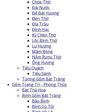
Chóe Thờ
Đài Nước
Đế Bát Hương
Đèn Thờ
Đĩa Trầu
Đỉnh Hạc
Kỷ Chén Thờ
Lộc Bình Thờ
Lư Hương
Mâm Bồng
Nậm Rượu Thờ
Ống Hương
Tiểu Quách
Tiểu Sành
Tượng Gốm Bát Tràng
Gốm Trang Trí - Phong Thủy
Bát Thả Hoa
Bình Gốm Bát Tràng
Bảo Bình
Bình Củ Tỏi