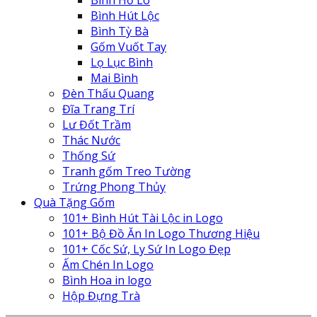
Bình Hồ Lô
Bình Hút Lộc
Bình Tỳ Bà
Gốm Vuốt Tay
Lọ Lục Bình
Mai Bình
Đèn Thấu Quang
Đĩa Trang Trí
Lư Đốt Trầm
Thác Nước
Thống Sứ
Tranh gốm Treo Tường
Trứng Phong Thủy
Quà Tặng Gốm
101+ Bình Hút Tài Lộc in Logo
101+ Bộ Đồ Ăn In Logo Thương Hiệu
101+ Cốc Sứ, Ly Sứ In Logo Đẹp
Ấm Chén In Logo
Bình Hoa in logo
Hộp Đựng Trà