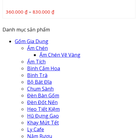
Khoảng
–
360.000
₫
830.000
₫
giá:
từ
Danh mục sản phẩm
360.000 ₫
đến
Gốm Gia Dụng
830.000 ₫
Ấm Chén
Ấm Chén Vẽ Vàng
Ấm Tích
Bình Cắm Hoa
Bình Trà
Bộ Bát Đĩa
Chum Sành
Đèn Bàn Gốm
Đèn Đốt Nến
Heo Tiết Kiệm
Hũ Đựng Gạo
Khay Mứt Tết
Ly Cafe
Nậm Rượu