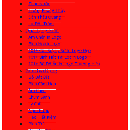
Thác Nước
Trứng Phong Thủy
Đèn Thấu Quang
Lư Đốt Trầm
Quà Tặng Gốm
Ấm Chén In Logo
Bình Hoa in logo
101+ Cốc Sứ, Ly Sứ In Logo Đẹp
101+ Bình Hút Tài Lộc in Logo
101+ Bộ Đồ Ăn In Logo Thương Hiệu
Gốm Gia Dụng
Bộ Bát Đĩa
Bình Cắm Hoa
Ấm Chén
Chum Sành
Ly Cafe
Nậm Rượu
Heo Tiết Kiệm
Bình Trà