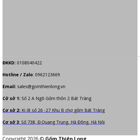
ĐKKD:
0108040422
Hotline / Zalo
:
0962123669
Email:
sales@gomthienlong.vn
Cở sở 1:
Số 2 A Ngõ Gốm thôn 2 Bát Tràng
Cơ sở 2:
Ki ốt số 26 -27 Khu B chợ gốm Bát Tràng
Cơ sở 3
: Số 738, Đ.Quang Trung, Hà Đông, Hà Nội
Copyright 2026 ©
Gốm Thiên Long