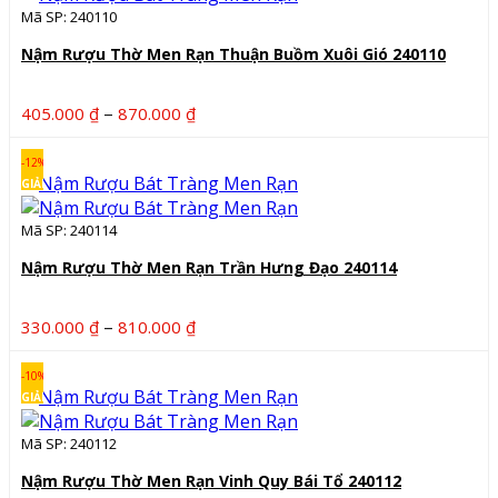
Mã SP: 240110
Nậm Rượu Thờ Men Rạn Thuận Buồm Xuôi Gió 240110
Khoảng
–
405.000
₫
870.000
₫
giá:
từ
-12%
405.000 ₫
GIẢM
đến
Mã SP: 240114
870.000 ₫
Nậm Rượu Thờ Men Rạn Trần Hưng Đạo 240114
Khoảng
–
330.000
₫
810.000
₫
giá:
từ
-10%
330.000 ₫
GIẢM
đến
Mã SP: 240112
810.000 ₫
Nậm Rượu Thờ Men Rạn Vinh Quy Bái Tổ 240112