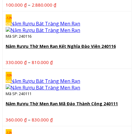
Khoảng
–
100.000
₫
2.880.000
₫
giá:
từ
-12%
100.000 ₫
GIẢM
đến
Mã SP: 240116
2.880.000 ₫
Nậm Rượu Thờ Men Rạn Kết Nghĩa Đào Viên 240116
Khoảng
–
330.000
₫
810.000
₫
giá:
từ
-10%
330.000 ₫
GIẢM
đến
Mã SP: 240111
810.000 ₫
Nậm Rượu Thờ Men Rạn Mã Đáo Thành Công 240111
Khoảng
–
360.000
₫
830.000
₫
giá:
từ
-12%