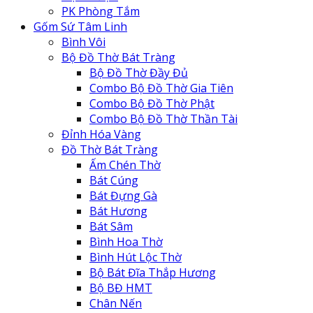
PK Phòng Tắm
Gốm Sứ Tâm Linh
Bình Vôi
Bộ Đồ Thờ Bát Tràng
Bộ Đồ Thờ Đầy Đủ
Combo Bộ Đồ Thờ Gia Tiên
Combo Bộ Đồ Thờ Phật
Combo Bộ Đồ Thờ Thần Tài
Đỉnh Hóa Vàng
Đồ Thờ Bát Tràng
Ấm Chén Thờ
Bát Cúng
Bát Đựng Gà
Bát Hương
Bát Sâm
Bình Hoa Thờ
Bình Hút Lộc Thờ
Bộ Bát Đĩa Thắp Hương
Bộ BĐ HMT
Chân Nến