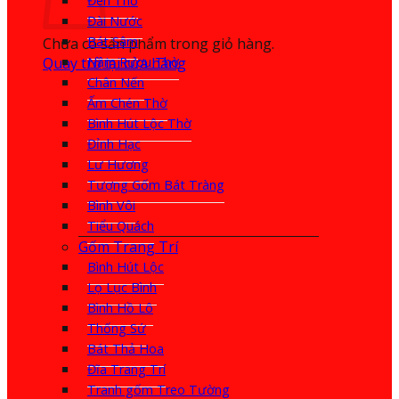
Đèn Thờ
Đài Nước
Bát Sâm
Chưa có sản phẩm trong giỏ hàng.
Quay trở lại cửa hàng
Nậm Rượu Thờ
Chân Nến
Ấm Chén Thờ
Bình Hút Lộc Thờ
Đỉnh Hạc
Lư Hương
Tượng Gốm Bát Tràng
Bình Vôi
Tiểu Quách
Gốm Trang Trí
Bình Hút Lộc
Lọ Lục Bình
Bình Hồ Lô
Thống Sứ
Bát Thả Hoa
Đĩa Trang Trí
Tranh gốm Treo Tường