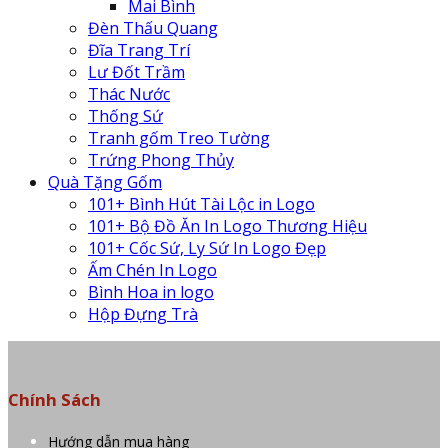
Mai Bình
Đèn Thấu Quang
Đĩa Trang Trí
Lư Đốt Trầm
Thác Nước
Thống Sứ
Tranh gốm Treo Tường
Trứng Phong Thủy
Quà Tặng Gốm
101+ Bình Hút Tài Lộc in Logo
101+ Bộ Đồ Ăn In Logo Thương Hiệu
101+ Cốc Sứ, Ly Sứ In Logo Đẹp
Ấm Chén In Logo
Bình Hoa in logo
Hộp Đựng Trà
Chính Sách
Hướng dẫn mua hàng