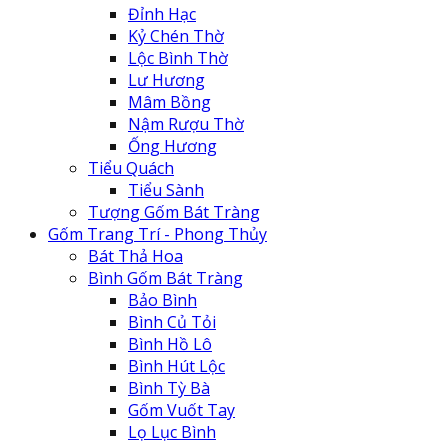
Đỉnh Hạc
Kỷ Chén Thờ
Lộc Bình Thờ
Lư Hương
Mâm Bồng
Nậm Rượu Thờ
Ống Hương
Tiểu Quách
Tiểu Sành
Tượng Gốm Bát Tràng
Gốm Trang Trí - Phong Thủy
Bát Thả Hoa
Bình Gốm Bát Tràng
Bảo Bình
Bình Củ Tỏi
Bình Hồ Lô
Bình Hút Lộc
Bình Tỳ Bà
Gốm Vuốt Tay
Lọ Lục Bình