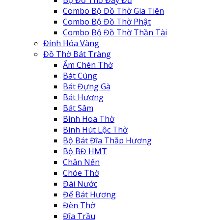
Bộ Đồ Thờ Đầy Đủ
Combo Bộ Đồ Thờ Gia Tiên
Combo Bộ Đồ Thờ Phật
Combo Bộ Đồ Thờ Thần Tài
Đỉnh Hóa Vàng
Đồ Thờ Bát Tràng
Ấm Chén Thờ
Bát Cúng
Bát Đựng Gà
Bát Hương
Bát Sâm
Bình Hoa Thờ
Bình Hút Lộc Thờ
Bộ Bát Đĩa Thắp Hương
Bộ BĐ HMT
Chân Nến
Chóe Thờ
Đài Nước
Đế Bát Hương
Đèn Thờ
Đĩa Trầu