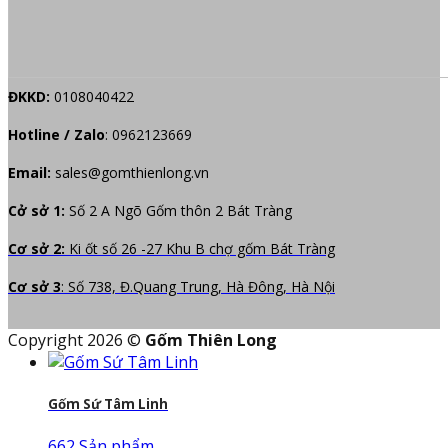
ĐKKD:
0108040422
Hotline / Zalo
:
0962123669
Email:
sales@gomthienlong.vn
Cở sở 1:
Số 2 A Ngõ Gốm thôn 2 Bát Tràng
Cơ sở 2:
Ki ốt số 26 -27 Khu B chợ gốm Bát Tràng
Cơ sở 3
: Số 738, Đ.Quang Trung, Hà Đông, Hà Nội
Copyright 2026 ©
Gốm Thiên Long
Gốm Sứ Tâm Linh
662 Sản phẩm