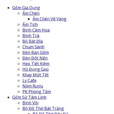
Gốm Gia Dụng
Ấm Chén
Ấm Chén Vẽ Vàng
Ấm Tích
Bình Cắm Hoa
Bình Trà
Bộ Bát Đĩa
Chum Sành
Đèn Bàn Gốm
Đèn Đốt Nến
Heo Tiết Kiệm
Hũ Đựng Gạo
Khay Mứt Tết
Ly Cafe
Nậm Rượu
PK Phòng Tắm
Gốm Sứ Tâm Linh
Bình Vôi
Bộ Đồ Thờ Bát Tràng