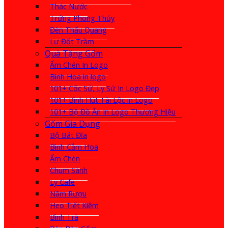
Thác Nước
Trứng Phong Thủy
Đèn Thấu Quang
Lư Đốt Trầm
Quà Tặng Gốm
Ấm Chén In Logo
Bình Hoa in logo
101+ Cốc Sứ, Ly Sứ In Logo Đẹp
101+ Bình Hút Tài Lộc in Logo
101+ Bộ Đồ Ăn In Logo Thương Hiệu
Gốm Gia Dụng
Bộ Bát Đĩa
Bình Cắm Hoa
Ấm Chén
Chum Sành
Ly Cafe
Nậm Rượu
Heo Tiết Kiệm
Bình Trà