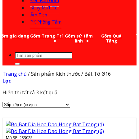
Đèn Bàn Gốm
Khay Mứt Tết
Ấm Tích
PK Phòng Tắm
Gốm gia dụng
Gốm Trang Trí
Gốm sứ tâm
Gốm Quà
T
linh
Tặng
Tìm
kiếm:
Trang chủ
/
Sản phẩm Kích thước
/
Bát Tô Ø16
Lọc
Hiển thị tất cả 3 kết quả
Mã SP: 233025