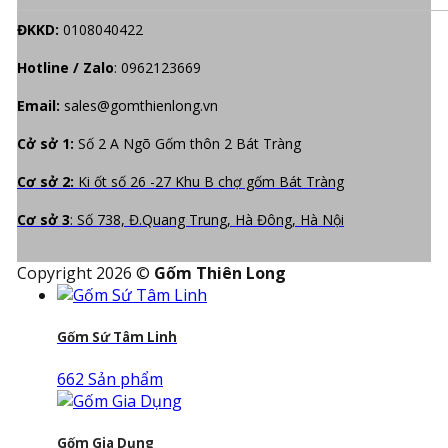
ĐKKD:
0108040422
Hotline / Zalo
:
0962123669
Email:
sales@gomthienlong.vn
Cở sở 1:
Số 2 A Ngõ Gốm thôn 2 Bát Tràng
Cơ sở 2:
Ki ốt số 26 -27 Khu B chợ gốm Bát Tràng
Cơ sở 3
: Số 738, Đ.Quang Trung, Hà Đông, Hà Nội
Copyright 2026 ©
Gốm Thiên Long
Gốm Sứ Tâm Linh
662 Sản phẩm
Gốm Gia Dụng