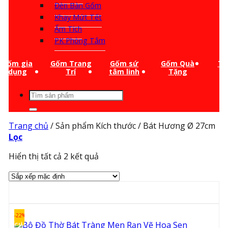
Đèn Bàn Gốm
Khay Mứt Tết
Ấm Tích
PK Phòng Tắm
Gốm gia
Gốm Trang
Gốm sứ
Gốm Quà
Ti
dụng
Trí
tâm linh
Tặng
Tìm
kiếm:
Trang chủ
/
Sản phẩm Kích thước
/
Bát Hương Ø 27cm
Lọc
Hiển thị tất cả 2 kết quả
-22%
GIẢM