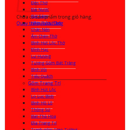
Đèn Thờ
Đài Nước
Bát Sâm
Chưa có sản phẩm trong giỏ hàng.
Quay trở lại cửa hàng
Nậm Rượu Thờ
Chân Nến
Ấm Chén Thờ
Bình Hút Lộc Thờ
Đỉnh Hạc
Lư Hương
Tượng Gốm Bát Tràng
Bình Vôi
Tiểu Quách
Gốm Trang Trí
Bình Hút Lộc
Lọ Lục Bình
Bình Hồ Lô
Thống Sứ
Bát Thả Hoa
Đĩa Trang Trí
Tranh gốm Treo Tường