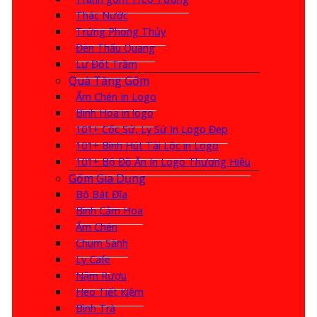
Thác Nước
Trứng Phong Thủy
Đèn Thấu Quang
Lư Đốt Trầm
Quà Tặng Gốm
Ấm Chén In Logo
Bình Hoa in logo
101+ Cốc Sứ, Ly Sứ In Logo Đẹp
101+ Bình Hút Tài Lộc in Logo
101+ Bộ Đồ Ăn In Logo Thương Hiệu
Gốm Gia Dụng
Bộ Bát Đĩa
Bình Cắm Hoa
Ấm Chén
Chum Sành
Ly Cafe
Nậm Rượu
Heo Tiết Kiệm
Bình Trà