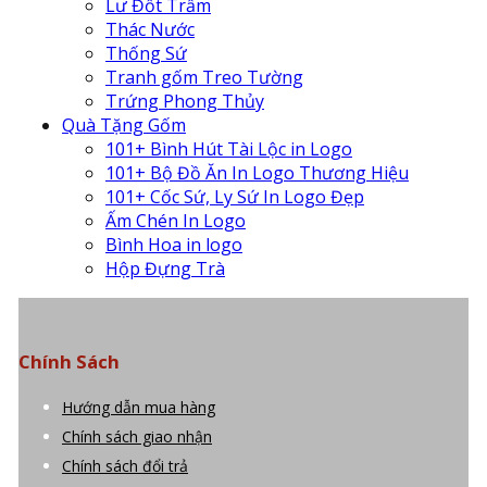
Lư Đốt Trầm
Thác Nước
Thống Sứ
Tranh gốm Treo Tường
Trứng Phong Thủy
Quà Tặng Gốm
101+ Bình Hút Tài Lộc in Logo
101+ Bộ Đồ Ăn In Logo Thương Hiệu
101+ Cốc Sứ, Ly Sứ In Logo Đẹp
Ấm Chén In Logo
Bình Hoa in logo
Hộp Đựng Trà
Chính Sách
Hướng dẫn mua hàng
Chính sách giao nhận
Chính sách đổi trả