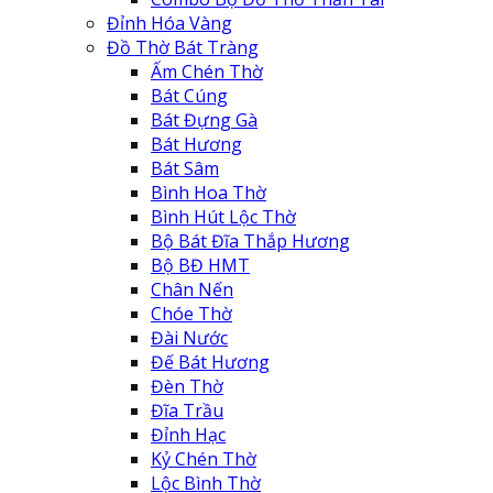
Đỉnh Hóa Vàng
Đồ Thờ Bát Tràng
Ấm Chén Thờ
Bát Cúng
Bát Đựng Gà
Bát Hương
Bát Sâm
Bình Hoa Thờ
Bình Hút Lộc Thờ
Bộ Bát Đĩa Thắp Hương
Bộ BĐ HMT
Chân Nến
Chóe Thờ
Đài Nước
Đế Bát Hương
Đèn Thờ
Đĩa Trầu
Đỉnh Hạc
Kỷ Chén Thờ
Lộc Bình Thờ