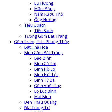
Lư Hương
Mâm Bồng
Nậm Rượu Thờ
Ống Hương
Tiểu Quách
Tiểu Sành
Tượng Gốm Bát Tràng
Gốm Trang Trí - Phong Thủy
Bát Thả Hoa
Bình Gốm Bát Tràng
Bảo Bình
Bình Củ Tỏi
Bình Hồ Lô
Bình Hút Lộc
Bình Tỳ Bà
Gốm Vuốt Tay
Lọ Lục Bình
Mai Bình
Đèn Thấu Quang
Đĩa Trang Trí