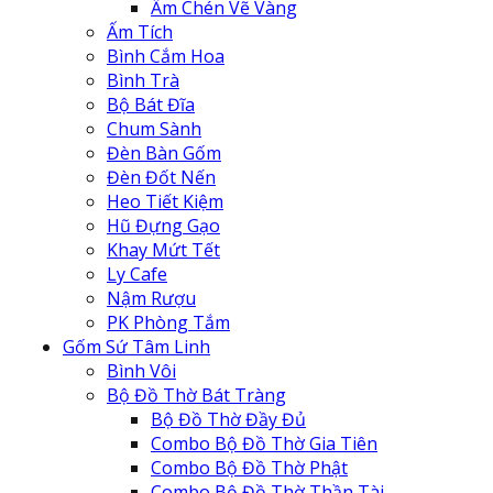
Ấm Chén Vẽ Vàng
Ấm Tích
Bình Cắm Hoa
Bình Trà
Bộ Bát Đĩa
Chum Sành
Đèn Bàn Gốm
Đèn Đốt Nến
Heo Tiết Kiệm
Hũ Đựng Gạo
Khay Mứt Tết
Ly Cafe
Nậm Rượu
PK Phòng Tắm
Gốm Sứ Tâm Linh
Bình Vôi
Bộ Đồ Thờ Bát Tràng
Bộ Đồ Thờ Đầy Đủ
Combo Bộ Đồ Thờ Gia Tiên
Combo Bộ Đồ Thờ Phật
Combo Bộ Đồ Thờ Thần Tài