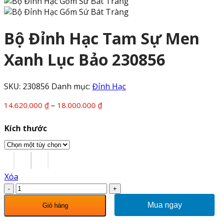
Bộ Đỉnh Hạc Tam Sự Men
Xanh Lục Bảo 230856
SKU:
230856
Danh mục:
Đỉnh Hạc
Khoảng
–
14.620.000
₫
18.000.000
₫
giá:
từ
Kích thước
14.620.000 ₫
đến
18.000.000 ₫
Xóa
Bộ
Đỉnh
Mua ngay
Giỏ hàng
Hạc
Tam