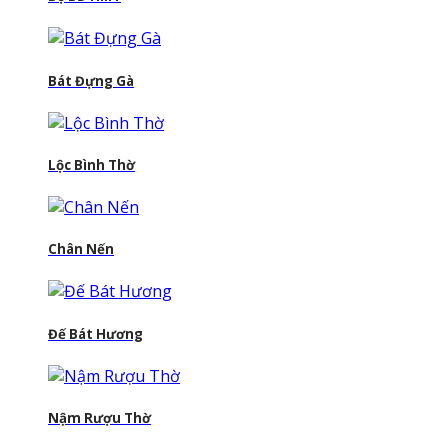
Bát Đựng Gà
Lộc Bình Thờ
Chân Nến
Đế Bát Hương
Nậm Rượu Thờ