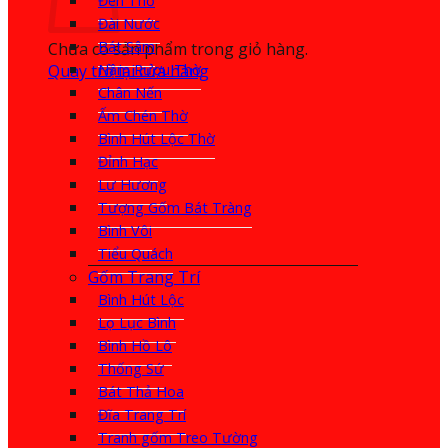
Đèn Thờ
Đài Nước
Bát Sâm
Chưa có sản phẩm trong giỏ hàng.
Quay trở lại cửa hàng
Nậm Rượu Thờ
Chân Nến
Ấm Chén Thờ
Bình Hút Lộc Thờ
Đỉnh Hạc
Lư Hương
Tượng Gốm Bát Tràng
Bình Vôi
Tiểu Quách
Gốm Trang Trí
Bình Hút Lộc
Lọ Lục Bình
Bình Hồ Lô
Thống Sứ
Bát Thả Hoa
Đĩa Trang Trí
Tranh gốm Treo Tường