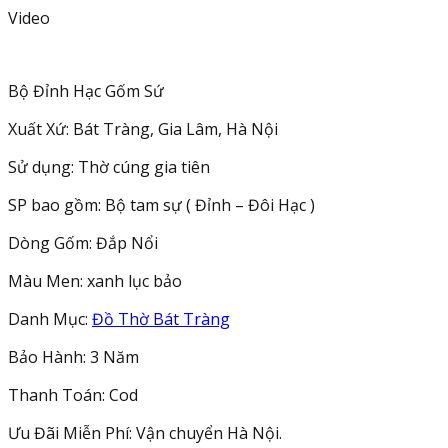
Video
Sự
Men
Xanh
Lục
Bộ Đỉnh Hạc Gốm Sứ
Bảo
Xuất Xứ: Bát Tràng, Gia Lâm, Hà Nội
230856
số
Sử dụng: Thờ cúng gia tiên
lượng
SP bao gồm: Bộ tam sự ( Đỉnh – Đôi Hạc )
Dòng Gốm: Đắp Nổi
Màu Men: xanh lục bảo
Danh Mục:
Đồ Thờ Bát Tràng
Bảo Hành: 3 Năm
Thanh Toán: Cod
Ưu Đãi Miễn Phí: Vận chuyển Hà Nội.