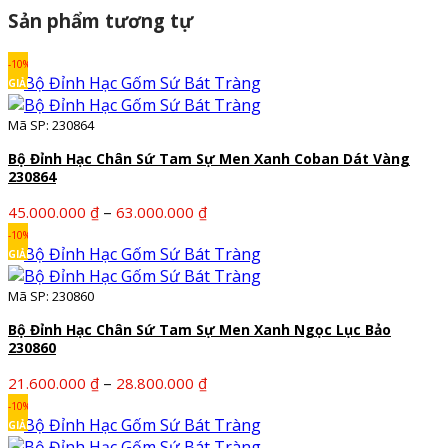
Sản phẩm tương tự
-10%
GIẢM
Mã SP: 230864
Bộ Đỉnh Hạc Chân Sứ Tam Sự Men Xanh Coban Dát Vàng
230864
Khoảng
–
45.000.000
₫
63.000.000
₫
giá:
-10%
từ
GIẢM
45.000.000 ₫
Mã SP: 230860
đến
63.000.000 ₫
Bộ Đỉnh Hạc Chân Sứ Tam Sự Men Xanh Ngọc Lục Bảo
230860
Khoảng
–
21.600.000
₫
28.800.000
₫
giá:
-10%
từ
GIẢM
21.600.000 ₫