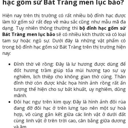
hạc gốm sứ Bát Tràng men lục bảo?
Hiện nay trên thị trường có rất nhiều bộ đỉnh hạc được
làm từ gốm sứ rất đẹp về màu sắc cũng như mẫu mã đa
dạng. Tuy nhiên thông thường thì
bộ đỉnh hạc gốm sứ
Bát Tràng men lục bảo
sẽ có nhiều kích thước và có loại
tam sự hoặc ngũ sự. Dưới đây là những vật phẩm có
trong bộ đỉnh hạc gốm sứ Bát Tràng trên thị trường hiện
nay:
Đỉnh thờ vẽ rồng: Đây là lư hương được dùng để
đốt hương trầm giúp tỏa mùi hương tạo sự uy
nghiêm, lịch thiệp cho không gian thờ cúng. Thân
đỉnh thờ còn được khắc họa hình ảnh rồng rất ấn
tượng thể hiện cho sự bất khuất, uy nghiêm, dũng
mãnh.
Đôi hạc ngự trên kim quy: Đây là hình ảnh đôi rùa
đang đỡ đôi hạc ở trên lưng tạo nên một sự hoà
hợp, vô cùng gắn kết giữa các linh vật ở dưới đất
cùng linh vật ở trên trời cao, cân bằng giữa dương
và âm.