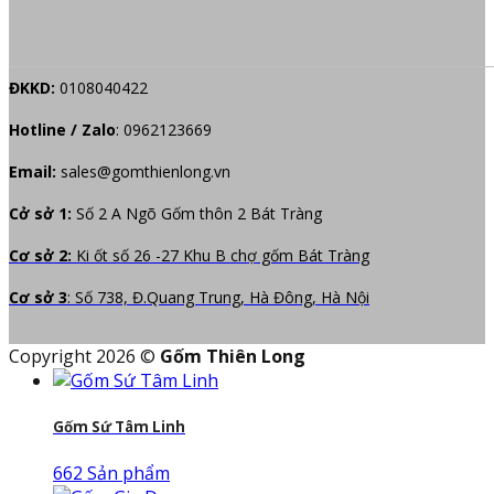
ĐKKD:
0108040422
Hotline / Zalo
:
0962123669
Email:
sales@gomthienlong.vn
Cở sở 1:
Số 2 A Ngõ Gốm thôn 2 Bát Tràng
Cơ sở 2:
Ki ốt số 26 -27 Khu B chợ gốm Bát Tràng
Cơ sở 3
: Số 738, Đ.Quang Trung, Hà Đông, Hà Nội
Copyright 2026 ©
Gốm Thiên Long
Gốm Sứ Tâm Linh
662 Sản phẩm