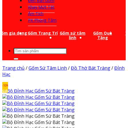
Đèn Bàn Gốm
Khay Mứt Tết
Ấm Tích
PK Phòng Tắm
Gốm gia dụng
Gốm Trang Trí
Gốm sứ tâm
Gốm Quà
T
linh
Tặng
Tìm
kiếm:
Trang chủ
/
Gốm Sứ Tâm Linh
/
Đồ Thờ Bát Tràng
/
Đỉnh
Hạc
-10%
GIẢM