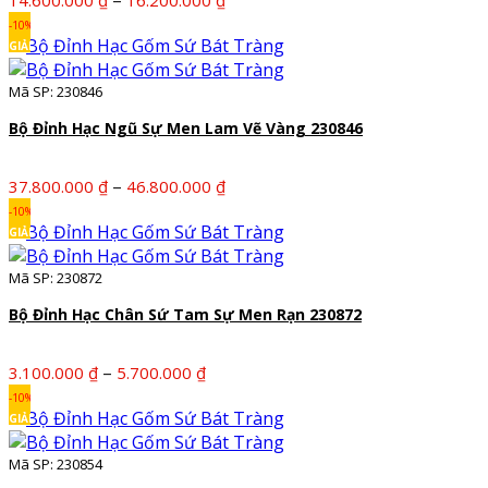
giá:
-10%
từ
GIẢM
14.600.000 ₫
Mã SP: 230846
đến
16.200.000 ₫
Bộ Đỉnh Hạc Ngũ Sự Men Lam Vẽ Vàng 230846
Khoảng
–
37.800.000
₫
46.800.000
₫
giá:
-10%
từ
GIẢM
37.800.000 ₫
Mã SP: 230872
đến
46.800.000 ₫
Bộ Đỉnh Hạc Chân Sứ Tam Sự Men Rạn 230872
Khoảng
–
3.100.000
₫
5.700.000
₫
giá:
-10%
từ
GIẢM
3.100.000 ₫
Mã SP: 230854
đến