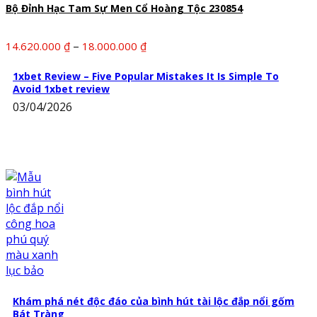
5.700.000 ₫
Bộ Đỉnh Hạc Tam Sự Men Cổ Hoàng Tộc 230854
Khoảng
–
14.620.000
₫
18.000.000
₫
giá:
từ
1xbet Review – Five Popular Mistakes It Is Simple To
Avoid 1xbet review
14.620.000 ₫
03/04/2026
đến
18.000.000 ₫
Khám phá nét độc đáo của bình hút tài lộc đắp nổi gốm
Bát Tràng