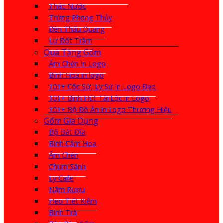
Thác Nước
Trứng Phong Thủy
Đèn Thấu Quang
Lư Đốt Trầm
Quà Tặng Gốm
Ấm Chén In Logo
Bình Hoa in logo
101+ Cốc Sứ, Ly Sứ In Logo Đẹp
101+ Bình Hút Tài Lộc in Logo
101+ Bộ Đồ Ăn In Logo Thương Hiệu
Gốm Gia Dụng
Bộ Bát Đĩa
Bình Cắm Hoa
Ấm Chén
Chum Sành
Ly Cafe
Nậm Rượu
Heo Tiết Kiệm
Bình Trà