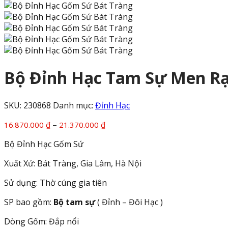
Bộ Đỉnh Hạc Tam Sự Men Rạ
SKU:
230868
Danh mục:
Đỉnh Hạc
Khoảng
–
16.870.000
₫
21.370.000
₫
giá:
Bộ Đỉnh Hạc Gốm Sứ
từ
16.870.000 ₫
Xuất Xứ: Bát Tràng, Gia Lâm, Hà Nội
đến
21.370.000 ₫
Sử dụng: Thờ cúng gia tiên
SP bao gồm:
Bộ tam sự
( Đỉnh – Đôi Hạc )
Dòng Gốm: Đắp nổi