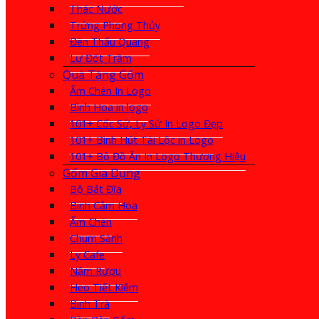
Thác Nước
Trứng Phong Thủy
Đèn Thấu Quang
Lư Đốt Trầm
Quà Tặng Gốm
Ấm Chén In Logo
Bình Hoa in logo
101+ Cốc Sứ, Ly Sứ In Logo Đẹp
101+ Bình Hút Tài Lộc in Logo
101+ Bộ Đồ Ăn In Logo Thương Hiệu
Gốm Gia Dụng
Bộ Bát Đĩa
Bình Cắm Hoa
Ấm Chén
Chum Sành
Ly Cafe
Nậm Rượu
Heo Tiết Kiệm
Bình Trà