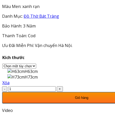
Màu Men: xanh rạn
Danh Mục:
Đồ Thờ Bát Tràng
Bảo Hành: 3 Năm
Thanh Toán: Cod
Ưu Đãi Miễn Phí: Vận chuyển Hà Nội.
Kích thước
H63cm
H73cm
Xóa
Bộ
Đỉnh
Giỏ hàng
Hạc
Tam
Video
Sự