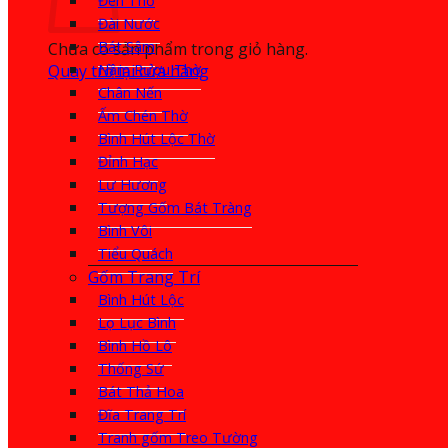
Đèn Thờ
Đài Nước
Bát Sâm
Chưa có sản phẩm trong giỏ hàng.
Quay trở lại cửa hàng
Nậm Rượu Thờ
Chân Nến
Ấm Chén Thờ
Bình Hút Lộc Thờ
Đỉnh Hạc
Lư Hương
Tượng Gốm Bát Tràng
Bình Vôi
Tiểu Quách
Gốm Trang Trí
Bình Hút Lộc
Lọ Lục Bình
Bình Hồ Lô
Thống Sứ
Bát Thả Hoa
Đĩa Trang Trí
Tranh gốm Treo Tường