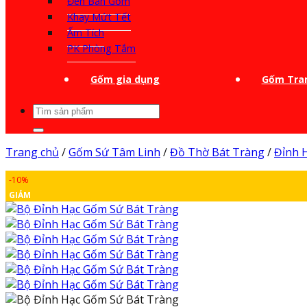
Đèn Bàn Gốm
Khay Mứt Tết
Ấm Tích
PK Phòng Tắm
Gốm gia dụng
Gốm Tran
Tìm
kiếm:
Trang chủ
/
Gốm Sứ Tâm Linh
/
Đồ Thờ Bát Tràng
/
Đỉnh 
-10%
GIẢM