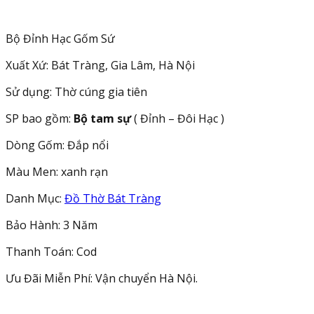
Men
Rạn
230868
Bộ Đỉnh Hạc Gốm Sứ
số
Xuất Xứ: Bát Tràng, Gia Lâm, Hà Nội
lượng
Sử dụng: Thờ cúng gia tiên
SP bao gồm:
Bộ tam sự
( Đỉnh – Đôi Hạc )
Dòng Gốm: Đắp nổi
Màu Men: xanh rạn
Danh Mục:
Đồ Thờ Bát Tràng
Bảo Hành: 3 Năm
Thanh Toán: Cod
Ưu Đãi Miễn Phí: Vận chuyển Hà Nội.