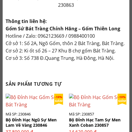
230863
Thông tin liên hệ:
Gốm Sứ Bát Tràng Chính Hãng – Gốm Thiên Long
Hotline / Zalo: 0962123669 / 0988400100
Cở sở 1: Số 2A, Ngõ Gốm, thôn 2 Bát Tràng, Bát Tràng.
Cơ sở 2: Ki ốt số 26 – 27 Khu B chợ gốm Bát Tràng.
Cơ sở 3: Số 738 Đ.Quang Trung, Hà Đông, Hà Nội.
SẢN PHẨM TƯƠNG TỰ
-10%
-10%
GIẢM
GIẢM
Mã SP: 230846
Mã SP: 230857
Bộ Đỉnh Hạc Ngũ Sự Men
Bộ Đỉnh Hạc Tam Sự Men
Lam Vẽ Vàng 230846
Xanh Coban 230857
37.800.000
₫
14.620.000
₫
–
–