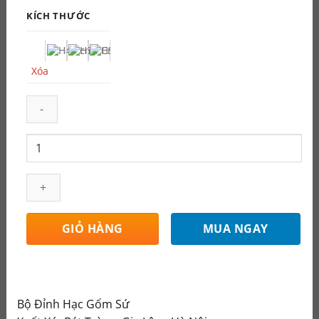
từ
KÍCH THƯỚC
45.000.000 ₫
đến
Xóa
63.000.000 ₫
Bộ
Đỉnh
Hạc
Chân
Sứ
Tam
MUA NGAY
GIỎ HÀNG
Sự
Xanh
Ngọc
Lục
Bộ Đỉnh Hạc Gốm Sứ
Bảo