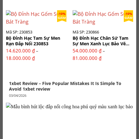
giá:
giá:
từ
từ
45.000.000 ₫
21.600.000 ₫
-10%
-10%
GIẢM
GIẢM
đến
đến
63.000.000 ₫
28.800.000 ₫
Mã SP: 230853
Mã SP: 230866
Bộ Đỉnh Hạc Tam Sự Men
Bộ Đỉnh Hạc Chân Sứ Tam
Rạn Đắp Nổi 230853
Sự Men Xanh Lục Bảo Vẽ
Vàng 230866
14.620.000
₫
54.000.000
₫
–
–
Khoảng
Khoảng
18.000.000
₫
81.000.000
₫
giá:
giá:
từ
từ
14.620.000 ₫
54.000.000 ₫
1xbet Review – Five Popular Mistakes It Is Simple To
đến
đến
Avoid 1xbet review
18.000.000 ₫
81.000.000 ₫
03/04/2026