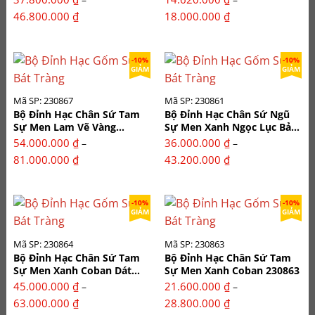
Khoảng
Khoảng
46.800.000
₫
18.000.000
₫
giá:
giá:
từ
từ
37.800.000 ₫
14.620.000 ₫
-10%
-10%
GIẢM
GIẢM
đến
đến
46.800.000 ₫
18.000.000 ₫
Mã SP: 230867
Mã SP: 230861
Bộ Đỉnh Hạc Chân Sứ Tam
Bộ Đỉnh Hạc Chân Sứ Ngũ
Sự Men Lam Vẽ Vàng
Sự Men Xanh Ngọc Lục Bảo
230867
230861
54.000.000
₫
36.000.000
₫
–
–
Khoảng
Khoảng
81.000.000
₫
43.200.000
₫
giá:
giá:
từ
từ
54.000.000 ₫
36.000.000 ₫
-10%
-10%
GIẢM
GIẢM
đến
đến
81.000.000 ₫
43.200.000 ₫
Mã SP: 230864
Mã SP: 230863
Bộ Đỉnh Hạc Chân Sứ Tam
Bộ Đỉnh Hạc Chân Sứ Tam
Sự Men Xanh Coban Dát
Sự Men Xanh Coban 230863
Vàng 230864
45.000.000
₫
21.600.000
₫
–
–
Khoảng
Khoảng
63.000.000
₫
28.800.000
₫