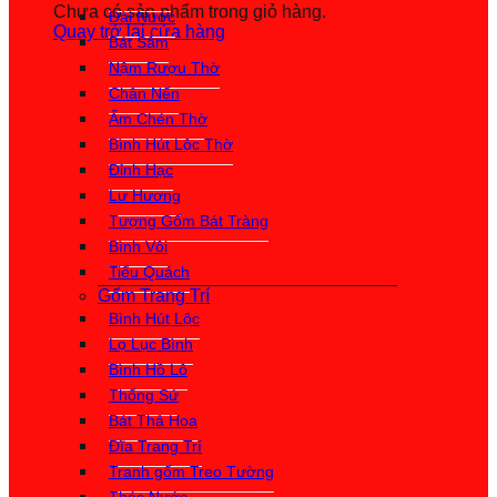
Chưa có sản phẩm trong giỏ hàng.
Đài Nước
Quay trở lại cửa hàng
Bát Sâm
Nậm Rượu Thờ
Chân Nến
Ấm Chén Thờ
Bình Hút Lộc Thờ
Đỉnh Hạc
Lư Hương
Tượng Gốm Bát Tràng
Bình Vôi
Tiểu Quách
Gốm Trang Trí
Bình Hút Lộc
Lọ Lục Bình
Bình Hồ Lô
Thống Sứ
Bát Thả Hoa
Đĩa Trang Trí
Tranh gốm Treo Tường