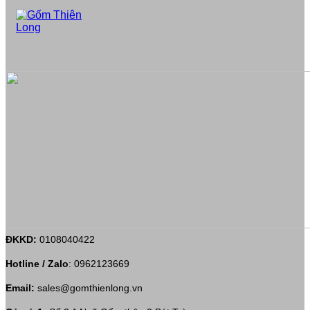
ĐKKD:
0108040422
Hotline / Zalo
:
0962123669
Email:
sales@gomthienlong.vn