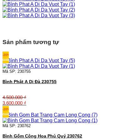
Sản phẩm tương tự
-20%
GIẢM
Mã SP: 230755
Bình Phật A Di Đà 230755
4.500.000
₫
Giá
Giá
3.600.000
₫
gốc
hiện
-20%
là:
tại
GIẢM
4.500.000 ₫.
là:
3.600.000 ₫.
Mã SP: 230762
Bình Gốm Công Hoa Phú Quý 230762