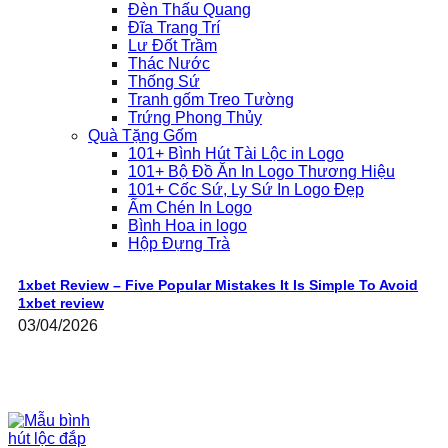
Đèn Thấu Quang
Đĩa Trang Trí
Lư Đốt Trầm
Thác Nước
Thống Sứ
Tranh gốm Treo Tường
Trứng Phong Thủy
Quà Tặng Gốm
101+ Bình Hút Tài Lộc in Logo
101+ Bộ Đồ Ăn In Logo Thương Hiệu
101+ Cốc Sứ, Ly Sứ In Logo Đẹp
Ấm Chén In Logo
Bình Hoa in logo
Hộp Đựng Trà
1xbet Review – Five Popular Mistakes It Is Simple To Avoid
1xbet review
03/04/2026