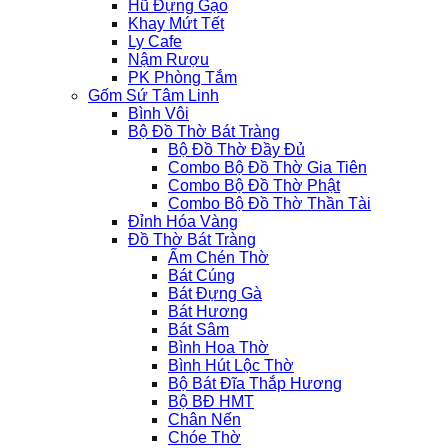
Hũ Đựng Gạo
Khay Mứt Tết
Ly Cafe
Nậm Rượu
PK Phòng Tắm
Gốm Sứ Tâm Linh
Bình Vôi
Bộ Đồ Thờ Bát Tràng
Bộ Đồ Thờ Đầy Đủ
Combo Bộ Đồ Thờ Gia Tiên
Combo Bộ Đồ Thờ Phật
Combo Bộ Đồ Thờ Thần Tài
Đỉnh Hóa Vàng
Đồ Thờ Bát Tràng
Ấm Chén Thờ
Bát Cúng
Bát Đựng Gà
Bát Hương
Bát Sâm
Bình Hoa Thờ
Bình Hút Lộc Thờ
Bộ Bát Đĩa Thắp Hương
Bộ BĐ HMT
Chân Nến
Chóe Thờ