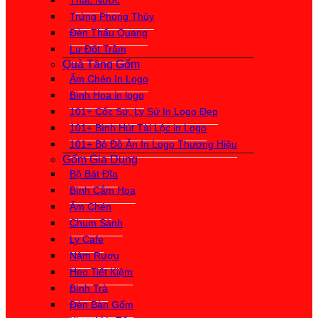
Thác Nước
Trứng Phong Thủy
Đèn Thấu Quang
Lư Đốt Trầm
Quà Tặng Gốm
Ấm Chén In Logo
Bình Hoa in logo
101+ Cốc Sứ, Ly Sứ In Logo Đẹp
101+ Bình Hút Tài Lộc in Logo
101+ Bộ Đồ Ăn In Logo Thương Hiệu
Gốm Gia Dụng
Bộ Bát Đĩa
Bình Cắm Hoa
Ấm Chén
Chum Sành
Ly Cafe
Nậm Rượu
Heo Tiết Kiệm
Bình Trà
Đèn Bàn Gốm