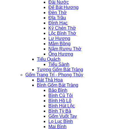
Đài Nước
Đế Bát Hương
Đèn Thờ
Đĩa Trầu
Đỉnh Hạc
Kỷ Chén Thờ
Lộc Bình Thờ
Lư Hương
Mâm Bồng
Nậm Rượu Thờ
Ống Hương
Tiểu Quách
Tiểu Sành
Tượng Gốm Bát Tràng
Gốm Trang Trí - Phong Thủy
Bát Thả Hoa
Bình Gốm Bát Tràng
Bảo Bình
Bình Củ Tỏi
Bình Hồ Lô
Bình Hút Lộc
Bình Tỳ Bà
Gốm Vuốt Tay
Lọ Lục Bình
Mai Bình