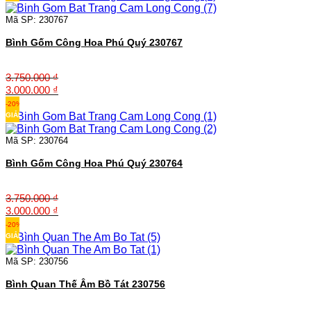
11.250.000 ₫.
là:
9.000.000 ₫.
Mã SP: 230767
Bình Gốm Công Hoa Phú Quý 230767
3.750.000
₫
Giá
Giá
3.000.000
₫
gốc
hiện
-20%
là:
tại
GIẢM
3.750.000 ₫.
là:
3.000.000 ₫.
Mã SP: 230764
Bình Gốm Công Hoa Phú Quý 230764
3.750.000
₫
Giá
Giá
3.000.000
₫
gốc
hiện
-20%
là:
tại
GIẢM
3.750.000 ₫.
là:
3.000.000 ₫.
Mã SP: 230756
Bình Quan Thế Âm Bồ Tát 230756