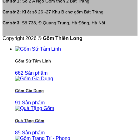
Cở sở 1:
Số 2 A Ngõ Gốm thôn 2 Bát Tràng
Cơ sở 2:
Ki ốt số 26 -27 Khu B chợ gốm Bát Tràng
Cơ sở 3
: Số 738, Đ.Quang Trung, Hà Đông, Hà Nội
Copyright 2026 ©
Gốm Thiên Long
Gốm Sứ Tâm Linh
662 Sản phẩm
Gốm Gia Dụng
91 Sản phẩm
Quà Tặng Gốm
85 Sản phẩm