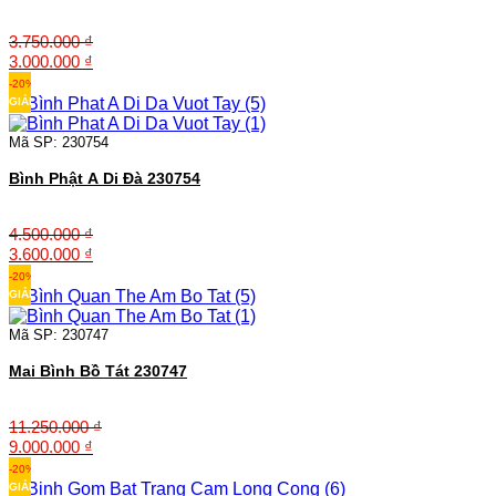
3.750.000
₫
Giá
Giá
3.000.000
₫
gốc
hiện
-20%
là:
tại
GIẢM
3.750.000 ₫.
là:
3.000.000 ₫.
Mã SP: 230754
Bình Phật A Di Đà 230754
4.500.000
₫
Giá
Giá
3.600.000
₫
gốc
hiện
-20%
là:
tại
GIẢM
4.500.000 ₫.
là:
3.600.000 ₫.
Mã SP: 230747
Mai Bình Bồ Tát 230747
11.250.000
₫
Giá
Giá
9.000.000
₫
gốc
hiện
-20%
là:
tại
GIẢM