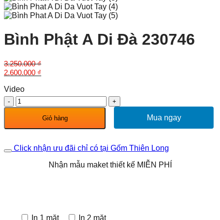
Bình Phật A Di Đà 230746
3.250.000
₫
Giá
Giá
2.600.000
₫
gốc
hiện
Video
là:
tại
3.250.000 ₫.
là:
Bình
2.600.000 ₫.
Phật
A
Mua ngay
Giỏ hàng
Di
Đà
230746
Click nhận ưu đãi chỉ có tại Gốm Thiên Long
số
lượng
Nhận mẫu maket thiết kế MIỄN PHÍ
In 1 mặt
In 2 mặt