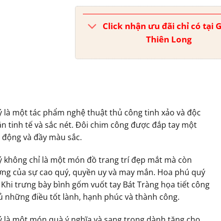
Click nhận ưu đãi chỉ có tại
Thiên Long
ý là một tác phẩm nghệ thuật thủ công tinh xảo và độc
ăn tinh tế và sắc nét. Đôi chim công được đắp tay một
 động và đầy màu sắc.
ý không chỉ là một món đồ trang trí đẹp mắt mà còn
ượng của sự cao quý, quyền uy và may mắn. Hoa phú quý
 Khi trưng bày bình gốm vuốt tay Bát Tràng họa tiết công
ủ những điều tốt lành, hạnh phúc và thành công.
ý là một món quà ý nghĩa và sang trọng dành tặng cho