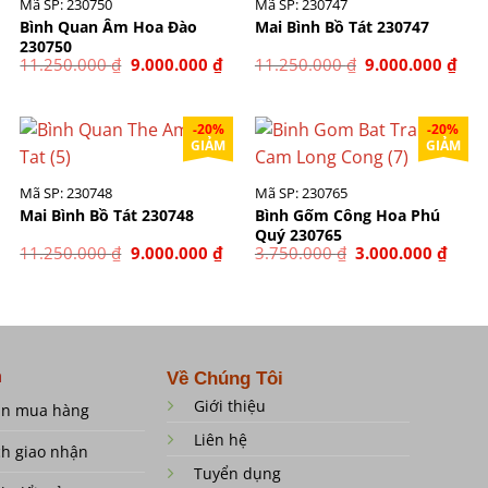
Mã SP: 230750
Mã SP: 230747
Bình Quan Âm Hoa Đào
Mai Bình Bồ Tát 230747
230750
á
Giá
Giá
Giá
Giá
11.250.000
₫
9.000.000
₫
11.250.000
₫
9.000.000
₫
ện
gốc
hiện
gốc
hiệ
là:
tại
là:
tại
11.250.000 ₫.
là:
11.250.000 ₫.
là:
00.000 ₫.
9.000.000 ₫.
9.00
-20%
-20%
GIẢM
GIẢM
Mã SP: 230748
Mã SP: 230765
Mai Bình Bồ Tát 230748
Bình Gốm Công Hoa Phú
Quý 230765
Giá
Giá
Giá
Giá
Giá
11.250.000
₫
9.000.000
₫
3.750.000
₫
3.000.000
₫
hiện
gốc
hiện
gốc
hiện
tại
là:
tại
là:
tại
là:
11.250.000 ₫.
là:
3.750.000 ₫.
là:
20.000.000 ₫.
9.000.000 ₫.
3.000
h
Về Chúng Tôi
Giới thiệu
ẫn mua hàng
Liên hệ
ch giao nhận
Tuyển dụng