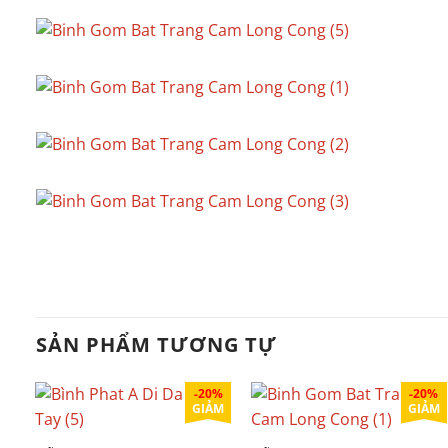
SẢN PHẨM TƯƠNG TỰ
-20%
-20%
GIẢM
GIẢM