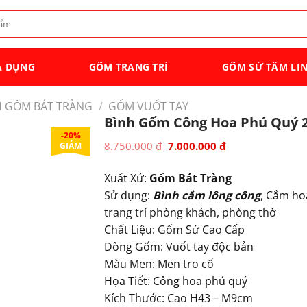
A DỤNG
GỐM TRANG TRÍ
GỐM SỨ TÂM LI
H GỐM BÁT TRÀNG
/
GỐM VUỐT TAY
Bình Gốm Công Hoa Phú Quý 
-20%
Giá
Giá
8.750.000
₫
7.000.000
₫
GIẢM
gốc
hiện
là:
tại
Xuất Xứ:
Gốm Bát Tràng
8.750.000 ₫.
là:
Sử dụng:
Bình cắm lông công
, Cắm ho
7.000.000 ₫
trang trí phòng khách, phòng thờ
Chất Liệu: Gốm Sứ Cao Cấp
Dòng Gốm: Vuốt tay độc bản
Màu Men: Men tro cổ
Họa Tiết:
Công hoa phú quý
Kích Thước: Cao
H43 – M9cm