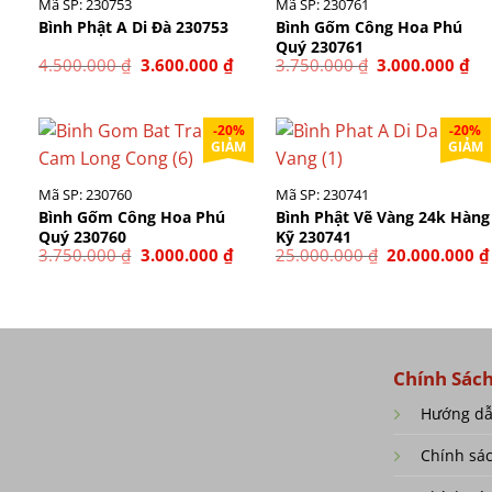
Mã SP: 230753
Mã SP: 230761
Bình Phật A Di Đà 230753
Bình Gốm Công Hoa Phú
Quý 230761
Giá
Giá
Giá
Gi
4.500.000
₫
3.600.000
₫
3.750.000
₫
3.000.000
₫
gốc
hiện
gốc
hi
là:
tại
là:
tại
4.500.000 ₫.
là:
3.750.000 ₫.
là:
3.600.000 ₫.
3.0
-20%
-20%
GIẢM
GIẢM
Mã SP: 230760
Mã SP: 230741
Bình Gốm Công Hoa Phú
Bình Phật Vẽ Vàng 24k Hàng
Quý 230760
Kỹ 230741
Giá
Giá
Giá
3.750.000
₫
3.000.000
₫
25.000.000
₫
20.000.000
₫
gốc
hiện
gốc
là:
tại
là:
3.750.000 ₫.
là:
25.000.000 ₫.
3.000.000 ₫.
Chính Sác
Hướng d
Chính sá