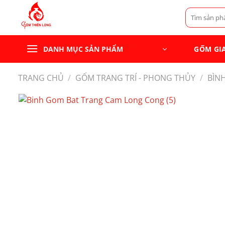
Bỏ
Tìm
qua
kiếm:
nội
dung
GỐM GI
DANH MỤC SẢN PHẨM
TRANG CHỦ
/
GỐM TRANG TRÍ - PHONG THỦY
/
BÌN