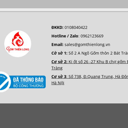
ĐKKD:
0108040422
Hotline / Zalo
:
0962123669
Email:
sales@gomthienlong.vn
Cở sở 1:
Số 2 A Ngõ Gốm thôn 2 Bát Tr
Cơ sở 2:
Ki ốt số 26 -27 Khu B chợ gốm 
Tràng
Cơ sở 3
: Số 738, Đ.Quang Trung, Hà Đô
Hà Nội