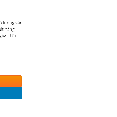
số lượng sản
ết hàng
gày – Ưu
ợng