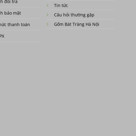
h đổi trả
Tin tức
ch bảo mật
Câu hỏi thường gặp
Gốm Bát Tràng Hà Nội
hức thanh toán
SPX