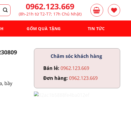
0962.123.669
(8h-21h từ T2-T7; 17h Chủ Nhật)
NH
GỐM QUÀ TẶNG
TIN TỨC
230809
Chăm sóc khách hàng
Bán lẻ:
0962.123.669
Đơn hàng:
0962.123.669
a, bầy
.