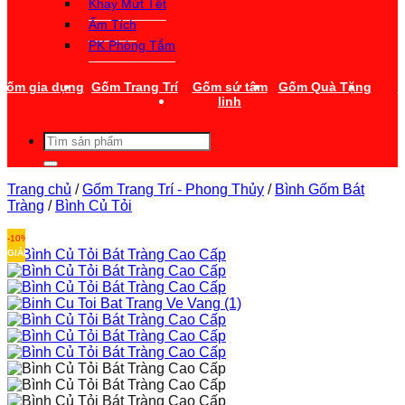
Khay Mứt Tết
Ấm Tích
PK Phòng Tắm
Gốm gia dụng
Gốm Trang Trí
Gốm sứ tâm
Gốm Quà Tặng
T
linh
Tìm
kiếm:
Trang chủ
/
Gốm Trang Trí - Phong Thủy
/
Bình Gốm Bát
Tràng
/
Bình Củ Tỏi
-10%
GIẢM