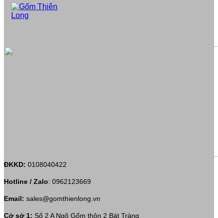
ĐKKD:
0108040422
Hotline / Zalo
:
0962123669
Email:
sales@gomthienlong.vn
Cở sở 1:
Số 2 A Ngõ Gốm thôn 2 Bát Tràng