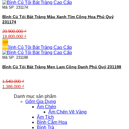
10.500.000 ₫
đến
Mã SP: 231174
17.000.000 ₫
Bình Củ Tỏi Bát Tràng Màu Xanh Tím Công Hoa Phú Quý
231174
20.900.000
₫
Giá
Giá
18.800.000
₫
gốc
hiện
-10%
là:
tại
GIẢM
20.900.000 ₫.
là:
18.800.000 ₫.
Mã SP: 231198
Bình Củ Tỏi Bát Tràng Men Lam Công Danh Phú Quý 231198
1.540.000
₫
Giá
Giá
1.386.000
₫
gốc
hiện
Danh mục sản phẩm
là:
tại
Gốm Gia Dụng
1.540.000 ₫.
là:
Ấm Chén
1.386.000 ₫.
Ấm Chén Vẽ Vàng
Ấm Tích
Bình Cắm Hoa
Bình Trà