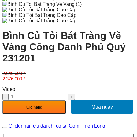
Bình Củ Tỏi Bát Tràng Vẽ
Vàng Công Danh Phú Quý
231201
2.640.000
₫
Giá
Giá
2.376.000
₫
gốc
hiện
Video
là:
tại
2.640.000 ₫.
là:
Bình
2.376.000 ₫.
Củ
Tỏi
Mua ngay
Giỏ hàng
Bát
Tràng
Vẽ
Click nhận ưu đãi chỉ có tại Gốm Thiên Long
Vàng
Công