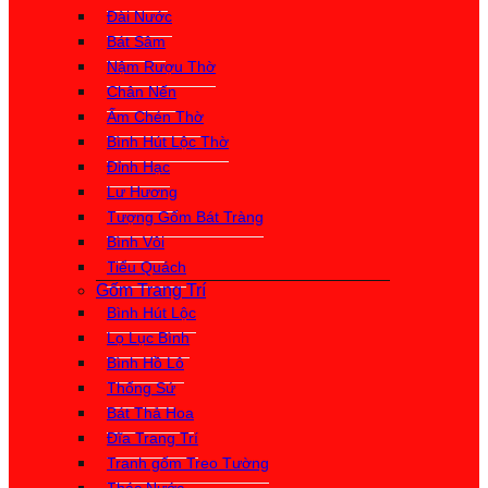
Đài Nước
Bát Sâm
Nậm Rượu Thờ
Chân Nến
Ấm Chén Thờ
Bình Hút Lộc Thờ
Đỉnh Hạc
Lư Hương
Tượng Gốm Bát Tràng
Bình Vôi
Tiểu Quách
Gốm Trang Trí
Bình Hút Lộc
Lọ Lục Bình
Bình Hồ Lô
Thống Sứ
Bát Thả Hoa
Đĩa Trang Trí
Tranh gốm Treo Tường