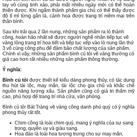
tay vô cùng tinh xảo, phải mất nhiều ngày mới có thể hoàn
thiện được. Khi ngắm thành phẩm gia chủ có thể thấy được
độ tỉ mỉ từng gân lá, cánh hoa được trang trí mềm mại trên
thân bình.
Sau khi trải qua 2 lần nung, những sản phẩm ra lò thành
công, hoàn hảo nhất sẽ được người nghệ nhân tiếp tục vẽ
vàng lỏng trang trí họa tiết và tiếp tục xếp vào lò nung lần thứ
3 vô cùng công phu để đảm bảo chất lượng của sản phẩm.
Chính vì vậy, những sản phẩm bình củ tỏi vẽ vàng thường có
giá cao hơn rất nhiều những sản phẩm thông thường.
Ý nghĩa:
Bình củ tỏi
được thiết kế kiểu dáng phong thủy, có tác dụng
thu hút tài lộc, may mắn, tài lộc cho gia chủ và khắc chế
nguồn năng lượng xấu. Sản phẩm cũng có giá trị thẩm mỹ
cao, phù hợp để trang trí nhà cửa, văn phòng.
Bình củ tỏi Bát Tràng vẽ vàng công danh phú quý có ý nghĩa
phong thủy rất tốt.
Chim công là loài chim quý, mang ý nghĩa của sự sang
trọng, quyền uy và giàu sang.
Hoa đào là loài hoa tượng trưng cho sự may mắn,