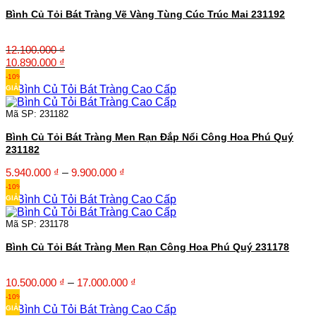
Bình Củ Tỏi Bát Tràng Vẽ Vàng Tùng Cúc Trúc Mai 231192
12.100.000
₫
Giá
Giá
10.890.000
₫
gốc
hiện
-10%
là:
tại
GIẢM
12.100.000 ₫.
là:
10.890.000 ₫.
Mã SP: 231182
Bình Củ Tỏi Bát Tràng Men Rạn Đắp Nổi Công Hoa Phú Quý
231182
Khoảng
5.940.000
₫
–
9.900.000
₫
giá:
-10%
từ
GIẢM
5.940.000 ₫
đến
Mã SP: 231178
9.900.000 ₫
Bình Củ Tỏi Bát Tràng Men Rạn Công Hoa Phú Quý 231178
Khoảng
10.500.000
₫
–
17.000.000
₫
giá:
-10%
từ
GIẢM