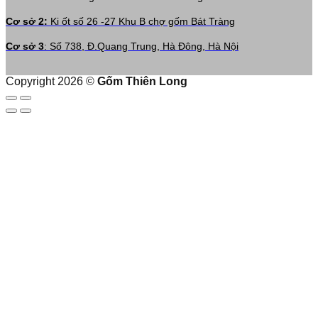
Cơ sở 2:
Ki ốt số 26 -27 Khu B chợ gốm Bát Tràng
Cơ sở 3
: Số 738, Đ.Quang Trung, Hà Đông, Hà Nội
Copyright 2026 ©
Gốm Thiên Long