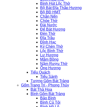
Bình Hút Lộc Thờ
Bộ Bát Đĩa Thắp Hương
Bộ BĐ HMT
Chân Nến
Chóe Thờ
Đài Nước
Đế Bát Hương
Đèn Thờ
Đĩa Trầu
Đỉnh Hạc
Kỷ Chén Thờ
Lộc Bình Thờ
Lư Hương
Mâm Bồng
Nậm Rượu Thờ
Ống Hương
Tiểu Quách
Tiểu Sành
Tượng Gốm Bát Tràng
Gốm Trang Trí - Phong Thủy
Bát Thả Hoa
Bình Gốm Bát Tràng
Bảo Bình
Bình Củ Tỏi
Bình Hồ Lô