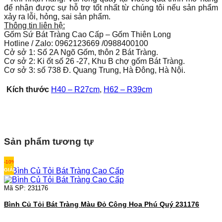
để nhận được sự hỗ trợ tốt nhất từ chúng tôi nếu sản phẩm
xảy ra lỗi, hỏng, sai sản phẩm.
Thông tin liên hệ:
Gốm Sứ Bát Tràng Cao Cấp – Gốm Thiên Long
Hotline / Zalo: 0962123669 /0988400100
Cở sở 1: Số 2A Ngõ Gốm, thôn 2 Bát Tràng.
Cơ sở 2: Ki ốt số 26 -27, Khu B chợ gốm Bát Tràng.
Cơ sở 3: số 738 Đ. Quang Trung, Hà Đông, Hà Nội.
Kích thước
H40 – R27cm
,
H62 – R39cm
Sản phẩm tương tự
-10%
GIẢM
Mã SP: 231176
Bình Củ Tỏi Bát Tràng Màu Đỏ Công Hoa Phú Quý 231176