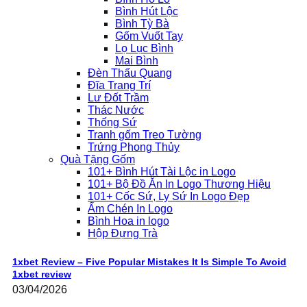
Bình Hút Lộc
Bình Tỳ Bà
Gốm Vuốt Tay
Lọ Lục Bình
Mai Bình
Đèn Thấu Quang
Đĩa Trang Trí
Lư Đốt Trầm
Thác Nước
Thống Sứ
Tranh gốm Treo Tường
Trứng Phong Thủy
Quà Tặng Gốm
101+ Bình Hút Tài Lộc in Logo
101+ Bộ Đồ Ăn In Logo Thương Hiệu
101+ Cốc Sứ, Ly Sứ In Logo Đẹp
Ấm Chén In Logo
Bình Hoa in logo
Hộp Đựng Trà
1xbet Review – Five Popular Mistakes It Is Simple To Avoid
1xbet review
03/04/2026