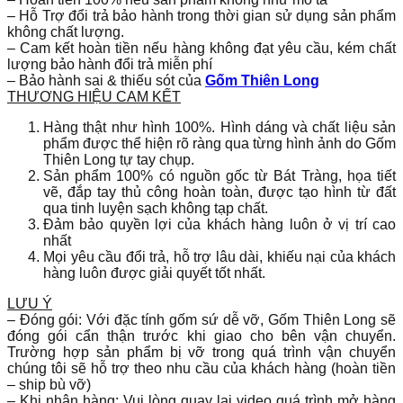
– Hỗ Trợ đổi trả bảo hành trong thời gian sử dụng sản phẩm
không chất lượng.
– Cam kết hoàn tiền nếu hàng không đạt yêu cầu, kém chất
lượng bảo hành đổi trả miễn phí
– Bảo hành sai & thiếu sót của
Gốm Thiên Long
THƯƠNG HIỆU CAM KẾT
Hàng thật như hình 100%. Hình dáng và chất liệu sản
phẩm được thể hiện rõ ràng qua từng hình ảnh do Gốm
Thiên Long tự tay chụp.
Sản phẩm 100% có nguồn gốc từ Bát Tràng, họa tiết
vẽ, đắp tay thủ công hoàn toàn, được tạo hình từ đất
qua tinh luyện sạch không tạp chất.
Đảm bảo quyền lợi của khách hàng luôn ở vị trí cao
nhất
Mọi yêu cầu đổi trả, hỗ trợ lâu dài, khiếu nại của khách
hàng luôn được giải quyết tốt nhất.
LƯU Ý
– Đóng gói: Với đặc tính gốm sứ dễ vỡ, Gốm Thiên Long sẽ
đóng gói cẩn thận trước khi giao cho bên vận chuyển.
Trường hợp sản phẩm bị vỡ trong quá trình vận chuyển
chúng tôi sẽ hỗ trợ theo nhu cầu của khách hàng (hoàn tiền
– ship bù vỡ)
– Khi nhận hàng: Vui lòng quay lại video quá trình mở hàng