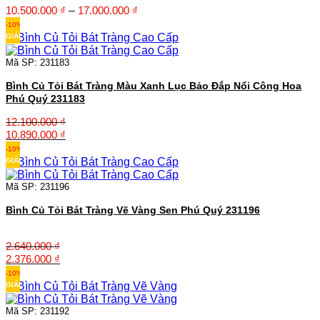
Khoảng
10.500.000
₫
–
17.000.000
₫
giá:
-10%
từ
GIẢM
10.500.000 ₫
đến
Mã SP: 231183
17.000.000 ₫
Bình Củ Tỏi Bát Tràng Màu Xanh Lục Bảo Đắp Nổi Công Hoa
Phú Quý 231183
12.100.000
₫
Giá
Giá
10.890.000
₫
gốc
hiện
-10%
là:
tại
GIẢM
12.100.000 ₫.
là:
10.890.000 ₫.
Mã SP: 231196
Bình Củ Tỏi Bát Tràng Vẽ Vàng Sen Phú Quý 231196
2.640.000
₫
Giá
Giá
2.376.000
₫
gốc
hiện
-10%
là:
tại
GIẢM
2.640.000 ₫.
là:
2.376.000 ₫.
Mã SP: 231192