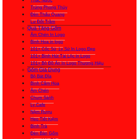
Thác Nước
Trứng Phong Thủy
Đèn Thấu Quang
Lư Đốt Trầm
Quà Tặng Gốm
Ấm Chén In Logo
Bình Hoa in logo
101+ Cốc Sứ, Ly Sứ In Logo Đẹp
101+ Bình Hút Tài Lộc in Logo
101+ Bộ Đồ Ăn In Logo Thương Hiệu
Gốm Gia Dụng
Bộ Bát Đĩa
Bình Cắm Hoa
Ấm Chén
Chum Sành
Ly Cafe
Nậm Rượu
Heo Tiết Kiệm
Bình Trà
Đèn Bàn Gốm