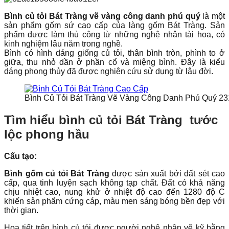
Bình củ tỏi Bát Tràng vẽ vàng công danh phú quý
là một
sản phẩm gốm sứ cao cấp của làng gốm Bát Tràng. Sản
phẩm được làm thủ công từ những nghệ nhân tài hoa, có
kinh nghiệm lâu năm trong nghề.
Bình có hình dáng giống củ tỏi, thân bình tròn, phình to ở
giữa, thu nhỏ dần ở phần cổ và miệng bình. Đây là kiểu
dáng phong thủy đã được nghiên cứu sử dụng từ lâu đời.
Bình Củ Tỏi Bát Tràng Vẽ Vàng Công Danh Phú Quý 2
Tìm hiểu bình củ tỏi Bát Tràng tước
lộc phong hầu
Cấu tạo:
Bình gốm củ tỏi Bát Tràng
được sản xuất bởi đất sét cao
cấp, qua tinh luyện sạch không tạp chất. Đất có khả năng
chịu nhiệt cao, nung khử ở nhiệt độ cao đến 1280 độ C
khiến sản phẩm cứng cáp, màu men sáng bóng bền đẹp với
thời gian.
Họa tiết trên bình củ tỏi được người nghệ nhân vẽ kỹ bằng