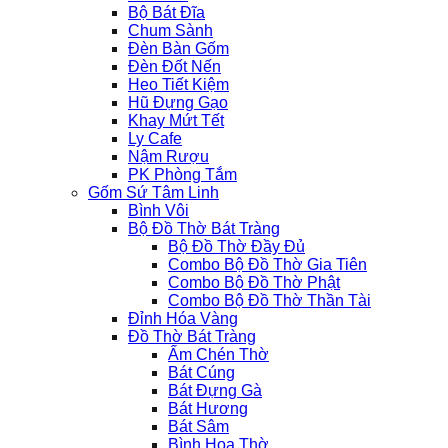
Bộ Bát Đĩa
Chum Sành
Đèn Bàn Gốm
Đèn Đốt Nến
Heo Tiết Kiệm
Hũ Đựng Gạo
Khay Mứt Tết
Ly Cafe
Nậm Rượu
PK Phòng Tắm
Gốm Sứ Tâm Linh
Bình Vôi
Bộ Đồ Thờ Bát Tràng
Bộ Đồ Thờ Đầy Đủ
Combo Bộ Đồ Thờ Gia Tiên
Combo Bộ Đồ Thờ Phật
Combo Bộ Đồ Thờ Thần Tài
Đỉnh Hóa Vàng
Đồ Thờ Bát Tràng
Ấm Chén Thờ
Bát Cúng
Bát Đựng Gà
Bát Hương
Bát Sâm
Bình Hoa Thờ