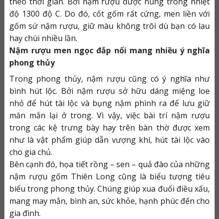
theo thời gian. Bởi nậm rượu được nung trong nhi
ệt
độ 1300 độ C. Do đó, cốt gốm rất cứng, men liền với
gốm sứ nậm rượu, giữ màu không trôi dù bạn có lau
hay chùi nhiều lần.
Nậm rượu men ngọc đắp nổi mang nhiều ý nghĩa
phong thủy
Trong phong thủy, nậm rượu cũng có ý nghĩa như
bình hút lộc. Bởi nậm rượu sở hữu dáng miệng loe
nhỏ để hút tài lộc và bụng nậm phình ra để lưu giữ
măn mắn lại ở trong. Vì vậy, việc bài trí nậm rượu
trong các kệ trưng bày hay trên bàn thờ được xem
như là vật phẩm giúp dẫn vượng khí, hút tài lộc vào
cho gia chủ.
Bên cạnh đó, họa tiết rồng – sen – quả đào của những
nậm rượu gốm Thiên Long cũng là biểu tượng tiêu
biểu trong phong thủy. Chúng giúp xua đuổi điều xấu,
mang may mắn, bình an, sức khỏe, hạnh phúc đến cho
gia đình.