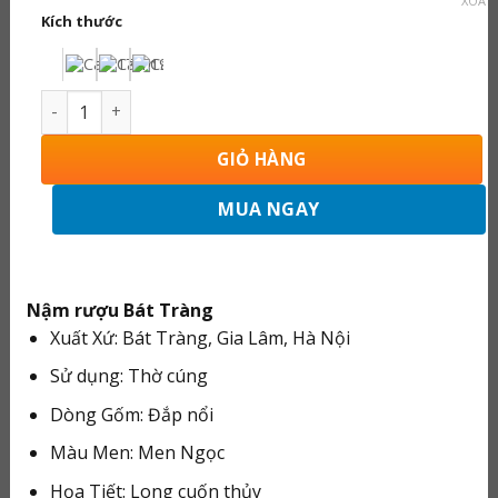
XÓA
từ
Kích thước
250.000 ₫
đến
420.000 ₫
Nậm Rượu Thờ Men Ngọc Đắp Nổi 240119 số lượng
GIỎ HÀNG
MUA NGAY
Nậm rượu Bát Tràng
Xuất Xứ: Bát Tràng, Gia Lâm, Hà Nội
Sử dụng: Thờ cúng
Dòng Gốm: Đắp nổi
Màu Men: Men Ngọc
Họa Tiết: Long cuốn thủy