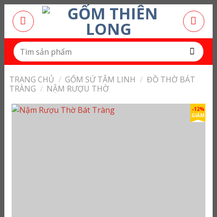
Bỏ
qua
nội
dung
Tìm
kiếm:
TRANG CHỦ
/
GỐM SỨ TÂM LINH
/
ĐỒ THỜ BÁT
TRÀNG
/
NẬM RƯỢU THỜ
-12%
GIẢM