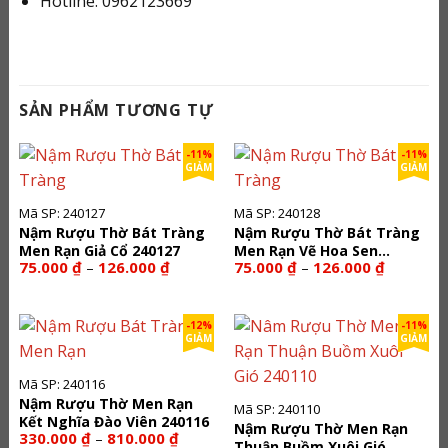
Hotline: 0962123669
SẢN PHẨM TƯƠNG TỰ
-11%
-11%
GIẢM
GIẢM
Mã SP: 240127
Mã SP: 240128
Nậm Rượu Thờ Bát Tràng
Nậm Rượu Thờ Bát Tràng
Men Rạn Giả Cổ 240127
Men Rạn Vẽ Hoa Sen
Khoảng
Khoảng
75.000
₫
126.000
₫
75.000
₫
126.000
₫
–
–
240128
giá:
giá:
từ
từ
75.000 ₫
75.000 ₫
đến
đến
-12%
-11%
126.000 ₫
126.000 ₫
GIẢM
GIẢM
Mã SP: 240116
Nậm Rượu Thờ Men Rạn
Mã SP: 240110
Kết Nghĩa Đào Viên 240116
Nậm Rượu Thờ Men Rạn
Khoảng
330.000
₫
810.000
₫
–
Thuận Buồm Xuôi Gió