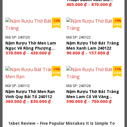
giá:
Khoảng
từ
405.000
₫
870.000
₫
–
240110
giá:
330.000 ₫
từ
đến
405.000
810.000 ₫
đến
-12%
-10%
870.000
GIẢM
GIẢM
Mã SP: 240120
Mã SP: 240122
Nậm Rượu Thờ Men Lam
Nậm Rượu Thờ Bát Tràng
Ngọc Vẽ Rồng Phượng
Men Xanh Lam 240122
Khoảng
Khoảng
370.000
₫
430.000
₫
90.000
₫
157.000
₫
–
–
240120
giá:
giá:
từ
từ
370.000 ₫
90.000 ₫
đến
đến
-10%
-11%
430.000 ₫
157.000 ₫
GIẢM
GIẢM
Mã SP: 240112
Mã SP: 240126
Nậm Rượu Thờ Men Rạn
Nậm Rượu Thờ Bát Tràng
Vinh Quy Bái Tổ 240112
Men Lam Cổ Vẽ Vàng
Khoảng
Khoảng
360.000
₫
830.000
₫
590.000
₫
750.000
₫
–
–
240126
giá:
giá:
từ
từ
360.000 ₫
590.000
đến
đến
830.000 ₫
750.000
1xbet Review – Five Popular Mistakes It Is Simple To