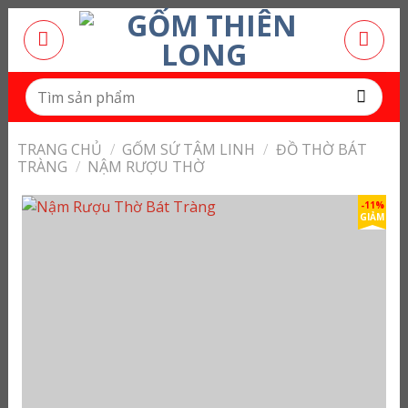
Bỏ
qua
nội
dung
Tìm
kiếm:
TRANG CHỦ
/
GỐM SỨ TÂM LINH
/
ĐỒ THỜ BÁT
TRÀNG
/
NẬM RƯỢU THỜ
-11%
GIẢM