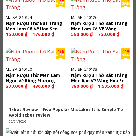
830.000 ₫
126.000 ₫
GIẢM
GIẢM
Mã SP: 240124
Mã SP: 240126
Nậm Rượu Thờ Bát Tràng
Nậm Rượu Thờ Bát Tràng
Men Lam Cổ Vẽ Hoa Sen
Men Lam Cổ Vẽ Vàng
Khoảng
Khoảng
150.000
₫
176.000
₫
590.000
₫
750.000
₫
–
–
240124
240126
giá:
giá:
từ
từ
150.000 ₫
590.000
đến
đến
-12%
-11%
176.000 ₫
750.000
GIẢM
GIẢM
Mã SP: 240120
Mã SP: 240133
Nậm Rượu Thờ Men Lam
Nậm Rượu Thờ Bát Tràng
Ngọc Vẽ Rồng Phượng
Men Rạn Vẽ Vàng Hoa Sen
Khoảng
Khoản
370.000
₫
430.000
₫
780.000
₫
1.575.000
₫
–
–
240120
240133
giá:
giá:
từ
từ
370.000 ₫
780.00
đến
đến
430.000 ₫
1.575.
1xbet Review – Five Popular Mistakes It Is Simple To
Avoid 1xbet review
03/04/2026