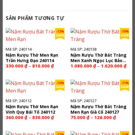
SẢN PHẨM TƯƠNG TỰ
-12%
-10%
GIẢM
GIẢM
Mã SP: 240114
Mã SP: 240138
Nậm Rượu Thờ Men Rạn
Nậm Rượu Thờ Bát Tràng
Trần Hưng Đạo 240114
Men Xanh Ngọc Lục Bảo
Khoảng
Kho
330.000
₫
810.000
₫
1.080.000
₫
1.620.000
₫
–
–
240138
giá:
giá:
từ
từ
330.000 ₫
1.08
đến
đến
-10%
-11%
810.000 ₫
1.62
GIẢM
GIẢM
Mã SP: 240112
Mã SP: 240127
Nậm Rượu Thờ Men Rạn
Nậm Rượu Thờ Bát Tràng
Vinh Quy Bái Tổ 240112
Men Rạn Giả Cổ 240127
Khoảng
Khoảng
360.000
₫
830.000
₫
75.000
₫
126.000
₫
–
–
giá:
giá:
từ
từ
360.000 ₫
75.000 ₫
đến
đến
-11%
-11%