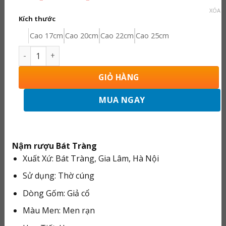
giá:
XÓA
từ
Kích thước
75.000 ₫
đến
Cao 17cm
Cao 20cm
Cao 22cm
Cao 25cm
126.000 ₫
Nậm Rượu Thờ Bát Tràng Men Rạn Vẽ Hoa Sen 240128 s
GIỎ HÀNG
MUA NGAY
Nậm rượu Bát Tràng
Xuất Xứ: Bát Tràng, Gia Lâm, Hà Nội
Sử dụng: Thờ cúng
Dòng Gốm: Giả cổ
Màu Men: Men rạn