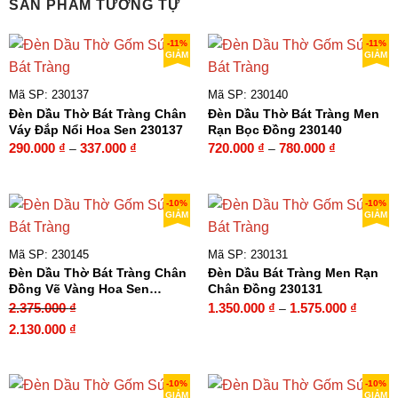
SẢN PHẨM TƯƠNG TỰ
-11%
-11%
GIẢM
GIẢM
Mã SP: 230137
Mã SP: 230140
Đèn Dầu Thờ Bát Tràng Chân
Đèn Dầu Thờ Bát Tràng Men
Váy Đắp Nổi Hoa Sen 230137
Rạn Bọc Đồng 230140
Khoảng
Khoảng
290.000
₫
337.000
₫
720.000
₫
780.000
₫
–
–
giá:
giá:
từ
từ
290.000 ₫
720.000 ₫
-10%
-10%
GIẢM
GIẢM
đến
đến
337.000 ₫
780.000 ₫
Mã SP: 230145
Mã SP: 230131
Đèn Dầu Thờ Bát Tràng Chân
Đèn Dầu Bát Tràng Men Rạn
Đồng Vẽ Vàng Hoa Sen
Chân Đồng 230131
230145
Khoản
2.375.000
₫
1.350.000
₫
1.575.000
₫
–
giá:
Giá
Giá
2.130.000
₫
từ
gốc
hiện
1.350.
là:
tại
đến
2.375.000 ₫.
là:
-10%
-10%
GIẢM
GIẢM