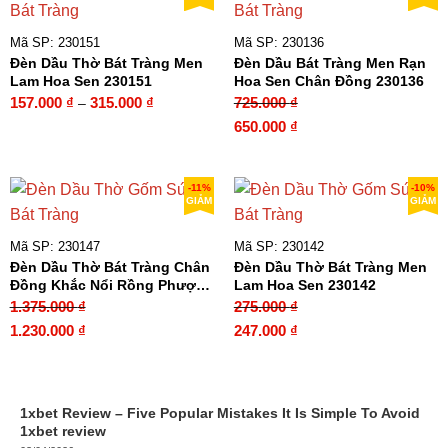
1.575.
2.130.000 ₫.
Mã SP: 230151
Mã SP: 230136
Đèn Dầu Thờ Bát Tràng Men
Đèn Dầu Bát Tràng Men Rạn
Lam Hoa Sen 230151
Hoa Sen Chân Đồng 230136
Khoảng
157.000
₫
315.000
₫
725.000
₫
–
giá:
Giá
Giá
650.000
₫
từ
gốc
hiện
157.000 ₫
là:
tại
đến
725.000 ₫.
là:
-11%
-10%
GIẢM
GIẢM
315.000 ₫
650.000 ₫.
Mã SP: 230147
Mã SP: 230142
Đèn Dầu Thờ Bát Tràng Chân
Đèn Dầu Thờ Bát Tràng Men
Đồng Khắc Nổi Rồng Phượng
Lam Hoa Sen 230142
230147
1.375.000
₫
275.000
₫
Giá
Giá
Giá
Giá
1.230.000
₫
247.000
₫
gốc
hiện
gốc
hiện
là:
tại
là:
tại
1.375.000 ₫.
là:
275.000 ₫.
là:
1xbet Review – Five Popular Mistakes It Is Simple To Avoid
1.230.000 ₫.
247.000 ₫.
1xbet review