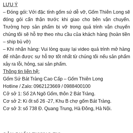
LƯU Ý
– Đóng gói: Với đặc tính gốm sứ dễ vỡ, Gốm Thiên Long sẽ
đóng gói cẩn thận trước khi giao cho bên vận chuyển.
Trường hợp sản phẩm bị vỡ trong quá trình vận chuyển
chúng tôi sẽ hỗ trợ theo nhu cầu của khách hàng (hoàn tiền
– ship bù vỡ)
– Khi nhận hàng: Vui lòng quay lại video quá trình mở hàng
để nhận được sự hỗ trợ tốt nhất từ chúng tôi nếu sản phẩm
xảy ra lỗi, hỏng, sai sản phẩm.
Thông tin liên hệ:
Gốm Sứ Bát Tràng Cao Cấp – Gốm Thiên Long
Hotline / Zalo: 0962123669 / 0988400100
Cở sở 1: Số 2A Ngõ Gốm, thôn 2 Bát Tràng.
Cơ sở 2: Ki ốt số 26 -27, Khu B chợ gốm Bát Tràng.
Cơ sở 3: số 738 Đ. Quang Trung, Hà Đông, Hà Nội.