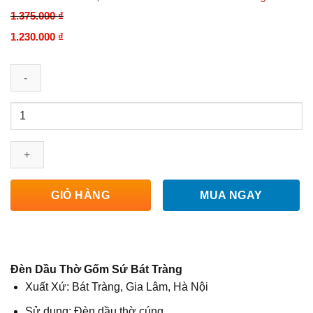
1.375.000
₫
Giá
Giá
1.230.000
₫
gốc
hiện
là:
tại
1.375.000 ₫.
là:
Đèn
1.230.000 ₫.
Dầu
Thờ
Bát
Tràng
Chân
MUA NGAY
GIỎ HÀNG
Đồng
Men
Lam
Hoa
Đèn Dầu Thờ Gốm Sứ Bát Tràng
Sen
230143
Xuất Xứ: Bát Tràng, Gia Lâm, Hà Nội
số
Sử dụng: Đèn dầu thờ cúng