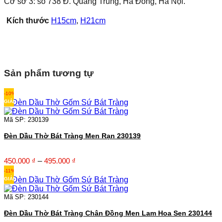
Cơ sở 3: số 738 Đ. Quang Trung, Hà Đông, Hà Nội.
Kích thước
H15cm
,
H21cm
Sản phẩm tương tự
-10%
GIẢM
Mã SP: 230139
Đèn Dầu Thờ Bát Tràng Men Rạn 230139
Khoảng
450.000
₫
–
495.000
₫
giá:
-11%
từ
GIẢM
450.000 ₫
đến
Mã SP: 230144
495.000 ₫
Đèn Dầu Thờ Bát Tràng Chân Đồng Men Lam Hoa Sen 230144