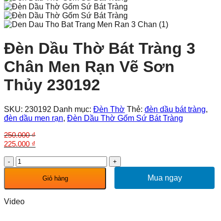
Đèn Dầu Thờ Bát Tràng 3
Chân Men Rạn Vẽ Sơn
Thủy 230192
SKU:
230192
Danh mục:
Đèn Thờ
Thẻ:
đèn dầu bát tràng
,
đèn dầu men rạn
,
Đèn Dầu Thờ Gốm Sứ Bát Tràng
250.000
₫
Giá
Giá
225.000
₫
gốc
hiện
Đèn
là:
tại
Dầu
250.000 ₫.
là:
Thờ
Mua ngay
225.000 ₫.
Giỏ hàng
Bát
Tràng
Video
3
Chân