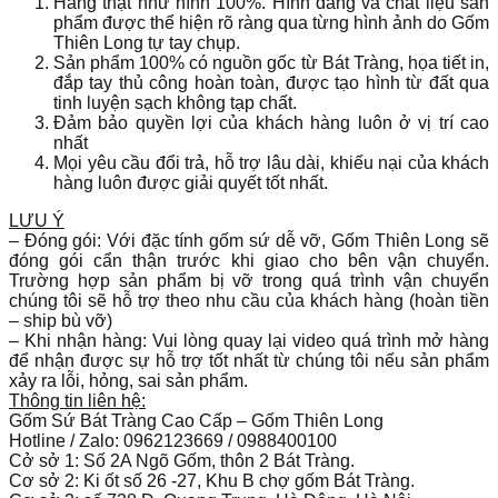
Hàng thật như hình 100%. Hình dáng và chất liệu sản
phẩm được thể hiện rõ ràng qua từng hình ảnh do Gốm
Thiên Long tự tay chụp.
Sản phẩm 100% có nguồn gốc từ Bát Tràng, họa tiết in,
đắp tay thủ công hoàn toàn, được tạo hình từ đất qua
tinh luyện sạch không tạp chất.
Đảm bảo quyền lợi của khách hàng luôn ở vị trí cao
nhất
Mọi yêu cầu đổi trả, hỗ trợ lâu dài, khiếu nại của khách
hàng luôn được giải quyết tốt nhất.
LƯU Ý
– Đóng gói: Với đặc tính gốm sứ dễ vỡ, Gốm Thiên Long sẽ
đóng gói cẩn thận trước khi giao cho bên vận chuyển.
Trường hợp sản phẩm bị vỡ trong quá trình vận chuyển
chúng tôi sẽ hỗ trợ theo nhu cầu của khách hàng (hoàn tiền
– ship bù vỡ)
– Khi nhận hàng: Vui lòng quay lại video quá trình mở hàng
để nhận được sự hỗ trợ tốt nhất từ chúng tôi nếu sản phẩm
xảy ra lỗi, hỏng, sai sản phẩm.
Thông tin liên hệ:
Gốm Sứ Bát Tràng Cao Cấp – Gốm Thiên Long
Hotline / Zalo: 0962123669 / 0988400100
Cở sở 1: Số 2A Ngõ Gốm, thôn 2 Bát Tràng.
Cơ sở 2: Ki ốt số 26 -27, Khu B chợ gốm Bát Tràng.