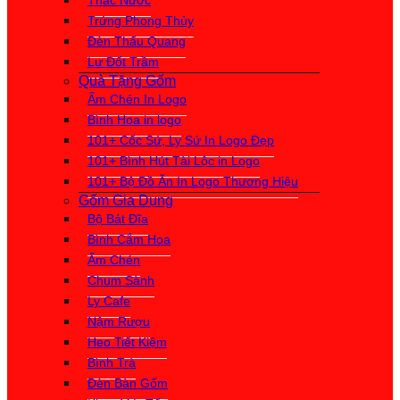
Thác Nước
Trứng Phong Thủy
Đèn Thấu Quang
Lư Đốt Trầm
Quà Tặng Gốm
Ấm Chén In Logo
Bình Hoa in logo
101+ Cốc Sứ, Ly Sứ In Logo Đẹp
101+ Bình Hút Tài Lộc in Logo
101+ Bộ Đồ Ăn In Logo Thương Hiệu
Gốm Gia Dụng
Bộ Bát Đĩa
Bình Cắm Hoa
Ấm Chén
Chum Sành
Ly Cafe
Nậm Rượu
Heo Tiết Kiệm
Bình Trà
Đèn Bàn Gốm