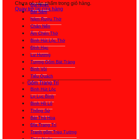
Chưa có sản phẩm trong giỏ hàng.
Đài Nước
Quay trở lại cửa hàng
Bát Sâm
Nậm Rượu Thờ
Chân Nến
Ấm Chén Thờ
Bình Hút Lộc Thờ
Đỉnh Hạc
Lư Hương
Tượng Gốm Bát Tràng
Bình Vôi
Tiểu Quách
Gốm Trang Trí
Bình Hút Lộc
Lọ Lục Bình
Bình Hồ Lô
Thống Sứ
Bát Thả Hoa
Đĩa Trang Trí
Tranh gốm Treo Tường