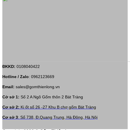
ĐKKD:
0108040422
Hotline / Zalo
:
0962123669
Email:
sales@gomthienlong.vn
Cở sở 1:
Số 2 A Ngõ Gốm thôn 2 Bát Tràng
Cơ sở 2:
Ki ốt số 26 -27 Khu B chợ gốm Bát Tràng
Cơ sở 3
: Số 738, Đ.Quang Trung, Hà Đông, Hà Nội