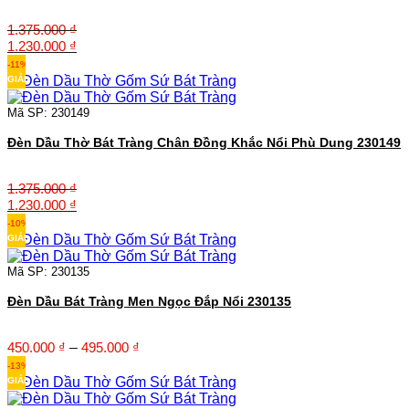
1.375.000
₫
Giá
Giá
1.230.000
₫
gốc
hiện
-11%
là:
tại
GIẢM
1.375.000 ₫.
là:
1.230.000 ₫.
Mã SP: 230149
Đèn Dầu Thờ Bát Tràng Chân Đồng Khắc Nổi Phù Dung 230149
1.375.000
₫
Giá
Giá
1.230.000
₫
gốc
hiện
-10%
là:
tại
GIẢM
1.375.000 ₫.
là:
1.230.000 ₫.
Mã SP: 230135
Đèn Dầu Bát Tràng Men Ngọc Đắp Nổi 230135
Khoảng
450.000
₫
–
495.000
₫
giá:
-13%
từ
GIẢM
450.000 ₫