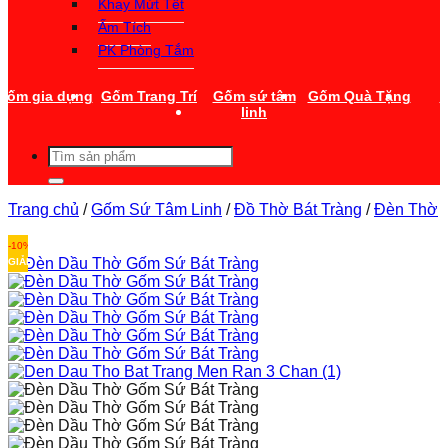
Khay Mứt Tết
Ấm Tích
PK Phòng Tắm
Gốm gia dụng
Gốm Trang Trí
Gốm sứ tâm
Gốm Quà Tặng
T
linh
Tìm
kiếm:
Trang chủ
/
Gốm Sứ Tâm Linh
/
Đồ Thờ Bát Tràng
/
Đèn Thờ
-10%
GIẢM