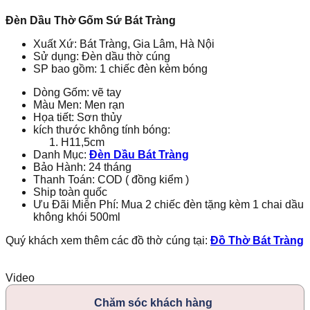
Men
Rạn
Đèn Dầu Thờ Gốm Sứ Bát Tràng
Vẽ
Sơn
Xuất Xứ: Bát Tràng, Gia Lâm, Hà Nội
Thủy
Sử dụng: Đèn dầu thờ cúng
230192
SP bao gồm: 1 chiếc đèn kèm bóng
số
lượng
Dòng Gốm: vẽ tay
Màu Men: Men rạn
Họa tiết: Sơn thủy
kích thước không tính bóng:
H11,5cm
Danh Mục:
Đèn Dầu Bát Tràng
Bảo Hành: 24 tháng
Thanh Toán: COD ( đồng kiểm )
Ship toàn quốc
Ưu Đãi Miễn Phí: Mua 2 chiếc đèn tặng kèm 1 chai dầu
không khói 500ml
Quý khách xem thêm các đồ thờ cúng tại:
Đồ Thờ Bát Tràng
Video
Chăm sóc khách hàng