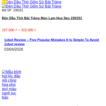
là:
tại
GIẢM
275.000 ₫.
là:
247.000 ₫.
Mã SP: 230151
Đèn Dầu Thờ Bát Tràng Men Lam Hoa Sen 230151
Khoảng
157.000
₫
–
315.000
₫
giá:
từ
1xbet Review – Five Popular Mistakes It Is Simple To Avoid
157.000 ₫
1xbet review
đến
03/04/2026
315.000 ₫