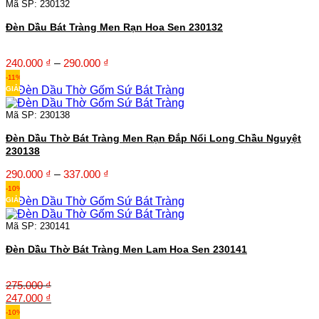
đến
Mã SP: 230132
495.000 ₫
Đèn Dầu Bát Tràng Men Rạn Hoa Sen 230132
Khoảng
240.000
₫
–
290.000
₫
giá:
-11%
từ
GIẢM
240.000 ₫
đến
Mã SP: 230138
290.000 ₫
Đèn Dầu Thờ Bát Tràng Men Rạn Đắp Nổi Long Chầu Nguyệt
230138
Khoảng
290.000
₫
–
337.000
₫
giá:
-10%
từ
GIẢM
290.000 ₫
đến
Mã SP: 230141
337.000 ₫
Đèn Dầu Thờ Bát Tràng Men Lam Hoa Sen 230141
275.000
₫
Giá
Giá
247.000
₫
gốc
hiện
-10%