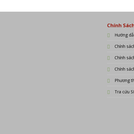
315.000 ₫
290.0
đến
đến
540.000 ₫
720.0
Chính Sác
Hướng dẫ
Chính sác
Chính sách
Chính sác
Phương t
Tra cứu 