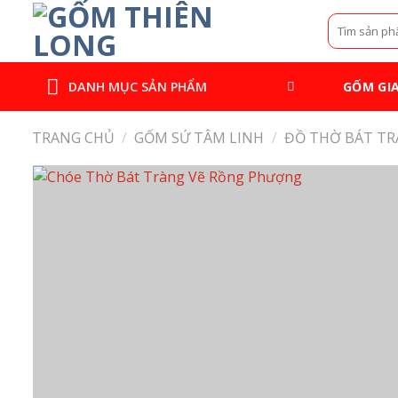
Bỏ
Tìm
qua
kiếm:
nội
dung
GỐM GI
DANH MỤC SẢN PHẨM
TRANG CHỦ
/
GỐM SỨ TÂM LINH
/
ĐỒ THỜ BÁT T