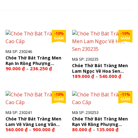
-10%
-10%
GIẢM
GIẢM
Mã SP: 230246
Chóe Thờ Bát Tràng Men
Mã SP: 230235
Rạn In Rồng Phượng
Chóe Thờ Bát Tràng Men
ng
Khoảng
90.000
₫
236.250
₫
–
230246
Lam Ngọc Vẽ Hoa Sen
giá:
Khoảng
189.000
₫
540.000
₫
–
230235
từ
giá:
00 ₫
90.000 ₫
từ
đến
189.000
00 ₫
236.250 ₫
đến
-10%
-11%
540.000
GIẢM
GIẢM
Mã SP: 230241
Mã SP: 230253
Chóe Thờ Bát Tràng Men
Chóe Thờ Bát Tràng Men
Lam Vẽ Vàng Long Vân
Rạn Vẽ Rồng Phượng
ng
Khoảng
Khoảng
560.000
₫
900.000
₫
80.000
₫
135.000
₫
–
–
230241
230253
giá:
giá:
từ
từ