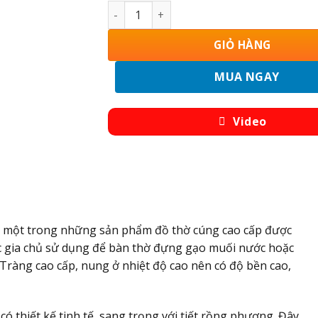
Chóe Thờ Bát Tràng Men Lam Ngọc Vẽ R
GIỎ HÀNG
MUA NGAY
Video
 một trong những sản phẩm đồ thờ cúng cao cấp được
ác gia chủ sử dụng để bàn thờ đựng gạo muối nước hoặc
Tràng cao cấp, nung ở nhiệt độ cao nên có độ bền cao,
có thiết kế tinh tế, sang trọng với tiết rồng phượng. Đây