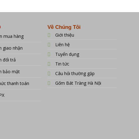
00 ₫
560.000 ₫
80.000 ₫
đến
đến
00 ₫
900.000 ₫
135.000 ₫
h
Về Chúng Tôi
Giới thiệu
n mua hàng
Liên hệ
h giao nhận
Tuyển dụng
 đổi trả
Tin tức
h bảo mật
Câu hỏi thường gặp
Gốm Bát Tràng Hà Nội
hức thanh toán
SPX