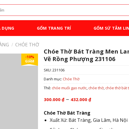
A DỤNG
GỐM TRANG TRÍ
GỐM SỨ TÂM LI
RÀNG
/
CHÓE THỜ
Chóe Thờ Bát Tràng Men La
-10%
Vẽ Rồng Phượng 231106
GIẢM
SKU:
231106
Danh mục:
Chóe Thờ
Thẻ:
chóe muối gạo nước
,
chóe thờ
,
chóe thờ bát 
Khoảng
–
300.000
₫
432.000
₫
giá:
từ
Chóe Thờ Bát Tràng
300.000 ₫
Xuất Xứ: Bát Tràng, Gia Lâm, Hà Nội
đến
432.000 ₫