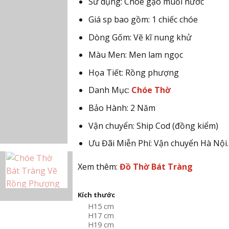
Sử dụng: Chóe gạo muối nước
Giá sp bao gồm: 1 chiếc chóe
Dòng Gốm: Vẽ kĩ nung khử
Màu Men: Men lam ngọc
Họa Tiết: Rồng phượng
Danh Mục:
Chóe Thờ
Bảo Hành: 2 Năm
Vận chuyển: Ship Cod (đồng kiểm)
Ưu Đãi Miễn Phí: Vận chuyển Hà Nội.
Xem thêm:
Đồ Thờ Bát Tràng
Kích thước
H15 cm
H17 cm
H19 cm