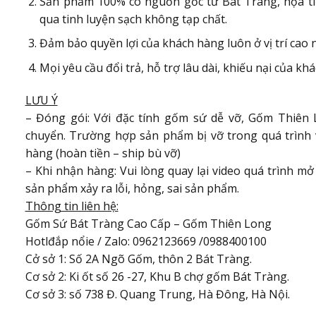
Sản phẩm 100% có nguồn gốc từ Bát Tràng, họa tiế
qua tinh luyện sạch không tạp chất.
Đảm bảo quyền lợi của khách hàng luôn ở vị trí cao 
Mọi yêu cầu đổi trả, hỗ trợ lâu dài, khiếu nại của kh
LƯU Ý
– Đóng gói: Với đặc tính gốm sứ dễ vỡ, Gốm Thiên 
chuyển. Trường hợp sản phẩm bị vỡ trong quá trình 
hàng (hoàn tiền – ship bù vỡ)
– Khi nhận hàng: Vui lòng quay lại video quá trình m
sản phẩm xảy ra lỗi, hỏng, sai sản phẩm.
Thông tin liên hệ:
Gốm Sứ Bát Tràng Cao Cấp – Gốm Thiên Long
Hotlđắp nổie / Zalo: 0962123669 /0988400100
Cở sở 1: Số 2A Ngõ Gốm, thôn 2 Bát Tràng.
Cơ sở 2: Ki ốt số 26 -27, Khu B chợ gốm Bát Tràng.
Cơ sở 3: số 738 Đ. Quang Trung, Hà Đông, Hà Nội.