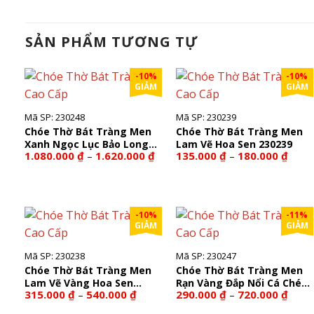
SẢN PHẨM TƯƠNG TỰ
-10%
-10%
GIẢM
GIẢM
Mã SP: 230248
Mã SP: 230239
Chóe Thờ Bát Tràng Men
Chóe Thờ Bát Tràng Men
Xanh Ngọc Lục Bảo Long
Lam Vẽ Hoa Sen 230239
Khoảng
Khoả
1.080.000
₫
1.620.000
₫
135.000
₫
180.000
₫
–
–
Chầu Nguyệt 230248
giá:
giá:
từ
từ
1.080.000 ₫
135.0
đến
đến
1.620.000 ₫
180.0
-10%
-11%
GIẢM
GIẢM
Mã SP: 230238
Mã SP: 230247
Chóe Thờ Bát Tràng Men
Chóe Thờ Bát Tràng Men
Lam Vẽ Vàng Hoa Sen
Rạn Vàng Đắp Nổi Cá Chép
Khoảng
Khoả
315.000
₫
540.000
₫
290.000
₫
720.000
₫
–
–
230238
Hóa Rồng 230247
giá:
giá:
từ
từ