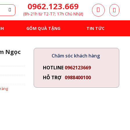
0962.123.669
(8h-21h từ T2-T7; 17h Chủ Nhật)
NH
GỐM QUÀ TẶNG
TIN TỨC
m Ngọc
Chăm sóc khách hàng
HOTLINE
0962123669
HỖ TRỢ
0988400100
tràng