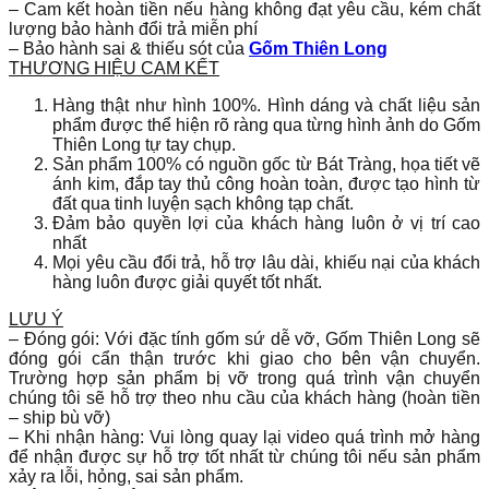
– Cam kết hoàn tiền nếu hàng không đạt yêu cầu, kém chất
lượng bảo hành đổi trả miễn phí
– Bảo hành sai & thiếu sót của
Gốm Thiên Long
THƯƠNG HIỆU CAM KẾT
Hàng thật như hình 100%. Hình dáng và chất liệu sản
phẩm được thể hiện rõ ràng qua từng hình ảnh do Gốm
Thiên Long tự tay chụp.
Sản phẩm 100% có nguồn gốc từ Bát Tràng, họa tiết vẽ
ánh kim, đắp tay thủ công hoàn toàn, được tạo hình từ
đất qua tinh luyện sạch không tạp chất.
Đảm bảo quyền lợi của khách hàng luôn ở vị trí cao
nhất
Mọi yêu cầu đổi trả, hỗ trợ lâu dài, khiếu nại của khách
hàng luôn được giải quyết tốt nhất.
LƯU Ý
– Đóng gói: Với đặc tính gốm sứ dễ vỡ, Gốm Thiên Long sẽ
đóng gói cẩn thận trước khi giao cho bên vận chuyển.
Trường hợp sản phẩm bị vỡ trong quá trình vận chuyển
chúng tôi sẽ hỗ trợ theo nhu cầu của khách hàng (hoàn tiền
– ship bù vỡ)
– Khi nhận hàng: Vui lòng quay lại video quá trình mở hàng
để nhận được sự hỗ trợ tốt nhất từ chúng tôi nếu sản phẩm
xảy ra lỗi, hỏng, sai sản phẩm.