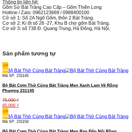
Thông tin liên hệ:
Gốm Sứ Bát Tràng Cao Cấp – Gốm Thiên Long
Hotline / Zalo: 0962123669 / 0988400100
Cở sở 1: Số 2A Ngõ Gốm, thôn 2 Bát Tràng.
Cơ sở 2: Ki ốt số 26 -27, Khu B chợ gốm Bát Tràng.
Cơ sở 3: số 738 Đ. Quang Trung, Hà Đông, Hà Nội.
Sản phẩm tương tự
-13%
GIẢM
Mã SP: 231145
Bộ Bát Cơm Thờ Cúng Bát Tràng Men Xanh Lam Vẽ Rồng
Phượng 231145
75.000
₫
Giá
Giá
65.000
₫
gốc
hiện
-15%
là:
tại
GIẢM
75.000 ₫.
là:
Mã SP: 231150
65.000 ₫.
Bộ Bát Cơm Thờ Cúng Bát Tràng Men Rạn Đắp Nổi Rồng