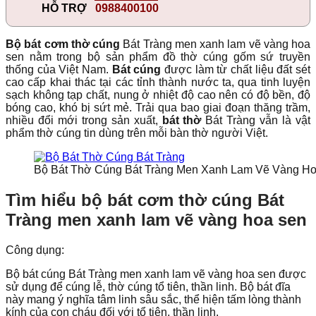
HỖ TRỢ
0988400100
Bộ bát cơm thờ cúng
Bát Tràng men xanh lam vẽ vàng hoa
sen nằm trong bộ sản phẩm đồ thờ cúng gốm sứ truyền
thống của Việt Nam.
Bát cúng
được làm từ chất liệu đất sét
cao cấp khai thác tại các tỉnh thành nước ta, qua tinh luyện
sạch không tạp chất, nung ở nhiệt độ cao nên có độ bền, độ
bóng cao, khó bị sứt mẻ. Trải qua bao giai đoạn thăng trầm,
nhiều đổi mới trong sản xuất,
bát thờ
Bát Tràng vẫn là vật
phẩm thờ cúng tin dùng trên mỗi bàn thờ người Việt.
Bộ Bát Thờ Cúng Bát Tràng Men Xanh Lam Vẽ Vàng H
Tìm hiểu bộ bát cơm thờ cúng Bát
Tràng men xanh lam vẽ vàng hoa sen
Công dụng:
Bộ bát cúng Bát Tràng men xanh lam vẽ vàng hoa sen được
sử dụng để cúng lễ, thờ cúng tổ tiên, thần linh. Bộ bát đĩa
này mang ý nghĩa tâm linh sâu sắc, thể hiện tấm lòng thành
kính của con cháu đối với tổ tiên, thần linh.