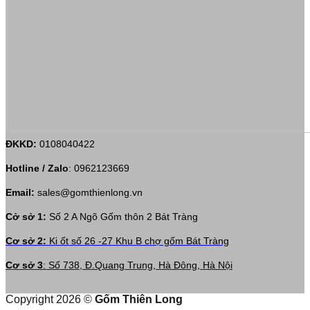
ĐKKD:
0108040422
Hotline / Zalo
:
0962123669
Email:
sales@gomthienlong.vn
Cở sở 1:
Số 2 A Ngõ Gốm thôn 2 Bát Tràng
Cơ sở 2:
Ki ốt số 26 -27 Khu B chợ gốm Bát Tràng
Cơ sở 3
: Số 738, Đ.Quang Trung, Hà Đông, Hà Nội
Copyright 2026 ©
Gốm Thiên Long