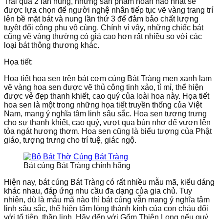
Trải qua 2 lần nung, những sản phẩm hoàn hảo nhất sẽ
được lựa chọn để người nghệ nhân tiếp tục vẽ vàng trang trí
lên bề mặt bát và nung lần thứ 3 để đảm bảo chất lượng
tuyệt đối công phu vô cùng. Chính vì vậy, những chiếc bát
cũng vẽ vàng thường có giá cao hơn rất nhiều so với các
loại bát thông thương khác.
Họa tiết:
Họa tiết hoa sen trên bát cơm cúng Bát Tràng men xanh lam
vẽ vàng hoa sen được vẽ thủ công tinh xảo, tỉ mỉ, thể hiện
được vẻ đẹp thanh khiết, cao quý của loài hoa này. Họa tiết
hoa sen là một trong những họa tiết truyền thống của Việt
Nam, mang ý nghĩa tâm linh sâu sắc. Hoa sen tượng trưng
cho sự thanh khiết, cao quý, vượt qua bùn nhơ để vươn lên
tỏa ngát hương thơm. Hoa sen cũng là biểu tượng của Phật
giáo, tượng trưng cho trí tuệ, giác ngộ.
Bát cúng Bát Tràng chính hãng
Hiện nay, bát cúng Bát Tràng có rất nhiều mẫu mã, kiểu dáng
khác nhau, đáp ứng nhu cầu đa dạng của gia chủ. Tuy
nhiên, dù là mẫu mã nào thì bát cúng vẫn mang ý nghĩa tâm
linh sâu sắc, thể hiện tấm lòng thành kính của con cháu đối
với tổ tiên, thần linh. Hãy đến với Gốm Thiên Long nếu quý