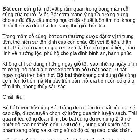
Bát cơm cúng
là một vật phẩm quan trọng trong mâm cỗ
cúng của người Việt. Bát cơm mang ý nghĩa
tượng trưng
cho sự đủ đầy, cầu mong người đã khuất luôn ấm no, không
thiếu thốn và đói khát khi sang thế giới bên kia.
Trong mâm cỗ cúng, bát cơm thường được đặt ở vị trí trung
tâm, thể hiện sự tôn kính của con cháu đối với tổ tiên, thần
linh. Bát cơm này cũng được xem là lời mời gọi tổ tiên, thần
linh về hưởng lộc, phù hộ cho gia đình bình an, hạnh phúc.
Không chỉ sử dụng những ngày giỗ tết, vào những ngày bình
thường, bộ bát đĩa được xếp thành bộ 6 bát hoặc 10 bát
ngay ngắn trên bàn thờ.
Bộ bát thờ
không chỉ dùng để cúng
cơm lên tổ tiên mà khi bầy trên bàn thờ gia tiên còn có giá trị
tâm linh, phong thủy sâu sắc.
Chất liệu:
Bộ bát cơm thờ cúng Bát Tràng được làm từ chất liệu đất sét
cao cấp, được tuyển chọn kỹ lưỡng qua tinh luyện sạch. Trải
qua nhiều công đoạn tỉ mỉ, bộ bát cúng được nung 2 lần ở
nhiệt độ cao nhất lên đến 1280 độ C, nung khử khiến sản
phẩm sáng bóng và xương sứ có độ cứng cao, chắc chắn.