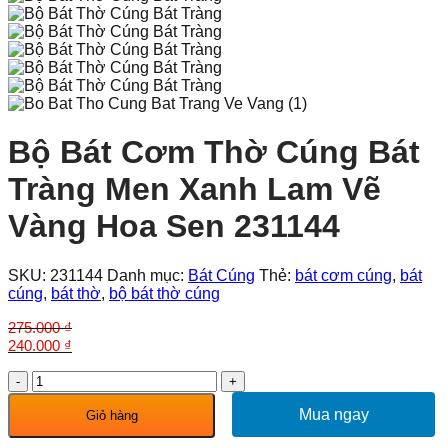
Bộ Bát Cơm Thờ Cúng Bát
Tràng Men Xanh Lam Vẽ
Vàng Hoa Sen 231144
SKU:
231144
Danh mục:
Bát Cúng
Thẻ:
bát cơm cúng
,
bát
cúng
,
bát thờ
,
bộ bát thờ cúng
275.000
₫
Giá
Giá
240.000
₫
gốc
hiện
Bộ
là:
tại
Bát
275.000 ₫.
là:
Cơm
Mua ngay
240.000 ₫.
Giỏ hàng
Thờ