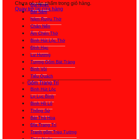
Chưa có sản phẩm trong giỏ hàng.
Đài Nước
Quay trở lại cửa hàng
Bát Sâm
Nậm Rượu Thờ
Chân Nến
Ấm Chén Thờ
Bình Hút Lộc Thờ
Đỉnh Hạc
Lư Hương
Tượng Gốm Bát Tràng
Bình Vôi
Tiểu Quách
Gốm Trang Trí
Bình Hút Lộc
Lọ Lục Bình
Bình Hồ Lô
Thống Sứ
Bát Thả Hoa
Đĩa Trang Trí
Tranh gốm Treo Tường