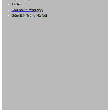
Tin tức
Câu hỏi thường gặp
Gốm Bát Tràng Hà Nội