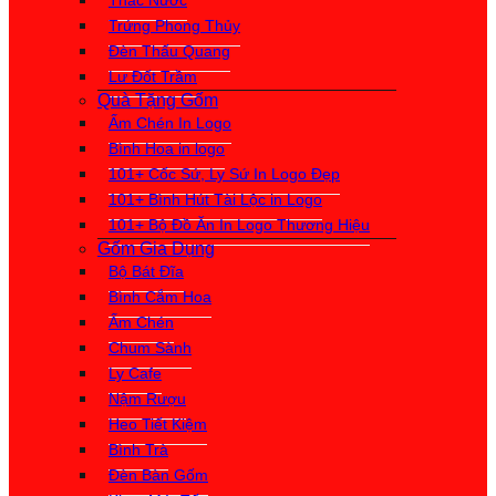
Thác Nước
Trứng Phong Thủy
Đèn Thấu Quang
Lư Đốt Trầm
Quà Tặng Gốm
Ấm Chén In Logo
Bình Hoa in logo
101+ Cốc Sứ, Ly Sứ In Logo Đẹp
101+ Bình Hút Tài Lộc in Logo
101+ Bộ Đồ Ăn In Logo Thương Hiệu
Gốm Gia Dụng
Bộ Bát Đĩa
Bình Cắm Hoa
Ấm Chén
Chum Sành
Ly Cafe
Nậm Rượu
Heo Tiết Kiệm
Bình Trà
Đèn Bàn Gốm