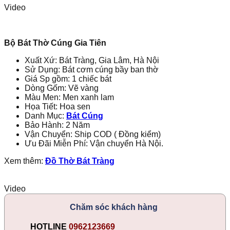
Cúng
Video
Bát
Tràng
Men
Xanh
Bộ Bát Thờ Cúng Gia Tiên
Lam
Vẽ
Xuất Xứ: Bát Tràng, Gia Lâm, Hà Nội
Vàng
Sử Dụng: Bát cơm cúng bầy ban thờ
Hoa
Giá Sp gồm: 1 chiếc bát
Sen
Dòng Gốm: Vẽ vàng
231144
Màu Men: Men xanh lam
số
Họa Tiết: Hoa sen
lượng
Danh Mục:
Bát Cúng
Bảo Hành: 2 Năm
Vận Chuyển: Ship COD ( Đồng kiểm)
Ưu Đãi Miễn Phí: Vận chuyển Hà Nội.
Xem thêm:
Đồ Thờ Bát Tràng
Video
Chăm sóc khách hàng
HOTLINE
0962123669