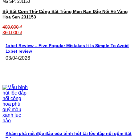
500.000 ₫.
là:
Mã SP: 231153
420.000 ₫.
Bộ Bát Cơm Thờ Cúng Bát Tràng Men Rạn Đắp Nổi Vẽ Vàng
Hoa Sen 231153
400.000
₫
Giá
Giá
360.000
₫
gốc
hiện
là:
tại
1xbet Review – Five Popular Mistakes It Is Simple To Avoid
400.000 ₫.
là:
1xbet review
360.000 ₫.
03/04/2026
Khám phá nét độc đáo của bình hút tài lộc đắp nổi gốm Bát