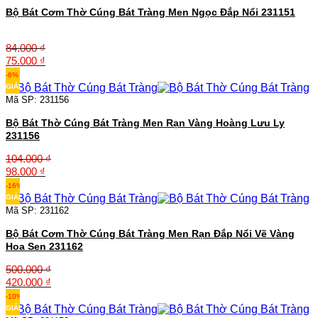
78.000 ₫.
Bộ Bát Cơm Thờ Cúng Bát Tràng Men Ngọc Đắp Nổi 231151
84.000
₫
Giá
Giá
75.000
₫
gốc
hiện
-6%
là:
tại
GIẢM
84.000 ₫.
là:
Mã SP: 231156
75.000 ₫.
Bộ Bát Thờ Cúng Bát Tràng Men Rạn Vàng Hoàng Lưu Ly
231156
104.000
₫
Giá
Giá
98.000
₫
gốc
hiện
-16%
là:
tại
GIẢM
104.000 ₫.
là:
Mã SP: 231162
98.000 ₫.
Bộ Bát Cơm Thờ Cúng Bát Tràng Men Rạn Đắp Nổi Vẽ Vàng
Hoa Sen 231162
500.000
₫
Giá
Giá
420.000
₫
gốc
hiện
-10%
là:
tại
GIẢM