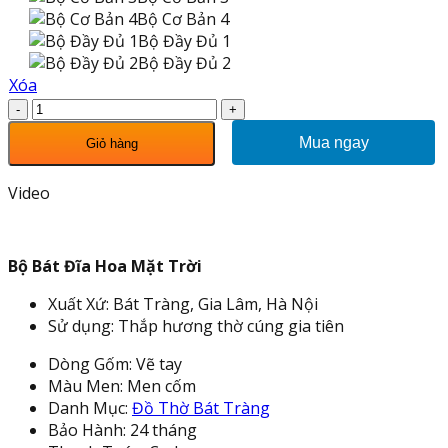
Bộ Cơ Bản 4
Bộ Đầy Đủ 1
Bộ Đầy Đủ 2
Xóa
Bộ
Bát
Mua ngay
Giỏ hàng
Đĩa
Hoa
Video
Mặt
Trời
Xanh
Cốm
Bộ Bát Đĩa Hoa Mặt Trời
Ngọc
Xuất Xứ: Bát Tràng, Gia Lâm, Hà Nội
Vẽ
Sử dụng: Thắp hương thờ cúng gia tiên
Hoa
230910
Dòng Gốm: Vẽ tay
số
Màu Men: Men cốm
lượng
Danh Mục:
Đồ Thờ Bát Tràng
Bảo Hành: 24 tháng