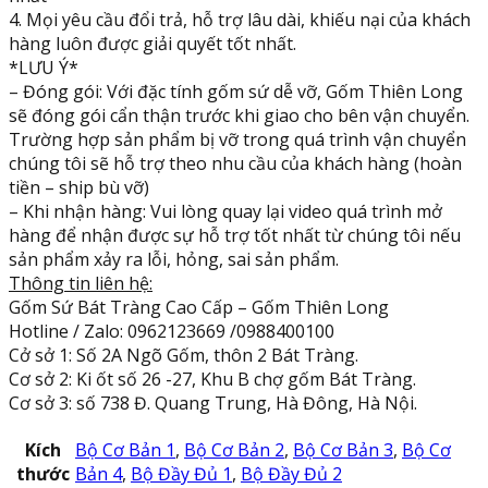
4. Mọi yêu cầu đổi trả, hỗ trợ lâu dài, khiếu nại của khách
hàng luôn được giải quyết tốt nhất.
*LƯU Ý*
– Đóng gói: Với đặc tính gốm sứ dễ vỡ, Gốm Thiên Long
sẽ đóng gói cẩn thận trước khi giao cho bên vận chuyển.
Trường hợp sản phẩm bị vỡ trong quá trình vận chuyển
chúng tôi sẽ hỗ trợ theo nhu cầu của khách hàng (hoàn
tiền – ship bù vỡ)
– Khi nhận hàng: Vui lòng quay lại video quá trình mở
hàng để nhận được sự hỗ trợ tốt nhất từ chúng tôi nếu
sản phẩm xảy ra lỗi, hỏng, sai sản phẩm.
Thông tin liên hệ:
Gốm Sứ Bát Tràng Cao Cấp – Gốm Thiên Long
Hotline / Zalo: 0962123669 /0988400100
Cở sở 1: Số 2A Ngõ Gốm, thôn 2 Bát Tràng.
Cơ sở 2: Ki ốt số 26 -27, Khu B chợ gốm Bát Tràng.
Cơ sở 3: số 738 Đ. Quang Trung, Hà Đông, Hà Nội.
Kích
Bộ Cơ Bản 1
,
Bộ Cơ Bản 2
,
Bộ Cơ Bản 3
,
Bộ Cơ
thước
Bản 4
,
Bộ Đầy Đủ 1
,
Bộ Đầy Đủ 2