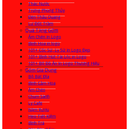
Thác Nước
Trứng Phong Thủy
Đèn Thấu Quang
Lư Đốt Trầm
Quà Tặng Gốm
Ấm Chén In Logo
Bình Hoa in logo
101+ Cốc Sứ, Ly Sứ In Logo Đẹp
101+ Bình Hút Tài Lộc in Logo
101+ Bộ Đồ Ăn In Logo Thương Hiệu
Gốm Gia Dụng
Bộ Bát Đĩa
Bình Cắm Hoa
Ấm Chén
Chum Sành
Ly Cafe
Nậm Rượu
Heo Tiết Kiệm
Bình Trà