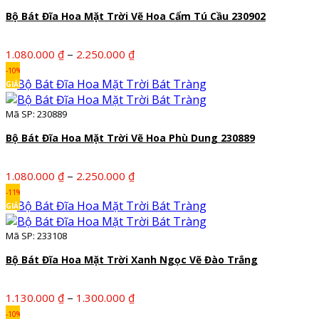
1.220.000 ₫
Bộ Bát Đĩa Hoa Mặt Trời Vẽ Hoa Cẩm Tú Cầu 230902
Khoảng
–
1.080.000
₫
2.250.000
₫
giá:
-10%
từ
GIẢM
1.080.000 ₫
Mã SP: 230889
đến
2.250.000 ₫
Bộ Bát Đĩa Hoa Mặt Trời Vẽ Hoa Phù Dung 230889
Khoảng
–
1.080.000
₫
2.250.000
₫
giá:
-11%
từ
GIẢM
1.080.000 ₫
Mã SP: 233108
đến
2.250.000 ₫
Bộ Bát Đĩa Hoa Mặt Trời Xanh Ngọc Vẽ Đào Trắng
Khoảng
–
1.130.000
₫
1.300.000
₫
giá:
-10%