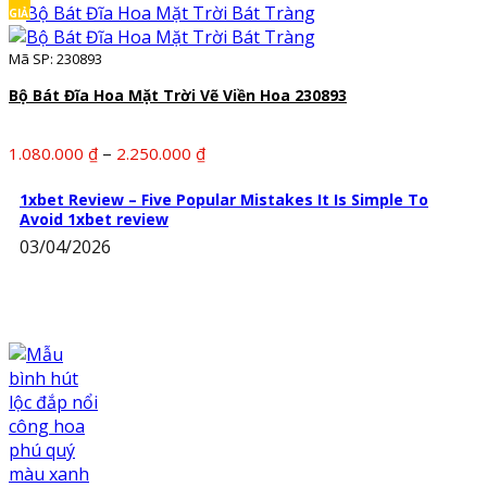
từ
GIẢM
1.130.000 ₫
Mã SP: 230893
đến
1.300.000 ₫
Bộ Bát Đĩa Hoa Mặt Trời Vẽ Viền Hoa 230893
Khoảng
–
1.080.000
₫
2.250.000
₫
giá:
từ
1xbet Review – Five Popular Mistakes It Is Simple To
Avoid 1xbet review
1.080.000 ₫
03/04/2026
đến
2.250.000 ₫