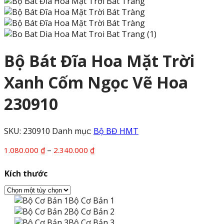
Bộ Bát Đĩa Hoa Mặt Trời
Xanh Cốm Ngọc Vẽ Hoa
230910
SKU:
230910
Danh mục:
Bộ BĐ HMT
Khoảng
–
1.080.000
₫
2.340.000
₫
giá:
từ
Kích thước
1.080.000 ₫
đến
Bộ Cơ Bản 1
2.340.000 ₫
Bộ Cơ Bản 2
Bộ Cơ Bản 3