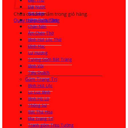
Đèn Thờ
Đài Nước
Bát Sâm
Chưa có sản phẩm trong giỏ hàng.
Quay trở lại cửa hàng
Nậm Rượu Thờ
Chân Nến
Ấm Chén Thờ
Bình Hút Lộc Thờ
Đỉnh Hạc
Lư Hương
Tượng Gốm Bát Tràng
Bình Vôi
Tiểu Quách
Gốm Trang Trí
Bình Hút Lộc
Lọ Lục Bình
Bình Hồ Lô
Thống Sứ
Bát Thả Hoa
Đĩa Trang Trí
Tranh gốm Treo Tường