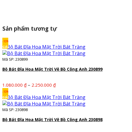
Sản phẩm tương tự
-10%
GIẢM
Mã SP: 230899
Bộ Bát Đĩa Hoa Mặt Trời Vẽ Bồ Công Anh 230899
Khoảng
–
1.080.000
₫
2.250.000
₫
giá:
-10%
từ
GIẢM
1.080.000 ₫
Mã SP: 230898
đến
2.250.000 ₫
Bộ Bát Đĩa Hoa Mặt Trời Vẽ Bồ Công Anh 230898